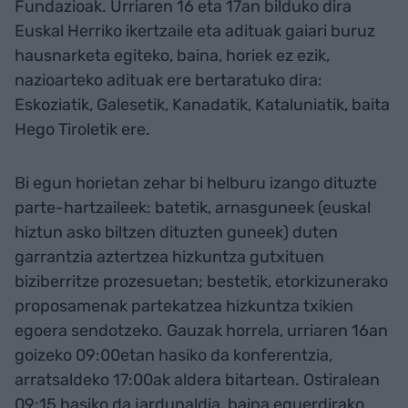
Fundazioak. Urriaren 16 eta 17an bilduko dira
Euskal Herriko ikertzaile eta adituak gaiari buruz
hausnarketa egiteko, baina, horiek ez ezik,
nazioarteko adituak ere bertaratuko dira:
Eskoziatik, Galesetik, Kanadatik, Kataluniatik, baita
Hego Tiroletik ere.
Bi egun horietan zehar bi helburu izango dituzte
parte-hartzaileek: batetik, arnasguneek (euskal
hiztun asko biltzen dituzten guneek) duten
garrantzia aztertzea hizkuntza gutxituen
biziberritze prozesuetan; bestetik, etorkizunerako
proposamenak partekatzea hizkuntza txikien
egoera sendotzeko. Gauzak horrela, urriaren 16an
goizeko 09:00etan hasiko da konferentzia,
arratsaldeko 17:00ak aldera bitartean. Ostiralean
09:15 hasiko da jardunaldia, baina eguerdirako