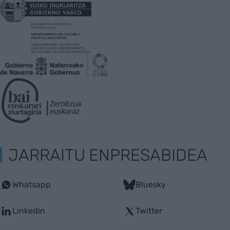
JARRAITU ENPRESABIDEA
Whatsapp
Bluesky
Linkedin
Twitter