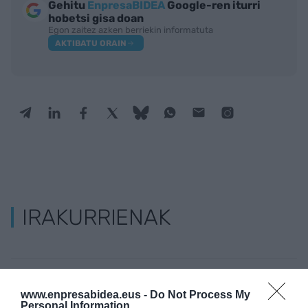
Gehitu
EnpresaBIDEA
Google-ren iturri
hobetsi gisa doan
Egon zaitez azken berriekin informatuta
AKTIBATU ORAIN
IRAKURRIENAK
KIROLA
Trainerua uretaratzea, urte osoko gastua
www.enpresabidea.eus -
Do Not Process My
Personal Information