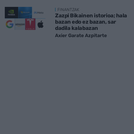
FINANTZAK
Zazpi Bikainen istorioa; hala
bazan edo ez bazan, sar
dadila kalabazan
Axier Garate Azpitarte