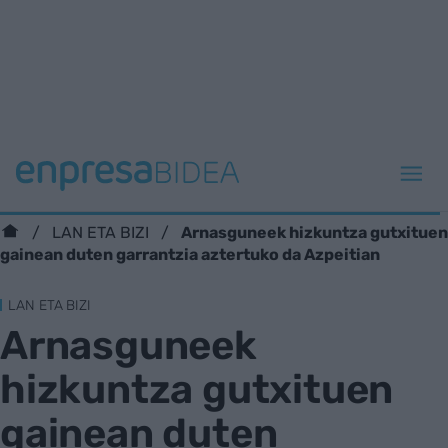
Arnasguneek hizkuntza gutxituen
LAN ETA BIZI
gainean duten garrantzia aztertuko da Azpeitian
LAN ETA BIZI
Arnasguneek
hizkuntza gutxituen
gainean duten