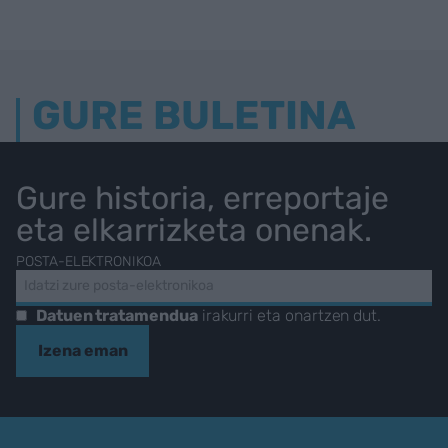
GURE BULETINA
Gure historia, erreportaje
eta elkarrizketa onenak.
POSTA-ELEKTRONIKOA
Datuen tratamendua
irakurri eta onartzen dut.
Izena eman