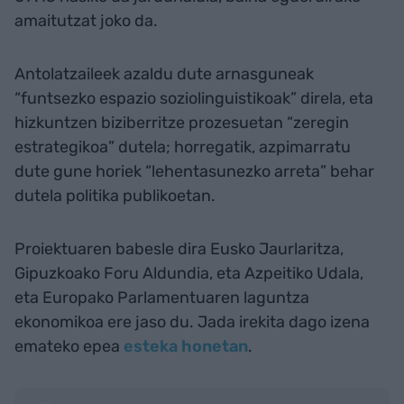
amaitutzat joko da.
Antolatzaileek azaldu dute arnasguneak
“funtsezko espazio soziolinguistikoak” direla, eta
hizkuntzen biziberritze prozesuetan “zeregin
estrategikoa” dutela; horregatik, azpimarratu
dute gune horiek “lehentasunezko arreta” behar
dutela politika publikoetan.
Proiektuaren babesle dira Eusko Jaurlaritza,
Gipuzkoako Foru Aldundia, eta Azpeitiko Udala,
eta Europako Parlamentuaren laguntza
ekonomikoa ere jaso du. Jada irekita dago izena
emateko epea
esteka honetan
.