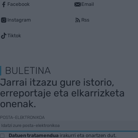
Facebook
Email
Instagram
Rss
Tiktok
BULETINA
Jarrai itzazu gure istorio,
erreportaje eta elkarrizketa
onenak.
POSTA-ELEKTRONIKOA
Datuen tratamendua
irakurri eta onartzen dut.