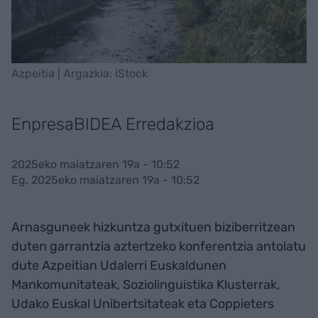
Azpeitia | Argazkia: iStock
EnpresaBIDEA Erredakzioa
2025eko maiatzaren 19a - 10:52
Eg. 2025eko maiatzaren 19a - 10:52
Arnasguneek hizkuntza gutxituen biziberritzean
duten garrantzia aztertzeko konferentzia antolatu
dute Azpeitian Udalerri Euskaldunen
Mankomunitateak, Soziolinguistika Klusterrak,
Udako Euskal Unibertsitateak eta Coppieters