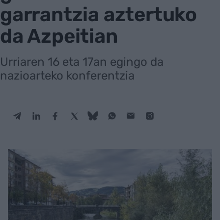
garrantzia aztertuko
da Azpeitian
Urriaren 16 eta 17an egingo da
nazioarteko konferentzia