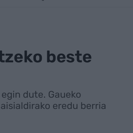
atzeko beste
 egin dute. Gaueko
aisialdirako eredu berria