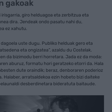
n gakoak
irisgarria, giro helduagoa eta zerbitzua eta
unea dira. Jendeak ondo pasatu nahi du,
dea ez xahutu.
 dagoela uste dugu. Publiko helduak gero eta
atsedena eta ongizatea”, azaldu du Costelak.
zen da bizimodu berri horretara. Jada ez da moda:
laren aburuz, formatu hori geratzeko etorri da. Hala
obesten dute oraindik; beraz, denboraren poderioz
. Halaber, arratsaldekoa ezin hobeto bizi daiteke
 belaunaldi desberdinetara bideratuta baitaude.