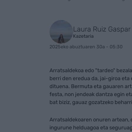
Laura Ruiz Gaspar
Kazetaria
2025eko abuztuaren 30a - 05:30
Arratsaldekoa edo "tardeo" bezala
berri den eredua da, jai-giroa e
dituena. Bermuta eta gauaren ar
festa, non jendeak dantza egin et
bat biziz, gauaz gozatzeko beharr
Arratsaldekoaren onuren artean, o
ingurune helduagoa eta seguruago