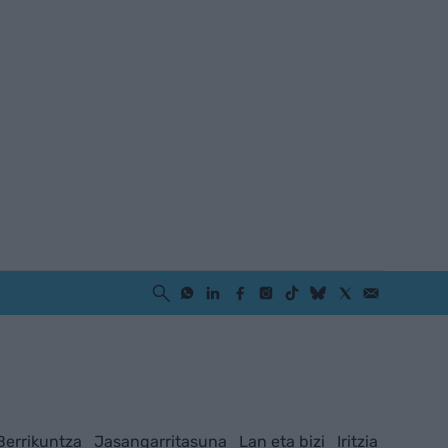
Berrikuntza
Jasangarritasuna
Lan eta bizi
Iritzia