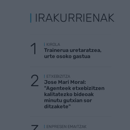
IRAKURRIENAK
KIROLA
Trainerua uretaratzea,
urte osoko gastua
ETXEBIZITZA
Jose Mari Moral:
"Agenteek etxebizitzen
kalitatezko bideoak
minutu gutxian sor
ditzakete"
ENPRESEN EMAITZAK