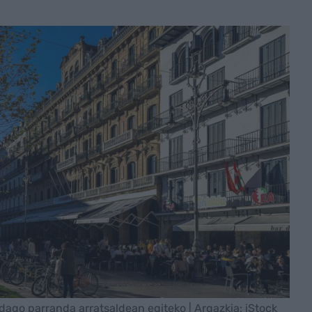
dago parranda arratsaldean egiteko | Argazkia: iStock