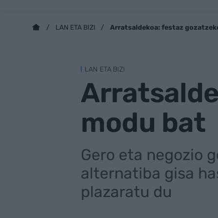
Arratsaldekoa: festaz gozatze
LAN ETA BIZI
LAN ETA BIZI
Arratsalde
modu bat
Gero eta negozio g
alternatiba gisa ha
plazaratu du