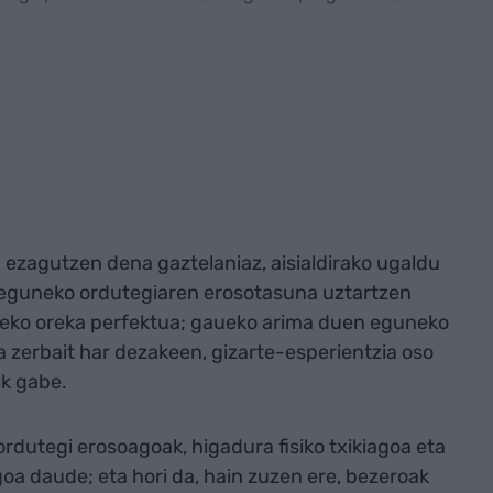
 ezagutzen dena gaztelaniaz, aisialdirako ugaldu
ta eguneko ordutegiaren erosotasuna uztartzen
teko oreka perfektua; gaueko arima duen eguneko
a zerbait har dezakeen, gizarte-esperientzia oso
ik gabe.
rdutegi erosoagoak, higadura fisiko txikiagoa eta
a daude; eta hori da, hain zuzen ere, bezeroak