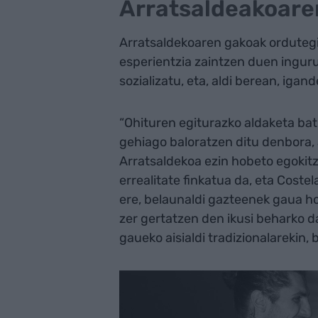
Arratsaldeakoare
Arratsaldekoaren gakoak ordutegi 
esperientzia zaintzen duen ingur
sozializatu, eta, aldi berean, igan
“Ohituren egiturazko aldaketa bat
gehiago baloratzen ditu denbora, 
Arratsaldekoa ezin hobeto egokit
errealitate finkatua da, eta Coste
ere, belaunaldi gazteenek gaua h
zer gertatzen den ikusi beharko da
gaueko aisialdi tradizionalarekin,