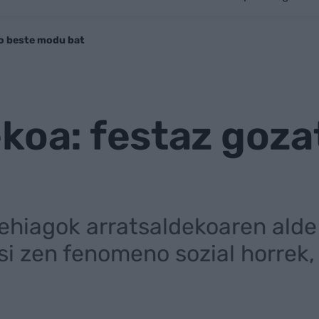
ko beste modu bat
koa: festaz goz
ehiagok arratsaldekoaren alde
si zen fenomeno sozial horrek, 