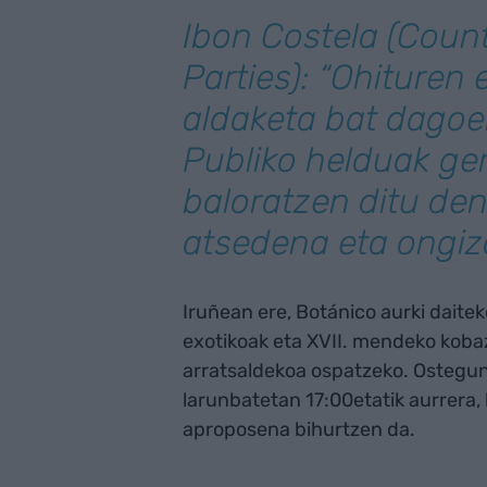
Ibon Costela (Cou
Parties): “Ohituren 
aldaketa bat dagoe
Publiko helduak ge
baloratzen ditu de
atsedena eta ongiz
Iruñean ere, Botánico aurki daitek
exotikoak eta XVII. mendeko koba
arratsaldekoa ospatzeko. Ostegun 
larunbatetan 17:00etatik aurrera, l
aproposena bihurtzen da.