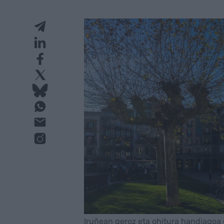
Iruñean geroz eta ohitura handiagoa 