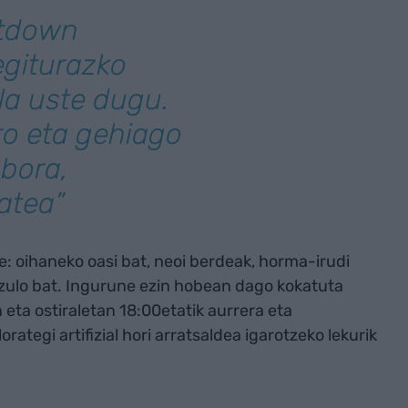
ntdown
egiturazko
la uste dugu.
ro eta gehiago
nbora,
atea”
e: oihaneko oasi bat, neoi berdeak, horma-irudi
zulo bat. Ingurune ezin hobean dago kokatuta
eta ostiraletan 18:00etatik aurrera eta
orategi artifizial hori arratsaldea igarotzeko lekurik