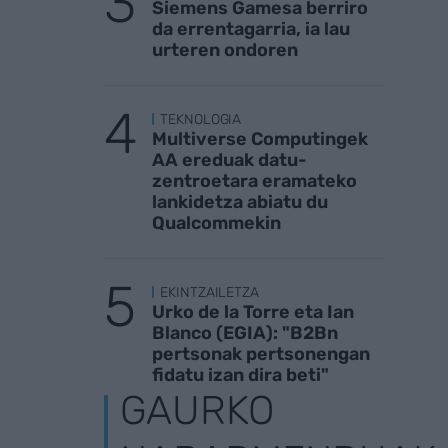
Siemens Gamesa berriro
da errentagarria, ia lau
urteren ondoren
TEKNOLOGIA
Multiverse Computingek
AA ereduak datu-
zentroetara eramateko
lankidetza abiatu du
Qualcommekin
EKINTZAILETZA
Urko de la Torre eta Ian
Blanco (EGIA): "B2Bn
pertsonak pertsonengan
fidatu izan dira beti"
GAURKO