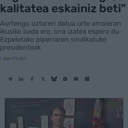
kalitatea eskainiz beti"
Aurtengo uztaren datua urte amaieran
ikusiko bada ere, ona izatea espero du
Ezpeletako piperraren sindikatuko
presidenteak
JAN ETA BIZI