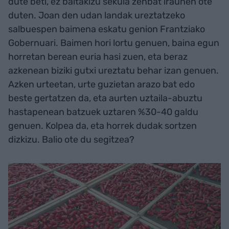
dute beti, ez baitakizu sekula zenbat iraunen ote
duten. Joan den udan landak ureztatzeko
salbuespen baimena eskatu genion Frantziako
Gobernuari. Baimen hori lortu genuen, baina egun
horretan berean euria hasi zuen, eta beraz
azkenean biziki gutxi ureztatu behar izan genuen.
Azken urteetan, urte guzietan arazo bat edo
beste gertatzen da, eta aurten uztaila-abuztu
hastapenean batzuek uztaren %30-40 galdu
genuen. Kolpea da, eta horrek dudak sortzen
dizkizu. Balio ote du segitzea?