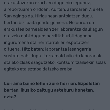
erakustazokan ezartzen dugu hiru egunez,
aireportuaren ondoan. Aurten, azaroaren 7, 8 eta
9an egingo da. Hirigunean antolatzen dugu,
bertan bizi baita jende gehiena. Helburua da
erakustea barnealdean zer laborantza daukagun
eta zein nahi dugun: herritik hurbil dagoena,
ingurumena eta herritarrak errespetatzen
dituena. Hitz baten: laborantza jasangarria
sustatu nahi dugu. Lurramak balio du laborariak
eta ekoizleak ezagutzeko, kontsumitzaileekin solas
egiteko eta eztabaidatzeko ere bai.
Lurrama baino lehen zure herrian, Ezpeletan
bertan, ikusiko zaitugu asteburu honetan,
ezta?