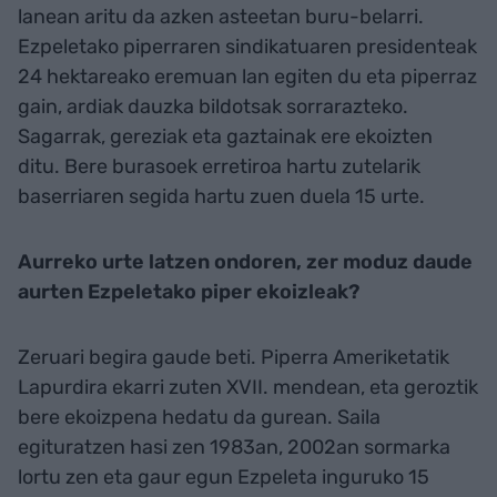
lanean aritu da azken asteetan buru-belarri.
Ezpeletako piperraren sindikatuaren presidenteak
24 hektareako eremuan lan egiten du eta piperraz
gain, ardiak dauzka bildotsak sorrarazteko.
Sagarrak, gereziak eta gaztainak ere ekoizten
ditu. Bere burasoek erretiroa hartu zutelarik
baserriaren segida hartu zuen duela 15 urte.
Aurreko urte latzen ondoren, zer moduz daude
aurten Ezpeletako piper ekoizleak?
Zeruari begira gaude beti. Piperra Ameriketatik
Lapurdira ekarri zuten XVII. mendean, eta geroztik
bere ekoizpena hedatu da gurean. Saila
egituratzen hasi zen 1983an, 2002an sormarka
lortu zen eta gaur egun Ezpeleta inguruko 15