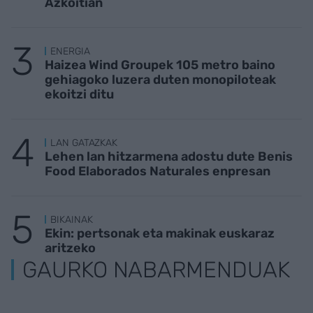
Azkoitian
ENERGIA
Haizea Wind Groupek 105 metro baino
gehiagoko luzera duten monopiloteak
ekoitzi ditu
LAN GATAZKAK
Lehen lan hitzarmena adostu dute Benis
Food Elaborados Naturales enpresan
BIKAINAK
Ekin: pertsonak eta makinak euskaraz
aritzeko
GAURKO NABARMENDUAK