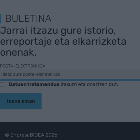
BULETINA
Jarrai itzazu gure istorio,
erreportaje eta elkarrizketa
onenak.
POSTA-ELEKTRONIKOA
Datuen tratamendua
irakurri eta onartzen dut.
Izena eman
© EnpresaBIDEA 2026