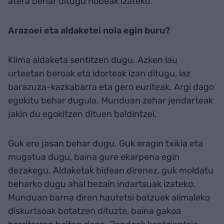
atera behar ditugu hobeak izateko.
Arazoei eta aldaketei nola egin buru?
Klima aldaketa sentitzen dugu. Azken lau
urteetan beroak eta idorteak izan ditugu, iaz
barazuza-kazkabarra eta gero euriteak. Argi dago
egokitu behar dugula. Munduan zehar jendarteak
jakin du egokitzen dituen baldintzei.
Guk ere jasan behar dugu. Guk eragin txikia eta
mugatua dugu, baina gure ekarpena egin
dezakegu. Aldaketak bidean direnez, guk moldatu
beharko dugu ahal bezain indartsuak izateko.
Munduan barna diren hautetsi batzuek alimaleko
diskurtsoak botatzen dituzte, baina gakoa