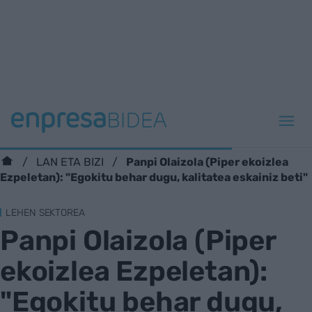
Panpi Olaizola (Piper ekoizlea
LAN ETA BIZI
Ezpeletan): "Egokitu behar dugu, kalitatea eskainiz beti"
LEHEN SEKTOREA
Panpi Olaizola (Piper
ekoizlea Ezpeletan):
"Egokitu behar dugu,