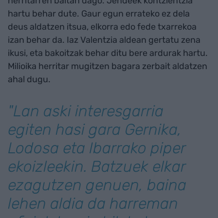
herritarren baitan dago. Jendeek kontzientzia
hartu behar dute. Gaur egun errateko ez dela
deus aldatzen itsua, elkorra edo fede txarrekoa
izan behar da. Iaz Valentzia aldean gertatu zena
ikusi, eta bakoitzak behar ditu bere ardurak hartu.
Milioika herritar mugitzen bagara zerbait aldatzen
ahal dugu.
"Lan aski interesgarria
egiten hasi gara Gernika,
Lodosa eta Ibarrako piper
ekoizleekin. Batzuek elkar
ezagutzen genuen, baina
lehen aldia da harreman