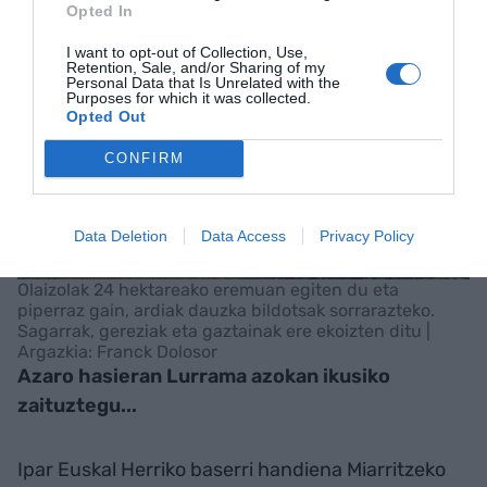
Opted In
I want to opt-out of Collection, Use,
Retention, Sale, and/or Sharing of my
Personal Data that Is Unrelated with the
Purposes for which it was collected.
Opted Out
CONFIRM
Data Deletion
Data Access
Privacy Policy
Olaizolak 24 hektareako eremuan egiten du eta
piperraz gain, ardiak dauzka bildotsak sorrarazteko.
Sagarrak, gereziak eta gaztainak ere ekoizten ditu |
Argazkia: Franck Dolosor
Azaro hasieran Lurrama azokan ikusiko
zaituztegu...
Ipar Euskal Herriko baserri handiena Miarritzeko