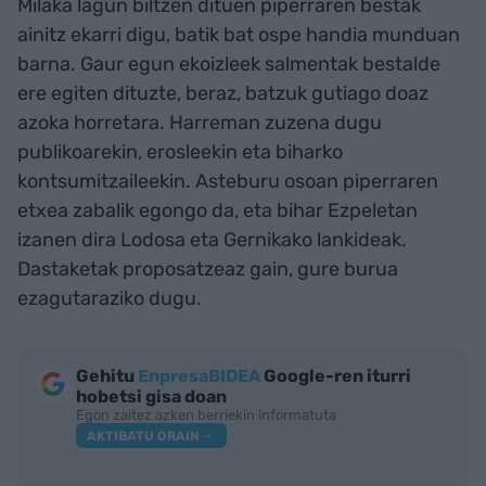
Milaka lagun biltzen dituen piperraren bestak
ainitz ekarri digu, batik bat ospe handia munduan
barna. Gaur egun ekoizleek salmentak bestalde
ere egiten dituzte, beraz, batzuk gutiago doaz
azoka horretara. Harreman zuzena dugu
publikoarekin, erosleekin eta biharko
kontsumitzaileekin. Asteburu osoan piperraren
etxea zabalik egongo da, eta bihar Ezpeletan
izanen dira Lodosa eta Gernikako lankideak.
Dastaketak proposatzeaz gain, gure burua
ezagutaraziko dugu.
Gehitu
EnpresaBIDEA
Google-ren iturri
hobetsi gisa doan
Egon zaitez azken berriekin informatuta
AKTIBATU ORAIN