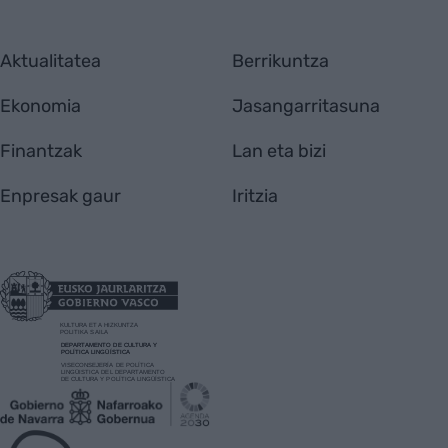
Aktualitatea
Berrikuntza
Ekonomia
Jasangarritasuna
Finantzak
Lan eta bizi
Enpresak gaur
Iritzia