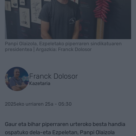
Panpi Olaizola, Ezpeletako piperraren sindikatuaren
presidentea | Argazkia: Franck Dolosor
Franck Dolosor
Kazetaria
2025eko urriaren 25a - 05:30
Gaur eta bihar piperraren urteroko besta handia
ospatuko dela-eta Ezpeletan, Panpi Olaizola