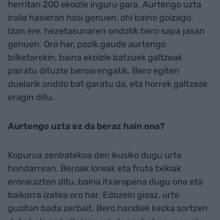
herritan 200 ekoizle inguru gara. Aurtengo uzta
iraila hasieran hasi genuen, ohi baino goizago.
Izan ere, hezetasunaren ondotik bero sapa jasan
genuen. Oro har, pozik gaude aurtengo
bilketarekin, baina ekoizle batzuek galtzeak
pairatu dituzte beroarengatik. Bero egiten
duelarik onddo bat garatu da, eta horrek galtzeak
eragin ditu.
Aurtengo uzta ez da beraz hain ona?
Kopurua zenbatekoa den ikusiko dugu urte
hondarrean. Beroak loreak eta fruta txikiak
erorarazten ditu, baina itxaropena dugu ona eta
baikorra izatea oro har. Edozein gisaz, urte
guzitan bada zerbait. Bero handiek kezka sortzen