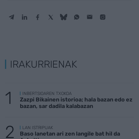
IRAKURRIENAK
INBERTSIOAREN TXOKOA
Zazpi Bikainen istorioa; hala bazan edo ez
bazan, sar dadila kalabazan
LAN ISTRIPUAK
Baso lanetan ari zen langile bat hil da