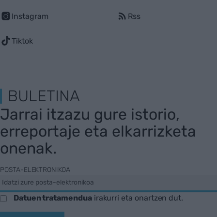
Instagram
Rss
Tiktok
BULETINA
Jarrai itzazu gure istorio,
erreportaje eta elkarrizketa
onenak.
POSTA-ELEKTRONIKOA
Datuen tratamendua
irakurri eta onartzen dut.