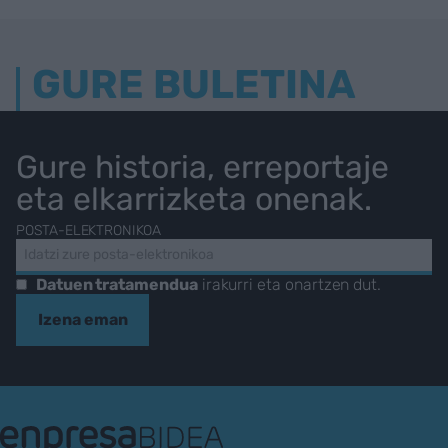
GURE BULETINA
Gure historia, erreportaje
eta elkarrizketa onenak.
POSTA-ELEKTRONIKOA
Datuen tratamendua
irakurri eta onartzen dut.
Izena eman