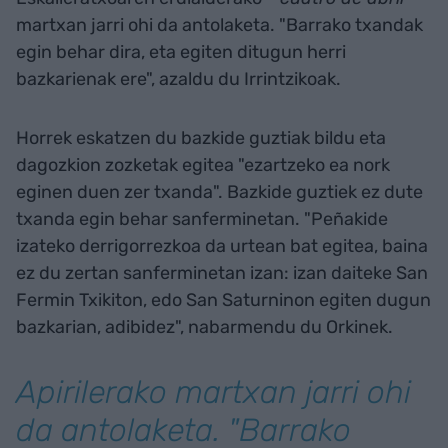
martxan jarri ohi da antolaketa. "Barrako txandak
egin behar dira, eta egiten ditugun herri
bazkarienak ere", azaldu du Irrintzikoak.
Horrek eskatzen du bazkide guztiak bildu eta
dagozkion zozketak egitea "ezartzeko ea nork
eginen duen zer txanda". Bazkide guztiek ez dute
txanda egin behar sanferminetan. "Peñakide
izateko derrigorrezkoa da urtean bat egitea, baina
ez du zertan sanferminetan izan: izan daiteke San
Fermin Txikiton, edo San Saturninon egiten dugun
bazkarian, adibidez", nabarmendu du Orkinek.
Apirilerako martxan jarri ohi
da antolaketa. "Barrako