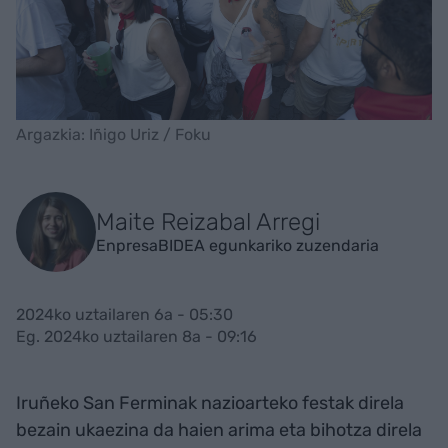
Argazkia: Iñigo Uriz / Foku
Maite Reizabal Arregi
EnpresaBIDEA egunkariko zuzendaria
2024ko uztailaren 6a - 05:30
Eg. 2024ko uztailaren 8a - 09:16
Iruñeko San Ferminak nazioarteko festak direla
bezain ukaezina da haien arima eta bihotza direla