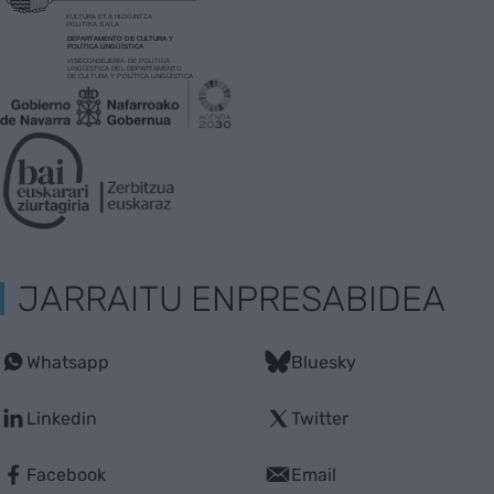
JARRAITU ENPRESABIDEA
Whatsapp
Bluesky
Linkedin
Twitter
Facebook
Email