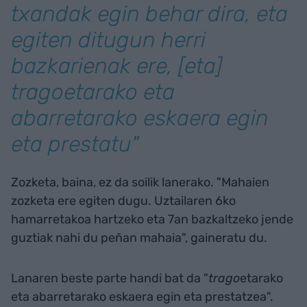
txandak egin behar dira, eta
egiten ditugun herri
bazkarienak ere, [eta
]
trago
etarako eta
abarretarako eskaera egin
eta prestatu"
Zozketa, baina, ez da soilik lanerako. "Mahaien
zozketa ere egiten dugu. Uztailaren 6ko
hamarretakoa hartzeko eta 7an bazkaltzeko jende
guztiak nahi du peñan mahaia", gaineratu du.
Lanaren beste parte handi bat da "
trago
etarako
eta abarretarako eskaera egin eta prestatzea".