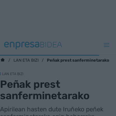
Peñak prest sanferminetarako
LAN ETA BIZI
LAN ETA BIZI
Peñak prest
sanferminetarako
Apirilean hasten dute Iruñeko peñek