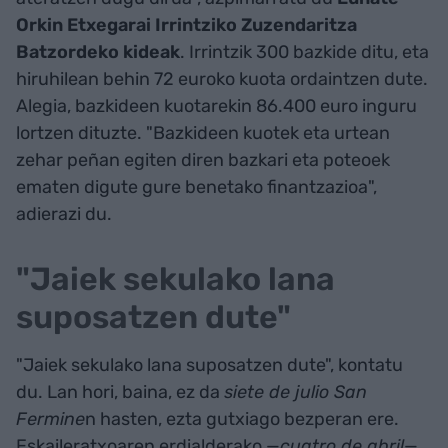
Orkin Etxegarai Irrintziko Zuzendaritza
Batzordeko kideak
. Irrintzik 300 bazkide ditu, eta
hiruhilean behin 72 euroko kuota ordaintzen dute.
Alegia, bazkideen kuotarekin 86.400 euro inguru
lortzen dituzte. "Bazkideen kuotek eta urtean
zehar peñan egiten diren bazkari eta poteoek
ematen digute gure benetako finantzazioa",
adierazi du.
"Jaiek sekulako lana
suposatzen dute"
"Jaiek sekulako lana suposatzen dute", kontatu
du. Lan hori, baina, ez da
siete de julio San
Fermine
n hasten, ezta gutxiago bezperan ere.
Eskaileratxoaren erdialderako —
cuatro de abril
—