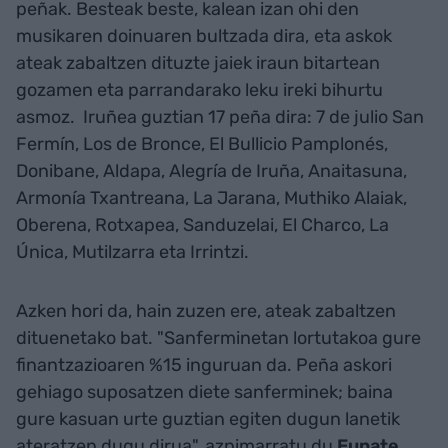
peñak. Besteak beste, kalean izan ohi den
musikaren doinuaren bultzada dira,
eta askok
ateak zabaltzen dituzte jaiek iraun bitartean
gozamen eta parrandarako leku ireki bihurtu
asmoz. Iruñea guztian 17 peña dira: 7 de julio San
Fermín, Los de Bronce, El Bullicio Pamplonés,
Donibane, Aldapa, Alegría de Iruña, Anaitasuna,
Armonía Txantreana, La Jarana, Muthiko Alaiak,
Oberena, Rotxapea, Sanduzelai, El Charco, La
Única, Mutilzarra eta Irrintzi.
Azken hori da, hain zuzen ere, ateak zabaltzen
dituenetako bat. "Sanferminetan lortutakoa gure
finantzazioaren %15 inguruan da. Peña askori
gehiago suposatzen diete sanferminek; baina
gure kasuan urte guztian egiten dugun lanetik
ateratzen dugu dirua", azpimarratu du
Eunate