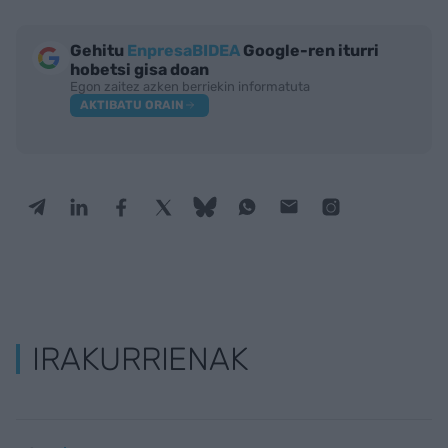
Gehitu
EnpresaBIDEA
Google-ren iturri
hobetsi gisa doan
Egon zaitez azken berriekin informatuta
AKTIBATU ORAIN
IRAKURRIENAK