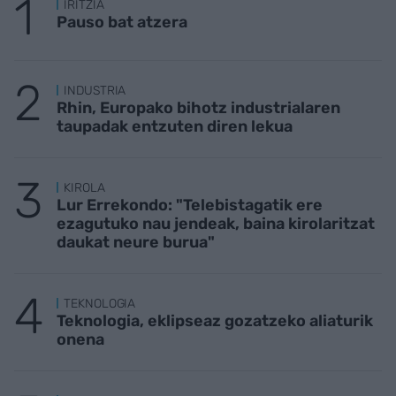
IRITZIA
Pauso bat atzera
INDUSTRIA
Rhin, Europako bihotz industrialaren
taupadak entzuten diren lekua
KIROLA
Lur Errekondo: "Telebistagatik ere
ezagutuko nau jendeak, baina kirolaritzat
daukat neure burua"
TEKNOLOGIA
Teknologia, eklipseaz gozatzeko aliaturik
onena