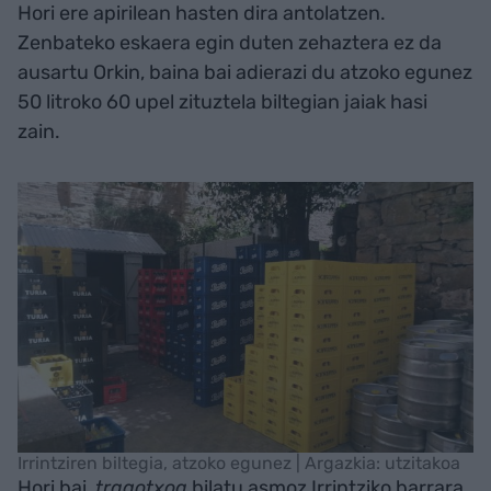
Hori ere apirilean hasten dira antolatzen.
Zenbateko eskaera egin duten zehaztera ez da
ausartu Orkin, baina bai adierazi du atzoko egunez
50 litroko 60 upel zituztela biltegian jaiak hasi
zain.
Irrintziren biltegia, atzoko egunez | Argazkia: utzitakoa
Hori bai,
tragotxoa
bilatu asmoz Irrintziko barrara