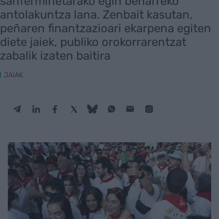
sanferminetarako egin beharreko
antolakuntza lana. Zenbait kasutan,
peñaren finantzazioari ekarpena egiten
diete jaiek, publiko orokorrarentzat
zabalik izaten baitira
JAIAK