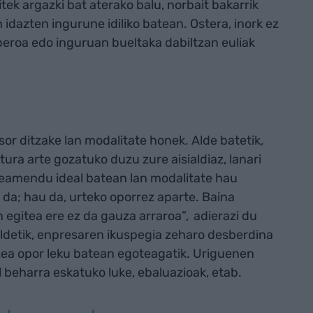
ek argazki bat aterako balu, norbait bakarrik
 idazten ingurune idiliko batean. Ostera, inork ez
beroa edo inguruan bueltaka dabiltzan euliak
or ditzake lan modalitate honek. Alde batetik,
tura arte gozatuko duzu zure aisialdiaz, lanari
nteamendu ideal batean lan modalitate hau
da; hau da, urteko oporrez aparte. Baina
n egitea ere ez da gauza arraroa”
,
adierazi du
ldetik, enpresaren ikuspegia zeharo desberdina
ltzea opor leku batean egoteagatik. Uriguenen
 beharra eskatuko luke, ebaluazioak, etab.