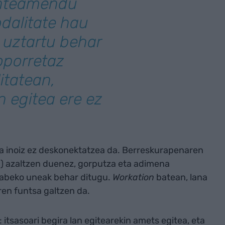
anteamendu
dalitate hau
 uztartu behar
oporretaz
itatean,
n egitea ere ez
ia inoiz ez deskonektatzea da. Berreskurapenaren
5) azaltzen duenez, gorputza eta adimena
gabeko uneak behar ditugu.
Workation
batean, lana
en funtsa galtzen da.
itsasoari begira lan egitearekin amets egitea, eta