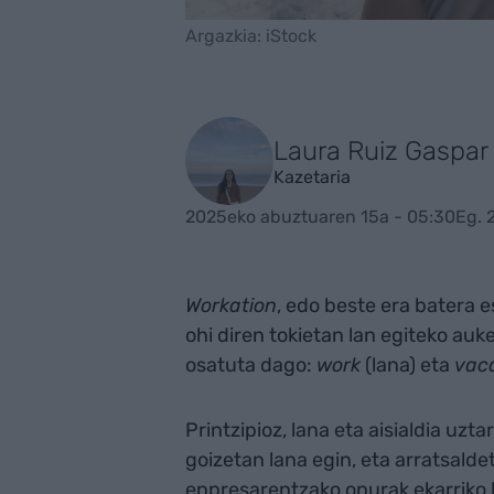
Argazkia: iStock
Laura Ruiz Gaspar
Kazetaria
2025eko abuztuaren 15a - 05:30
Eg. 
Workation
, edo beste era batera e
ohi diren tokietan lan egiteko auk
osatuta dago:
work
(lana) eta
vac
Printzipioz, lana eta aisialdia uzt
goizetan lana egin, eta arratsalde
enpresarentzako onurak ekarriko l