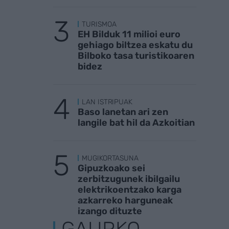
TURISMOA
EH Bilduk 11 milioi euro
gehiago biltzea eskatu du
Bilboko tasa turistikoaren
bidez
LAN ISTRIPUAK
Baso lanetan ari zen
langile bat hil da Azkoitian
MUGIKORTASUNA
Gipuzkoako sei
zerbitzugunek ibilgailu
elektrikoentzako karga
azkarreko harguneak
izango dituzte