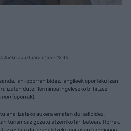
2025eko abuztuaren 15a - 12:46
sanda, lan-oporren bidez, langileek opor leku izan
era izaten dute. Terminoa ingeleseko bi hitzez
ation
(oporrak).
artu ahal izateko aukera ematen du; adibidez,
tan turismoaz gozatu atzerriko hiri batean. Horrek,
ituzke; hau da, erabakitzeko gaitasun handiagoa,