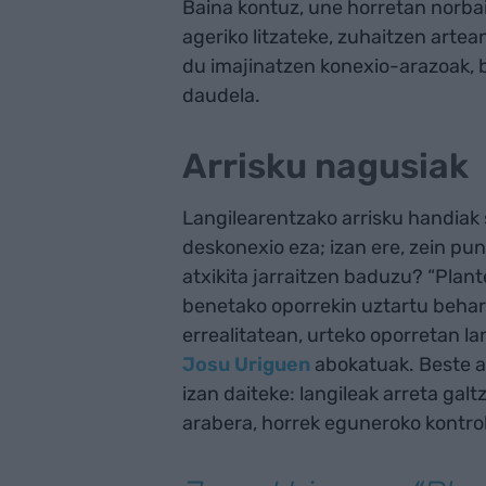
Baina kontuz, une horretan norbait
ageriko litzateke, zuhaitzen artean
du imajinatzen konexio-arazoak, 
daudela.
Arrisku nagusiak
Langilearentzako arrisku handiak s
deskonexio eza; izan ere, zein pun
atxikita jarraitzen baduzu? “Pla
benetako oporrekin uztartu behar 
errealitatean, urteko oporretan la
Josu Uriguen
abokatuak. Beste a
izan daiteke: langileak arreta ga
arabera, horrek eguneroko kontrol