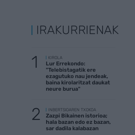
IRAKURRIENAK
KIROLA
Lur Errekondo:
"Telebistagatik ere
ezagutuko nau jendeak,
baina kirolaritzat daukat
neure burua"
INBERTSIOAREN TXOKOA
Zazpi Bikainen istorioa;
hala bazan edo ez bazan,
sar dadila kalabazan