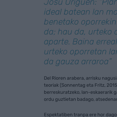
Josu Uriguen: “Pl
ideal batean lan mo
benetako oporrekin
da; hau da, urteko 
aparte. Baina erreal
urteko oporretan la
da gauza arraroa”
Del Rioren arabera, arrisku nagus
teoriak (Sonnentag eta Fritz, 201
berreskuratzeko, lan-eskaerarik 
ordu guztietan badago, atsedenar
Espektatiben tranpa ere hor dago: 