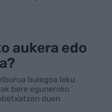
o aukera edo
ua?
elburua bulegoa leku
leak bere eguneroko
robetxatzen duen