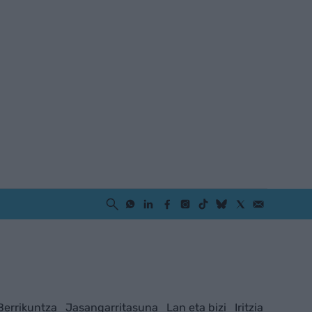
Berrikuntza
Jasangarritasuna
Lan eta bizi
Iritzia