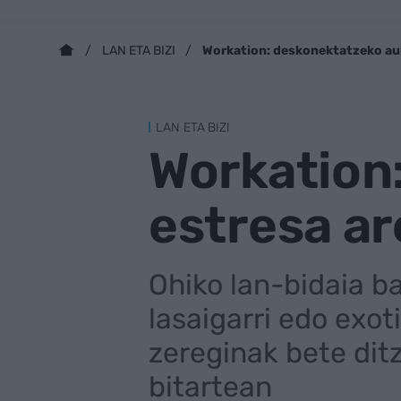
Workation: deskonektatzeko au
LAN ETA BIZI
LAN ETA BIZI
Workation
estresa a
Ohiko lan-bidaia b
lasaigarri edo exo
zereginak bete dit
bitartean