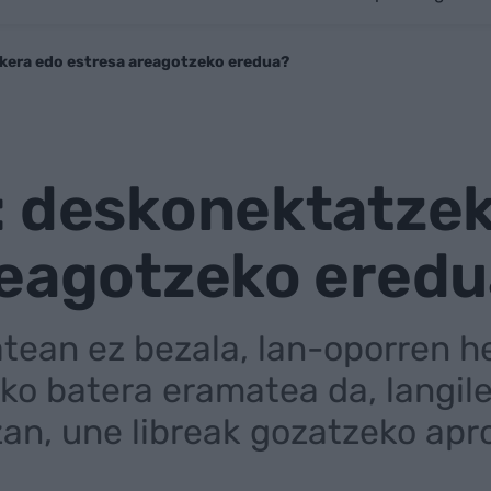
kera edo estresa areagotzeko eredua?
: deskonektatzek
reagotzeko ered
atean ez bezala, lan-oporren h
tiko batera eramatea da, langi
zan, une libreak gozatzeko ap