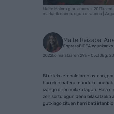
Maite Maiora gipuzkoarrak 2017ko edi
markarik onena, egun dirauena | Arga
Maite Reizabal Arr
EnpresaBIDEA egunkariko 
2022ko maiatzaren 29a - 05:30
Eg. 20
Bi urteko etenaldiaren ostean, ga
horrekin batera munduko onenak i
izango diren milaka lagun. Hala e
zen sortu egun dena bilakatzeko a
gutxiago zituen herri bati irtenb