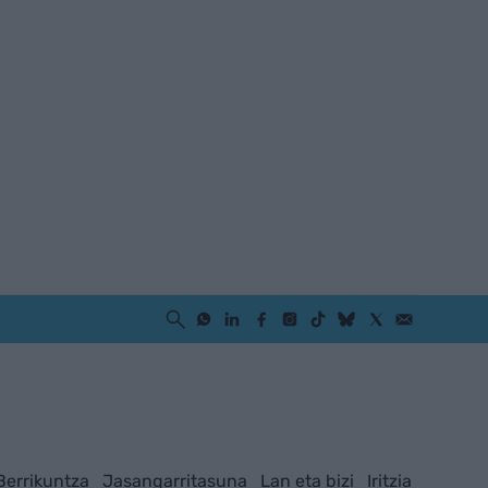
Berrikuntza
Jasangarritasuna
Lan eta bizi
Iritzia