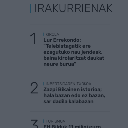
IRAKURRIENAK
KIROLA
Lur Errekondo:
"Telebistagatik ere
ezagutuko nau jendeak,
baina kirolaritzat daukat
neure burua"
INBERTSIOAREN TXOKOA
Zazpi Bikainen istorioa;
hala bazan edo ez bazan,
sar dadila kalabazan
TURISMOA
EH Bilduk 11 milioi euro