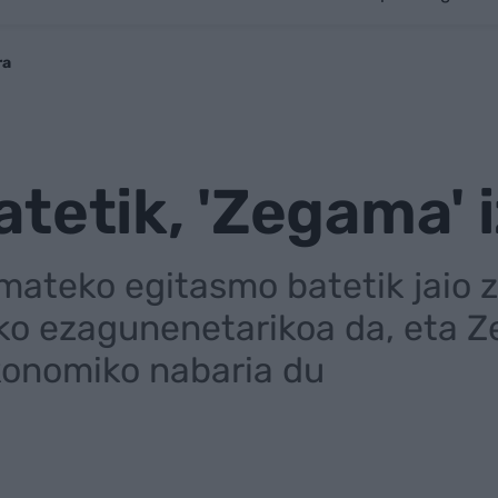
ra
tetik, 'Zegama' 
emateko egitasmo batetik jaio 
o ezagunenetarikoa da, eta Z
konomiko nabaria du