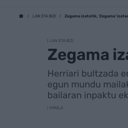
Zegama izatetik, 'Zegama' izate
LAN ETA BIZI
LAN ETA BIZI
Zegama iza
Herriari bultzada 
egun mundu mailak
bailaran inpaktu e
KIROLA