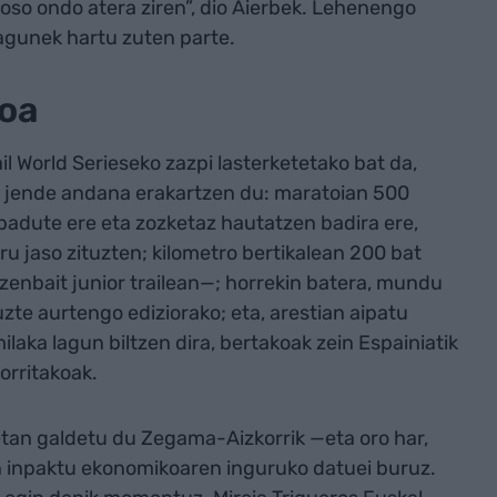
oso ondo atera ziren”, dio Aierbek. Lehenengo
agunek hartu zuten parte.
koa
l World Serieseko zazpi lasterketetako bat da,
a jende andana erakartzen du: maratoian 500
al badute ere eta zozketaz hautatzen badira ere,
u jaso zituzten; kilometro bertikalean 200 bat
e zenbait junior trailean—; horrekin batera, mundu
uzte aurtengo ediziorako; eta, arestian aipatu
ilaka lagun biltzen dira, bertakoak zein Espainiatik
orritakoak.
an galdetu du Zegama-Aizkorrik —eta oro har,
 inpaktu ekonomikoaren inguruko datuei buruz.