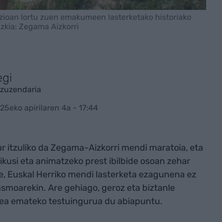
zioan lortu zuen emakumeen lasterketako historiako
zkia: Zegama Aizkorri
egi
zuzendaria
25eko apirilaren 4a - 17:44
ur itzuliko da Zegama-Aizkorri mendi maratoia, eta
kusi eta animatzeko prest ibilbide osoan zehar
re, Euskal Herriko mendi lasterketa ezagunena ez
smoarekin. Are gehiago, geroz eta biztanle
idea emateko testuingurua du abiapuntu.