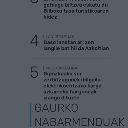
gehiago biltzea eskatu du
Bilboko tasa turistikoaren
bidez
LAN ISTRIPUAK
Baso lanetan ari zen
langile bat hil da Azkoitian
MUGIKORTASUNA
Gipuzkoako sei
zerbitzugunek ibilgailu
elektrikoentzako karga
azkarreko harguneak
izango dituzte
GAURKO
NABARMENDUAK