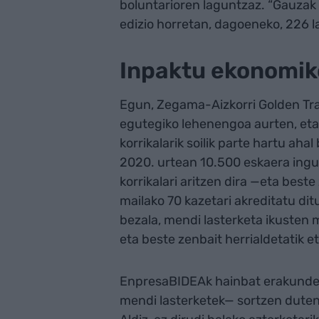
boluntarioren laguntzaz. “Gauzak 
edizio horretan, dagoeneko, 226 l
Inpaktu ekonomi
Egun, Zegama-Aizkorri Golden Trai
egutegiko lehenengoa aurten, et
korrikalarik soilik parte hartu ah
2020. urtean 10.500 eskaera ingur
korrikalari aritzen dira —eta best
mailako 70 kazetari akreditatu dit
bezala, mendi lasterketa ikusten m
eta beste zenbait herrialdetatik et
EnpresaBIDEAk hainbat erakundet
mendi lasterketek— sortzen duten