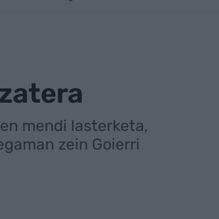
izatera
zen mendi lasterketa,
egaman zein Goierri