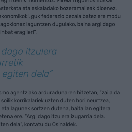
ik egin denik momentuz. Mireia Trigueros Euskal
sterketa eta eskaladako bozeramaileak dioenez,
 ekonomikoki, guk federazio bezala batez ere modu
 dagokionez laguntzen dugulako, baina argi dago
nbat eragileri”.
 dago itzulera
rretik
 egiten dela”
rismo agentziako arduradunaren hitzetan, “zaila da
 soilik korrikalariek uzten duten hori neurtzea,
k eta lagunek sortzen dutena, baita lan egitera
tena ere. “Argi dago itzulera izugarria dela.
ten dela”, kontatu du Osinaldek.