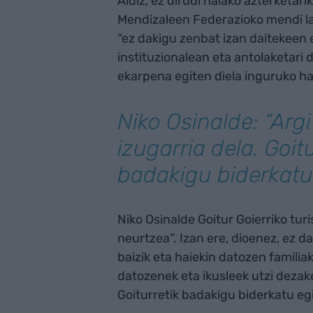
Aldiz, ez dirudi halako azterketar
Mendizaleen Federazioko mendi la
“ez dakigu zenbat izan daitekeen
instituzionalean eta antolaketari
ekarpena egiten diela inguruko hai
Niko Osinalde: “Argi
izugarria dela. Goitu
badakigu biderkatu
Niko Osinalde Goitur Goierriko tu
neurtzea”. Izan ere, dioenez, ez da
baizik eta haiekin datozen familia
datozenek eta ikusleek utzi dezake
Goiturretik badakigu biderkatu egi