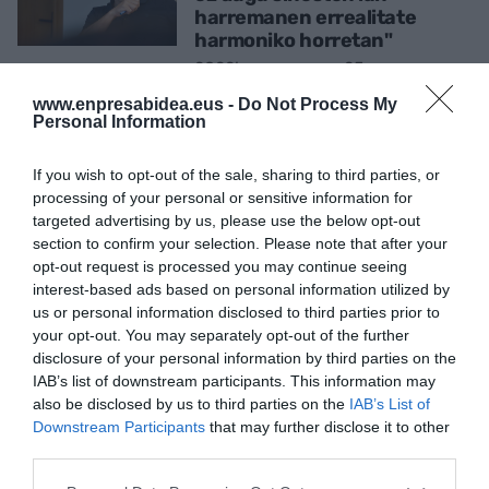
harremanen errealitate
harmoniko horretan"
2022ko azaroaren 25a
www.enpresabidea.eus -
Do Not Process My
Personal Information
HITZ BITAN
Zenon Vazquez Irizar: "Lortu
If you wish to opt-out of the sale, sharing to third parties, or
behar dugu Elkargi izatea
processing of your personal or sensitive information for
enpresen 'hub' finantzario
targeted advertising by us, please use the below opt-out
bat"
section to confirm your selection. Please note that after your
2022ko azaroaren 11
opt-out request is processed you may continue seeing
interest-based ads based on personal information utilized by
us or personal information disclosed to third parties prior to
your opt-out. You may separately opt-out of the further
disclosure of your personal information by third parties on the
Aurrekoa
1
2
3
4
5
6
7
Hurrengoa
IAB’s list of downstream participants. This information may
also be disclosed by us to third parties on the
IAB’s List of
Downstream Participants
that may further disclose it to other
third parties.
IRAKURRIENAK