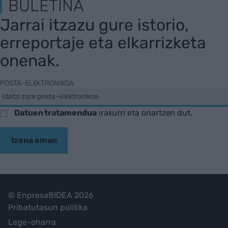
BULETINA
Jarrai itzazu gure istorio,
erreportaje eta elkarrizketa
onenak.
POSTA-ELEKTRONIKOA
Datuen tratamendua
irakurri eta onartzen dut.
Izena eman
© EnpresaBIDEA 2026
Pribatutasun politika
Lege-oharra