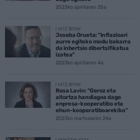
2023ko apirilaren 25a
HITZ BITAN
Joseba Orueta: "Inflazioari
aurre egiteko modu bakarra
da inbertsio dibertsifikatua
izatea"
2023ko apirilaren 4a
HITZ BITAN
Rosa Lavin: "Geroz eta
aitortza handiagoa dago
enpresa-kooperatibo eta
ehun-kooperatiboarekiko"
2023ko martxoaren 24a