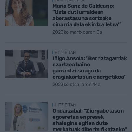
EKINTZAILETZA
Maria Sanz de Galdeano:
"Uste dut lurraldeen
aberastasuna sortzeko
oinarria dela ekintzailetza”
2023ko martxoaren 3a
HITZ BITAN
Iñigo Ansola: "Berriztagarriak
ezartzea baino
garrantzitsuago da
eraginkortasun energetikoa"
2023ko otsailaren 14a
HITZ BITAN
Ondarzabal: "Ziurgabetasun
egoeretan enpresek
ahalegina egiten dute
merkatuak dibertsifikatzeko"