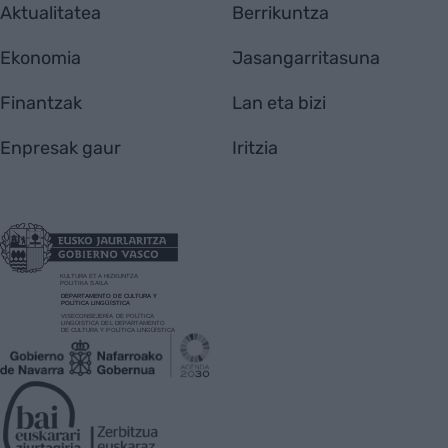
Aktualitatea
Berrikuntza
Ekonomia
Jasangarritasuna
Finantzak
Lan eta bizi
Enpresak gaur
Iritzia