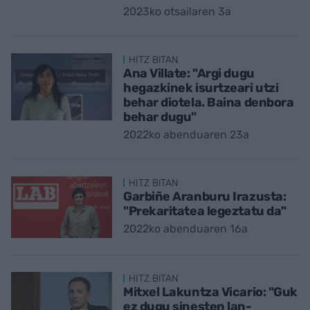
2023ko otsailaren 3a
HITZ BITAN
Ana Villate: "Argi dugu
hegazkinek isurtzeari utzi
behar diotela. Baina denbora
behar dugu"
2022ko abenduaren 23a
HITZ BITAN
Garbiñe Aranburu Irazusta:
"Prekaritatea legeztatu da"
2022ko abenduaren 16a
HITZ BITAN
Mitxel Lakuntza Vicario: "Guk
ez dugu sinesten lan-