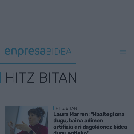
HITZ BITAN
HITZ BITAN
Laura Marron: "Hazitegi ona
dugu, baina adimen
artifizialari dagokionez bidea
dugu egiteko"