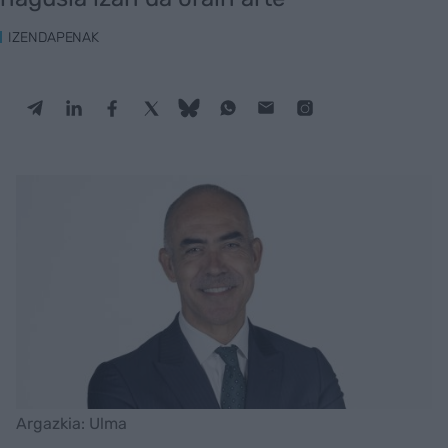
IZENDAPENAK
Argazkia: Ulma