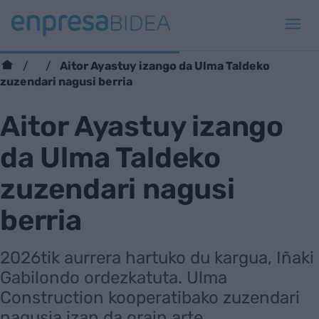
Aitor Ayastuy izango da Ulma Taldeko
zuzendari nagusi berria
Aitor Ayastuy izango
da Ulma Taldeko
zuzendari nagusi
berria
2026tik aurrera hartuko du kargua, Iñaki
Gabilondo ordezkatuta. Ulma
Construction kooperatibako zuzendari
nagusia izan da orain arte