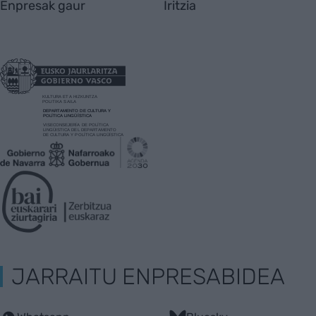
Enpresak gaur
Iritzia
JARRAITU ENPRESABIDEA