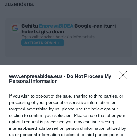
zuzendaria.
Gehitu
EnpresaBIDEA
Google-ren iturri
hobetsi gisa doan
Egon zaitez azken berriekin informatuta
AKTIBATU ORAIN
www.enpresabidea.eus -
Do Not Process My
Personal Information
If you wish to opt-out of the sale, sharing to third parties, or
processing of your personal or sensitive information for
targeted advertising by us, please use the below opt-out
IRAKURRIENAK
section to confirm your selection. Please note that after your
opt-out request is processed you may continue seeing
interest-based ads based on personal information utilized by
us or personal information disclosed to third parties prior to