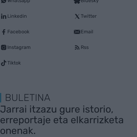
Whatsapp
Bluesky
Linkedin
Twitter
Facebook
Email
Instagram
Rss
Tiktok
BULETINA
Jarrai itzazu gure istorio,
erreportaje eta elkarrizketa
onenak.