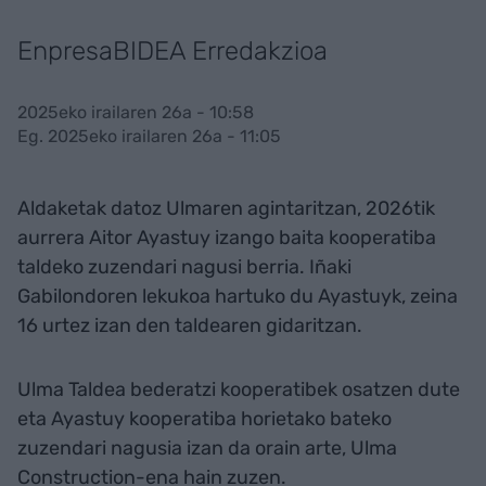
EnpresaBIDEA Erredakzioa
2025eko irailaren 26a - 10:58
Eg. 2025eko irailaren 26a - 11:05
Aldaketak datoz Ulmaren agintaritzan, 2026tik
aurrera Aitor Ayastuy izango baita kooperatiba
taldeko zuzendari nagusi berria. Iñaki
Gabilondoren lekukoa hartuko du Ayastuyk, zeina
16 urtez izan den taldearen gidaritzan.
Ulma Taldea bederatzi kooperatibek osatzen dute
eta Ayastuy kooperatiba horietako bateko
zuzendari nagusia izan da orain arte, Ulma
Construction-ena hain zuzen.