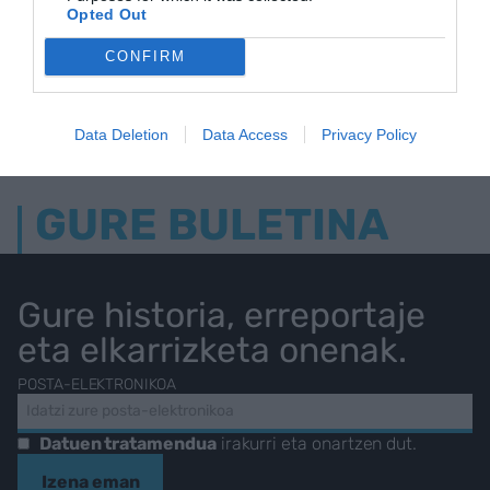
Opted Out
IRITZIA
Egokitzapen egokiaren bila
CONFIRM
GAURKO NABARMENDUAK
Data Deletion
Data Access
Privacy Policy
GURE BULETINA
Gure historia, erreportaje
eta elkarrizketa onenak.
POSTA-ELEKTRONIKOA
Datuen tratamendua
irakurri eta onartzen dut.
Izena eman