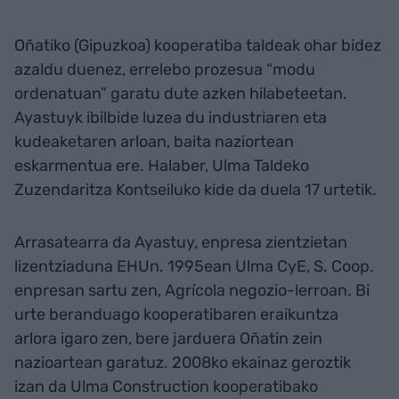
Oñatiko (Gipuzkoa) kooperatiba taldeak ohar bidez
azaldu duenez, errelebo prozesua “modu
ordenatuan” garatu dute azken hilabeteetan.
Ayastuyk ibilbide luzea du industriaren eta
kudeaketaren arloan, baita naziortean
eskarmentua ere. Halaber, Ulma Taldeko
Zuzendaritza Kontseiluko kide da duela 17 urtetik.
Arrasatearra da Ayastuy, enpresa zientzietan
lizentziaduna EHUn. 1995ean Ulma CyE, S. Coop.
enpresan sartu zen, Agrícola negozio-lerroan. Bi
urte beranduago kooperatibaren eraikuntza
arlora igaro zen, bere jarduera Oñatin zein
nazioartean garatuz. 2008ko ekainaz geroztik
izan da Ulma Construction kooperatibako