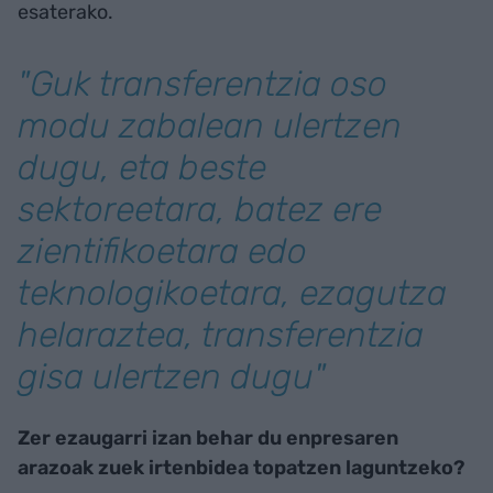
esaterako.
"Guk transferentzia oso
modu zabalean ulertzen
dugu, eta beste
sektoreetara, batez ere
zientifikoetara edo
teknologikoetara, ezagutza
helaraztea, transferentzia
gisa ulertzen dugu"
Zer ezaugarri izan behar du enpresaren
arazoak zuek irtenbidea topatzen laguntzeko?