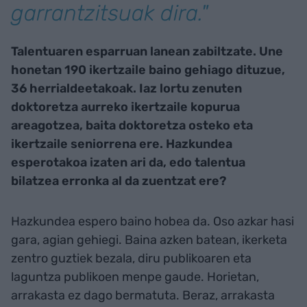
garrantzitsuak dira."
Talentuaren esparruan lanean zabiltzate. Une
honetan 190 ikertzaile baino gehiago dituzue,
36 herrialdeetakoak. Iaz lortu zenuten
doktoretza aurreko ikertzaile kopurua
areagotzea, baita doktoretza osteko eta
ikertzaile seniorrena ere. Hazkundea
esperotakoa izaten ari da, edo talentua
bilatzea erronka al da zuentzat ere?
Hazkundea espero baino hobea da. Oso azkar hasi
gara, agian gehiegi. Baina azken batean, ikerketa
zentro guztiek bezala, diru publikoaren eta
laguntza publikoen menpe gaude. Horietan,
arrakasta ez dago bermatuta. Beraz, arrakasta