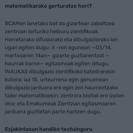
matematikarako gerturatze hori?
BCAMen lanetako bat da gizartean zabaltzea
zentroan lorturiko helburu zientifikoak.
Horretarako difusiorako eta dibulgaziorako lan
ugari egiten dugu: π -ren egunean —03/14,
martxoaren 14an— gizarte guztiarentzat —
haurrak barne— egitasmoak egiten ditugu,
INAUKAS dibulgazio zientifikoko katedrarekin
batera; iaz 15. urteurrena egin genuenean
dibulgazio jarduera ere egin zen haurrentzako
tailer matematikoekin; zentrora bisitak ere izaten
dira; eta Emakumeak Zientzian egitasmoaren
jarduera guztietan parte hartzen dugu.
Ezjakintasun handiko testuinguru