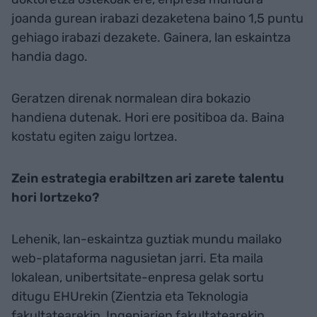
joanda gurean irabazi dezaketena baino 1,5 puntu
gehiago irabazi dezakete. Gainera, lan eskaintza
handia dago.
Geratzen direnak normalean dira bokazio
handiena dutenak. Hori ere positiboa da. Baina
kostatu egiten zaigu lortzea.
Zein estrategia erabiltzen ari zarete talentu
hori lortzeko?
Lehenik, lan-eskaintza guztiak mundu mailako
web-plataforma nagusietan jarri. Eta maila
lokalean, unibertsitate-enpresa gelak sortu
ditugu EHUrekin (Zientzia eta Teknologia
fakultatearekin, Ingeniarien fakultatearekin,