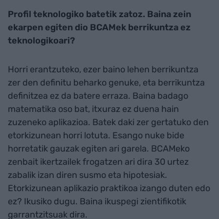
Profil teknologiko batetik zatoz. Baina zein
ekarpen egiten dio BCAMek berrikuntza ez
teknologikoari?
Horri erantzuteko, ezer baino lehen berrikuntza
zer den definitu beharko genuke, eta berrikuntza
definitzea ez da batere erraza. Baina badago
matematika oso bat, itxuraz ez duena hain
zuzeneko aplikazioa. Batek daki zer gertatuko den
etorkizunean horri lotuta. Esango nuke bide
horretatik gauzak egiten ari garela. BCAMeko
zenbait ikertzailek frogatzen ari dira 30 urtez
zabalik izan diren susmo eta hipotesiak.
Etorkizunean aplikazio praktikoa izango duten edo
ez? Ikusiko dugu. Baina ikuspegi zientifikotik
garrantzitsuak dira.