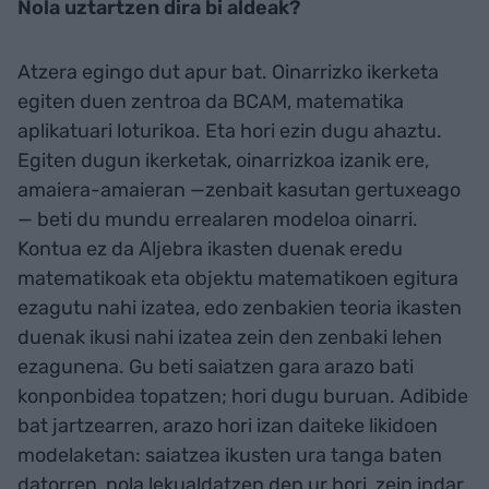
Nola uztartzen dira bi aldeak?
Atzera egingo dut apur bat. Oinarrizko ikerketa
egiten duen zentroa da BCAM, matematika
aplikatuari loturikoa. Eta hori ezin dugu ahaztu.
Egiten dugun ikerketak, oinarrizkoa izanik ere,
amaiera-amaieran —zenbait kasutan gertuxeago
— beti du mundu errealaren modeloa oinarri.
Kontua ez da Aljebra ikasten duenak eredu
matematikoak eta objektu matematikoen egitura
ezagutu nahi izatea, edo zenbakien teoria ikasten
duenak ikusi nahi izatea zein den zenbaki lehen
ezagunena. Gu beti saiatzen gara arazo bati
konponbidea topatzen; hori dugu buruan. Adibide
bat jartzearren, arazo hori izan daiteke likidoen
modelaketan: saiatzea ikusten ura tanga baten
datorren, nola lekualdatzen den ur hori, zein indar