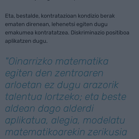
Eta, bestalde, kontratazioan kondizio berak
ematen direnean, lehenetsi egiten dugu
emakumea kontratatzea. Diskriminazio positiboa
aplikatzen dugu.
"Oinarrizko matematika
egiten den zentroaren
arloetan ez dugu arazorik
talentua lortzeko; eta beste
aldean dago alderdi
aplikatua, alegia, modelatu
matematikoarekin zerikusia