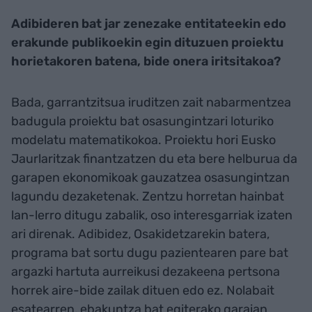
Adibideren bat jar zenezake entitateekin edo
erakunde publikoekin egin dituzuen proiektu
horietakoren batena, bide onera iritsitakoa?
Bada, garrantzitsua iruditzen zait nabarmentzea
badugula proiektu bat osasungintzari loturiko
modelatu matematikokoa. Proiektu hori Eusko
Jaurlaritzak finantzatzen du eta bere helburua da
garapen ekonomikoak gauzatzea osasungintzan
lagundu dezaketenak. Zentzu horretan hainbat
lan-lerro ditugu zabalik, oso interesgarriak izaten
ari direnak. Adibidez, Osakidetzarekin batera,
programa bat sortu dugu pazientearen pare bat
argazki hartuta aurreikusi dezakeena pertsona
horrek aire-bide zailak dituen edo ez. Nolabait
esatearren, ebakuntza bat egiterako garaian