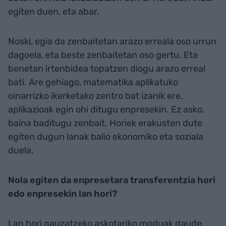
egiten duen, eta abar.
Noski, egia da zenbaitetan arazo erreala oso urrun
dagoela, eta beste zenbaitetan oso gertu. Eta
benetan irtenbidea topatzen diogu arazo erreal
bati. Are gehiago, matematika aplikatuko
oinarrizko ikerketako zentro bat izanik ere,
aplikazioak egin ohi ditugu enpresekin. Ez asko,
baina baditugu zenbait. Horiek erakusten dute
egiten dugun lanak balio ekonomiko eta soziala
duela.
Nola egiten da enpresetara transferentzia hori
edo enpresekin lan hori?
Lan hori gauzatzeko askotariko moduak daude.