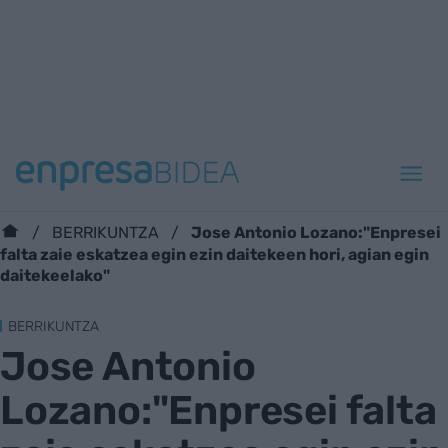
Jose Antonio Lozano:"Enpresei
BERRIKUNTZA
falta zaie eskatzea egin ezin daitekeen hori, agian egin
daitekeelako"
BERRIKUNTZA
Jose Antonio
Lozano:"Enpresei falta