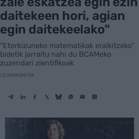
zaie eskatzea egin ezin
daitekeen hori, agian
egin daitekeelako"
"Etorkizuneko matematikak eraikitzeko"
bidetik jarraitu nahi du BCAMeko
zuzendari zientifikoak
ELKARRIZKETAK