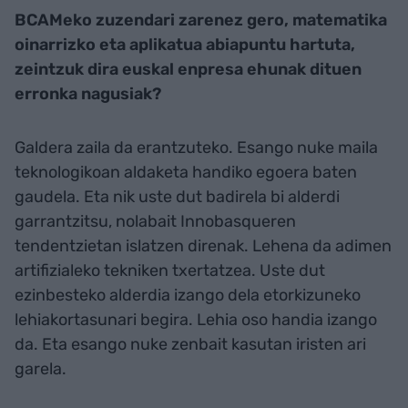
BCAMeko zuzendari zarenez gero, matematika
oinarrizko eta aplikatua abiapuntu hartuta,
zeintzuk dira euskal enpresa ehunak dituen
erronka nagusiak?
Galdera zaila da erantzuteko. Esango nuke maila
teknologikoan aldaketa handiko egoera baten
gaudela. Eta nik uste dut badirela bi alderdi
garrantzitsu, nolabait Innobasqueren
tendentzietan islatzen direnak. Lehena da adimen
artifizialeko tekniken txertatzea. Uste dut
ezinbesteko alderdia izango dela etorkizuneko
lehiakortasunari begira. Lehia oso handia izango
da. Eta esango nuke zenbait kasutan iristen ari
garela.