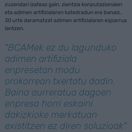
zuzendari izateaz gain, zientzia konputazionalen
eta adimen artifizialaren katedradun ere banaiz.
30 urte daramatzat adimen artifizialaren esparrua
lantzen.
"BCAMek ez du lagunduko
adimen artifiziala
enpresetan modu
orokorrean txertatu dadin.
Baina aurreratua dagoen
enpresa horri eskaini
dakizkioke merkatuan
existitzen ez diren soluzioak"