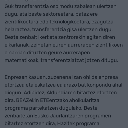
Guk transferentzia oso modu zabalean ulertzen
dugu, eta beste sektoreetara, batez ere
zientifikoetara edo teknologikoetara, ezagutza
helaraztea, transferentzia gisa ulertzen dugu.
Beste zenbait ikerketa zentrorekin egiten diren
elkarlanak, zeinetan euren aurrerapen zientifikoen
oinarrian dituzten geure aurrerapen
matematikoak, transferentziatzat jotzen ditugu.
Enpresen kasuan, zuzenena izan ohi da enpresa
etortzea eta eskatzea ea arazo bat konpondu ahal
diogun. Adibidez, Aldundiaren bitartez etortzen
dira, BEAZekin ETEentzako aholkularitza
programa partekatzen dugulako. Beste
zenbaitetan Eusko Jaurlaritzaren programen
bitartez etortzen dira, Hazitek programa,