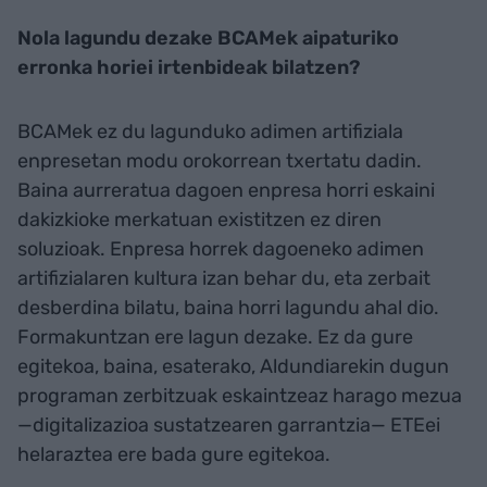
Nola lagundu dezake BCAMek aipaturiko
erronka horiei irtenbideak bilatzen?
BCAMek ez du lagunduko adimen artifiziala
enpresetan modu orokorrean txertatu dadin.
Baina aurreratua dagoen enpresa horri eskaini
dakizkioke merkatuan existitzen ez diren
soluzioak. Enpresa horrek dagoeneko adimen
artifizialaren kultura izan behar du, eta zerbait
desberdina bilatu, baina horri lagundu ahal dio.
Formakuntzan ere lagun dezake. Ez da gure
egitekoa, baina, esaterako, Aldundiarekin dugun
programan zerbitzuak eskaintzeaz harago mezua
—digitalizazioa sustatzearen garrantzia— ETEei
helaraztea ere bada gure egitekoa.