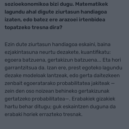
sozioekonomikoa bizi dugu. Matematikek
lagundu ahal digute ziurtasun handiagoa
izaten, edo batez ere arazoei irtenbidea
topatzeko tresna dira?
Ezin dute ziurtasun handiagoa eskaini, baina
ezjakintasuna neurtu dezakete, kuantifikatu:
egoera batzuena, gertakizun batzuena... Eta hori
garrantzitsua da. Izan ere, prest egoteko lagundu
dezake modeloak lantzeak, edo gerta daitezkeen
zenbait egoeratarako probabilitatea jakiteak —
zein den oso noizean behineko gertakizunak
gertatzeko probabilitatea—. Erabakiek gizakiek
hartu behar ditugu; guk eskaintzen duguna da
erabaki horiek errazteko tresnak.