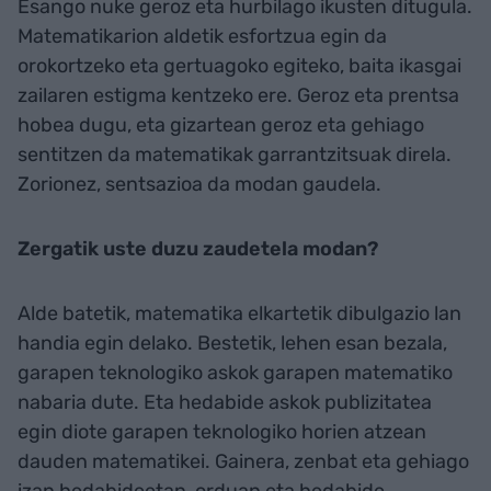
Esango nuke geroz eta hurbilago ikusten ditugula.
Matematikarion aldetik esfortzua egin da
orokortzeko eta gertuagoko egiteko, baita ikasgai
zailaren estigma kentzeko ere. Geroz eta prentsa
hobea dugu, eta gizartean geroz eta gehiago
sentitzen da matematikak garrantzitsuak direla.
Zorionez, sentsazioa da modan gaudela.
Zergatik uste duzu zaudetela modan?
Alde batetik, matematika elkartetik dibulgazio lan
handia egin delako. Bestetik, lehen esan bezala,
garapen teknologiko askok garapen matematiko
nabaria dute. Eta hedabide askok publizitatea
egin diote garapen teknologiko horien atzean
dauden matematikei. Gainera, zenbat eta gehiago
izan hedabideetan, orduan eta hedabide