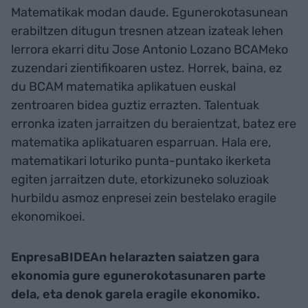
Matematikak modan daude. Egunerokotasunean
erabiltzen ditugun tresnen atzean izateak lehen
lerrora ekarri ditu Jose Antonio Lozano BCAMeko
zuzendari zientifikoaren ustez. Horrek, baina, ez
du BCAM matematika aplikatuen euskal
zentroaren bidea guztiz errazten. Talentuak
erronka izaten jarraitzen du beraientzat, batez ere
matematika aplikatuaren esparruan. Hala ere,
matematikari loturiko punta-puntako ikerketa
egiten jarraitzen dute, etorkizuneko soluzioak
hurbildu asmoz enpresei zein bestelako eragile
ekonomikoei.
EnpresaBIDEAn helarazten saiatzen gara
ekonomia gure egunerokotasunaren parte
dela, eta denok garela eragile ekonomiko.