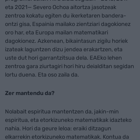
eta 2021— Severo Ochoa aitortza jasotzeak
zentroa kokatu egiten du ikerketaren bandera-
ontzi gisa, Espainia mailako zientziari dagokionez
oro har, eta Europa mailan matematikari
dagokionez. Azkenean, bikaintasun zigilu horiek
izateak laguntzen dizu jendea erakartzen, eta
uste dut hori garrantzitsua dela. EAEko lehen
zentroa gara ziurtagiri hori hiru deialditan segidan
lortu duena. Eta oso zaila da.
Zer mantendu da?
Nolabait espiritua mantentzen da, jakin-min
espiritua, eta etorkizuneko matematikak idazteko
nahia. Hori da geure leloa: eraiki ditzagun
elkarrekin etorkizuneko matematikak. Kontua da