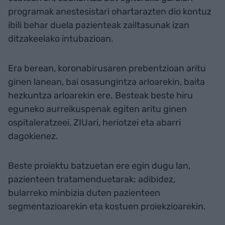
programak anestesistari ohartarazten dio kontuz
ibili behar duela pazienteak zailtasunak izan
ditzakeelako intubazioan.
Era berean, koronabirusaren prebentzioan aritu
ginen lanean, bai osasungintza arloarekin, baita
hezkuntza arloarekin ere. Besteak beste hiru
eguneko aurreikuspenak egiten aritu ginen
ospitaleratzeei, ZIUari, heriotzei eta abarri
dagokienez.
Beste proiektu batzuetan ere egin dugu lan,
pazienteen tratamenduetarak: adibidez,
bularreko minbizia duten pazienteen
segmentazioarekin eta kostuen proiekzioarekin.