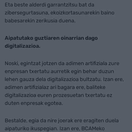
Eta beste alderdi garrantzitsu bat da
zibersegurtasuna, ekoizkortasunarekin baino
babesarekin zerikusia duena.
Aipatutako guztiaren oinarrian dago
digitalizazioa.
Noski, egintzat jotzen da adimen artifiziala zure
enpresan txertatu aurretik egin behar duzun
lehen gauza dela digitalizazioa bultzatu. Izan ere,
adimen artifizialaz ari bagara ere, baliteke
digitalizazioa euren prozesuetan txertatu ez
duten enpresak egotea.
Bestalde, egia da nire joerak ere eragiten duela
aipaturiko ikuspegian. Izan ere, BCAMeko