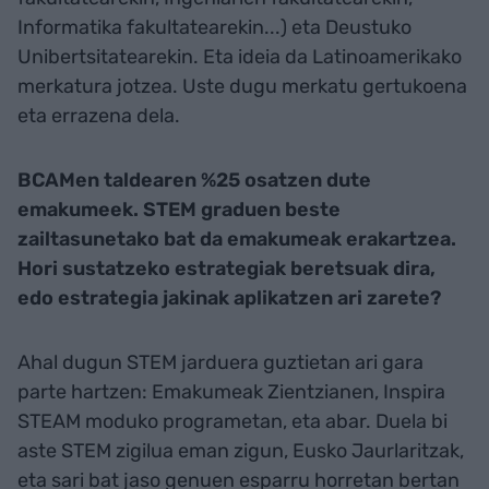
Informatika fakultatearekin...) eta Deustuko
Unibertsitatearekin. Eta ideia da Latinoamerikako
merkatura jotzea. Uste dugu merkatu gertukoena
eta errazena dela.
BCAMen taldearen %25 osatzen dute
emakumeek. STEM graduen beste
zailtasunetako bat da emakumeak erakartzea.
Hori sustatzeko estrategiak beretsuak dira,
edo estrategia jakinak aplikatzen ari zarete?
Ahal dugun STEM jarduera guztietan ari gara
parte hartzen: Emakumeak Zientzianen, Inspira
STEAM moduko programetan, eta abar. Duela bi
aste STEM zigilua eman zigun, Eusko Jaurlaritzak,
eta sari bat jaso genuen esparru horretan bertan