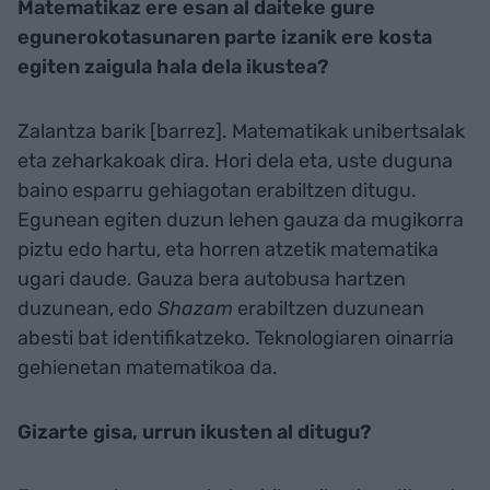
Matematikaz ere esan al daiteke gure
egunerokotasunaren parte izanik ere kosta
egiten zaigula hala dela ikustea?
Zalantza barik [barrez]. Matematikak unibertsalak
eta zeharkakoak dira. Hori dela eta, uste duguna
baino esparru gehiagotan erabiltzen ditugu.
Egunean egiten duzun lehen gauza da mugikorra
piztu edo hartu, eta horren atzetik matematika
ugari daude. Gauza bera autobusa hartzen
duzunean, edo
Shazam
erabiltzen duzunean
abesti bat identifikatzeko. Teknologiaren oinarria
gehienetan matematikoa da.
Gizarte gisa, urrun ikusten al ditugu?