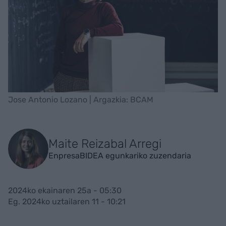
Jose Antonio Lozano | Argazkia: BCAM
Maite Reizabal Arregi
EnpresaBIDEA egunkariko zuzendaria
2024ko ekainaren 25a - 05:30
Eg. 2024ko uztailaren 11 - 10:21