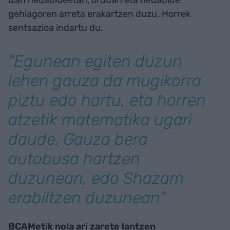
gehiagoren arreta erakartzen duzu. Horrek
sentsazioa indartu du.
"Egunean egiten duzun
lehen gauza da mugikorra
piztu edo hartu, eta horren
atzetik matematika ugari
daude. Gauza bera
autobusa hartzen
duzunean, edo
Shazam
erabiltzen duzunean"
BCAMetik nola ari zarete lantzen