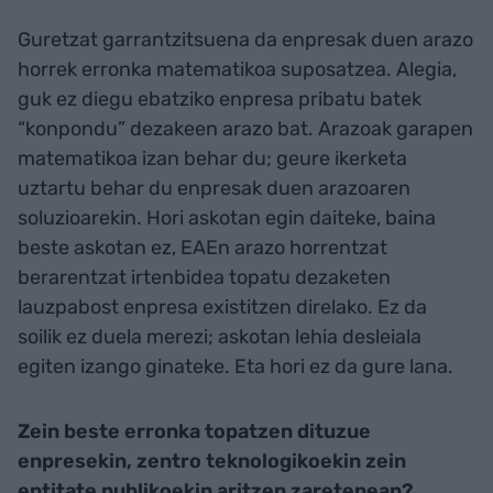
Guretzat garrantzitsuena da enpresak duen arazo
horrek erronka matematikoa suposatzea. Alegia,
guk ez diegu ebatziko enpresa pribatu batek
“konpondu” dezakeen arazo bat. Arazoak garapen
matematikoa izan behar du; geure ikerketa
uztartu behar du enpresak duen arazoaren
soluzioarekin. Hori askotan egin daiteke, baina
beste askotan ez, EAEn arazo horrentzat
berarentzat irtenbidea topatu dezaketen
lauzpabost enpresa existitzen direlako. Ez da
soilik ez duela merezi; askotan lehia desleiala
egiten izango ginateke. Eta hori ez da gure lana.
Zein beste erronka topatzen dituzue
enpresekin, zentro teknologikoekin zein
entitate publikoekin aritzen zaretenean?