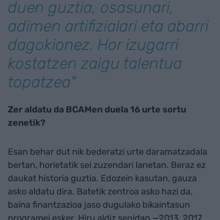
duen guztia, osasunari,
adimen artifizialari eta abarri
dagokionez. Hor izugarri
kostatzen zaigu talentua
topatzea"
Zer aldatu da BCAMen duela 16 urte sortu
zenetik?
Esan behar dut nik bederatzi urte daramatzadala
bertan, horietatik sei zuzendari lanetan. Beraz ez
daukat historia guztia. Edozein kasutan, gauza
asko aldatu dira. Batetik zentroa asko hazi da,
baina finantzazioa jaso dugulako bikaintasun
programei esker. Hiru aldiz segidan —2013, 2017