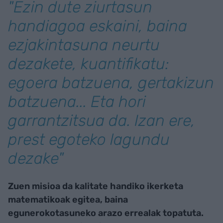
"Ezin dute ziurtasun
handiagoa eskaini, baina
ezjakintasuna neurtu
dezakete, kuantifikatu:
egoera batzuena, gertakizun
batzuena... Eta hori
garrantzitsua da. Izan ere,
prest egoteko lagundu
dezake"
Zuen misioa da kalitate handiko ikerketa
matematikoak egitea, baina
egunerokotasuneko arazo errealak topatuta.