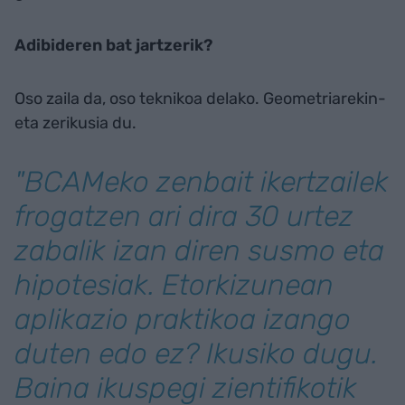
Adibideren bat jartzerik?
Oso zaila da, oso teknikoa delako. Geometriarekin-
eta zerikusia du.
"BCAMeko zenbait ikertzailek
frogatzen ari dira 30 urtez
zabalik izan diren susmo eta
hipotesiak. Etorkizunean
aplikazio praktikoa izango
duten edo ez? Ikusiko dugu.
Baina ikuspegi zientifikotik