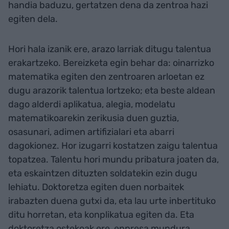
handia baduzu, gertatzen dena da zentroa hazi
egiten dela.
Hori hala izanik ere, arazo larriak ditugu talentua
erakartzeko. Bereizketa egin behar da: oinarrizko
matematika egiten den zentroaren arloetan ez
dugu arazorik talentua lortzeko; eta beste aldean
dago alderdi aplikatua, alegia, modelatu
matematikoarekin zerikusia duen guztia,
osasunari, adimen artifizialari eta abarri
dagokionez. Hor izugarri kostatzen zaigu talentua
topatzea. Talentu hori mundu pribatura joaten da,
eta eskaintzen dituzten soldatekin ezin dugu
lehiatu. Doktoretza egiten duen norbaitek
irabazten duena gutxi da, eta lau urte inbertituko
ditu horretan, eta konplikatua egiten da. Eta
doktoretza ostekoak ere, enpresa mundura