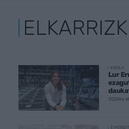
ELKARRIZK
KIROLA
Lur Er
ezagut
dauka
2026ko a
ETXEBIZI