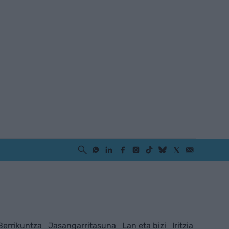
Berrikuntza
Jasangarritasuna
Lan eta bizi
Iritzia