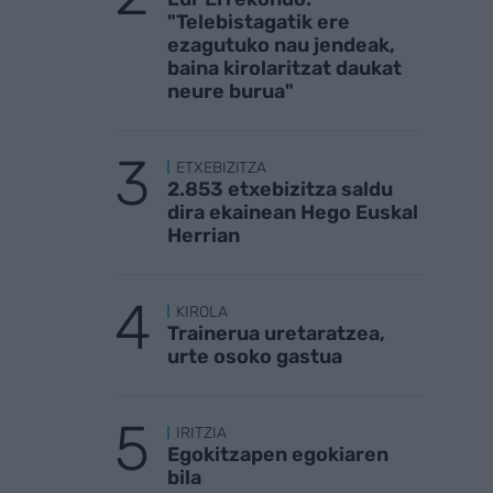
"Telebistagatik ere
ezagutuko nau jendeak,
baina kirolaritzat daukat
neure burua"
ETXEBIZITZA
2.853 etxebizitza saldu
dira ekainean Hego Euskal
Herrian
KIROLA
Trainerua uretaratzea,
urte osoko gastua
IRITZIA
Egokitzapen egokiaren
bila