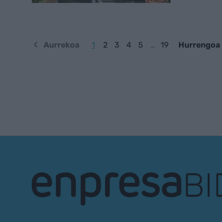
Aurrekoa
1
2
3
4
5
…
19
Hurrengoa
EnpresaBIDEA