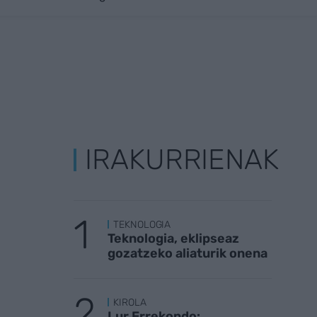
IRAKURRIENAK
TEKNOLOGIA
Teknologia, eklipseaz
gozatzeko aliaturik onena
KIROLA
Lur Errekondo: