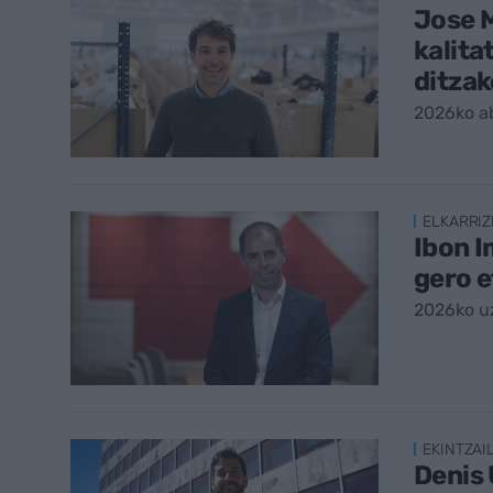
Jose M
kalita
ditzak
2026ko a
ELKARRIZ
Ibon 
gero 
2026ko uz
EKINTZAI
Denis 