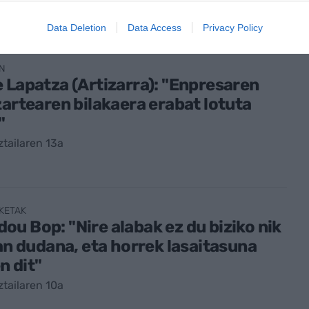
tailaren 16a
Data Deletion
Data Access
Privacy Policy
AN
 Lapatza (Artizarra): "Enpresaren
zartearen bilakaera erabat lotuta
"
tailaren 13a
KETAK
u Bop: "Nire alabak ez du biziko nik
zan dudana, eta horrek lasaitasuna
n dit"
tailaren 10a