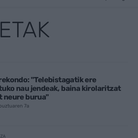
ETAK
rekondo: "Telebistagatik ere
uko nau jendeak, baina kirolaritzat
t neure burua"
buztuaren 7a
TZA