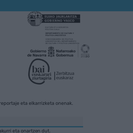
rreportaje eta elkarrizketa onenak.
akurri eta onartzen dut.