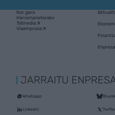
Nor gara
Aktualit
Harremanetarako
Totmedia
Ekonom
Viaempresa
Finantz
Enpresa
JARRAITU ENPRES
Whatsapp
Blues
Linkedin
Twitte