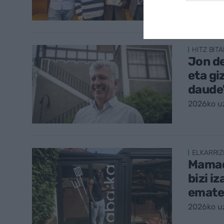
2026ko uz
HITZ BIT
Jon de
eta gi
daude
2026ko uz
ELKARRIZ
Mamado
bizi i
emate
2026ko uz