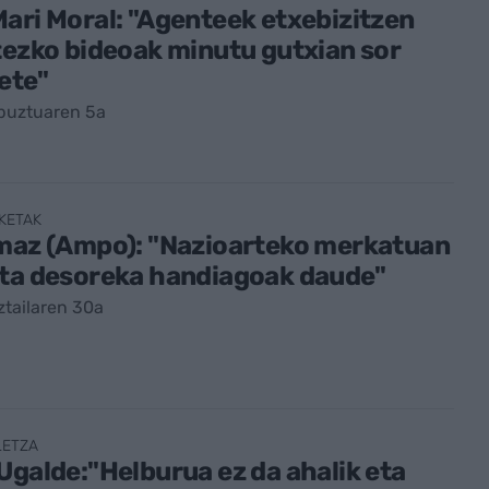
ari Moral: "Agenteek etxebizitzen
tezko bideoak minutu gutxian sor
ete"
buztuaren 5a
KETAK
Imaz (Ampo): "Nazioarteko merkatuan
eta desoreka handiagoak daude"
tailaren 30a
LETZA
Ugalde:"Helburua ez da ahalik eta