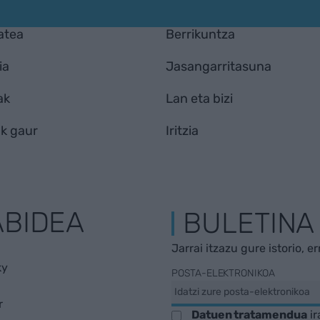
atea
Berrikuntza
ia
Jasangarritasuna
ak
Lan eta bizi
k gaur
Iritzia
ABIDEA
BULETINA
Jarrai itzazu gure istorio, e
ky
POSTA-ELEKTRONIKOA
r
Datuen tratamendua
ir