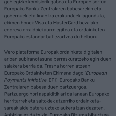
gehiegizko komisiorik gabea eta Europan sortua.
Europako Banku Zentralaren babesarekin eta
gobernuek eta finantza erakundeek lagunduta,
ekimen honek Visa eta MasterCard bezalako
enpresa erraldoiei aurre egitea eta ordainketen
Europako estandar bat ezartzea du helburu.
Wero plataforma Europak ordainketa digitalen
arloan subiranotasuna berreskuratzeko egin duen
saiakera berria da. Tresna horren atzean
Europako Ordainketen Ekimena dago (
European
Payments Initiative
, EPI), Europako Banku
Zentralaren babesa duen partzuergoa.
Partzuergo hori aspalditik ari da lanean Europako
herritarrek eta saltokiek atzerriko ordainketa-
sareak alde batera uzteko aukera izan dezaten.
Anbizioa ez da txikia, Europako Bizuma bihurtzea