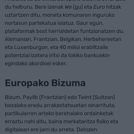
du helburu. Bere izenak
We
(gu) eta
Euro
hitzak
uztartzen ditu, moneta komunaren inguruko
nortasun partekatua islatuz. Gaur egun,
plataformak bost herrialdetan funtzionatzen du,
Alemanian, Frantzian, Belgikan, Herbehereetan
eta Luxenburgon, eta 40 milioi erabiltzaile
potentzial izatera iritsi da tokiko bankuekin
egindako akordioei esker.
Europako Bizuma
Bizum, Paylib (Frantzian) edo Twint (Suitzan)
bezalako eredu arrakastatsuetan oinarrituta,
partikularren arteko berehalako ordainketak
erraztu nahi ditu, baina merkataritza fisiko eta
digitalean ere jarri du arreta. Datozen