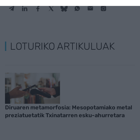
LOTURIKO ARTIKULUAK
Diruaren metamorfosia: Mesopotamiako metal
preziatuetatik Txinatarren esku-ahurretara