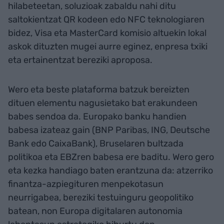
hilabeteetan, soluzioak zabaldu nahi ditu
saltokientzat QR kodeen edo NFC teknologiaren
bidez, Visa eta MasterCard komisio altuekin lokal
askok dituzten mugei aurre eginez, enpresa txiki
eta ertainentzat bereziki aproposa.
Wero eta beste plataforma batzuk bereizten
dituen elementu nagusietako bat erakundeen
babes sendoa da. Europako banku handien
babesa izateaz gain (BNP Paribas, ING, Deutsche
Bank edo CaixaBank), Bruselaren bultzada
politikoa eta EBZren babesa ere baditu. Wero gero
eta kezka handiago baten erantzuna da: atzerriko
finantza-azpiegituren menpekotasun
neurrigabea, bereziki testuinguru geopolitiko
batean, non Europa digitalaren autonomia