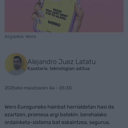
Argazkia: Wero
Alejandro Juez Latatu
Kazetaria, teknologian aditua
2025eko maiatzaren 4a - 05:30
Wero Euroguneko hainbat herrialdetan hasi da
ezartzen, promesa argi batekin: berehalako
ordainketa-sistema bat eskaintzea, segurua,