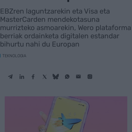
EBZren laguntzarekin eta Visa eta
MasterCarden mendekotasuna
murrizteko asmoarekin, Wero plataforma
berriak ordainketa digitalen estandar
bihurtu nahi du Europan
TEKNOLOGIA