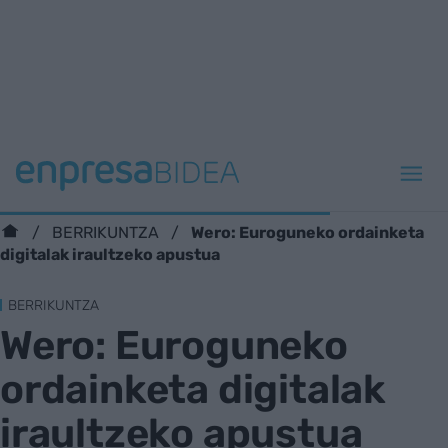
Wero: Euroguneko ordainketa
BERRIKUNTZA
digitalak iraultzeko apustua
BERRIKUNTZA
Wero: Euroguneko
ordainketa digitalak
iraultzeko apustua