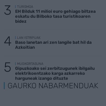
TURISMOA
EH Bilduk 11 milioi euro gehiago biltzea
eskatu du Bilboko tasa turistikoaren
bidez
LAN ISTRIPUAK
Baso lanetan ari zen langile bat hil da
Azkoitian
MUGIKORTASUNA
Gipuzkoako sei zerbitzugunek ibilgailu
elektrikoentzako karga azkarreko
harguneak izango dituzte
GAURKO NABARMENDUAK