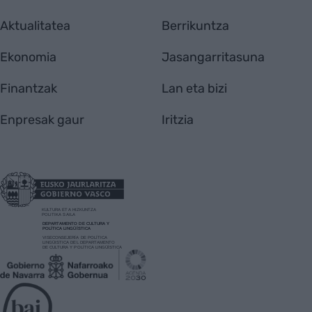
Aktualitatea
Berrikuntza
Ekonomia
Jasangarritasuna
Finantzak
Lan eta bizi
Enpresak gaur
Iritzia