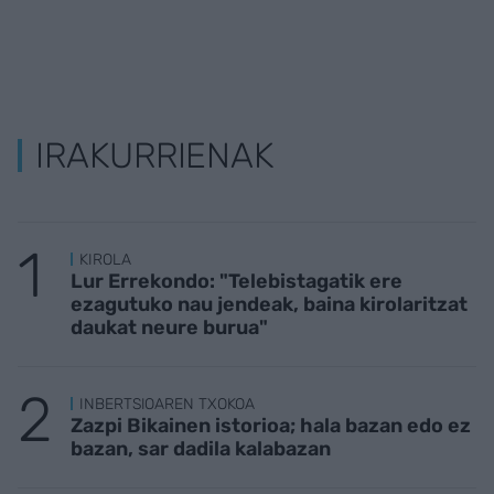
IRAKURRIENAK
KIROLA
Lur Errekondo: "Telebistagatik ere
ezagutuko nau jendeak, baina kirolaritzat
daukat neure burua"
INBERTSIOAREN TXOKOA
Zazpi Bikainen istorioa; hala bazan edo ez
bazan, sar dadila kalabazan