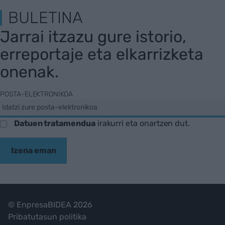
BULETINA
Jarrai itzazu gure istorio,
erreportaje eta elkarrizketa
onenak.
POSTA-ELEKTRONIKOA
Datuen tratamendua
irakurri eta onartzen dut.
Izena eman
© EnpresaBIDEA 2026
Pribatutasun politika