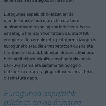
lehentasun estrategiko bihurtu den.
Eurogunea aspalditik bilatzen ari da
mendekotasun hori murriztea eta bere
subiranotasun teknologikoa indartzea. Wero
estrategia horretan txertatzen da, eta %100
europarra den ordainketa-plataforma izango da,
euroguneko araudia errespetatzen duena eta
herritarren datuak babesten dituena. Gainera,
bere arkitektura teknikoa kontinenteko beste
banku-sistema eta sistema teknologiko
batzuekiko elkarreragingarritasuna errazteko
diseinatuta dago.
Eurogunea aspalditik
bilatzen ari da finantza