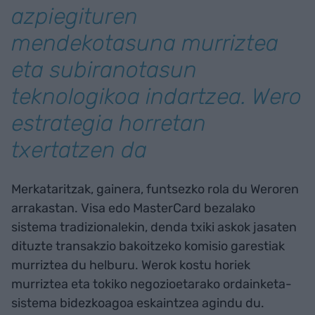
azpiegituren
mendekotasuna murriztea
eta subiranotasun
teknologikoa indartzea. Wero
estrategia horretan
txertatzen da
Merkataritzak, gainera, funtsezko rola du Weroren
arrakastan. Visa edo MasterCard bezalako
sistema tradizionalekin, denda txiki askok jasaten
dituzte transakzio bakoitzeko komisio garestiak
murriztea du helburu. Werok kostu horiek
murriztea eta tokiko negozioetarako ordainketa-
sistema bidezkoagoa eskaintzea agindu du.