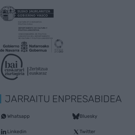
JARRAITU ENPRESABIDEA
Whatsapp
Bluesky
Linkedin
Twitter