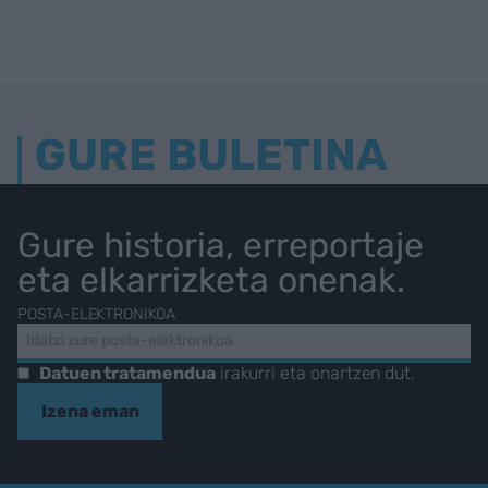
GURE BULETINA
Gure historia, erreportaje
eta elkarrizketa onenak.
POSTA-ELEKTRONIKOA
Datuen tratamendua
irakurri eta onartzen dut.
Izena eman