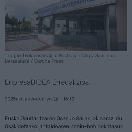
Txagorritxuko ospitalea, Gasteizen | Argazkia: Iñaki
Berasaluce / Europa Press
EnpresaBIDEA Erredakzioa
2025eko abenduaren 2a - 16:10
Eusko Jaurlaritzaren Osasun Sailak jakinarazi du
Osakidetzako lantaldearen behin-behinekotasun