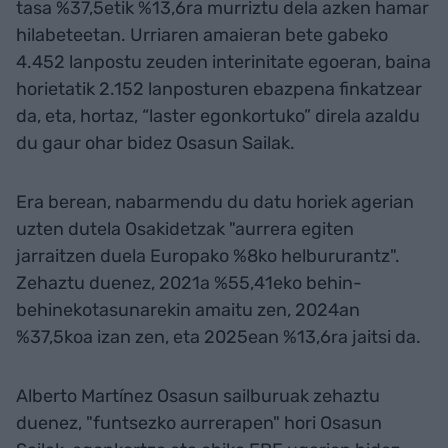
tasa %37,5etik %13,6ra murriztu dela azken hamar
hilabeteetan. Urriaren amaieran bete gabeko
4.452 lanpostu zeuden interinitate egoeran, baina
horietatik 2.152 lanposturen ebazpena finkatzear
da, eta, hortaz, “laster egonkortuko” direla azaldu
du gaur ohar bidez Osasun Sailak.
Era berean, nabarmendu du datu horiek agerian
uzten dutela Osakidetzak "aurrera egiten
jarraitzen duela Europako %8ko helbururantz".
Zehaztu duenez, 2021a %55,41eko behin-
behinekotasunarekin amaitu zen, 2024an
%37,5koa izan zen, eta 2025ean %13,6ra jaitsi da.
Alberto Martínez Osasun sailburuak zehaztu
duenez, "funtsezko aurrerapen" hori Osasun