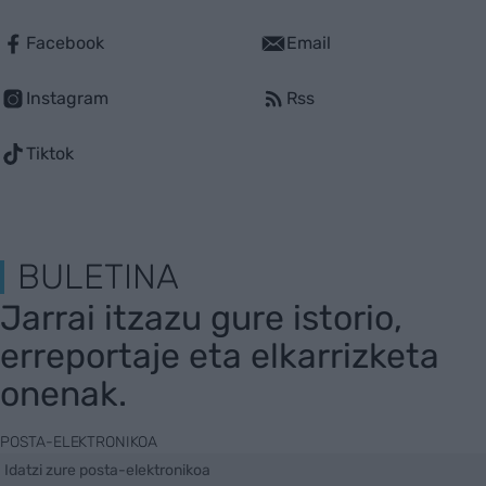
Facebook
Email
Instagram
Rss
Tiktok
BULETINA
Jarrai itzazu gure istorio,
erreportaje eta elkarrizketa
onenak.
POSTA-ELEKTRONIKOA