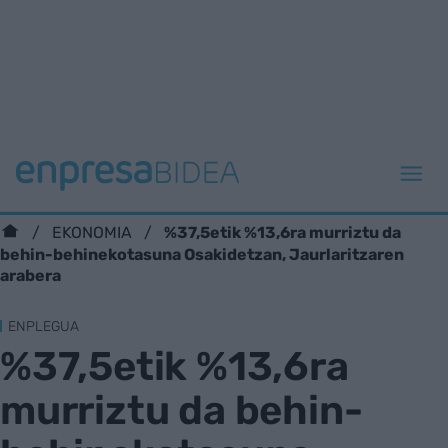
%37,5etik %13,6ra murriztu da
EKONOMIA
behin-behinekotasuna Osakidetzan, Jaurlaritzaren
arabera
ENPLEGUA
%37,5etik %13,6ra
murriztu da behin-