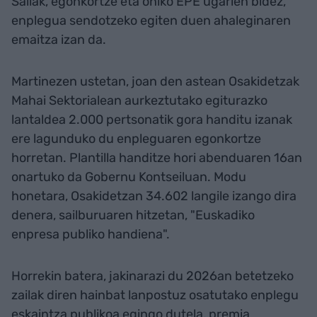
Sailak, egonkortze eta ohiko EPE ugarien bidez,
enplegua sendotzeko egiten duen ahaleginaren
emaitza izan da.
Martinezen ustetan, joan den astean Osakidetzak
Mahai Sektorialean aurkeztutako egiturazko
lantaldea 2.000 pertsonatik gora handitu izanak
ere lagunduko du enpleguaren egonkortze
horretan. Plantilla handitze hori abenduaren 16an
onartuko da Gobernu Kontseiluan. Modu
honetara, Osakidetzan 34.602 langile izango dira
denera, sailburuaren hitzetan, "Euskadiko
enpresa publiko handiena".
Horrekin batera, jakinarazi du 2026an betetzeko
zailak diren hainbat lanpostuz osatutako enplegu
eskaintza publikoa egingo dutela, premia