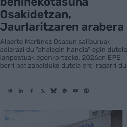
behinekotasuna
Osakidetzan,
Jaurlaritzaren arabera
Alberto Martínez Osasun sailburuak
adierazi du "ahalegin handia" egin dutela
lanpostuak egonkortzeko. 2026an EPE
berri bat zabalduko dutela ere iragarri du