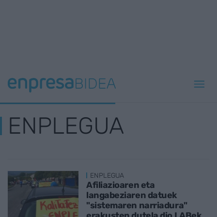
ENPLEGUA
ENPLEGUA
Afiliazioaren eta
langabeziaren datuek
"sistemaren narriadura"
erakusten dutela dio LABek