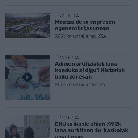
INDUSTRIA
Meatzaldeko enpresen
egunerokotasunean
2026ko uztailaren 23a
ENPLEGUA
Adimen artifizialak lana
kenduko al digu? Historiak
badu zer esan
2026ko uztailaren 19a
ENPLEGUA
EHUko ikasle ohien %92k
lana aurkitzen du ikasketak
amaitzean