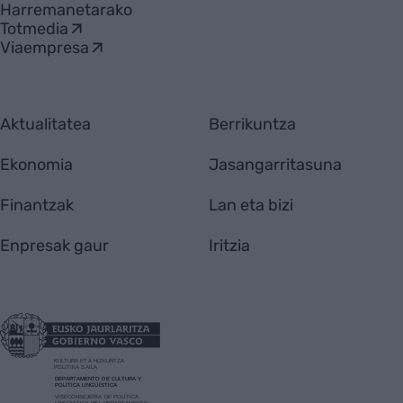
Harremanetarako
Totmedia
Viaempresa
Aktualitatea
Berrikuntza
Ekonomia
Jasangarritasuna
Finantzak
Lan eta bizi
Enpresak gaur
Iritzia