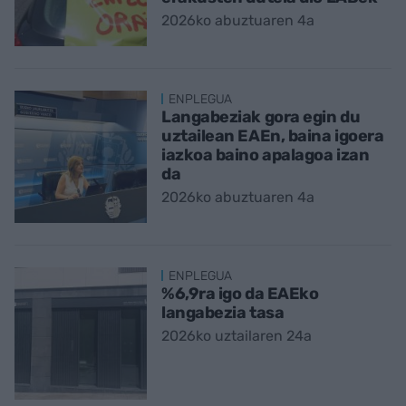
2026ko abuztuaren 4a
ENPLEGUA
Langabeziak gora egin du
uztailean EAEn, baina igoera
iazkoa baino apalagoa izan
da
2026ko abuztuaren 4a
ENPLEGUA
%6,9ra igo da EAEko
langabezia tasa
2026ko uztailaren 24a