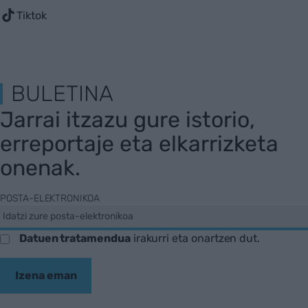
Tiktok
BULETINA
Jarrai itzazu gure istorio,
erreportaje eta elkarrizketa
onenak.
POSTA-ELEKTRONIKOA
Datuen tratamendua
irakurri eta onartzen dut.
Izena eman