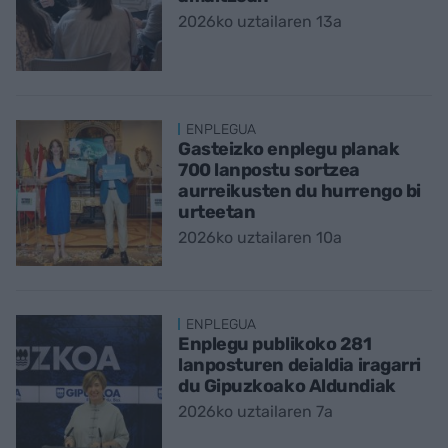
2026ko uztailaren 13a
ENPLEGUA
Gasteizko enplegu planak
700 lanpostu sortzea
aurreikusten du hurrengo bi
urteetan
2026ko uztailaren 10a
ENPLEGUA
Enplegu publikoko 281
lanposturen deialdia iragarri
du Gipuzkoako Aldundiak
2026ko uztailaren 7a