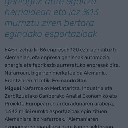
gehiagok dute egoitza
herrialdean eta iaz %13
murriztu ziren bertara
egindako esportazioak
EAEn, zehazki, 86 enpresek 120 ezarpen dituzte
Alemanian, eta enpresa gehienak automozio,
energia eta fabrikazio aurreratuko enpresak dira.
Nafarroan, bigarren merkatua da Alemania,
Frantziaren atzetik.
Fernando San
Miguel
Nafarroako Merkataritza, Industria eta
Zerbitzuetako Ganberako Analisi Ekonomiko eta
Proiektu Europearren arduradunaren arabera,
1.642 milioi euroko esportazioak egin zituen
Alemaniara iaz Nafarroak. “Alemaniaren
ekonomiaren moteltzea gure kanpo sektorean