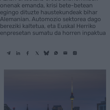
onenak emanda, krisi bete-betean
egingo dituzte haustekundeak bihar
Alemanian. Automozio sektorea dago
bereziki kaltetua, eta Euskal Herriko
enpresetan sumatu da horren inpaktua