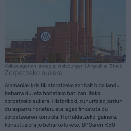
Volkswagenen lantegia, Wolsburgen | Argazkia: iStock
Zorpetzeko aukera
Alemaniak krisitik ateratzeko zenbait bide landu
beharra du, eta horietako bat izan liteke
zorpetzeko aukera. Historikoki, zuhurtziaz jardun
du esparru honetan, eta legez finkatuta du
zorpetzearen kontrola. Hori aldatzeko, gainera,
konstituziora jo beharko lukete. BPGaren %60