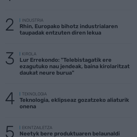
INDUSTRIA
Rhin, Europako bihotz industrialaren
taupadak entzuten diren lekua
KIROLA
Lur Errekondo: "Telebistagatik ere
ezagutuko nau jendeak, baina kirolaritzat
daukat neure burua"
TEKNOLOGIA
Teknologia, eklipseaz gozatzeko aliaturik
onena
EKINTZAILETZA
Neetyk bere produktuaren belaunaldi