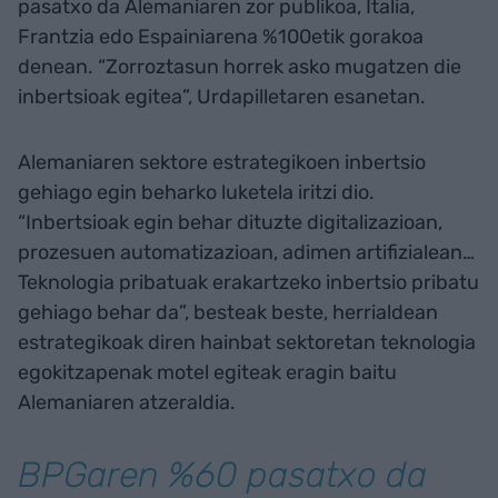
pasatxo da Alemaniaren zor publikoa, Italia,
Frantzia edo Espainiarena %100etik gorakoa
denean. “Zorroztasun horrek asko mugatzen die
inbertsioak egitea”, Urdapilletaren esanetan.
Alemaniaren sektore estrategikoen inbertsio
gehiago egin beharko luketela iritzi dio.
“Inbertsioak egin behar dituzte digitalizazioan,
prozesuen automatizazioan, adimen artifizialean…
Teknologia pribatuak erakartzeko inbertsio pribatu
gehiago behar da”, besteak beste, herrialdean
estrategikoak diren hainbat sektoretan teknologia
egokitzapenak motel egiteak eragin baitu
Alemaniaren atzeraldia.
BPGaren %60 pasatxo da