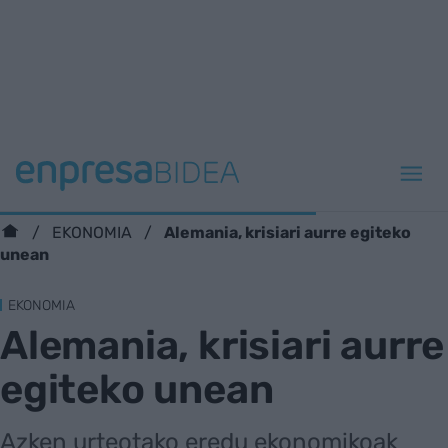
Alemania, krisiari aurre egiteko
EKONOMIA
unean
EKONOMIA
Alemania, krisiari aurre
egiteko unean
Azken urteotako eredu ekonomikoak