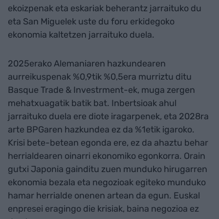
ekoizpenak eta eskariak beherantz jarraituko du
eta San Miguelek uste du foru erkidegoko
ekonomia kaltetzen jarraituko duela.
2025erako Alemaniaren hazkundearen
aurreikuspenak %0,9tik %0,5era murriztu ditu
Basque Trade & Investrment-ek, muga zergen
mehatxuagatik batik bat. Inbertsioak ahul
jarraituko duela ere diote iragarpenek, eta 2028ra
arte BPGaren hazkundea ez da %1etik igaroko.
Krisi bete-betean egonda ere, ez da ahaztu behar
herrialdearen oinarri ekonomiko egonkorra. Orain
gutxi Japonia gainditu zuen munduko hirugarren
ekonomia bezala eta negozioak egiteko munduko
hamar herrialde onenen artean da egun. Euskal
enpresei eragingo die krisiak, baina negozioa ez