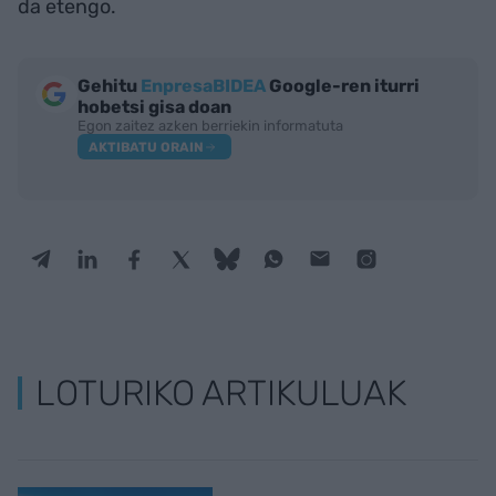
da etengo.
Gehitu
EnpresaBIDEA
Google-ren iturri
hobetsi gisa doan
Egon zaitez azken berriekin informatuta
AKTIBATU ORAIN
LOTURIKO ARTIKULUAK