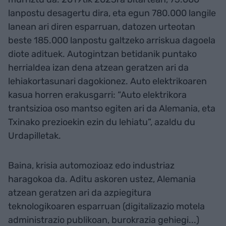
lanpostu desagertu dira, eta egun 780.000 langile
lanean ari diren esparruan, datozen urteotan
beste 185.000 lanpostu galtzeko arriskua dagoela
diote adituek. Autogintzan betidanik puntako
herrialdea izan dena atzean geratzen ari da
lehiakortasunari dagokionez. Auto elektrikoaren
kasua horren erakusgarri: “Auto elektrikora
trantsizioa oso mantso egiten ari da Alemania, eta
Txinako prezioekin ezin du lehiatu”, azaldu du
Urdapilletak.
Baina, krisia automozioaz edo industriaz
haragokoa da. Aditu askoren ustez, Alemania
atzean geratzen ari da azpiegitura
teknologikoaren esparruan (digitalizazio motela
administrazio publikoan, burokrazia gehiegi...)