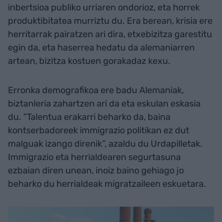
inbertsioa publiko urriaren ondorioz, eta horrek
produktibitatea murriztu du. Era berean, krisia ere
herritarrak pairatzen ari dira, etxebizitza garestitu
egin da, eta haserrea hedatu da alemaniarren
artean, bizitza kostuen gorakadaz kexu.
Erronka demografikoa ere badu Alemaniak,
biztanleria zahartzen ari da eta eskulan eskasia
du. “Talentua erakarri beharko da, baina
kontserbadoreek immigrazio politikan ez dut
malguak izango direnik”, azaldu du Urdapilletak.
Immigrazio eta herrialdearen segurtasuna
ezbaian diren unean, inoiz baino gehiago jo
beharko du herrialdeak migratzaileen eskuetara.