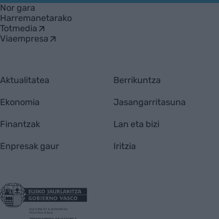
Nor gara
Harremanetarako
Totmedia
Viaempresa
Aktualitatea
Berrikuntza
Ekonomia
Jasangarritasuna
Finantzak
Lan eta bizi
Enpresak gaur
Iritzia