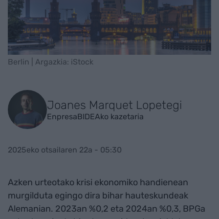
Berlin | Argazkia: iStock
Joanes Marquet Lopetegi
EnpresaBIDEAko kazetaria
2025eko otsailaren 22a - 05:30
Azken urteotako krisi ekonomiko handienean
murgilduta egingo dira bihar hauteskundeak
Alemanian. 2023an %0,2 eta 2024an %0,3, BPGa