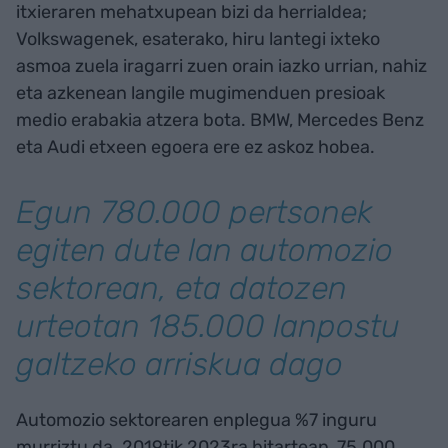
itxieraren mehatxupean bizi da herrialdea;
Volkswagenek, esaterako, hiru lantegi ixteko
asmoa zuela iragarri zuen orain iazko urrian, nahiz
eta azkenean langile mugimenduen presioak
medio erabakia atzera bota. BMW, Mercedes Benz
eta Audi etxeen egoera ere ez askoz hobea.
Egun 780.000 pertsonek
egiten dute lan automozio
sektorean, eta datozen
urteotan 185.000 lanpostu
galtzeko arriskua dago
Automozio sektorearen enplegua %7 inguru
murriztu da. 2019tik 2023ra bitartean, 75.000