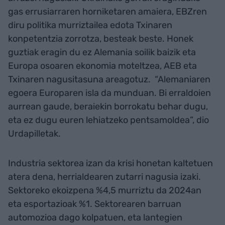
gas errusiarraren horniketaren amaiera, EBZren
diru politika murriztailea edota Txinaren
konpetentzia zorrotza, besteak beste. Honek
guztiak eragin du ez Alemania soilik baizik eta
Europa osoaren ekonomia moteltzea, AEB eta
Txinaren nagusitasuna areagotuz. “Alemaniaren
egoera Europaren isla da munduan. Bi erraldoien
aurrean gaude, beraiekin borrokatu behar dugu,
eta ez dugu euren lehiatzeko pentsamoldea”, dio
Urdapilletak.
Industria sektorea izan da krisi honetan kaltetuen
atera dena, herrialdearen zutarri nagusia izaki.
Sektoreko ekoizpena %4,5 murriztu da 2024an
eta esportazioak %1. Sektorearen barruan
automozioa dago kolpatuen, eta lantegien