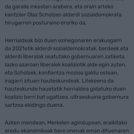
da garaile inkesten arabera, eta orain arteko
kantziler Olaz Scholzen alderdi sozialdemokrata
hirugarren posturaino eroriko da.
Herrialdeak bizi duen ezinegonaren erakusgarri
da 2021etik alderdi sozialdemokratak, berdeek eta
alderdi liberalak osatutako gobernuaren zatiketa.
Iazko azaroan liberalek koaliziotik alde egin zuten,
eta Scholzek, konfiantza mozioa galdu ostean,
iragarri zituen hauteskundeak. Litekeena da
hauteskunde hauetatik herrialdea gidatuko duen
koalizio berri bat ugaltzea, ultraeskuina gobernura
sartzea ekidingo duena.
Azken mendean, Merkelen agindupean, eraikitako
eredu ekonomikoak bere onenak eman dituenaren