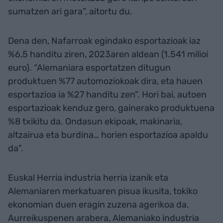
sumatzen ari gara”, aitortu du.
Dena den, Nafarroak egindako esportazioak iaz
%6,5 handitu ziren, 2023aren aldean (1.541 milioi
euro). “Alemaniara esportatzen ditugun
produktuen %77 automoziokoak dira, eta hauen
esportazioa ia %27 handitu zen”. Hori bai, autoen
esportazioak kenduz gero, gainerako produktuena
%8 txikitu da. Ondasun ekipoak, makinaria,
altzairua eta burdina… horien esportazioa apaldu
da".
Euskal Herria industria herria izanik eta
Alemaniaren merkatuaren pisua ikusita, tokiko
ekonomian duen eragin zuzena agerikoa da.
Aurreikuspenen arabera, Alemaniako industria