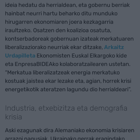
ideia hedatu da herrialdean, eta gobernu berriak
hainbat neurri hartu beharko ditu munduko
hirugarren ekonomiaren joera kezkagarria
iraultzeko. Osatzen den koalizioa osatuta,
kontserbadoreak gobernuan izateak merkatuaren
liberalizaziorako neurriak ekar ditzake,
Arkaitz
Urdapilleta
Ekonomisten Euskal Elkargoko kide
eta EnpresaBIDEAko kolaboratzailearen ustetan.
“Merkatua liberalizatzeak energia merkatuko
kostuak jaistea ekar lezake eta, agian, horrek krisi
energetikotik ateratzen lagundu dio herrialdeari”.
Industria, etxebizitza eta demografia
krisia
Aski ezagunak dira Alemaniako ekonomia krisiaren
arrazoi nagusiak. Ukrainako gerrak eragindako