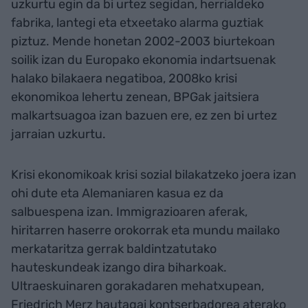
uzkurtu egin da bi urtez segidan, herrialdeko
fabrika, lantegi eta etxeetako alarma guztiak
piztuz. Mende honetan 2002-2003 biurtekoan
soilik izan du Europako ekonomia indartsuenak
halako bilakaera negatiboa, 2008ko krisi
ekonomikoa lehertu zenean, BPGak jaitsiera
malkartsuagoa izan bazuen ere, ez zen bi urtez
jarraian uzkurtu.
Krisi ekonomikoak krisi sozial bilakatzeko joera izan
ohi dute eta Alemaniaren kasua ez da
salbuespena izan. Immigrazioaren aferak,
hiritarren haserre orokorrak eta mundu mailako
merkataritza gerrak baldintzatutako
hauteskundeak izango dira biharkoak.
Ultraeskuinaren gorakadaren mehatxupean,
Friedrich Merz hautagai kontserbadorea aterako