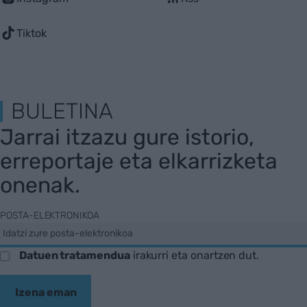
Tiktok
BULETINA
Jarrai itzazu gure istorio,
erreportaje eta elkarrizketa
onenak.
POSTA-ELEKTRONIKOA
Datuen tratamendua
irakurri eta onartzen dut.
Izena eman