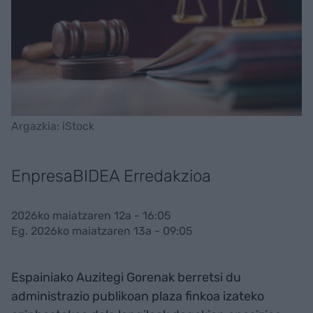
Argazkia: iStock
EnpresaBIDEA Erredakzioa
2026ko maiatzaren 12a - 16:05
Eg. 2026ko maiatzaren 13a - 09:05
Espainiako Auzitegi Gorenak berretsi du
administrazio publikoan plaza finkoa izateko