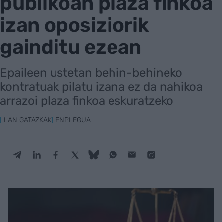
publikoan plaza finkoa
izan oposiziorik
gainditu ezean
Epaileen ustetan behin-behineko
kontratuak pilatu izana ez da nahikoa
arrazoi plaza finkoa eskuratzeko
LAN GATAZKAK
ENPLEGUA