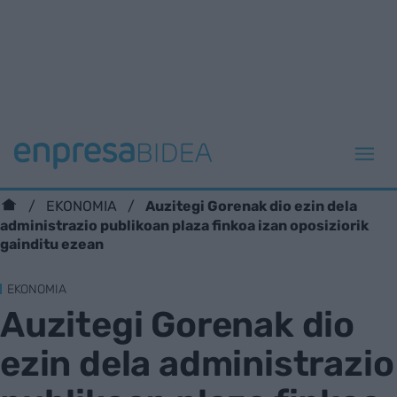
Auzitegi Gorenak dio ezin dela
EKONOMIA
administrazio publikoan plaza finkoa izan oposiziorik
gainditu ezean
EKONOMIA
Auzitegi Gorenak dio
ezin dela administrazio