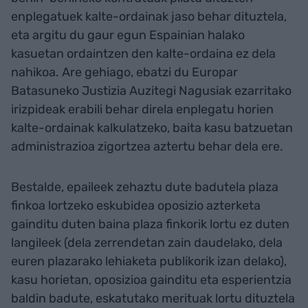
enplegatuek kalte-ordainak jaso behar dituztela,
eta argitu du gaur egun Espainian halako
kasuetan ordaintzen den kalte-ordaina ez dela
nahikoa. Are gehiago, ebatzi du Europar
Batasuneko Justizia Auzitegi Nagusiak ezarritako
irizpideak erabili behar direla enplegatu horien
kalte-ordainak kalkulatzeko, baita kasu batzuetan
administrazioa zigortzea aztertu behar dela ere.
Bestalde, epaileek zehaztu dute badutela plaza
finkoa lortzeko eskubidea oposizio azterketa
gainditu duten baina plaza finkorik lortu ez duten
langileek (dela zerrendetan zain daudelako, dela
euren plazarako lehiaketa publikorik izan delako),
kasu horietan, oposizioa gainditu eta esperientzia
baldin badute, eskatutako merituak lortu dituztela