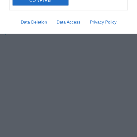
CONFIRM
IRITZIA
Egokitzapen egokiaren bila
Data Deletion
Data Access
Privacy Policy
GAURKO NABARMENDUAK