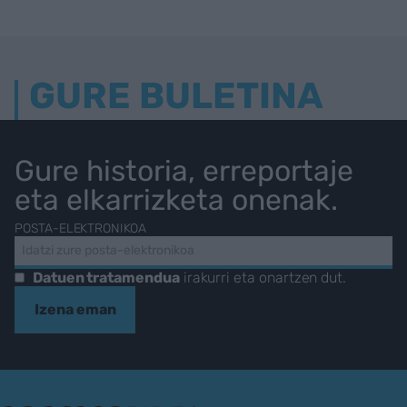
GURE BULETINA
Gure historia, erreportaje
eta elkarrizketa onenak.
POSTA-ELEKTRONIKOA
Datuen tratamendua
irakurri eta onartzen dut.
Izena eman