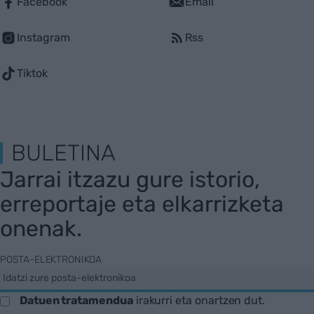
Facebook
Email
Instagram
Rss
Tiktok
BULETINA
Jarrai itzazu gure istorio,
erreportaje eta elkarrizketa
onenak.
POSTA-ELEKTRONIKOA
Datuen tratamendua
irakurri eta onartzen dut.