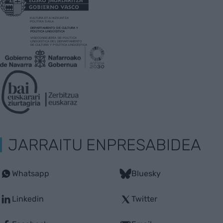
JARRAITU ENPRESABIDEA
Whatsapp
Bluesky
Linkedin
Twitter