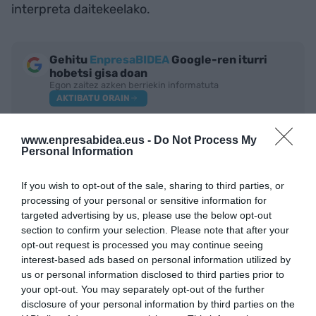
interpreta daitekeelako.
Gehitu
EnpresaBIDEA
Google-ren iturri
hobetsi gisa doan
Egon zaitez azken berriekin informatuta
AKTIBATU ORAIN
www.enpresabidea.eus -
Do Not Process My
Personal Information
If you wish to opt-out of the sale, sharing to third parties, or
processing of your personal or sensitive information for
targeted advertising by us, please use the below opt-out
section to confirm your selection. Please note that after your
opt-out request is processed you may continue seeing
interest-based ads based on personal information utilized by
IRAKURRIENAK
us or personal information disclosed to third parties prior to
your opt-out. You may separately opt-out of the further
disclosure of your personal information by third parties on the