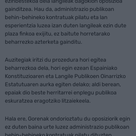
ezinbestekoa dela langileak dagokion oposizioa
gainditzea. Hau da, administrazio publikoan
behin-behineko kontratuak pilatu eta lan
esperientzia luzea izan duten langileak ezin dute
plaza finkoa exijitu, ez baitute horretarako
beharrezko azterketa gainditu.
Auzitegiak iritzi du prozedura hori egitea
beharrezkoa dela, hori egin ezean Espainiako
Konstituzioaren eta Langile Publikoen Oinarrizko
Estatutuaren aurka egiten delako; aldi berean,
epaiak dio beste herritarrei enplegu publikoa
eskuratzea eragotziko litzaiekeela.
Hala ere, Gorenak ondorioztatu du oposiziorik egin
ez duten baina urte luzez administrazio publikoan
behin-behineko kontratuak pilatu dituzten