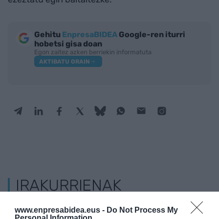
Gehitu
EnpresaBIDEA
Google-ren iturri
hobetsi gisa doan
Egon zaitez azken berriekin informatuta
AKTIBATU ORAIN
IRAKURRIENAK
www.enpresabidea.eus -
Do Not Process My
Personal Information