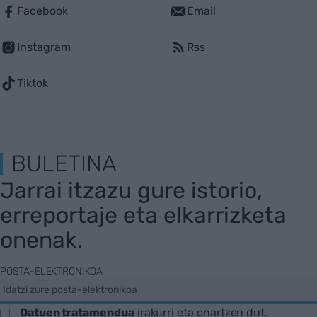
Facebook
Email
Instagram
Rss
Tiktok
BULETINA
Jarrai itzazu gure istorio,
erreportaje eta elkarrizketa
onenak.
POSTA-ELEKTRONIKOA
Datuen tratamendua
irakurri eta onartzen dut.