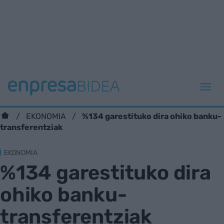
%134 garestituko dira ohiko banku-
EKONOMIA
transferentziak
EKONOMIA
%134 garestituko dira
ohiko banku-
transferentziak