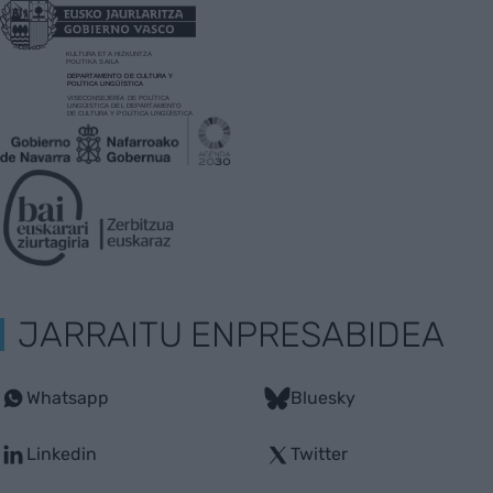
JARRAITU ENPRESABIDEA
Whatsapp
Bluesky
Linkedin
Twitter