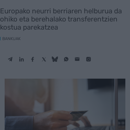
Europako neurri berriaren helburua da
ohiko eta berehalako transferentzien
kostua parekatzea
BANKUAK