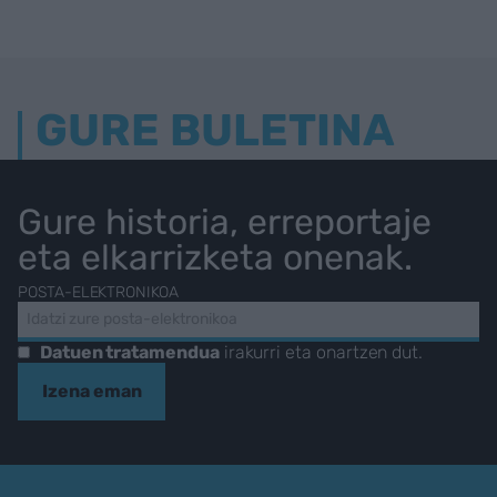
GURE BULETINA
Gure historia, erreportaje
eta elkarrizketa onenak.
POSTA-ELEKTRONIKOA
Datuen tratamendua
irakurri eta onartzen dut.
Izena eman