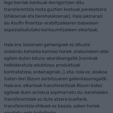
lege berriak bankuak derrigortzen ditu
transferentzia mota guztien kostuak parekatzera
(ohikoenak eta berehalakoenak). Hala jakinarazi
du Asufin finantza-erabiltzailearen babesean
espezializatutako kontsumitzaileen elkarteak.
Hala ere, bezeroen gehiengoek ez dituzte
ordaindu beharko komisio horiek, erakundeen alde
egiten duten lotura-akordioengatik (nominak
helbideratuta edukitzea, produktuak
kontratatzea, ordainagiriak…), eta, nola ez, doakoa
izaten den Bizum zerbitzuaren gailentasunagatik.
Hala ere, elkarteak transferentziak Bizum bidez
egiteak duen arriskua azpimarratu du: berehalako
transferentziek ez dute atzera bueltarik,
transferentzia ohikoek ez bezala, azken horiek
ezeztatu egin baitaitezke.