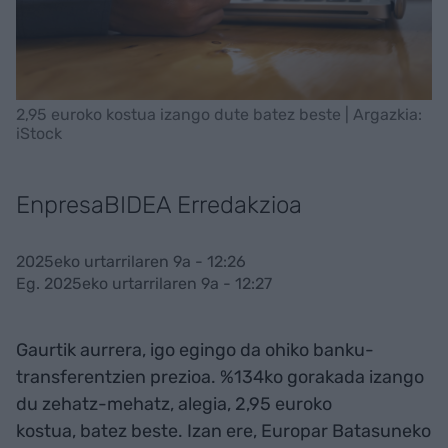
2,95 euroko kostua izango dute batez beste | Argazkia:
iStock
EnpresaBIDEA Erredakzioa
2025eko urtarrilaren 9a - 12:26
Eg. 2025eko urtarrilaren 9a - 12:27
Gaurtik aurrera, igo egingo da ohiko banku-
transferentzien prezioa. %134ko gorakada izango
du zehatz-mehatz, alegia, 2,95 euroko
kostua, batez beste. Izan ere, Europar Batasuneko