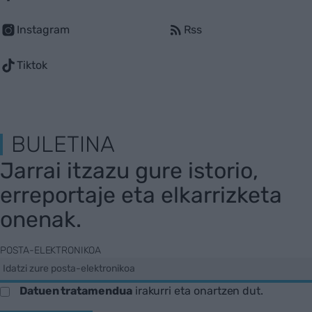
Instagram
Rss
Tiktok
BULETINA
Jarrai itzazu gure istorio,
erreportaje eta elkarrizketa
onenak.
POSTA-ELEKTRONIKOA
Datuen tratamendua
irakurri eta onartzen dut.