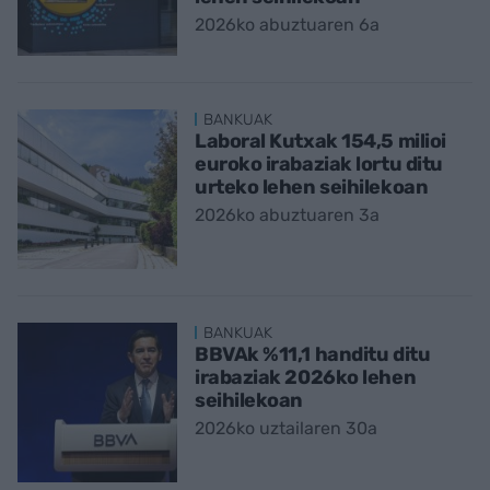
2026ko abuztuaren 6a
BANKUAK
Laboral Kutxak 154,5 milioi
euroko irabaziak lortu ditu
urteko lehen seihilekoan
2026ko abuztuaren 3a
BANKUAK
BBVAk %11,1 handitu ditu
irabaziak 2026ko lehen
seihilekoan
2026ko uztailaren 30a