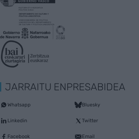
JARRAITU ENPRESABIDEA
Whatsapp
Bluesky
Linkedin
Twitter
Facebook
Email