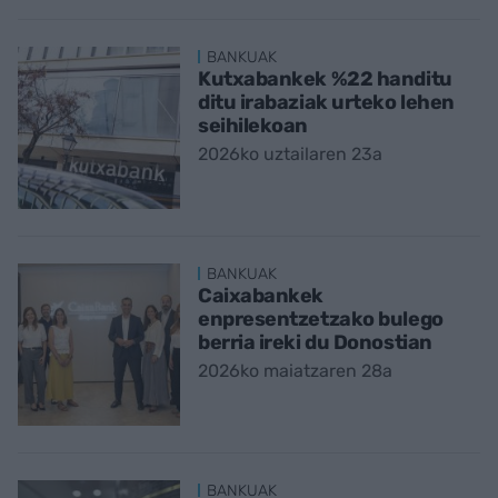
BANKUAK
Kutxabankek %22 handitu
ditu irabaziak urteko lehen
seihilekoan
2026ko uztailaren 23a
BANKUAK
Caixabankek
enpresentzetzako bulego
berria ireki du Donostian
2026ko maiatzaren 28a
BANKUAK