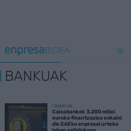
BANKUAK
BANKUAK
Caixabankek 3.200 milioi
euroko finantzazioa eskaini
die EAEko enpresei urteko
lehen seihilekoan