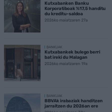
Kutxabanken Banku
Korporatiboak %17,5 handitu
du kreditu-saldoa
2026ko maiatzaren 27a
BANKUAK
Kutxabankek bulego berri
bat ireki du Malagan
2026ko maiatzaren 19a
BANKUAK
BBVAk irabaziak handitzen
jarraitzen du 2026an ere