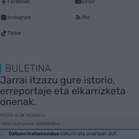
Facebook
Email
Instagram
Rss
Tiktok
BULETINA
Jarrai itzazu gure istorio,
erreportaje eta elkarrizketa
onenak.
POSTA-ELEKTRONIKOA
Datuen tratamendua
irakurri eta onartzen dut.