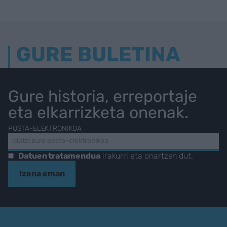
GURE BULETINA
Gure historia, erreportaje
eta elkarrizketa onenak.
POSTA-ELEKTRONIKOA
Datuen tratamendua
irakurri eta onartzen dut.
Izena eman