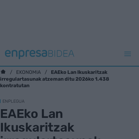
EAEko Lan Ikuskaritzak
EKONOMIA
irregulartasunak atzeman ditu 2026ko 1.438
kontratutan
ENPLEGUA
EAEko Lan
Ikuskaritzak