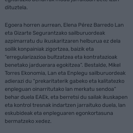
dituztela.
Egoera horren aurrean, Elena Pérez Barredo Lan
eta Gizarte Segurantzako sailburuordeak
azpimarratu du ikuskaritzaren helburua ez dela
soilik konpainiak zigortzea, baizik eta
“erregularizazioa bultzatzea eta kontratazioak
benetako jarduerara egokitzea”. Bestalde, Mikel
Torres Ekonomia, Lan eta Enplegu sailburuordeak
adierazi du “prekaritaterik gabeko eta kalitatezko
enpleguan oinarritutako lan merkatu sendoa”
behar duela EAEk, eta berretsi du sailak ikuskapen
eta kontrol tresnak indartzen jarraituko duela, lan
eskubideak eta enpleguaren egonkortasuna
bermatzeko xedez.