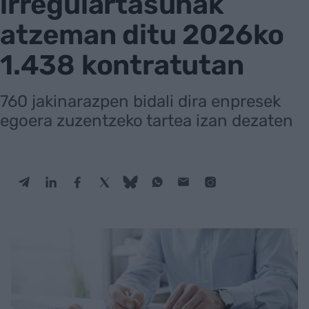
irregulartasunak
atzeman ditu 2026ko
1.438 kontratutan
760 jakinarazpen bidali dira enpresek
egoera zuzentzeko tartea izan dezaten