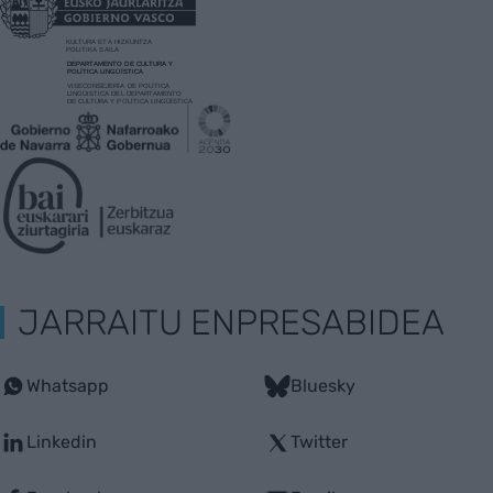
JARRAITU ENPRESABIDEA
Whatsapp
Bluesky
Linkedin
Twitter