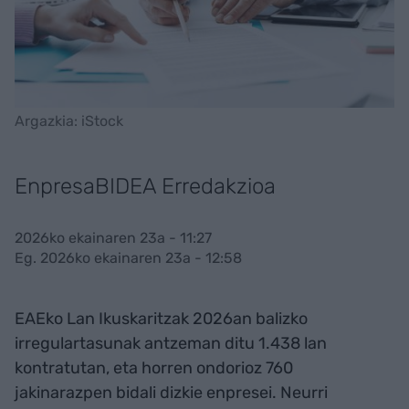
Argazkia: iStock
EnpresaBIDEA Erredakzioa
2026ko ekainaren 23a - 11:27
Eg. 2026ko ekainaren 23a - 12:58
EAEko Lan Ikuskaritzak 2026an balizko
irregulartasunak antzeman ditu 1.438 lan
kontratutan, eta horren ondorioz 760
jakinarazpen bidali dizkie enpresei. Neurri