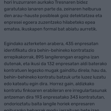
hori Iruzurraren aurkako Tresnaren bidez
garatutako lanaren parte da, zeinaren helburua
den arau-hauste posibleak goiz detektatzea eta
enpresei egoera zuzentzeko hilabeteko epea
ematea, ikuskapen formal bat abiatu aurretik.
Egindako azterketen arabera, 435 enpresatan
identifikatu dira behin-behineko kontratazio
errepikakorrak, 895 langilerengan eragina izan
dutenak, eta ikusi da 132 enpresatan aldi baterako
kontratuen legezko mugak gainditu direla; hau da,
behin-behineko kontratu batzuk urte luzez luzatu
edo kateatu egin dira. Horrez gain, aldizkako
kontratu finkoaren erabileran ere irregulartasunak
antzeman dira 193 enpresatako 343 kontratutan,
ondorioztatu baita langile horiek enpresaren
egiturazko beharrak modu jarraituan bete izan