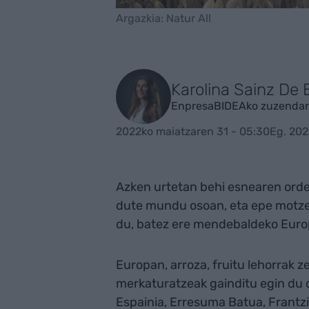
Argazkia: Natur All
Karolina Sainz De 
EnpresaBIDEAko zuzendar
2022ko maiatzaren 31 - 05:30
Eg. 202
Azken urtetan behi esnearen ordez
dute mundu osoan, eta epe motze
du, batez ere mendebaldeko Euro
Europan, arroza, fruitu lehorrak ze
merkaturatzeak gainditu egin du 
Espainia, Erresuma Batua, Frantzia