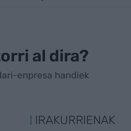
rri al dira?
dari-enpresa handiek
IRAKURRIENAK