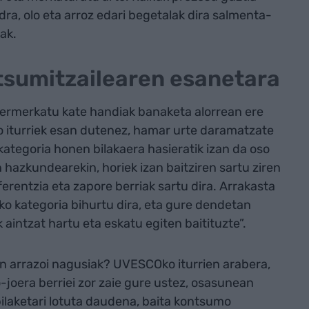
ra, olo eta arroz edari begetalak dira salmenta-
ak.
tsumitzailearen esanetara
ermerkatu kate handiak banaketa alorrean ere
 iturriek esan dutenez, hamar urte daramatzate
ategoria honen bilakaera hasieratik izan da oso
n hazkundearekin, horiek izan baitziren sartu ziren
ferentzia eta zapore berriak sartu dira. Arrakasta
zko kategoria bihurtu dira, eta gure dendetan
 aintzat hartu eta eskatu egiten baitituzte”.
n arrazoi nagusiak? UVESCOko iturrien arabera,
-joera berriei zor zaie gure ustez, osasunean
bilaketari lotuta daudena, baita kontsumo