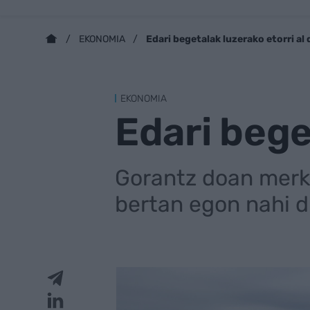
Edari begetalak luzerako etorri al 
EKONOMIA
EKONOMIA
Edari bege
Gorantz doan merka
bertan egon nahi 