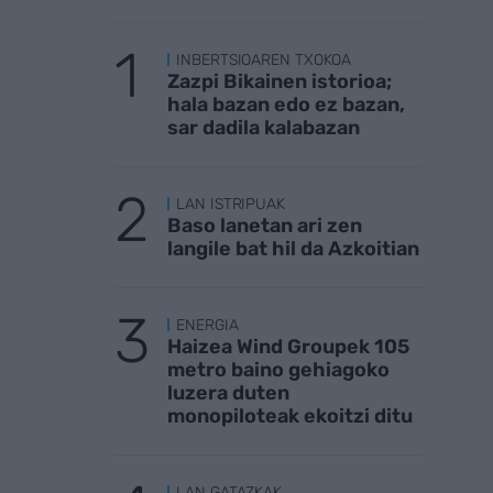
INBERTSIOAREN TXOKOA
Zazpi Bikainen istorioa;
hala bazan edo ez bazan,
sar dadila kalabazan
LAN ISTRIPUAK
Baso lanetan ari zen
langile bat hil da Azkoitian
ENERGIA
Haizea Wind Groupek 105
metro baino gehiagoko
luzera duten
monopiloteak ekoitzi ditu
LAN GATAZKAK