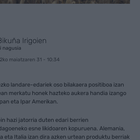
Bikuña Irigoien
i nagusia
2ko maiatzaren 31 - 10:34
ko landare-edariek oso bilakaera positiboa izan
an merkatu honek hazteko aukera handia izango
pan eta Ipar Amerikan.
in hazi jatorria duten edari berrien
dagoeneko esne likidoaren kopuruena. Alemania,
 eta Italia izan dira azken urtean produktu berriak