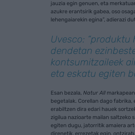
jauzia egin genuen, eta merkatua
azukre erantsirik gabea, oso osaga
lehengaiarekin egina”, adierazi du
Uvesco: “produktu 
dendetan ezinbeste
kontsumitzaileek ai
eta eskatu egiten ba
Esan bezala,
N
atur All
markapean e
begetalak. Corellan dago fabrika,
erabiltzen dira edari hauek sortzek
zigilua nazioarte mailan saltzeko s
egiten dugu, jatorritik amaiera ar
direnetik, errezetak egin, ontzira