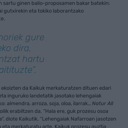
n sartu ginen balio-proposamen bakar batekin:
i gutxirekin eta tokiko laborantzako
te.
horiek gure
ko dira,
ntzat hartu
itituzte”.
koizten da Kaikuk merkaturatzen dituen edari
 eta inguruko landetatik jasotako lehengaiak
o: almendra, arroza, soja, oloa, ilarrak…
Natur All
oilik erabiltzen da. “Hala ere, guk prozesu osoa
te”, diote Kaikutik. “Lehengaiak Nafarroan jasotzen
tu eta merkaturatu arte. Kaikuk prozesu guztia