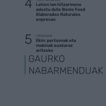
Lehen lan hitzarmena
adostu dute Benis Food
Elaborados Naturales
enpresan
BIKAINAK
Ekin: pertsonak eta
makinak euskaraz
aritzeko
GAURKO
NABARMENDUAK