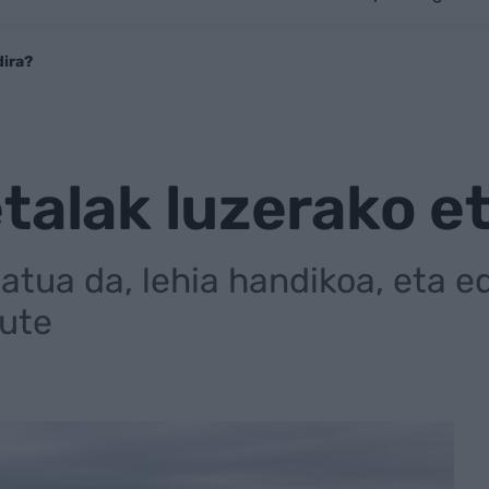
dira?
talak luzerako eto
tua da, lehia handikoa, eta e
dute