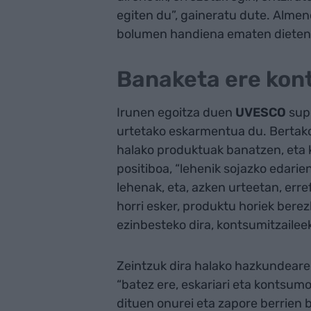
egiten du”, gaineratu dute. Almend
bolumen handiena ematen dieten
Banaketa ere kon
Irunen egoitza duen
UVESCO
sup
urtetako eskarmentua du. Bertako
halako produktuak banatzen, eta k
positiboa, “lehenik sojazko edarie
lehenak, eta, azken urteetan, erre
horri esker, produktu horiek bere
ezinbesteko dira, kontsumitzaileek
Zeintzuk dira halako hazkundeare
“batez ere, eskariari eta kontsumo
dituen onurei eta zapore berrien 