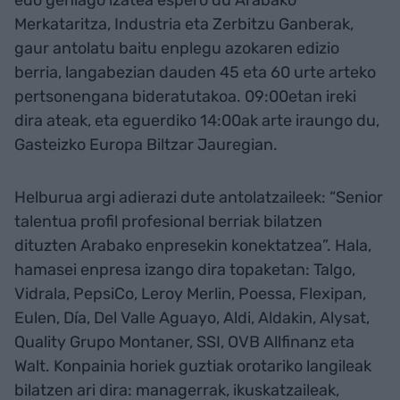
edo gehiago izatea espero du Arabako
Merkataritza, Industria eta Zerbitzu Ganberak,
gaur antolatu baitu enplegu azokaren edizio
berria, langabezian dauden 45 eta 60 urte arteko
pertsonengana bideratutakoa. 09:00etan ireki
dira ateak, eta eguerdiko 14:00ak arte iraungo du,
Gasteizko Europa Biltzar Jauregian.
Helburua argi adierazi dute antolatzaileek: “Senior
talentua profil profesional berriak bilatzen
dituzten Arabako enpresekin konektatzea”. Hala,
hamasei enpresa izango dira topaketan: Talgo,
Vidrala, PepsiCo, Leroy Merlin, Poessa, Flexipan,
Eulen, Día, Del Valle Aguayo, Aldi, Aldakin, Alysat,
Quality Grupo Montaner, SSI, OVB Allfinanz eta
Walt. Konpainia horiek guztiak orotariko langileak
bilatzen ari dira: managerrak, ikuskatzaileak,