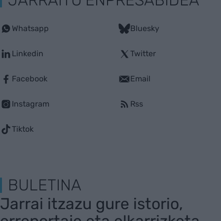
JARRAITU ENPRESABIDEA
Whatsapp
Bluesky
Linkedin
Twitter
Facebook
Email
Instagram
Rss
Tiktok
BULETINA
Jarrai itzazu gure istorio,