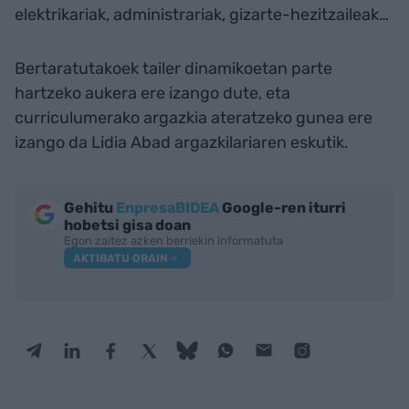
elektrikariak, administrariak, gizarte-hezitzaileak…
Bertaratutakoek tailer dinamikoetan parte
hartzeko aukera ere izango dute, eta
curriculumerako argazkia ateratzeko gunea ere
izango da Lidia Abad argazkilariaren eskutik.
Gehitu
EnpresaBIDEA
Google-ren iturri
hobetsi gisa doan
Egon zaitez azken berriekin informatuta
AKTIBATU ORAIN