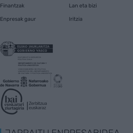
Finantzak
Lan eta bizi
Enpresak gaur
Iritzia