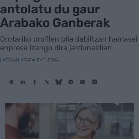
antolatu du gaur
Arabako Ganberak
Orotariko profilen bila dabiltzan hamasei
enpresa izango dira jardunaldian
AZOKAK
ARABA
ENPLEGUA