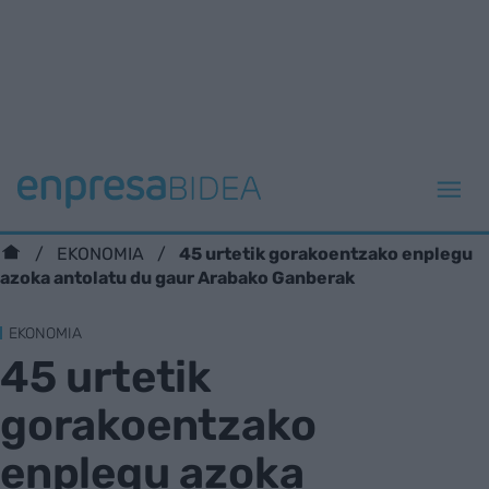
45 urtetik gorakoentzako enplegu
EKONOMIA
azoka antolatu du gaur Arabako Ganberak
EKONOMIA
45 urtetik
gorakoentzako
enplegu azoka