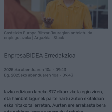
Gasteizko Europa Biltzar Jauregian antolatu da
enplegu azoka | Argazkia: iStock
EnpresaBIDEA Erredakzioa
2025eko abenduaren 10a - 09:43
Eg. 2025eko abenduaren 10a - 09:43
Iazko edizioan laneko 377 elkarrizketa egin ziren,
eta hainbat lagunek parte hartu zuten ekitaldian
eskainitako tailerretan. Aurten ere arrakasta bera