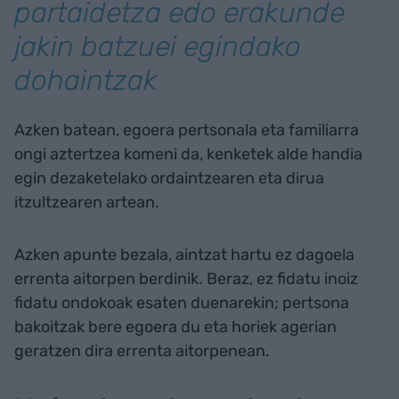
partaidetza edo erakunde
jakin batzuei egindako
dohaintzak
Azken batean, egoera pertsonala eta familiarra
ongi aztertzea komeni da, kenketek alde handia
egin dezaketelako ordaintzearen eta dirua
itzultzearen artean.
Azken apunte bezala, aintzat hartu ez dagoela
errenta aitorpen berdinik. Beraz, ez fidatu inoiz
fidatu ondokoak esaten duenarekin; pertsona
bakoitzak bere egoera du eta horiek agerian
geratzen dira errenta aitorpenean.