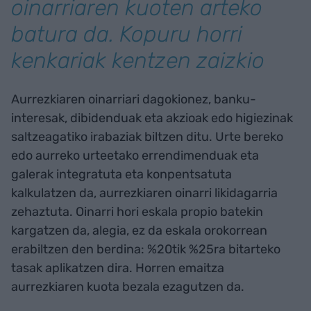
oinarriaren kuoten arteko
batura da. Kopuru horri
kenkariak kentzen zaizkio
Aurrezkiaren oinarriari dagokionez, banku-
interesak, dibidenduak eta akzioak edo higiezinak
saltzeagatiko irabaziak biltzen ditu. Urte bereko
edo aurreko urteetako errendimenduak eta
galerak integratuta eta konpentsatuta
kalkulatzen da, aurrezkiaren oinarri likidagarria
zehaztuta. Oinarri hori eskala propio batekin
kargatzen da, alegia, ez da eskala orokorrean
erabiltzen den berdina: %20tik %25ra bitarteko
tasak aplikatzen dira. Horren emaitza
aurrezkiaren kuota bezala ezagutzen da.