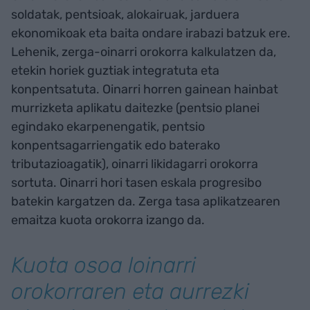
soldatak, pentsioak, alokairuak, jarduera
ekonomikoak eta baita ondare irabazi batzuk ere.
Lehenik, zerga-oinarri orokorra kalkulatzen da,
etekin horiek guztiak integratuta eta
konpentsatuta. Oinarri horren gainean hainbat
murrizketa aplikatu daitezke (pentsio planei
egindako ekarpenengatik, pentsio
konpentsagarriengatik edo baterako
tributazioagatik), oinarri likidagarri orokorra
sortuta. Oinarri hori tasen eskala progresibo
batekin kargatzen da. Zerga tasa aplikatzearen
emaitza kuota orokorra izango da.
Kuota osoa loinarri
orokorraren eta aurrezki