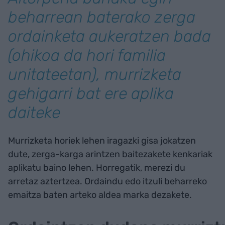
beharrean baterako zerga
ordainketa aukeratzen bada
(ohikoa da hori familia
unitateetan), murrizketa
gehigarri bat ere aplika
daiteke
Murrizketa horiek lehen iragazki gisa jokatzen
dute, zerga-karga arintzen baitezakete kenkariak
aplikatu baino lehen. Horregatik, merezi du
arretaz aztertzea. Ordaindu edo itzuli beharreko
emaitza baten arteko aldea marka dezakete.