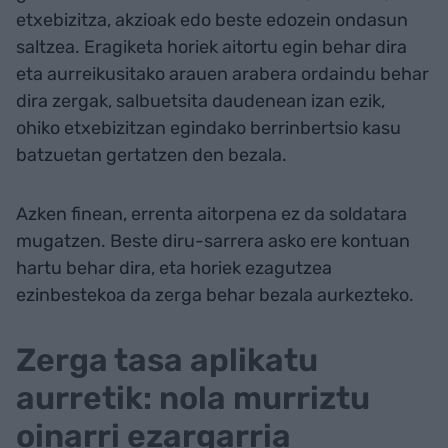
etxebizitza, akzioak edo beste edozein ondasun
saltzea. Eragiketa horiek aitortu egin behar dira
eta aurreikusitako arauen arabera ordaindu behar
dira zergak, salbuetsita daudenean izan ezik,
ohiko etxebizitzan egindako berrinbertsio kasu
batzuetan gertatzen den bezala.
Azken finean, errenta aitorpena ez da soldatara
mugatzen. Beste diru-sarrera asko ere kontuan
hartu behar dira, eta horiek ezagutzea
ezinbestekoa da zerga behar bezala aurkezteko.
Zerga tasa aplikatu
aurretik: nola murriztu
oinarri ezargarria