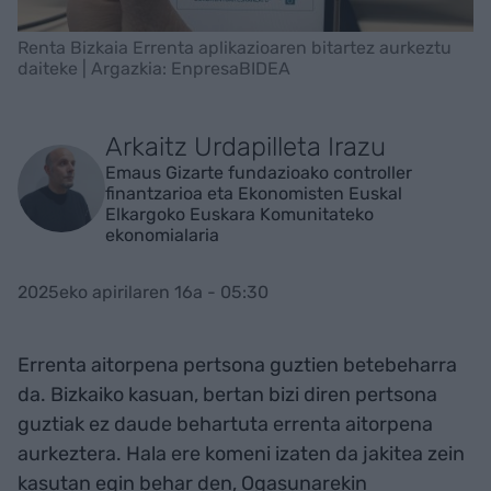
Renta Bizkaia Errenta aplikazioaren bitartez aurkeztu
daiteke | Argazkia: EnpresaBIDEA
Arkaitz Urdapilleta Irazu
Emaus Gizarte fundazioako controller
finantzarioa eta Ekonomisten Euskal
Elkargoko Euskara Komunitateko
ekonomialaria
2025eko apirilaren 16a - 05:30
Errenta aitorpena pertsona guztien betebeharra
da. Bizkaiko kasuan, bertan bizi diren pertsona
guztiak ez daude behartuta errenta aitorpena
aurkeztera. Hala ere komeni izaten da jakitea zein
kasutan egin behar den, Ogasunarekin