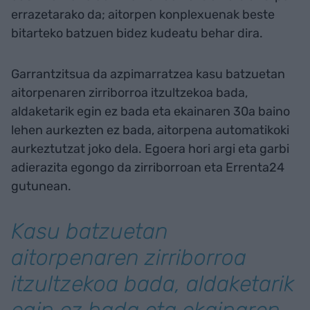
errazetarako da; aitorpen konplexuenak beste
bitarteko batzuen bidez kudeatu behar dira.
Garrantzitsua da azpimarratzea kasu batzuetan
aitorpenaren zirriborroa itzultzekoa bada,
aldaketarik egin ez bada eta ekainaren 30a baino
lehen aurkezten ez bada, aitorpena automatikoki
aurkeztutzat joko dela. Egoera hori argi eta garbi
adierazita egongo da zirriborroan eta Errenta24
gutunean. ​
Kasu batzuetan
aitorpenaren zirriborroa
itzultzekoa bada, aldaketarik