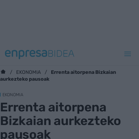
Errenta aitorpena Bizkaian
EKONOMIA
aurkezteko pausoak
EKONOMIA
Errenta aitorpena
Bizkaian aurkezteko
pausoak