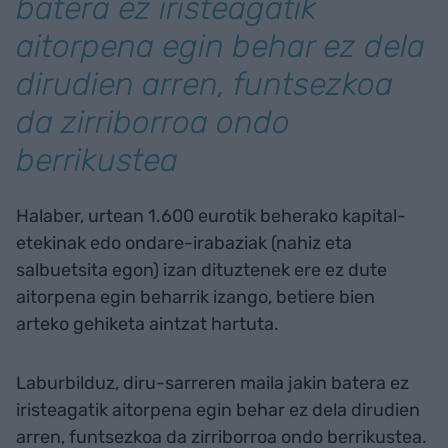
batera ez iristeagatik
aitorpena egin behar ez dela
dirudien arren, funtsezkoa
da zirriborroa ondo
berrikustea
Halaber, urtean 1.600 eurotik beherako kapital-
etekinak edo ondare-irabaziak (nahiz eta
salbuetsita egon) izan dituztenek ere ez dute
aitorpena egin beharrik izango, betiere bien
arteko gehiketa aintzat hartuta.
Laburbilduz, diru-sarreren maila jakin batera ez
iristeagatik aitorpena egin behar ez dela dirudien
arren, funtsezkoa da zirriborroa ondo berrikustea.