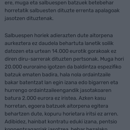
ere, muga eta salbuespen batzuek betebehar
horretatik salbuesten dituzte errenta apalagoak
jasotzen dituztenak.
Salbuespen horiek adierazten dute aitorpena
aurkeztera ez daudela behartuta lanetik soilik
datozen eta urtean 14.000 eurotik gorakoak ez
diren diru-sarrerak dituzten pertsonak. Muga hori
20.000 euroraino igotzen da baldintza espezifiko
batzuk ematen badira, hala nola ordaintzaile
bakar batentzat lan egin izana edo bigarren eta
hurrengo ordaintzaileengandik jasotakoaren
batura 2.000 eurora ez iristea. Azken kasu
horretan, egoera batzuek aitorpena egitera
behartzen dute, kopuru horietara iritsi ez arren.
Adibidez, hainbat kontratu eduki izana, pentsio
konpentsagarriak jasotzea, behar bezalako