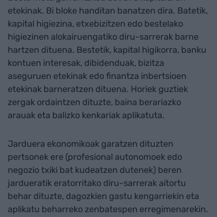
etekinak. Bi bloke handitan banatzen dira. Batetik,
kapital higiezina, etxebizitzen edo bestelako
higiezinen alokairuengatiko diru-sarrerak barne
hartzen dituena. Bestetik, kapital higikorra, banku
kontuen interesak, dibidenduak, bizitza
aseguruen etekinak edo finantza inbertsioen
etekinak barneratzen dituena. Horiek guztiek
zergak ordaintzen dituzte, baina berariazko
arauak eta balizko kenkariak aplikatuta.
Jarduera ekonomikoak garatzen dituzten
pertsonek ere (profesional autonomoek edo
negozio txiki bat kudeatzen dutenek) beren
jardueratik eratorritako diru-sarrerak aitortu
behar dituzte, dagozkien gastu kengarriekin eta
aplikatu beharreko zenbatespen erregimenarekin.