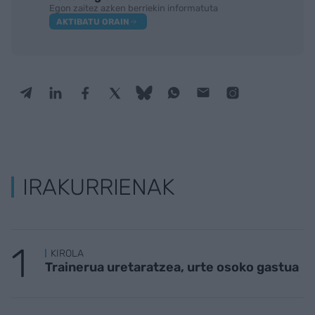
Egon zaitez azken berriekin informatuta
AKTIBATU ORAIN
IRAKURRIENAK
KIROLA
Trainerua uretaratzea, urte osoko gastua