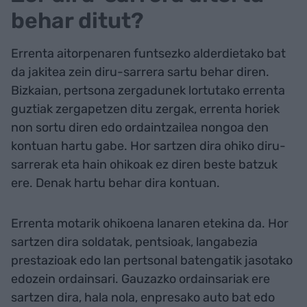
behar ditut?
Errenta aitorpenaren funtsezko alderdietako bat
da jakitea zein diru-sarrera sartu behar diren.
Bizkaian, pertsona zergadunek lortutako errenta
guztiak zergapetzen ditu zergak, errenta horiek
non sortu diren edo ordaintzailea nongoa den
kontuan hartu gabe. Hor sartzen dira ohiko diru-
sarrerak eta hain ohikoak ez diren beste batzuk
ere. Denak hartu behar dira kontuan.
Errenta motarik ohikoena lanaren etekina da. Hor
sartzen dira soldatak, pentsioak, langabezia
prestazioak edo lan pertsonal batengatik jasotako
edozein ordainsari. Gauzazko ordainsariak ere
sartzen dira, hala nola, enpresako auto bat edo