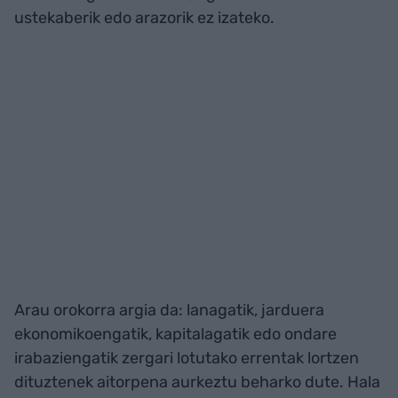
ustekaberik edo arazorik ez izateko.
Arau orokorra argia da: lanagatik, jarduera
ekonomikoengatik, kapitalagatik edo ondare
irabaziengatik zergari lotutako errentak lortzen
dituztenek aitorpena aurkeztu beharko dute. Hala