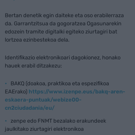
Bertan denetik egin daiteke eta oso erabilerraza
da. Garrantzitsua da gogoratzea Ogasunarekin
edozein tramite digitalki egiteko ziurtagiri bat
lortzea ezinbestekoa dela.
Identifikazio elektronikoari dagokionez, honako
hauek erabil ditzakezu:
BAKQ (doakoa, praktikoa eta espezifikoa
EAErako)
https://www.izenpe.eus/bakq-aren-
eskaera-puntuak/webize00-
cn2ciudadania/eu/
zenpe edo FNMT bezalako erakundeek
jaulkitako ziurtagiri elektronikoa