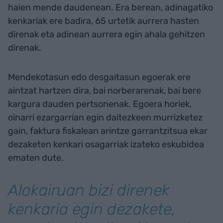
haien mende daudenean. Era berean, adinagatiko
kenkariak ere badira, 65 urtetik aurrera hasten
direnak eta adinean aurrera egin ahala gehitzen
direnak.
Mendekotasun edo desgaitasun egoerak ere
aintzat hartzen dira, bai norberarenak, bai bere
kargura dauden pertsonenak. Egoera horiek,
oinarri ezargarrian egin daitezkeen murrizketez
gain, faktura fiskalean arintze garrantzitsua ekar
dezaketen kenkari osagarriak izateko eskubidea
ematen dute.
Alokairuan bizi direnek
kenkaria egin dezakete,