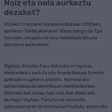
Noiz eta nola aurkeztu
dezaket?
2024ko Errentaren kanpaina Bizkaian 2025eko
apirilaren 10etik ekainaren 30era izango da. Epe
horretan, zergadunek hiru modalitate dituzte
aitorpena aurkezteko:
Digitala: Bizkaiko Foru Aldundiaren egoitza
elektronikora sartuta edo Rrenta Bizkaia Errenta
aplikazio mugikorra erabilita. Horretarako,
beharrezkoa da identifikazio elektronikorako
bitarteko bat izatea, hala nola Bak, BakQ edo
ziurtagiri digitala. Plataforma horietatik,
adierazpenaren zirriborroa kontsultatu, aldatu eta