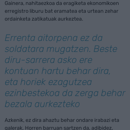
Gainera, nahitaezkoa da eragiketa ekonomikoen
erregistro liburu bat eramatea eta urtean zehar
ordainketa zatikatuak aurkeztea.
Errenta aitorpena ez da
soldatara mugatzen. Beste
diru-sarrera asko ere
kontuan hartu behar dira,
eta horiek ezagutzea
ezinbestekoa da zerga behar
bezala aurkezteko
Azkenik, ez dira ahaztu behar ondare irabazi eta
galerak. Horren barruan sartzen da, adibidez,