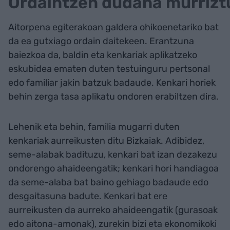
Ordaintzen dudana murrizt
Aitorpena egiterakoan galdera ohikoenetariko bat
da ea gutxiago ordain daitekeen. Erantzuna
baiezkoa da, baldin eta kenkariak aplikatzeko
eskubidea ematen duten testuinguru pertsonal
edo familiar jakin batzuk badaude. Kenkari horiek
behin zerga tasa aplikatu ondoren erabiltzen dira.
Lehenik eta behin, familia mugarri duten
kenkariak aurreikusten ditu Bizkaiak. Adibidez,
seme-alabak badituzu, kenkari bat izan dezakezu
ondorengo ahaideengatik; kenkari hori handiagoa
da seme-alaba bat baino gehiago badaude edo
desgaitasuna badute. Kenkari bat ere
aurreikusten da aurreko ahaideengatik (gurasoak
edo aitona-amonak), zurekin bizi eta ekonomikoki