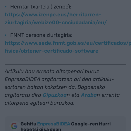
Herritar txartela (izenpe):
https://www.izenpe.eus/herritarren-
ziurtagiria/webize00-cnciudadania/eu/
FNMT persona ziurtagiria:
https://www.sede.fnmt.gob.es/eu/certificados/
fisica/obtener-certificado-software
Artikulu hau errenta aitorpenari buruz
EnpresaBIDEA argitaratzen ari den artikulu-
sortaren baitan kokatzen da. Dagoeneko
argitaratu dira
Gipuzkoa
n eta
Araba
n errenta
aitorpena egiteari buruzkoa.
Gehitu
EnpresaBIDEA
Google-ren iturri
hobetsi gisa doan