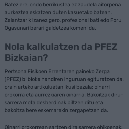
Batez ere, ondo berrikustea ez zaudela aitorpena
aurkeztea eskatzen duten kasuetako batean.
Zalantzarik izanez gero, profesional bati edo Foru
Ogasunari berari galdetzea komeni da.
Nola kalkulatzen da PFEZ
Bizkaian?
Pertsona Fisikoen Errentaren gaineko Zerga
(PFEZ) bi bloke handiren inguruan egituratzen da,
orain arteko artikuluetan ikusi bezala: oinarri
orokorra eta aurrezkiaren oinarria. Bakoitzak diru-
sarrera mota desberdinak biltzen ditu eta
bakoitza bere eskemarekin zergapetzen da.
Oinarri orokorrean sartzen dira sarrera ohikoenak: