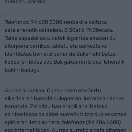
aurkeztu daiteke.
Telefonoz: 94 608 3000 zenbakira deituta,
astelehenetik ostiralera, 8:30etik 19:00etara.
Talde espezializatu batek laguntza ematen du
aitorpena berrikusi, aldatu eta aurkezteko.
Identitatea berretsi behar da Baken aktibatze-
kodearen bidez edo Bak gakoaren bidez, lehendik
baldin badago.
Aurrez aurrekoa: Ogasunaren eta Gertu
elkartearen hamabi bulegoetan, lurraldean zehar
banatuta. Zerbitzu hau erabili ahal izateko,
ezinbestekoa da aldez aurretik hitzordua eskatzea
apirilaren 1etik aurrera, telefonoz (94 406 6600)
edo internet bidez. Aurrez aurreko arreta aitorpen