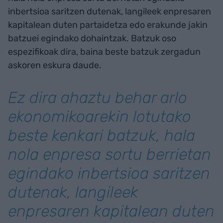
inbertsioa saritzen dutenak, langileek enpresaren
kapitalean duten partaidetza edo erakunde jakin
batzuei egindako dohaintzak. Batzuk oso
espezifikoak dira, baina beste batzuk zergadun
askoren eskura daude.
Ez dira ahaztu behar arlo
ekonomikoarekin lotutako
beste kenkari batzuk, hala
nola enpresa sortu berrietan
egindako inbertsioa saritzen
dutenak, langileek
enpresaren kapitalean duten