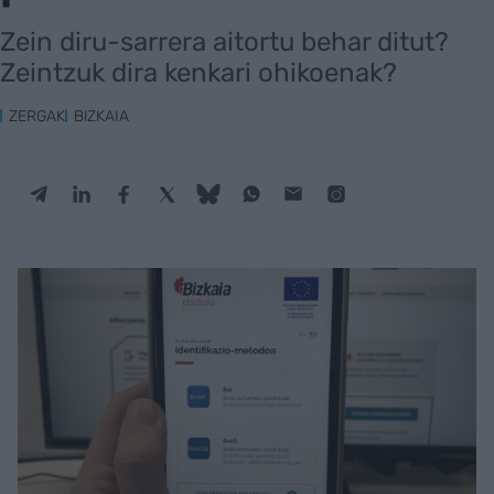
Zein diru-sarrera aitortu behar ditut?
Zeintzuk dira kenkari ohikoenak?
ZERGAK
BIZKAIA