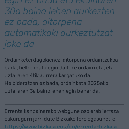
egin ez bada eta ekainaren
30a baino lehen aurkezten
ez bada, aitorpena
automatikoki aurkeztutzat
joko da
Ordainketei dagokienez, aitorpena ordaintzekoa
bada, helbideratu egin daiteke ordainketa, eta
uztailaren 4tik aurrera kargatuko da.
Helbideratzen ez bada, ordainketa 2025eko
uztailaren 3a baino lehen egin behar da.
Errenta kanpainarako webgune oso erabilerraza
eskuragarri jarri dute Bizkaiko foro ogasunetik:
https://www.bizkaia.eus/eu/errenta-bizkaia