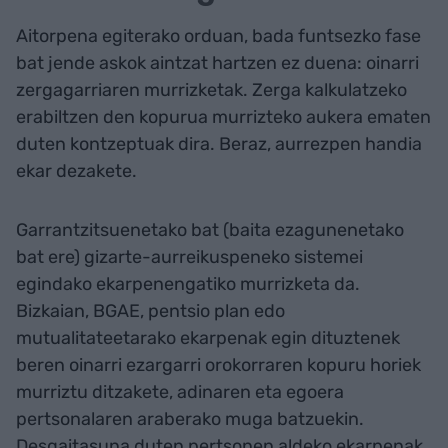
Aitorpena egiterako orduan, bada funtsezko fase
bat jende askok aintzat hartzen ez duena: oinarri
zergagarriaren murrizketak. Zerga kalkulatzeko
erabiltzen den kopurua murrizteko aukera ematen
duten kontzeptuak dira. Beraz, aurrezpen handia
ekar dezakete.
Garrantzitsuenetako bat (baita ezagunenetako
bat ere) gizarte-aurreikuspeneko sistemei
egindako ekarpenengatiko murrizketa da.
Bizkaian, BGAE, pentsio plan edo
mutualitateetarako ekarpenak egin dituztenek
beren oinarri ezargarri orokorraren kopuru horiek
murriztu ditzakete, adinaren eta egoera
pertsonalaren araberako muga batzuekin.
Desgaitasuna duten pertsonen aldeko ekarpenak