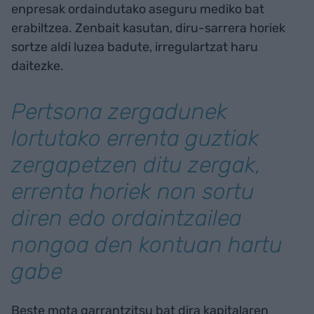
enpresak ordaindutako aseguru mediko bat
erabiltzea. Zenbait kasutan, diru-sarrera horiek
sortze aldi luzea badute, irregulartzat haru
daitezke.
Pertsona zergadunek
lortutako errenta guztiak
zergapetzen ditu zergak,
errenta horiek non sortu
diren edo ordaintzailea
nongoa den kontuan hartu
gabe
Beste mota garrantzitsu bat dira kapitalaren