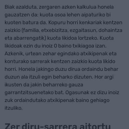
Biak azalduta, zergaren azken kalkulua honela
gauzatzen da: kuota osoa lehen aipaturiko bi
kuoten batura da. Kopuru horri kenkariak kentzen
zaizkio (familia, etxebizitza, ezgaitasun, dohaintza
eta abarrengatik) kuota likidoa lortzeko. Kuota
likidoak ezin du inoiz 0 baino txikiagoa izan.
Azkenik, urtean zehar egindako atxikipenak eta
konturako sarrerak kentzen zaizkio kuota likido
horri. Honela jakingo duzu dirua ordaindu behar
duzun ala itzuli egin beharko dizuten. Hor argi
ikusten da jakin beharreko gauza
garrantzitsuenetako bat. Ogasunak ez dizu inoiz
zuk ordaindutako atxikipenak baino gehiago
itzuliko.
Zer diru-sarrera aitortu