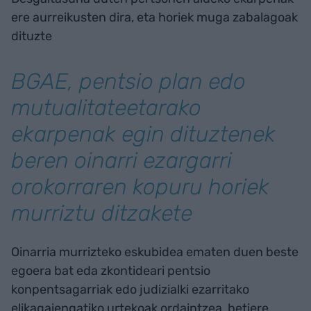
ere aurreikusten dira, eta horiek muga zabalagoak
dituzte
BGAE, pentsio plan edo
mutualitateetarako
ekarpenak egin dituztenek
beren oinarri ezargarri
orokorraren kopuru horiek
murriztu ditzakete
Oinarria murrizteko eskubidea ematen duen beste
egoera bat eda zkontideari pentsio
konpentsagarriak edo judizialki ezarritako
elikagaiengatiko urtekoak ordaintzea, betiere