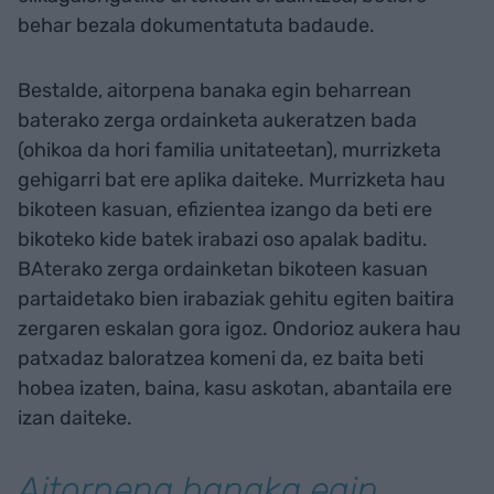
behar bezala dokumentatuta badaude.
Bestalde, aitorpena banaka egin beharrean
baterako zerga ordainketa aukeratzen bada
(ohikoa da hori familia unitateetan), murrizketa
gehigarri bat ere aplika daiteke. Murrizketa hau
bikoteen kasuan, efizientea izango da beti ere
bikoteko kide batek irabazi oso apalak baditu.
BAterako zerga ordainketan bikoteen kasuan
partaidetako bien irabaziak gehitu egiten baitira
zergaren eskalan gora igoz. Ondorioz aukera hau
patxadaz baloratzea komeni da, ez baita beti
hobea izaten, baina, kasu askotan, abantaila ere
izan daiteke.
Aitorpena banaka egin