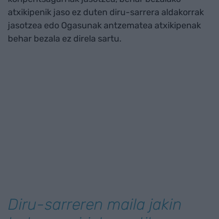
atxikipenik jaso ez duten diru-sarrera aldakorrak
jasotzea edo Ogasunak antzematea atxikipenak
behar bezala ez direla sartu.
Diru-sarreren maila jakin