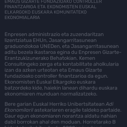
EMAUS GIZARTE FUNDAZIOAKO CONTROLLER
FINANTZARIOA ETA EKONOMISTEN EUSKAL
ELKARGOKO EUSKARA KOMUNITATEKO
EKONOMIALARIA
Enpresen administrazio eta zuzendaritzan
lizentziatua EHUn, Jasangarritasunean
graduondokoa UNEDen, eta Jasangarritasunean
aditu bezela ikastaroa egina du Enpresen Gizarte-
Erantzukizunerako Behatokian. Kemen
Consultingeko zerga eta kontabilitate aholkularia
izan da azken urteotan eta Emaus Gizarte
fundazioako controller finantzarioa da egun.
Ekonomisten Euskal Elkargoko euskara
batzordeko kide, haiekin lanean dihardu euskara
ekonomiaren munduan normalizatzeko.
Bere garian Euskal Herriko Unibertsitatean
Adi
Ekonomilari!
astekariaren eragile taldeko partaide.
Gaur egun ekonomiaren norantza aldatu nahian
dabil borrokan ahal den moduan. Horretarako B