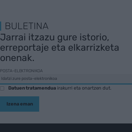
BULETINA
Jarrai itzazu gure istorio,
erreportaje eta elkarrizketa
onenak.
POSTA-ELEKTRONIKOA
Datuen tratamendua
irakurri eta onartzen dut.
Izena eman