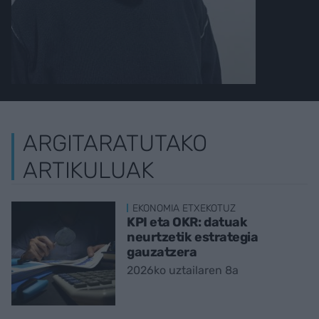
ARGITARATUTAKO
ARTIKULUAK
EKONOMIA ETXEKOTUZ
KPI eta OKR: datuak
neurtzetik estrategia
gauzatzera
2026ko uztailaren 8a