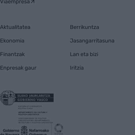
Viaempresa
Aktualitatea
Berrikuntza
Ekonomia
Jasangarritasuna
Finantzak
Lan eta bizi
Enpresak gaur
Iritzia