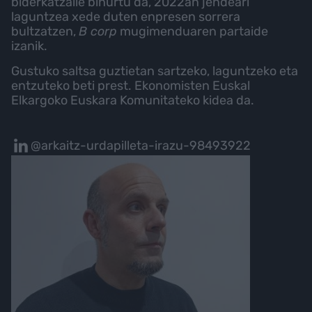
biderkatzaile bihurtu da, 2022an jendeari
laguntzea xede duten enpresen sorrera
bultzatzen,
B corp
mugimenduaren partaide
izanik.
Gustuko saltsa guztietan sartzeko, laguntzeko eta
entzuteko beti prest. Ekonomisten Euskal
Elkargoko Euskara Komunitateko kidea da.
@arkaitz-urdapilleta-irazu-98493922