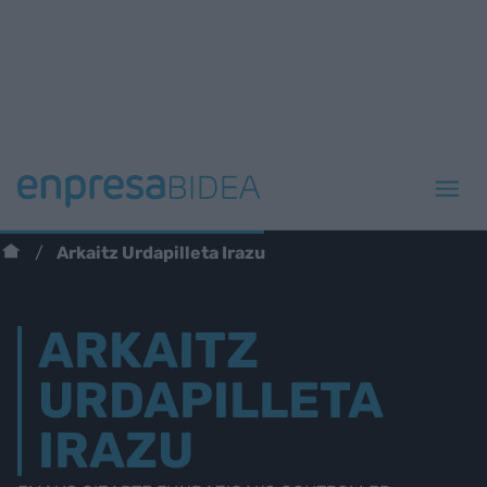
Arkaitz Urdapilleta Irazu
ARKAITZ
URDAPILLETA
IRAZU