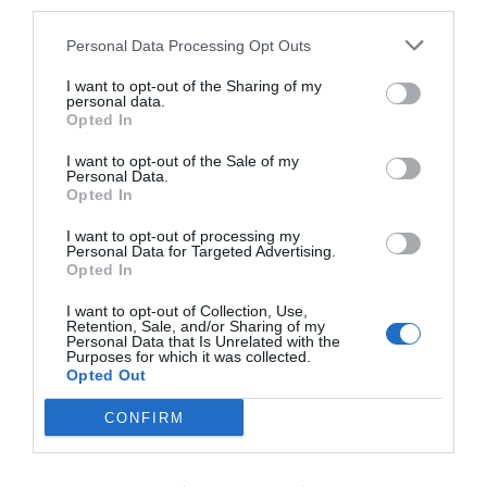
Nola kalkulatu pentsioa
third parties.
2026ko apirilaren 15a
Personal Data Processing Opt Outs
I want to opt-out of the Sharing of my
personal data.
Opted In
I want to opt-out of the Sale of my
Personal Data.
EKONOMIA ETXEKOTUZ
Opted In
Kobra efektua: pizgarri onak
nola bihur daitezkeen politika
I want to opt-out of processing my
Personal Data for Targeted Advertising.
txar
Opted In
2026ko apirilaren 13a
I want to opt-out of Collection, Use,
Retention, Sale, and/or Sharing of my
Personal Data that Is Unrelated with the
Purposes for which it was collected.
Opted Out
EKONOMIA ETXEKOTUZ
CONFIRM
Erosi ala alokatu: erabaki
ekonomikoa, ez sinesmen
kontua