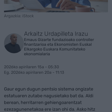
Argazkia: iStock
Arkaitz Urdapilleta Irazu
Emaus Gizarte fundazioako controller
finantzarioa eta Ekonomisten Euskal
Elkargoko Euskara Komunitateko
ekonomialaria
2026ko apirilaren 15a - 05:30
Eg. 2026ko apirilaren 20a - 11:13
Gaur egun dugun pentsio sistema ongizate
estatuaren zutabe nagusietako bat da. Aldi
berean, herritarren gehiengoarentzat
ezezagunenetakoa ere izan ohi da. Asko hitz