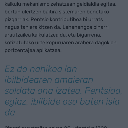
kalkulu mekanismo zehatzean geldialdia egitea,
bertan ulertzen baitira sistemaren benetako
pizgarriak. Pentsio kontributiboa bi urrats
nagusitan eraikitzen da. Lehenengoa oinarri
arautzailea kalkulatzea da, eta bigarrena,
kotizatutako urte kopuruaren arabera dagokion
portzentajea aplikatzea.
Ez da nahikoa lan
ibilbidearen amaieran
soldata ona izatea. Pentsioa,
egiaz, ibilbide oso baten isla
da