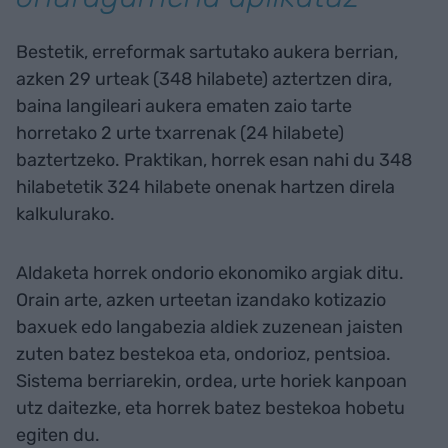
Bestetik, erreformak sartutako aukera berrian,
azken 29 urteak (348 hilabete) aztertzen dira,
baina langileari aukera ematen zaio tarte
horretako 2 urte txarrenak (24 hilabete)
baztertzeko. Praktikan, horrek esan nahi du 348
hilabetetik 324 hilabete onenak hartzen direla
kalkulurako.
Aldaketa horrek ondorio ekonomiko argiak ditu.
Orain arte, azken urteetan izandako kotizazio
baxuek edo langabezia aldiek zuzenean jaisten
zuten batez bestekoa eta, ondorioz, pentsioa.
Sistema berriarekin, ordea, urte horiek kanpoan
utz daitezke, eta horrek batez bestekoa hobetu
egiten du.