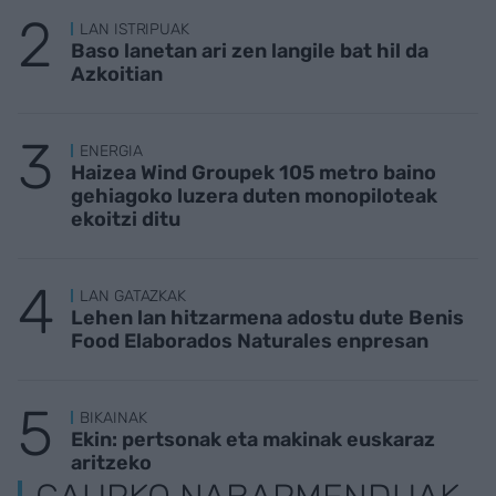
LAN ISTRIPUAK
Baso lanetan ari zen langile bat hil da
Azkoitian
ENERGIA
Haizea Wind Groupek 105 metro baino
gehiagoko luzera duten monopiloteak
ekoitzi ditu
LAN GATAZKAK
Lehen lan hitzarmena adostu dute Benis
Food Elaborados Naturales enpresan
BIKAINAK
Ekin: pertsonak eta makinak euskaraz
aritzeko