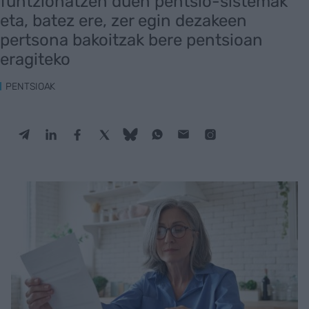
funtzionatzen duen pentsio-sistemak
eta, batez ere, zer egin dezakeen
pertsona bakoitzak bere pentsioan
eragiteko
PENTSIOAK