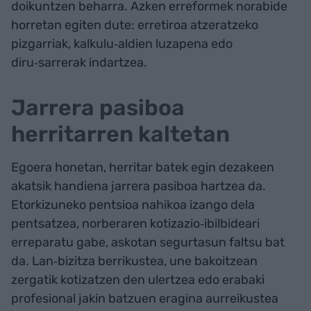
doikuntzen beharra. Azken erreformek norabide
horretan egiten dute: erretiroa atzeratzeko
pizgarriak, kalkulu‑aldien luzapena edo
diru‑sarrerak indartzea.
Jarrera pasiboa
herritarren kaltetan
Egoera honetan, herritar batek egin dezakeen
akatsik handiena jarrera pasiboa hartzea da.
Etorkizuneko pentsioa nahikoa izango dela
pentsatzea, norberaren kotizazio‑ibilbideari
erreparatu gabe, askotan segurtasun faltsu bat
da. Lan‑bizitza berrikustea, une bakoitzean
zergatik kotizatzen den ulertzea edo erabaki
profesional jakin batzuen eragina aurreikustea