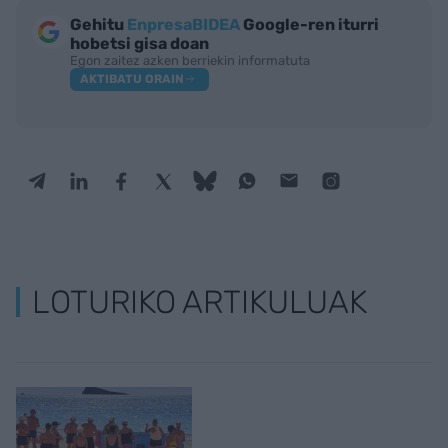
Gehitu
EnpresaBIDEA
Google-ren iturri
hobetsi gisa doan
Egon zaitez azken berriekin informatuta
AKTIBATU ORAIN
LOTURIKO ARTIKULUAK