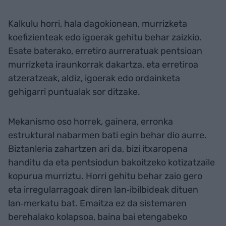
Kalkulu horri, hala dagokionean, murrizketa
koefizienteak edo igoerak gehitu behar zaizkio.
Esate baterako, erretiro aurreratuak pentsioan
murrizketa iraunkorrak dakartza, eta erretiroa
atzeratzeak, aldiz, igoerak edo ordainketa
gehigarri puntualak sor ditzake.
Mekanismo oso horrek, gainera, erronka
estruktural nabarmen bati egin behar dio aurre.
Biztanleria zahartzen ari da, bizi itxaropena
handitu da eta pentsiodun bakoitzeko kotizatzaile
kopurua murriztu. Horri gehitu behar zaio gero
eta irregularragoak diren lan‑ibilbideak dituen
lan‑merkatu bat. Emaitza ez da sistemaren
berehalako kolapsoa, baina bai etengabeko