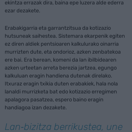
ekintza errazak dira, baina epe luzera alde ederra
ezar dezakete.
Erabakigarria eta garrantzitsua da kotizazio
hutsuneak saihestea. Sistemara ekarpenik egiten
ez diren aldiek pentsioaren kalkulurako oinarria
murrizten dute, eta ondorioz, azken zenbatekoa
ere bai. Era berean, komeni da lan ibilbidearen
azken urteetan arreta berezia jartzea, egungo
kalkuluan eragin handiena dutenak direlako.
Itxuraz eragin txikia duten erabakiek, hala nola
lanaldi murrizketa bat edo kotizazio erregimen
apalagora pasatzea, espero baino eragin
handiagoa izan dezakete.
Lan‑bizitza berrikustea, une