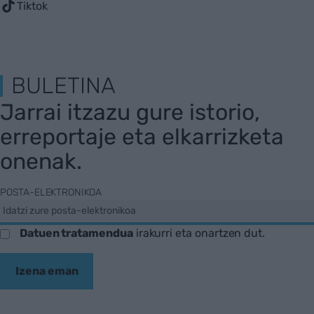
Tiktok
BULETINA
Jarrai itzazu gure istorio,
erreportaje eta elkarrizketa
onenak.
POSTA-ELEKTRONIKOA
Datuen tratamendua
irakurri eta onartzen dut.
Izena eman