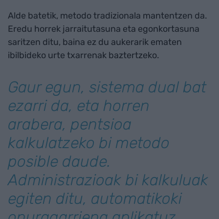
Alde batetik, metodo tradizionala mantentzen da.
Eredu horrek jarraitutasuna eta egonkortasuna
saritzen ditu, baina ez du aukerarik ematen
ibilbideko urte txarrenak baztertzeko.
Gaur egun, sistema dual bat
ezarri da, eta horren
arabera, pentsioa
kalkulatzeko bi metodo
posible daude.
Administrazioak bi kalkuluak
egiten ditu, automatikoki
onuragarriena aplikatuz