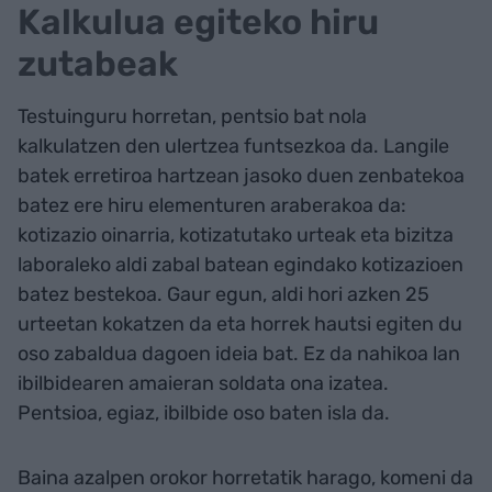
Kalkulua egiteko hiru
zutabeak
Testuinguru horretan, pentsio bat nola
kalkulatzen den ulertzea funtsezkoa da. Langile
batek erretiroa hartzean jasoko duen zenbatekoa
batez ere hiru elementuren araberakoa da:
kotizazio oinarria, kotizatutako urteak eta bizitza
laboraleko aldi zabal batean egindako kotizazioen
batez bestekoa. Gaur egun, aldi hori azken 25
urteetan kokatzen da eta horrek hautsi egiten du
oso zabaldua dagoen ideia bat. Ez da nahikoa lan
ibilbidearen amaieran soldata ona izatea.
Pentsioa, egiaz, ibilbide oso baten isla da.
Baina azalpen orokor horretatik harago, komeni da