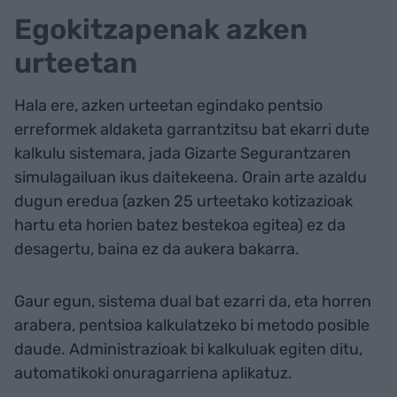
Egokitzapenak azken
urteetan
Hala ere, azken urteetan egindako pentsio
erreformek aldaketa garrantzitsu bat ekarri dute
kalkulu sistemara, jada Gizarte Segurantzaren
simulagailuan ikus daitekeena. Orain arte azaldu
dugun eredua (azken 25 urteetako kotizazioak
hartu eta horien batez bestekoa egitea) ez da
desagertu, baina ez da aukera bakarra.
Gaur egun, sistema dual bat ezarri da, eta horren
arabera, pentsioa kalkulatzeko bi metodo posible
daude. Administrazioak bi kalkuluak egiten ditu,
automatikoki onuragarriena aplikatuz.