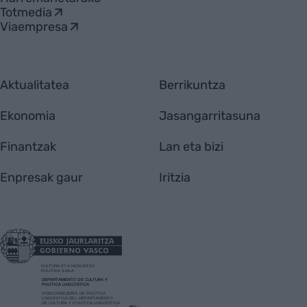
Totmedia
Viaempresa
Aktualitatea
Berrikuntza
Ekonomia
Jasangarritasuna
Finantzak
Lan eta bizi
Enpresak gaur
Iritzia