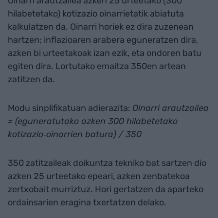
Oinarri arautzailea azken 25 urteetako (300
hilabetetako) kotizazio oinarrietatik abiatuta
kalkulatzen da. Oinarri horiek ez dira zuzenean
hartzen; inflazioaren arabera eguneratzen dira,
azken bi urteetakoak izan ezik, eta ondoren batu
egiten dira. Lortutako emaitza 350en artean
zatitzen da.
Modu sinplifikatuan adierazita:
Oinarri arautzailea
= (eguneratutako azken 300 hilabetetako
kotizazio‑oinarrien batura) / 350
350 zatitzaileak doikuntza tekniko bat sartzen dio
azken 25 urteetako epeari, azken zenbatekoa
zertxobait murriztuz. Hori gertatzen da aparteko
ordainsarien eragina txertatzen delako.