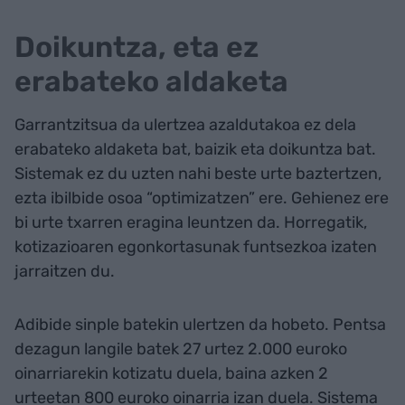
Doikuntza, eta ez
erabateko aldaketa
Garrantzitsua da ulertzea azaldutakoa ez dela
erabateko aldaketa bat, baizik eta doikuntza bat.
Sistemak ez du uzten nahi beste urte baztertzen,
ezta ibilbide osoa “optimizatzen” ere. Gehienez ere
bi urte txarren eragina leuntzen da. Horregatik,
kotizazioaren egonkortasunak funtsezkoa izaten
jarraitzen du.
Adibide sinple batekin ulertzen da hobeto. Pentsa
dezagun langile batek 27 urtez 2.000 euroko
oinarriarekin kotizatu duela, baina azken 2
urteetan 800 euroko oinarria izan duela. Sistema