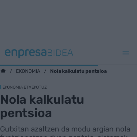
Nola kalkulatu pentsioa
EKONOMIA
EKONOMIA ETXEKOTUZ
Nola kalkulatu
pentsioa
Gutxitan azaltzen da modu argian nola