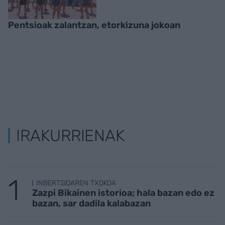
Pentsioak zalantzan, etorkizuna jokoan
IRAKURRIENAK
INBERTSIOAREN TXOKOA
Zazpi Bikainen istorioa; hala bazan edo ez
bazan, sar dadila kalabazan