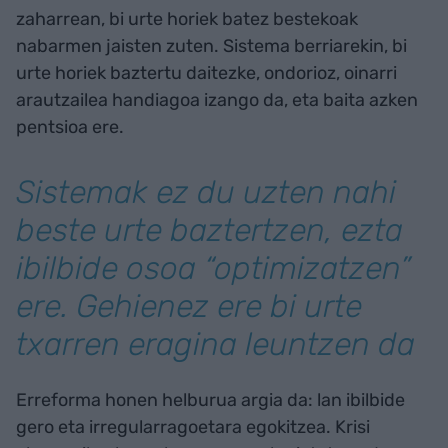
zaharrean, bi urte horiek batez bestekoak
nabarmen jaisten zuten. Sistema berriarekin, bi
urte horiek baztertu daitezke, ondorioz, oinarri
arautzailea handiagoa izango da, eta baita azken
pentsioa ere.
Sistemak ez du uzten nahi
beste urte baztertzen, ezta
ibilbide osoa “optimizatzen”
ere. Gehienez ere bi urte
txarren eragina leuntzen da
Erreforma honen helburua argia da: lan ibilbide
gero eta irregularragoetara egokitzea. Krisi