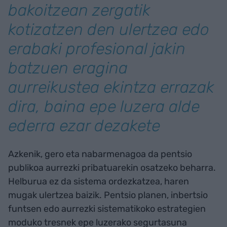
bakoitzean zergatik
kotizatzen den ulertzea edo
erabaki profesional jakin
batzuen eragina
aurreikustea ekintza errazak
dira, baina epe luzera alde
ederra ezar dezakete
Azkenik, gero eta nabarmenagoa da pentsio
publikoa aurrezki pribatuarekin osatzeko beharra.
Helburua ez da sistema ordezkatzea, haren
mugak ulertzea baizik. Pentsio planen, inbertsio
funtsen edo aurrezki sistematikoko estrategien
moduko tresnek epe luzerako segurtasuna