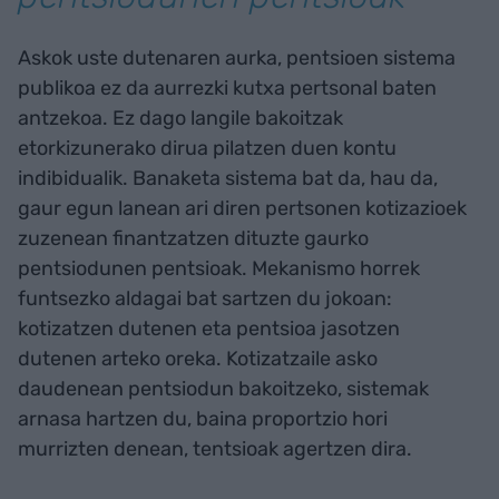
Askok uste dutenaren aurka, pentsioen sistema
publikoa ez da aurrezki kutxa pertsonal baten
antzekoa. Ez dago langile bakoitzak
etorkizunerako dirua pilatzen duen kontu
indibidualik. Banaketa sistema bat da, hau da,
gaur egun lanean ari diren pertsonen kotizazioek
zuzenean finantzatzen dituzte gaurko
pentsiodunen pentsioak. Mekanismo horrek
funtsezko aldagai bat sartzen du jokoan:
kotizatzen dutenen eta pentsioa jasotzen
dutenen arteko oreka. Kotizatzaile asko
daudenean pentsiodun bakoitzeko, sistemak
arnasa hartzen du, baina proportzio hori
murrizten denean, tentsioak agertzen dira.