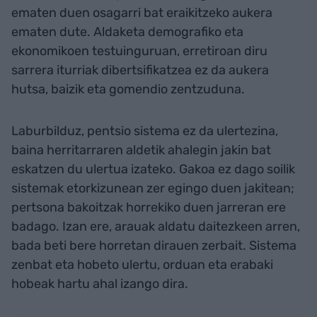
ematen duen osagarri bat eraikitzeko aukera
ematen dute. Aldaketa demografiko eta
ekonomikoen testuinguruan, erretiroan diru
sarrera iturriak dibertsifikatzea ez da aukera
hutsa, baizik eta gomendio zentzuduna.
Laburbilduz, pentsio sistema ez da ulertezina,
baina herritarraren aldetik ahalegin jakin bat
eskatzen du ulertua izateko. Gakoa ez dago soilik
sistemak etorkizunean zer egingo duen jakitean;
pertsona bakoitzak horrekiko duen jarreran ere
badago. Izan ere, arauak aldatu daitezkeen arren,
bada beti bere horretan dirauen zerbait. Sistema
zenbat eta hobeto ulertu, orduan eta erabaki
hobeak hartu ahal izango dira.