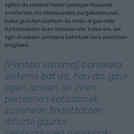
egiten da sistema honen jasangarritasunaz,
erreformez eta etorkizuneko ziurgabetasunez,
baina gutxitan azaltzen da modu argian nola
funtzionatzen duen benetan eta, batez ere, zer
egin dezakeen pertsona bakoitzak bere pentsioan
eragiteko.
[Pentsio sistema] banaketa
sistema bat da, hau da, gaur
egun lanean ari diren
pertsonen kotizazioek
zuzenean finantzatzen
dituzte gaurko
pentsiodunen pentsioak