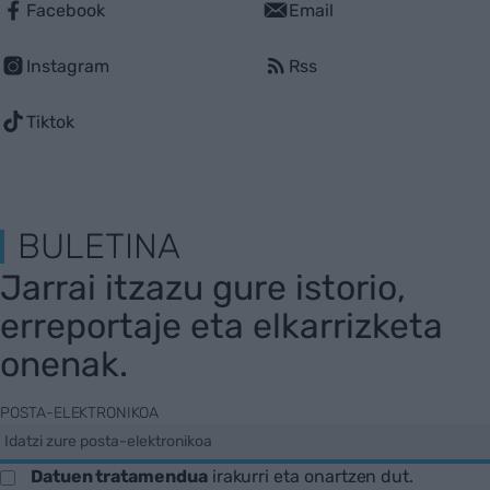
Facebook
Email
Instagram
Rss
Tiktok
BULETINA
Jarrai itzazu gure istorio,
erreportaje eta elkarrizketa
onenak.
POSTA-ELEKTRONIKOA
Datuen tratamendua
irakurri eta onartzen dut.