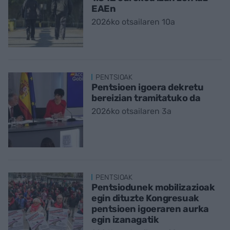
EAEn
2026ko otsailaren 10a
PENTSIOAK
Pentsioen igoera dekretu
bereizian tramitatuko da
2026ko otsailaren 3a
PENTSIOAK
Pentsiodunek mobilizazioak
egin dituzte Kongresuak
pentsioen igoeraren aurka
egin izanagatik