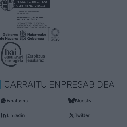
JARRAITU ENPRESABIDEA
Whatsapp
Bluesky
Linkedin
Twitter