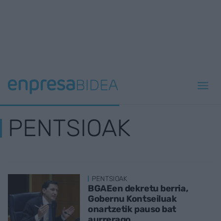
PENTSIOAK
PENTSIOAK
BGAEen dekretu berria,
Gobernu Kontseiluak
onartzetik pauso bat
aurrerago