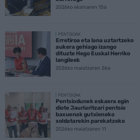
2026ko ekainaren 15a
PENTSIOAK
Erretiroa eta lana uztartzeko
aukera gehiago izango
dituzte Hego Euskal Herriko
langileek
2026ko maiatzaren 26a
PENTSIOAK
Pentsiodunek eskaera egin
diote Jaurlaritzari pentsio
baxuenak gutxieneko
soldatarekin parekatzeko
2026ko maiatzaren 11