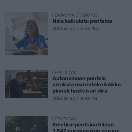
EKONOMIA ETXEKOTUZ
Nola kalkulatu pentsioa
2026ko apirilaren 15a
PENTSIOAK
Autonomoen pentsio
arrakala murrizteko EAEko
planak hazten ari dira
2026ko apirilaren 9a
PENTSIOAK
Erretiro-pentsioa hilean
1.842 eurokoa izan zen iaz