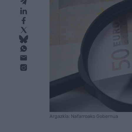
Argazkia: Nafarroako Gobernua