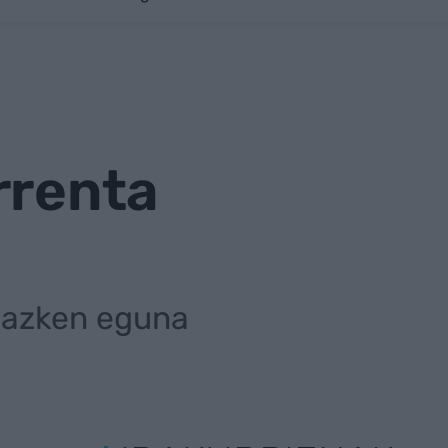
rrenta
 azken eguna