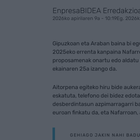
EnpresaBIDEA Erredakzio
2026ko apirilaren 9a - 10:19
Eg. 2026ko
Gipuzkoan eta Araban baina bi e
2025eko errenta kanpaina Nafarro
proposamenak onartu edo aldatu d
ekainaren 25a izango da.
Aitorpena egiteko hiru bide aukera
eskatuta, telefono dei bidez edota
desberdintasun azpimarragarri b
euroan finkatu da, eta Nafarroan, 
GEHIAGO JAKIN NAHI BAD