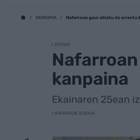
Nafarroan gaur abiatu da errenta 
EKONOMIA
ZERGAK
Nafarroan 
kanpaina
Ekainaren 25ean i
NAFARROA
BIZKAIA