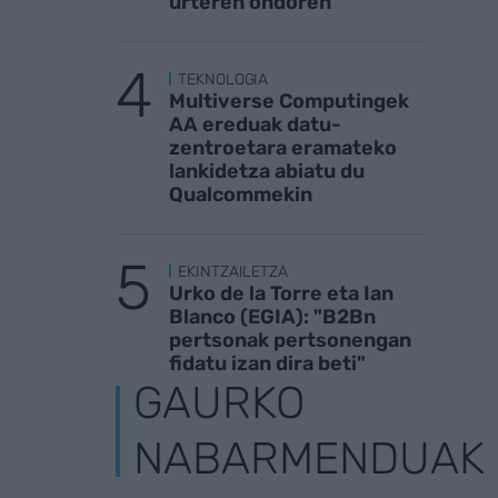
urteren ondoren
TEKNOLOGIA
Multiverse Computingek
AA ereduak datu-
zentroetara eramateko
lankidetza abiatu du
Qualcommekin
EKINTZAILETZA
Urko de la Torre eta Ian
Blanco (EGIA): "B2Bn
pertsonak pertsonengan
fidatu izan dira beti"
GAURKO
NABARMENDUAK