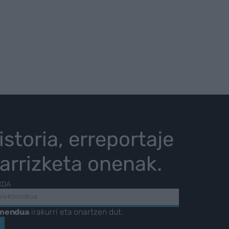
istoria, erreportaje
karrizketa onenak.
KOA
amendua
irakurri eta onartzen dut.