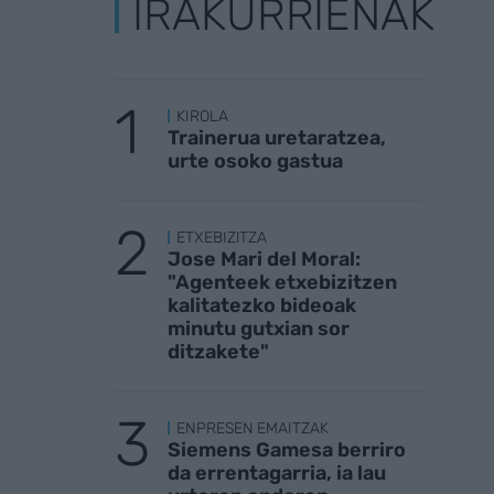
IRAKURRIENAK
KIROLA
Trainerua uretaratzea,
urte osoko gastua
ETXEBIZITZA
Jose Mari del Moral:
"Agenteek etxebizitzen
kalitatezko bideoak
minutu gutxian sor
ditzakete"
ENPRESEN EMAITZAK
Siemens Gamesa berriro
da errentagarria, ia lau