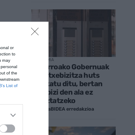
sonal or
ection to
EKONOMIA
ou may
Nafarroako Gobernuak
 personal
out of the
115 etxebizitza huts
 downstream
ikuskatu ditu, bertan
B’s List of
inor bizi den ala ez
egiaztatzeko
EnpresaBIDEA erredakzioa