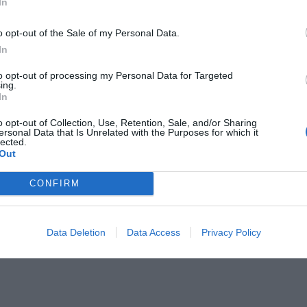
In
o opt-out of the Sale of my Personal Data.
In
to opt-out of processing my Personal Data for Targeted
ing.
In
o opt-out of Collection, Use, Retention, Sale, and/or Sharing
ersonal Data that Is Unrelated with the Purposes for which it
lected.
Out
CONFIRM
Data Deletion
Data Access
Privacy Policy