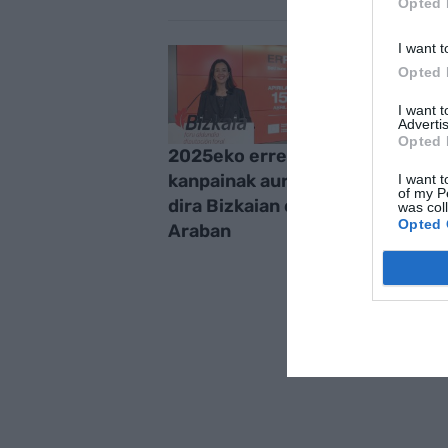
Opted 
I want t
Opted 
I want 
Advertis
Opted 
2025eko errenta
kanpainak aurkeztu
I want t
of my P
dira Bizkaian eta
was col
Opted 
Araban