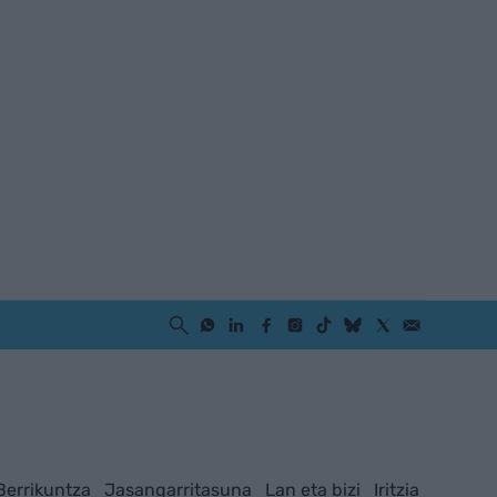
Berrikuntza
Jasangarritasuna
Lan eta bizi
Iritzia