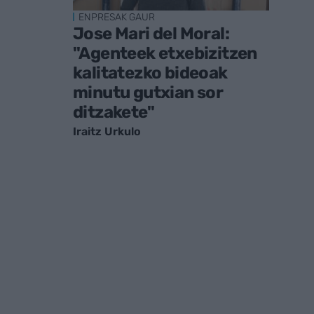
ENPRESAK GAUR
Jose Mari del Moral:
"Agenteek etxebizitzen
kalitatezko bideoak
minutu gutxian sor
ditzakete"
Iraitz Urkulo