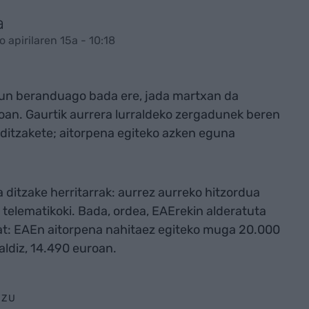
a
 apirilaren 15a - 10:18
gun beranduago bada ere, jada martxan da
an. Gaurtik aurrera lurraldeko zergadunek beren
itzakete; aitorpena egiteko azken eguna
 ditzake herritarrak: aurrez aurreko hitzordua
 telematikoki. Bada, ordea, EAErekin alderatuta
at: EAEn aitorpena nahitaez egiteko muga 20.000
aldiz, 14.490 euroan.
UZU