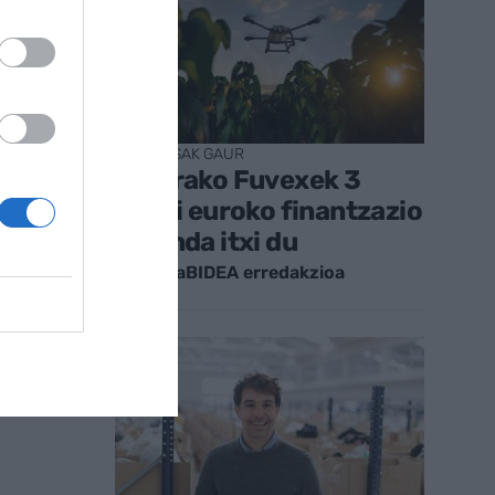
ENPRESAK GAUR
Tuterako Fuvexek 3
milioi euroko finantzazio
erronda itxi du
EnpresaBIDEA erredakzioa