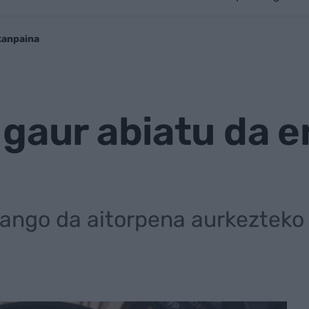
kanpaina
gaur abiatu da e
zango da aitorpena aurkezteko