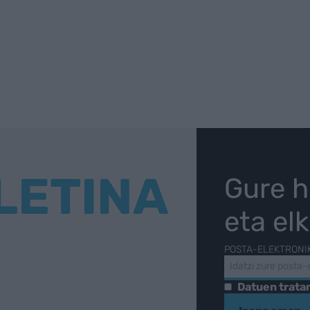
LETINA
Gure h
eta el
POSTA-ELEKTRONI
Datuen trat