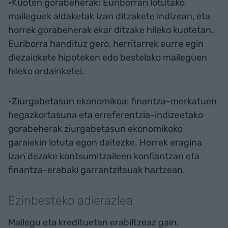
•Kuoten gorabeherak: Euriborrari lotutako
maileguek aldaketak izan ditzakete indizean, eta
horrek gorabeherak ekar ditzake hileko kuotetan.
Euriborra handituz gero, herritarrek aurre egin
diezaiokete hipoteken edo bestelako maileguen
hileko ordainketei.
•Ziurgabetasun ekonomikoa: finantza-merkatuen
hegazkortasuna eta erreferentzia-indizeetako
gorabeherak ziurgabetasun ekonomikoko
garaiekin lotuta egon daitezke. Horrek eragina
izan dezake kontsumitzaileen konfiantzan eta
finantza-erabaki garrantzitsuak hartzean.
Ezinbesteko adierazlea
Mailegu eta kredituetan erabiltzeaz gain,