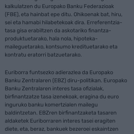
kalkulatzen du Europako Banku Federazioak
(FBE), eta hainbat epe ditu. Ohikoenak bat, hiru,
sei eta hamabi hilabetekoak dira. Erreferentzia-
tasa gisa erabiltzen da askotariko finantza-
produktuetarako, hala nola, hipoteka-
maileguetarako, kontsumo kredituetarako eta
kontratu eratorri batzuetarako.
Euriborra funtsezko adierazlea da Europako
Banku Zentralaren (EBZ) diru-politikan. Europako
Banku Zentralaren interes tasa ofizialak,
birfinantzatze tasa izenekoak, eragina du euro
inguruko banku komertzialen mailegu
baldintzetan. EBZren birfinantzaketa tasaren
aldaketek Euriborraren interes tasei eragiten
diete, eta, beraz, bankuek bezeroei eskaintzen