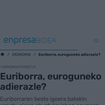
Euriborra, euroguneko adierazle?
EKONOMIA
EKONOMIA ETXEKOTUZ
Euriborra, euroguneko
adierazle?
Euriborraren beste igoera batekin