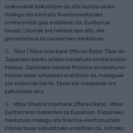
erakundeak kalkulatzen du eta mundu osoko
mailegu eta kontratu finantzarioetarako
erreferentzia gisa erabiltzen da. Euriborrak
bezala, Liborrak ere hainbat epe ditu, eta
garrantzitsua da nazioarteko merkatuan.
Tibor (Tokyo Interbank Offered Rate): Tibor da
Japoniako banku arteko merkatuko erreferentzia-
indizea. Japoniako hainbat finantza-produkturen
interes tasak zehazteko erabiltzen da, maileguak
eta eratorriak barne. Epela eta txanponak ere
kalkulatzen dira.
Mibor (Madrid Interbank Offered Rate): Mibor
Euriborraren baliokidea da Espainian. Espainiako
merkatuko mailegu eta finantza-kontratuetako
interes tasak kalkulatzeko erabiltzen da. Antzeko