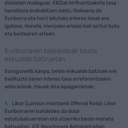
dizkieten maileguei. EBZak birfinantzaketa tasa
handitzea erabakitzen badu, litekeena da
Euriborra eta horri lotutako interes tasak ere
igotzea. Honela, menpeko erlazio bat sortuz bata
eta bestearen artean.
Euriborraren baliokideak beste
eskualde batzuetan
Eurogunetik kanpo, beste eskualde batzuek ere
badituzte beren interes tasa erreferentzialen
adierazleak. Hauek dira aipagarrienak:
Libor (London Interbank Offered Rate): Libor
Euriborraren baliokidea da dolar
estatubatuarretan eta atzerriko beste moneta
batzuetan. ICE Benchmark Administration