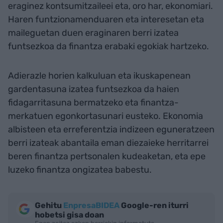
eraginez kontsumitzaileei eta, oro har, ekonomiari.
Haren funtzionamenduaren eta interesetan eta
maileguetan duen eraginaren berri izatea
funtsezkoa da finantza erabaki egokiak hartzeko.
Adierazle horien kalkuluan eta ikuskapenean
gardentasuna izatea funtsezkoa da haien
fidagarritasuna bermatzeko eta finantza-
merkatuen egonkortasunari eusteko. Ekonomia
albisteen eta erreferentzia indizeen eguneratzeen
berri izateak abantaila eman diezaieke herritarrei
beren finantza pertsonalen kudeaketan, eta epe
luzeko finantza ongizatea babestu.
Gehitu
EnpresaBIDEA
Google-ren iturri
hobetsi gisa doan