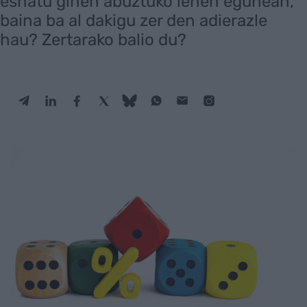
esnatu ginen abuztuko lehen egunean,
baina ba al dakigu zer den adierazle
hau? Zertarako balio du?