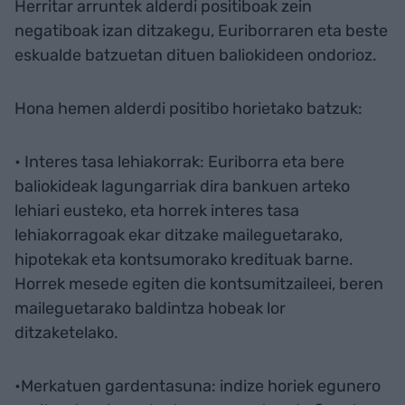
Herritar arruntek alderdi positiboak zein
negatiboak izan ditzakegu, Euriborraren eta beste
eskualde batzuetan dituen baliokideen ondorioz.
Hona hemen alderdi positibo horietako batzuk:
• Interes tasa lehiakorrak: Euriborra eta bere
baliokideak lagungarriak dira bankuen arteko
lehiari eusteko, eta horrek interes tasa
lehiakorragoak ekar ditzake maileguetarako,
hipotekak eta kontsumorako kredituak barne.
Horrek mesede egiten die kontsumitzaileei, beren
maileguetarako baldintza hobeak lor
ditzaketelako.
•Merkatuen gardentasuna: indize horiek egunero