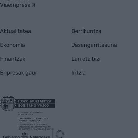
Viaempresa
Aktualitatea
Berrikuntza
Ekonomia
Jasangarritasuna
Finantzak
Lan eta bizi
Enpresak gaur
Iritzia