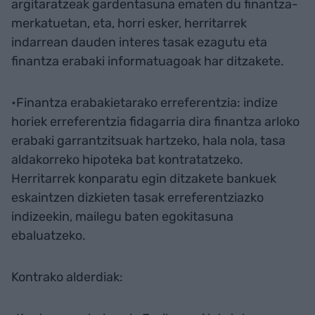
argitaratzeak gardentasuna ematen du finantza-
merkatuetan, eta, horri esker, herritarrek
indarrean dauden interes tasak ezagutu eta
finantza erabaki informatuagoak har ditzakete.
•Finantza erabakietarako erreferentzia: indize
horiek erreferentzia fidagarria dira finantza arloko
erabaki garrantzitsuak hartzeko, hala nola, tasa
aldakorreko hipoteka bat kontratatzeko.
Herritarrek konparatu egin ditzakete bankuek
eskaintzen dizkieten tasak erreferentziazko
indizeekin, mailegu baten egokitasuna
ebaluatzeko.
Kontrako alderdiak: