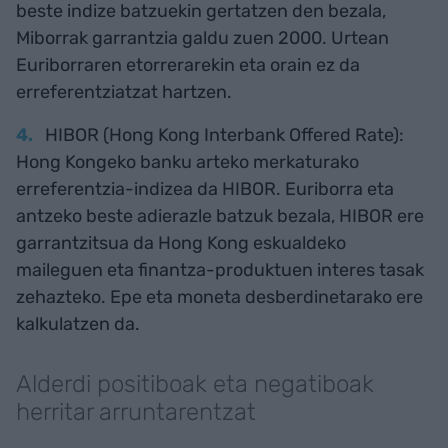
beste indize batzuekin gertatzen den bezala,
Miborrak garrantzia galdu zuen 2000. Urtean
Euriborraren etorrerarekin eta orain ez da
erreferentziatzat hartzen.
HIBOR (Hong Kong Interbank Offered Rate):
Hong Kongeko banku arteko merkaturako
erreferentzia-indizea da HIBOR. Euriborra eta
antzeko beste adierazle batzuk bezala, HIBOR ere
garrantzitsua da Hong Kong eskualdeko
maileguen eta finantza-produktuen interes tasak
zehazteko. Epe eta moneta desberdinetarako ere
kalkulatzen da.
Alderdi positiboak eta negatiboak
herritar arruntarentzat