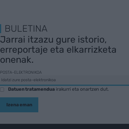
BULETINA
Jarrai itzazu gure istorio,
erreportaje eta elkarrizketa
onenak.
POSTA-ELEKTRONIKOA
Datuen tratamendua
irakurri eta onartzen dut.
Izena eman