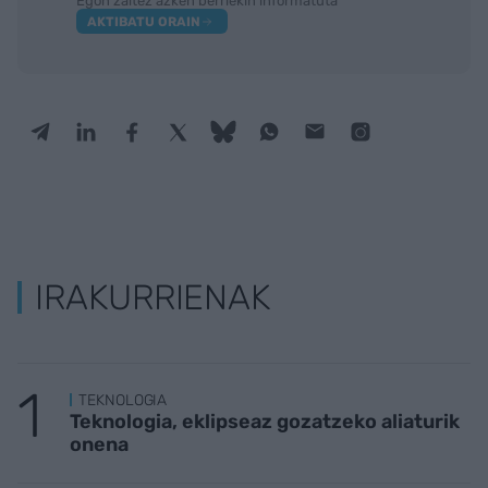
Egon zaitez azken berriekin informatuta
AKTIBATU ORAIN
IRAKURRIENAK
TEKNOLOGIA
Teknologia, eklipseaz gozatzeko aliaturik
onena