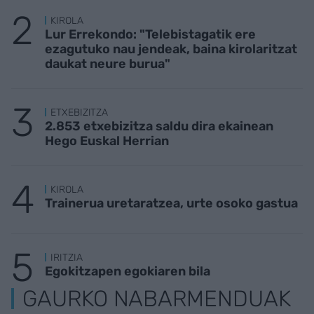
KIROLA
Lur Errekondo: "Telebistagatik ere
ezagutuko nau jendeak, baina kirolaritzat
daukat neure burua"
ETXEBIZITZA
2.853 etxebizitza saldu dira ekainean
Hego Euskal Herrian
KIROLA
Trainerua uretaratzea, urte osoko gastua
IRITZIA
Egokitzapen egokiaren bila
GAURKO NABARMENDUAK