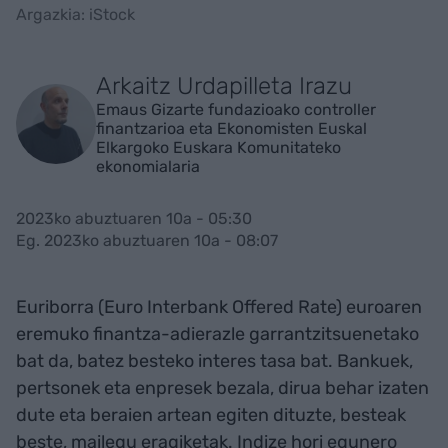
Argazkia: iStock
Arkaitz Urdapilleta Irazu
Emaus Gizarte fundazioako controller
finantzarioa eta Ekonomisten Euskal
Elkargoko Euskara Komunitateko
ekonomialaria
2023ko abuztuaren 10a - 05:30
Eg. 2023ko abuztuaren 10a - 08:07
Euriborra (Euro Interbank Offered Rate) euroaren
eremuko finantza-adierazle garrantzitsuenetako
bat da, batez besteko interes tasa bat. Bankuek,
pertsonek eta enpresek bezala, dirua behar izaten
dute eta beraien artean egiten dituzte, besteak
beste, mailegu eragiketak. Indize hori egunero