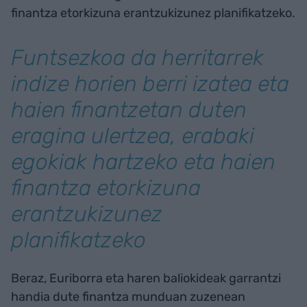
finantza etorkizuna erantzukizunez planifikatzeko.
Funtsezkoa da herritarrek
indize horien berri izatea eta
haien finantzetan duten
eragina ulertzea, erabaki
egokiak hartzeko eta haien
finantza etorkizuna
erantzukizunez
planifikatzeko
Beraz, Euriborra eta haren baliokideak garrantzi
handia dute finantza munduan zuzenean