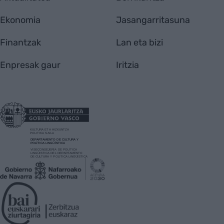
Ekonomia
Jasangarritasuna
Finantzak
Lan eta bizi
Enpresak gaur
Iritzia