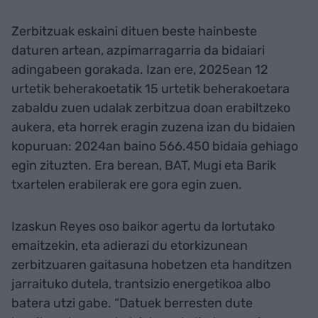
Zerbitzuak eskaini dituen beste hainbeste
daturen artean, azpimarragarria da bidaiari
adingabeen gorakada. Izan ere, 2025ean 12
urtetik beherakoetatik 15 urtetik beherakoetara
zabaldu zuen udalak zerbitzua doan erabiltzeko
aukera, eta horrek eragin zuzena izan du bidaien
kopuruan: 2024an baino 566.450 bidaia gehiago
egin zituzten. Era berean, BAT, Mugi eta Barik
txartelen erabilerak ere gora egin zuen.
Izaskun Reyes oso baikor agertu da lortutako
emaitzekin, eta adierazi du etorkizunean
zerbitzuaren gaitasuna hobetzen eta handitzen
jarraituko dutela, trantsizio energetikoa albo
batera utzi gabe. “Datuek berresten dute