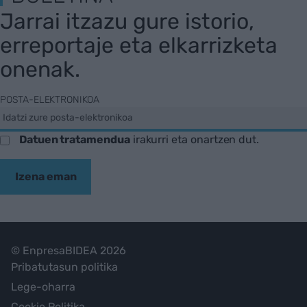
Jarrai itzazu gure istorio,
erreportaje eta elkarrizketa
onenak.
POSTA-ELEKTRONIKOA
Datuen tratamendua
irakurri eta onartzen dut.
Izena eman
© EnpresaBIDEA 2026
Pribatutasun politika
Lege-oharra
Cookie Politika