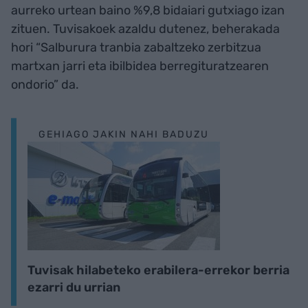
aurreko urtean baino %9,8 bidaiari gutxiago izan
zituen. Tuvisakoek azaldu dutenez, beherakada
hori “Salburura tranbia zabaltzeko zerbitzua
martxan jarri eta ibilbidea berregituratzearen
ondorio” da.
GEHIAGO JAKIN NAHI BADUZU
Tuvisak hilabeteko erabilera-errekor berria
ezarri du urrian