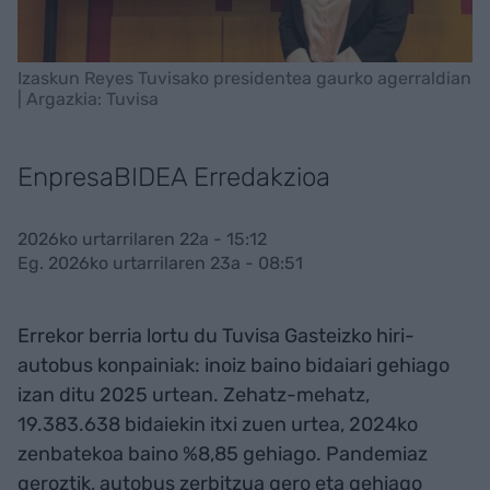
Izaskun Reyes Tuvisako presidentea gaurko agerraldian
| Argazkia: Tuvisa
EnpresaBIDEA Erredakzioa
2026ko urtarrilaren 22a - 15:12
Eg. 2026ko urtarrilaren 23a - 08:51
Errekor berria lortu du Tuvisa Gasteizko hiri-
autobus konpainiak: inoiz baino bidaiari gehiago
izan ditu 2025 urtean. Zehatz-mehatz,
19.383.638 bidaiekin itxi zuen urtea, 2024ko
zenbatekoa baino %8,85 gehiago. Pandemiaz
geroztik, autobus zerbitzua gero eta gehiago