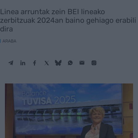
Linea arruntak zein BEI lineako
zerbitzuak 2024an baino gehiago erabili
dira
ARABA