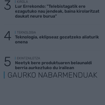
KIROLA
Lur Errekondo: "Telebistagatik ere
ezagutuko nau jendeak, baina kirolaritzat
daukat neure burua"
TEKNOLOGIA
Teknologia, eklipseaz gozatzeko aliaturik
onena
EKINTZAILETZA
Neetyk bere produktuaren belaunaldi
berria aurkeztuko du irailean
GAURKO NABARMENDUAK