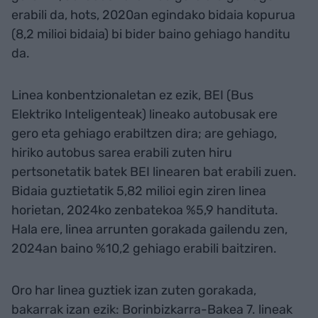
erabili da, hots, 2020an egindako bidaia kopurua
(8,2 milioi bidaia) bi bider baino gehiago handitu
da.
Linea konbentzionaletan ez ezik, BEI (Bus
Elektriko Inteligenteak) lineako autobusak ere
gero eta gehiago erabiltzen dira; are gehiago,
hiriko autobus sarea erabili zuten hiru
pertsonetatik batek BEI linearen bat erabili zuen.
Bidaia guztietatik 5,82 milioi egin ziren linea
horietan, 2024ko zenbatekoa %5,9 handituta.
Hala ere, linea arrunten gorakada gailendu zen,
2024an baino %10,2 gehiago erabili baitziren.
Oro har linea guztiek izan zuten gorakada,
bakarrak izan ezik: Borinbizkarra-Bakea 7. lineak