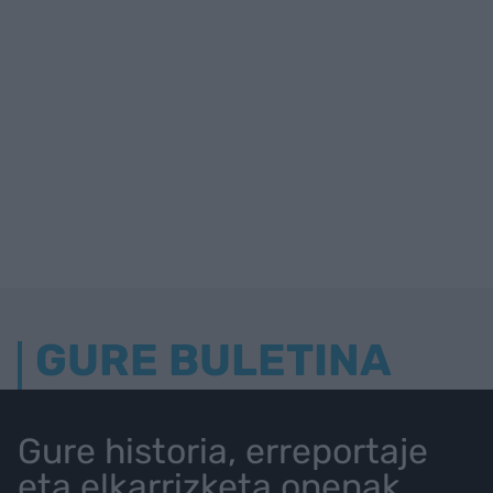
GURE BULETINA
Gure historia, erreportaje
eta elkarrizketa onenak.