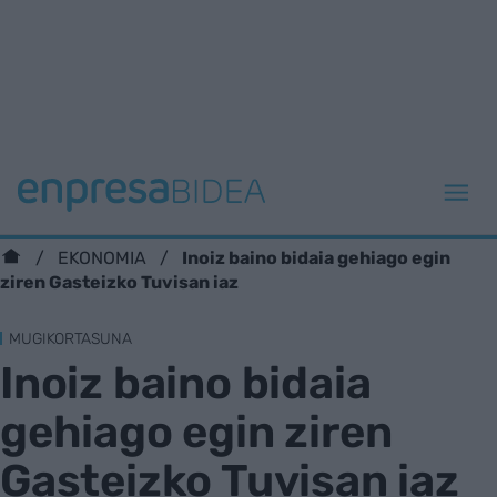
Inoiz baino bidaia gehiago egin
EKONOMIA
ziren Gasteizko Tuvisan iaz
MUGIKORTASUNA
Inoiz baino bidaia
gehiago egin ziren
Gasteizko Tuvisan iaz