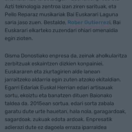
Azti teknologia zentroa izan ziren sarituak, eta
Pello Reparaz musikariak Bai Euskarari Laguna
saria jaso zuen. Bestalde,
Rober Gutierrez
i, Bai
Euskarari elkarteko zuzendari ohiari omenaldia
egin zioten.
Gisma Donostiako enpresa da, zeinak aholkularitza
zerbitzuak eskaintzen dizkien konpainiei.
Euskararen eta ziurtagirien alde lanean
jarraitzeko aldarria egin zuten atzoko ekitaldian.
Egarri Edariak Euskal Herrian edari artisauak
sortu, ekoiztu eta banatzen dituen Baionako
taldea da. 2015ean sortua, edari sorta zabala
garatu dute urte hauetan, hala nola, garagardoak,
sagardoak, zukuak edota ardoak. Enpresatik
adierazi dute ez dagoela erraza iparraldea