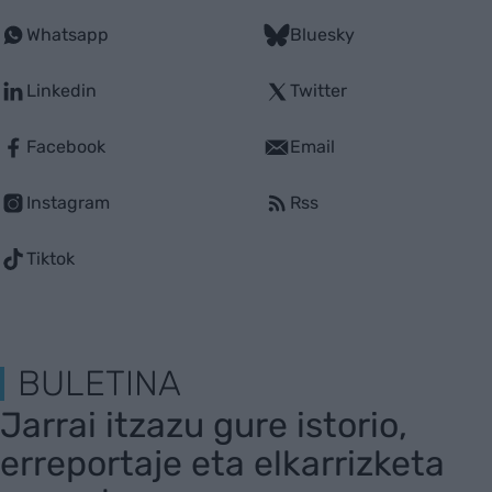
Whatsapp
Bluesky
Linkedin
Twitter
Facebook
Email
Instagram
Rss
Tiktok
BULETINA
Jarrai itzazu gure istorio,
erreportaje eta elkarrizketa