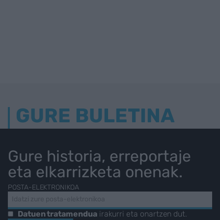
GURE BULETINA
Gure historia, erreportaje
eta elkarrizketa onenak.
POSTA-ELEKTRONIKOA
Datuen tratamendua
irakurri eta onartzen dut.