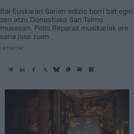
Bai Euskarari Sarien edizio berri bat egin
zen atzo Donostiako San Telmo
museoan. Pello Reparaz musikariak ere
saria jaso zuen
AITORTZAK