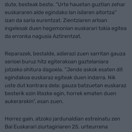
dute, besteak beste. “Urte hauetan guztian zehar
euskararen alde egindako lan isilaren aitortza”
izan da saria eurentzat. Zientziaren arloan
ingelesak duen hegemonian euskarari tokia egitea
da erronka nagusia Aztirentzat.
Reparazek, bestalde, adierazi zuen sarritan gauza
serioei buruz hitz egiterakoan gaztelaniara
jotzeko ohitura dagoela. “Jende askok esaten dit
egindakoa euskaraz egiteak duen indarra. Nik
uste dut kontrara dela: gauza batzuetan euskaraz
besterik ezin litezke egin, horrek ematen duen
aukerarekin”, esan zuen.
Horrez gain, atzoko jardunaldian estreinatu zen
Bai Euskarari ziurtagiriaren 25. urteurrena