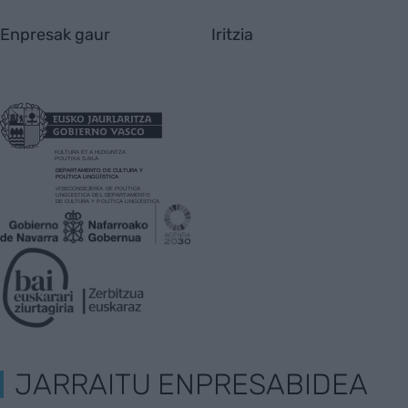
Enpresak gaur
Iritzia
JARRAITU ENPRESABIDEA