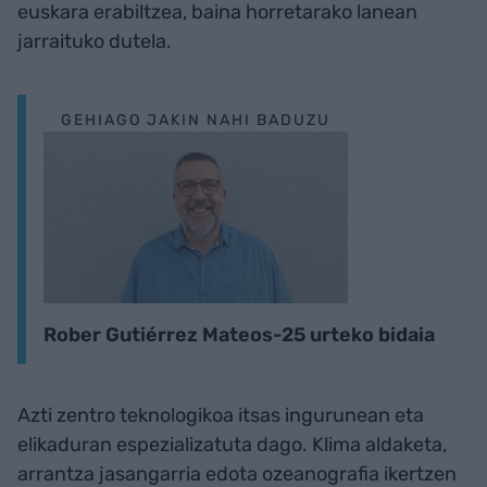
euskara erabiltzea, baina horretarako lanean
jarraituko dutela.
GEHIAGO JAKIN NAHI BADUZU
Rober Gutiérrez Mateos-25 urteko bidaia
Azti zentro teknologikoa itsas ingurunean eta
elikaduran espezializatuta dago. Klima aldaketa,
arrantza jasangarria edota ozeanografia ikertzen