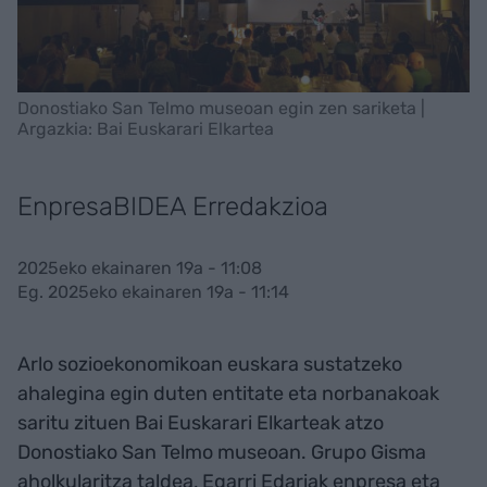
Donostiako San Telmo museoan egin zen sariketa |
Argazkia: Bai Euskarari Elkartea
EnpresaBIDEA Erredakzioa
2025eko ekainaren 19a - 11:08
Eg. 2025eko ekainaren 19a - 11:14
Arlo sozioekonomikoan euskara sustatzeko
ahalegina egin duten entitate eta norbanakoak
saritu zituen Bai Euskarari Elkarteak atzo
Donostiako San Telmo museoan. Grupo Gisma
aholkularitza taldea, Egarri Edariak enpresa eta