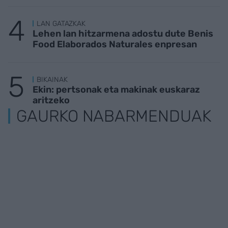
LAN GATAZKAK
Lehen lan hitzarmena adostu dute Benis
Food Elaborados Naturales enpresan
BIKAINAK
Ekin: pertsonak eta makinak euskaraz
aritzeko
GAURKO NABARMENDUAK