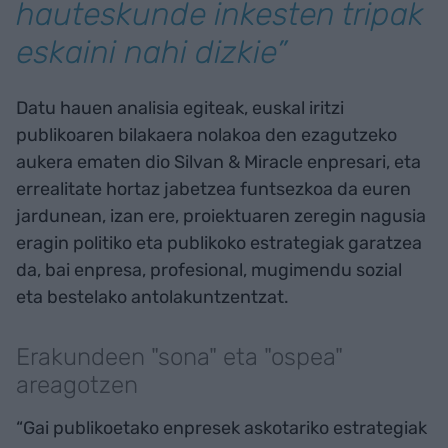
hauteskunde inkesten tripak
eskaini nahi dizkie”
Datu hauen analisia egiteak, euskal iritzi
publikoaren bilakaera nolakoa den ezagutzeko
aukera ematen dio Silvan & Miracle enpresari, eta
errealitate hortaz jabetzea funtsezkoa da euren
jardunean, izan ere, proiektuaren zeregin nagusia
eragin politiko eta publikoko estrategiak garatzea
da, bai enpresa, profesional, mugimendu sozial
eta bestelako antolakuntzentzat.
Erakundeen "sona" eta "ospea"
areagotzen
“Gai publikoetako enpresek askotariko estrategiak