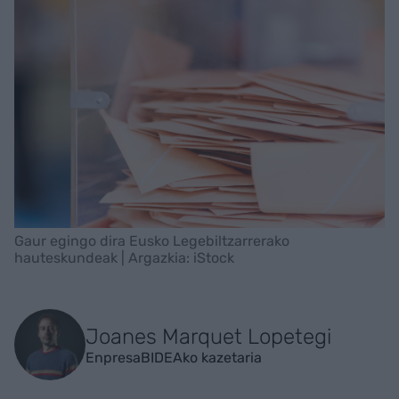
Gaur egingo dira Eusko Legebiltzarrerako
hauteskundeak | Argazkia: iStock
Joanes Marquet Lopetegi
EnpresaBIDEAko kazetaria