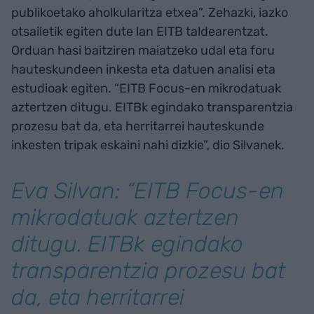
publikoetako aholkularitza etxea”. Zehazki, iazko
otsailetik egiten dute lan EITB taldearentzat.
Orduan hasi baitziren maiatzeko udal eta foru
hauteskundeen inkesta eta datuen analisi eta
estudioak egiten. “EITB Focus-en mikrodatuak
aztertzen ditugu. EITBk egindako transparentzia
prozesu bat da, eta herritarrei hauteskunde
inkesten tripak eskaini nahi dizkie”, dio Silvanek.
Eva Silvan: “EITB Focus-en
mikrodatuak aztertzen
ditugu. EITBk egindako
transparentzia prozesu bat
da, eta herritarrei