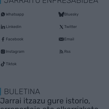
JARRAITU ENPRESABIDEA
Whatsapp
Bluesky
Linkedin
Twitter
Facebook
Email
Instagram
Rss
Tiktok
BULETINA
Jarrai itzazu gure istorio,