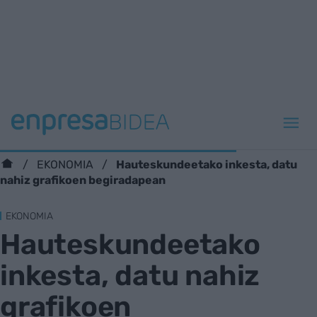
Hauteskundeetako inkesta, datu
EKONOMIA
nahiz grafikoen begiradapean
EKONOMIA
Hauteskundeetako
inkesta, datu nahiz
grafikoen