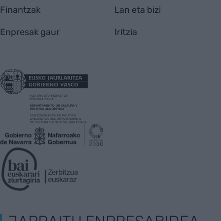
Finantzak
Lan eta bizi
Enpresak gaur
Iritzia