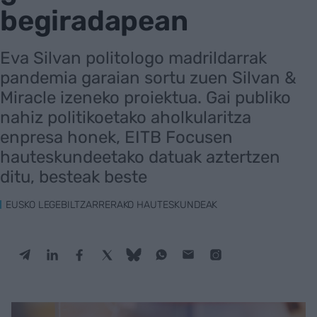
begiradapean
Eva Silvan politologo madrildarrak
pandemia garaian sortu zuen Silvan &
Miracle izeneko proiektua. Gai publiko
nahiz politikoetako aholkularitza
enpresa honek, EITB Focusen
hauteskundeetako datuak aztertzen
ditu, besteak beste
EUSKO LEGEBILTZARRERAKO HAUTESKUNDEAK