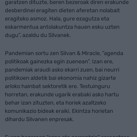
garatzen dituzte, beren bezeroak diren erakunde
desberdinei eragiten dieten aferetan nolabait
eragiteko asmoz. Hala, gure ezagutza eta
eskarmentua antolakuntza hauen esku uzten
dugu”, azaldu du Silvanek.
Pandemian sortu zen Silvan & Miracle, “agenda
politikoak gainezka egin zuenean”. Izan ere,
pandemiak araudi asko ekarri zuen, bai neurri
politikoen aldetik bai ekonomia nahiz gizarte
arloko hainbat sektoretik ere. Testuinguru
horretan, erakunde ugarik erabaki asko hartu
behar izan zituzten, eta horiek azaltzeko
komunikazio bideak eraiki. Ekintza horietan
dihardu Silvanen enpresak.