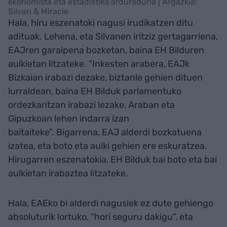
ekonomista eta estadistika arduraduna | Argazkia:
Silvan & Miracle
Hala, hiru eszenatoki nagusi irudikatzen ditu
adituak. Lehena, eta Silvanen iritziz gertagarriena,
EAJren garaipena bozketan, baina EH Bilduren
aulkietan litzateke. “Inkesten arabera, EAJk
Bizkaian irabazi dezake, biztanle gehien dituen
lurraldean, baina EH Bilduk parlamentuko
ordezkaritzan irabazi lezake, Araban eta
Gipuzkoan lehen indarra izan
baitaiteke”. Bigarrena, EAJ alderdi bozkatuena
izatea, eta boto eta aulki gehien ere eskuratzea.
Hirugarren eszenatokia, EH Bilduk bai boto eta bai
aulkietan irabaztea litzateke.
Hala, EAEko bi alderdi nagusiek ez dute gehiengo
absoluturik lortuko, “hori seguru dakigu”, eta