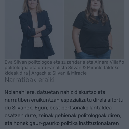
Eva Silvan politologoa eta zuzendaria eta Ainara Villaño
politologoa eta datu-analista Silvan & Miracle taldeko
kideak dira | Argazkia: Silvan & Miracle
Narratibak eraiki
Nolanahi ere, datuetan nahiz diskurtso eta
narratiben eraikuntzan espezializatu direla aitortu
du Silvanek. Egun, bost pertsonako lantaldea
osatzen dute, zeinak gehienak politologoak diren,
eta honek gaur-gaurko politika instituzionalaren