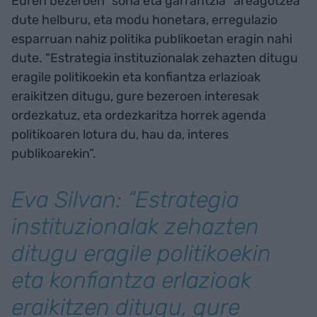
Euren bezeroen “sona eta garrantzia” areagotzea
dute helburu, eta modu honetara, erregulazio
esparruan nahiz politika publikoetan eragin nahi
dute. “Estrategia instituzionalak zehazten ditugu
eragile politikoekin eta konfiantza erlazioak
eraikitzen ditugu, gure bezeroen interesak
ordezkatuz, eta ordezkaritza horrek agenda
politikoaren lotura du, hau da, interes
publikoarekin”.
Eva Silvan: “Estrategia
instituzionalak zehazten
ditugu eragile politikoekin
eta konfiantza erlazioak
eraikitzen ditugu, gure