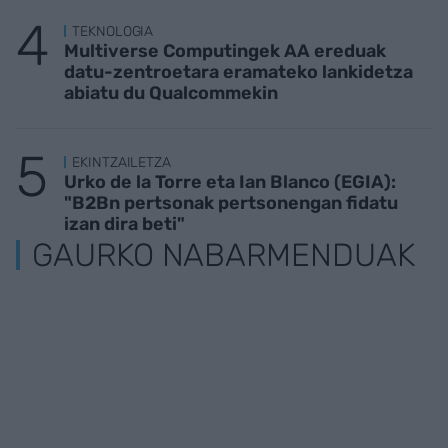
TEKNOLOGIA
Multiverse Computingek AA ereduak
datu-zentroetara eramateko lankidetza
abiatu du Qualcommekin
EKINTZAILETZA
Urko de la Torre eta Ian Blanco (EGIA):
"B2Bn pertsonak pertsonengan fidatu
izan dira beti"
GAURKO NABARMENDUAK