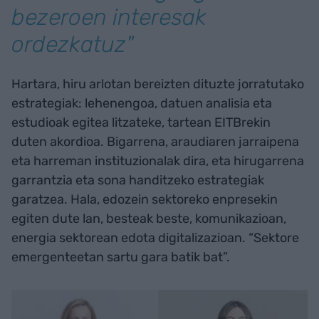
bezeroen interesak
ordezkatuz"
Hartara, hiru arlotan bereizten dituzte jorratutako
estrategiak: lehenengoa, datuen analisia eta
estudioak egitea litzateke, tartean EITBrekin
duten akordioa. Bigarrena, araudiaren jarraipena
eta harreman instituzionalak dira, eta hirugarrena
garrantzia eta sona handitzeko estrategiak
garatzea. Hala, edozein sektoreko enpresekin
egiten dute lan, besteak beste, komunikazioan,
energia sektorean edota digitalizazioan. “Sektore
emergenteetan sartu gara batik bat”.