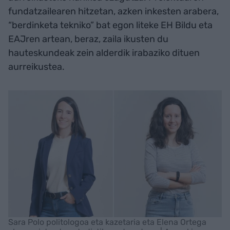
fundatzailearen hitzetan, azken inkesten arabera,
“berdinketa tekniko” bat egon liteke EH Bildu eta
EAJren artean, beraz, zaila ikusten du
hauteskundeak zein alderdik irabaziko dituen
aurreikustea.
Sara Polo politologoa eta kazetaria eta Elena Ortega