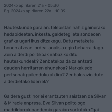
2024ko apirilaren 21a - 05:30
Eg. 2024ko apirilaren 22a - 10:09
Hauteskunde garaian, telebistan nahiz gainerako
hedabideetan, inkesta, galdetegi eta sondeoen
grafika ugari ikus ditzakegu. Datu metaketa
honen atzean, ordea, analisia egin beharra dago.
Zein alderdi politikoak irabaziko ditu
hauteskundeak? Zenbatekoa da zalantzati
dauden herritarren ehunekoa? Markak edo
pertsonak gailenduko al dira? Zer balorazio dute
alderdietako liderrek?
Galdera guzti horiei erantzuten saiatzen da Silvan
& Miracle enpresa, Eva Silvan politologo
madrildarrak pandemia garaian sortutako “gai