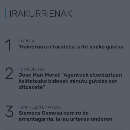
IRAKURRIENAK
KIROLA
Trainerua uretaratzea, urte osoko gastua
ETXEBIZITZA
Jose Mari Moral: "Agenteek etxebizitzen
kalitatezko bideoak minutu gutxian sor
ditzakete"
ENPRESEN EMAITZAK
Siemens Gamesa berriro da
errentagarria, ia lau urteren ondoren