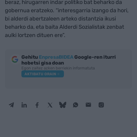
beraz, hirugarren indar politiko bat beharko da
gobernua eratzeko. “interesgarria izango da hori,
bi alderdi abertzaleen arteko distantzia ikusi
beharko da, eta baita Alderdi Sozialistak zenbat
aulki lortzen dituen ere”.
Gehitu
EnpresaBIDEA
Google-ren iturri
hobetsi gisa doan
Egon zaitez azken berriekin informatuta
AKTIBATU ORAIN