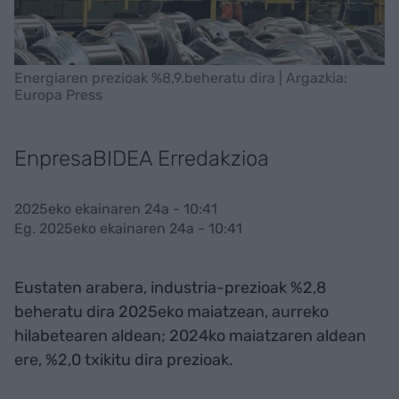
Energiaren prezioak %8,9.beheratu dira | Argazkia:
Europa Press
EnpresaBIDEA Erredakzioa
2025eko ekainaren 24a - 10:41
Eg. 2025eko ekainaren 24a - 10:41
Eustaten arabera, industria-prezioak %2,8
beheratu dira 2025eko maiatzean, aurreko
hilabetearen aldean; 2024ko maiatzaren aldean
ere, %2,0 txikitu dira prezioak.