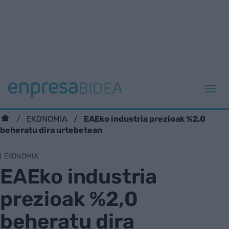
EAEko industria prezioak %2,0
EKONOMIA
beheratu dira urtebetean
EKONOMIA
EAEko industria
prezioak %2,0
beheratu dira