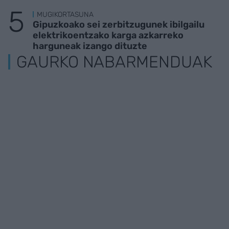
MUGIKORTASUNA
Gipuzkoako sei zerbitzugunek ibilgailu
elektrikoentzako karga azkarreko
harguneak izango dituzte
GAURKO NABARMENDUAK