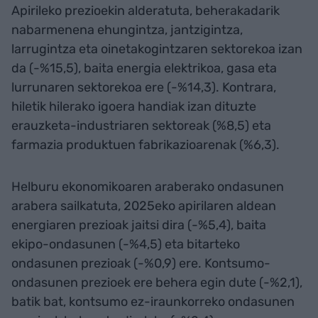
Apirileko prezioekin alderatuta, beherakadarik
nabarmenena ehungintza, jantzigintza,
larrugintza eta oinetakogintzaren sektorekoa izan
da (-%15,5), baita energia elektrikoa, gasa eta
lurrunaren sektorekoa ere (-%14,3). Kontrara,
hiletik hilerako igoera handiak izan dituzte
erauzketa-industriaren sektoreak (%8,5) eta
farmazia produktuen fabrikazioarenak (%6,3).
Helburu ekonomikoaren araberako ondasunen
arabera sailkatuta, 2025eko apirilaren aldean
energiaren prezioak jaitsi dira (-%5,4), baita
ekipo-ondasunen (-%4,5) eta bitarteko
ondasunen prezioak (-%0,9) ere. Kontsumo-
ondasunen prezioek ere behera egin dute (-%2,1),
batik bat, kontsumo ez-iraunkorreko ondasunen