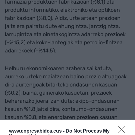
farmazia produktuen fabrikazioan (%8,1) eta
produktu informatiko, elektroniko eta optikoen
fabrikazioan (%8,0). Aldiz, urte artean prezioen
jaitsiera pairatu dute ehungintza, jantzigintza,
larrugintza eta oinetakogintza adarreko prezioek
(-%15,2) eta koke-lantegiak eta petrolio-fintzea
adarrekoek (-%14,5).
Helburu ekonomikoaren arabera sailkatuta,
aurreko urteko maiatzean baino prezio altuagoak
dira aurtengoak bitarteko ondasunen kasuan
(%0,2), baina, gainerako kasuetan, prezioek
beheranzko joera izan dute: ekipo-ondasunen
kasuan %1,8 jaitsi dira, kontsumo-ondasunen
kasuan %0,8, eta energiaren prezioen kasuan
%8,9.
www.enpresabidea.eus -
Do Not Process My