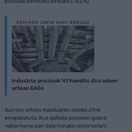
prezioak beheratu direlako (-%2,4).
GEHIAGO JAKIN NAHI BADUZU
Industria-prezioak %1 handitu dira azken
urtean EAEn
Aurreko urteko maiatzaren aldeko zifrei
erreparatuta, ikus daiteke prezioen igoera
nabarmena izan dela honako sektoreetan: