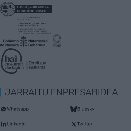
JARRAITU ENPRESABIDEA
Whatsapp
Bluesky
Linkedin
Twitter