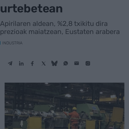
urtebetean
Apirilaren aldean, %2,8 txikitu dira
prezioak maiatzean, Eustaten arabera
INDUSTRIA