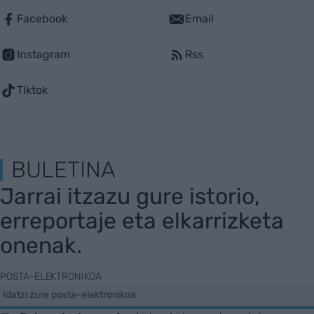
Facebook
Email
Instagram
Rss
Tiktok
BULETINA
Jarrai itzazu gure istorio,
erreportaje eta elkarrizketa
onenak.
POSTA-ELEKTRONIKOA