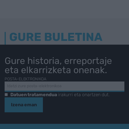
GURE BULETINA
Gure historia, erreportaje
eta elkarrizketa onenak.
POSTA-ELEKTRONIKOA
Datuen tratamendua
irakurri eta onartzen dut.
Izena eman