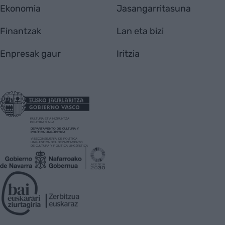
Ekonomia
Jasangarritasuna
Finantzak
Lan eta bizi
Enpresak gaur
Iritzia