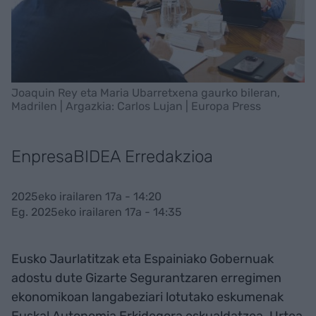
Joaquin Rey eta Maria Ubarretxena gaurko bileran,
Madrilen | Argazkia: Carlos Lujan | Europa Press
EnpresaBIDEA Erredakzioa
2025eko irailaren 17a - 14:20
Eg. 2025eko irailaren 17a - 14:35
Eusko Jaurlatitzak eta Espainiako Gobernuak
adostu dute Gizarte Segurantzaren erregimen
ekonomikoan langabeziari lotutako eskumenak