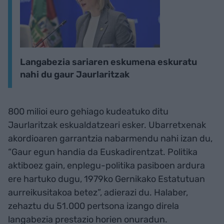
Langabezia sariaren eskumena eskuratu
nahi du gaur Jaurlaritzak
800 milioi euro gehiago kudeatuko ditu
Jaurlaritzak eskualdatzeari esker. Ubarretxenak
akordioaren garrantzia nabarmendu nahi izan du,
“Gaur egun handia da Euskadirentzat. Politika
aktiboez gain, enplegu-politika pasiboen ardura
ere hartuko dugu, 1979ko Gernikako Estatutuan
aurreikusitakoa betez”, adierazi du. Halaber,
zehaztu du 51.000 pertsona izango direla
langabezia prestazio horien onuradun.