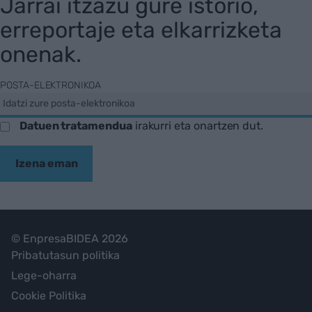
Jarrai itzazu gure istorio,
erreportaje eta elkarrizketa
onenak.
POSTA-ELEKTRONIKOA
Datuen tratamendua
irakurri eta onartzen dut.
Izena eman
© EnpresaBIDEA 2026
Pribatutasun politika
Lege-oharra
Cookie Politika