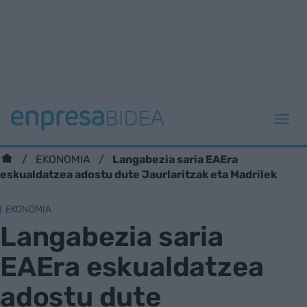
Langabezia saria EAEra
EKONOMIA
eskualdatzea adostu dute Jaurlaritzak eta Madrilek
EKONOMIA
Langabezia saria
EAEra eskualdatzea
adostu dute