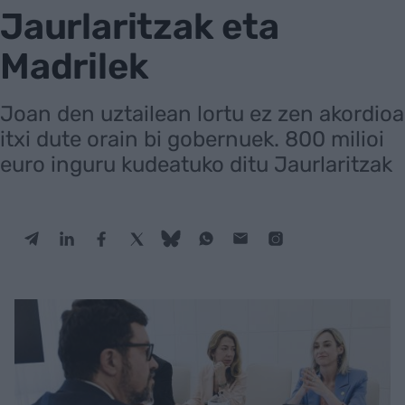
Jaurlaritzak eta
Madrilek
Joan den uztailean lortu ez zen akordioa
itxi dute orain bi gobernuek. 800 milioi
euro inguru kudeatuko ditu Jaurlaritzak