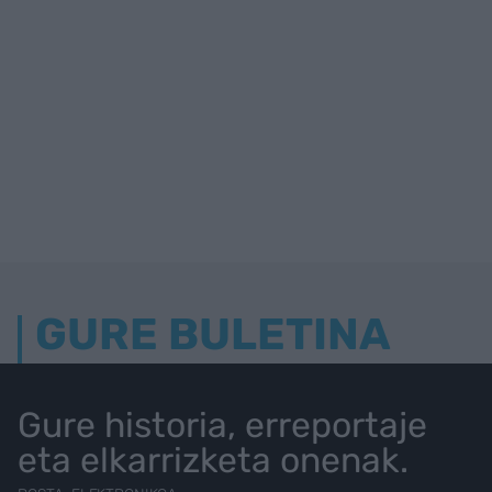
GURE BULETINA
Gure historia, erreportaje
eta elkarrizketa onenak.