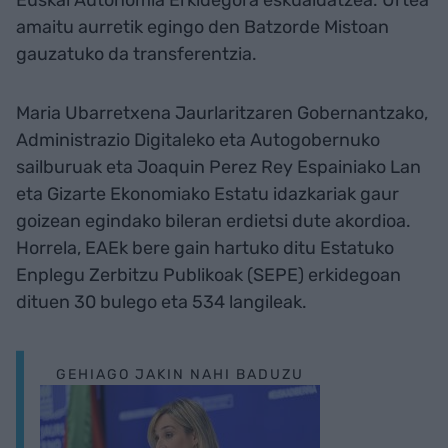
Euskal Autonomia Erkidegora eskualdatzea. Urtea
amaitu aurretik egingo den Batzorde Mistoan
gauzatuko da transferentzia.
Maria Ubarretxena Jaurlaritzaren Gobernantzako,
Administrazio Digitaleko eta Autogobernuko
sailburuak eta Joaquin Perez Rey Espainiako Lan
eta Gizarte Ekonomiako Estatu idazkariak gaur
goizean egindako bileran erdietsi dute akordioa.
Horrela, EAEk bere gain hartuko ditu Estatuko
Enplegu Zerbitzu Publikoak (SEPE) erkidegoan
dituen 30 bulego eta 534 langileak.
GEHIAGO JAKIN NAHI BADUZU