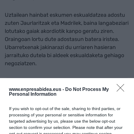
Uztailean hainbat eskumen eskualdatzea adostu
zuten Jaurlaritzak eta Madrilek, baina langabeziari
lotutako gaiak akordiotik kanpo geratu ziren.
Oraingoan lortu dute adostasun batera iristea.
Ubarretxenak jakinarazi du urriaren hasieran
jarraituko dutela bi aldeek eskualdaketa gehiago
negoziatzen.
Gehitu
EnpresaBIDEA
Google-ren iturri
www.enpresabidea.eus -
Do Not Process My
hobetsi gisa doan
Personal Information
Egon zaitez azken berriekin informatuta
AKTIBATU ORAIN
If you wish to opt-out of the sale, sharing to third parties, or
processing of your personal or sensitive information for
targeted advertising by us, please use the below opt-out
section to confirm your selection. Please note that after your
opt-out request is processed you may continue seeing