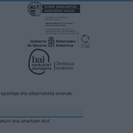
rreportaje eta elkarrizketa onenak.
akurri eta onartzen dut.