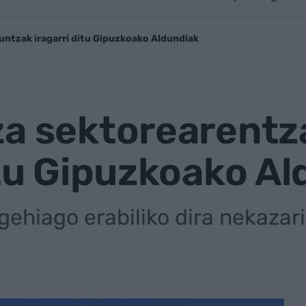
untzak iragarri ditu Gipuzkoako Aldundiak
za sektorearentz
itu Gipuzkoako A
 gehiago erabiliko dira nekaza