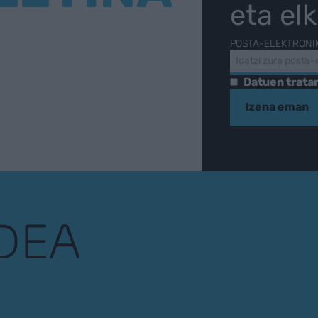
eta el
POSTA-ELEKTRONI
Datuen trat
Izena eman