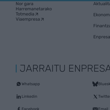
Nor gara
Aktualit
Harremanetarako
Totmedia
Ekonom
Viaempresa
Finantz
Enpresa
JARRAITU ENPRES
Whatsapp
Blues
Linkedin
Twitte
Facebook
Email