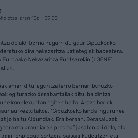
a
ko otsailaren 18a - 09:58
tza deialdi berria iragarri du gaur Gipuzkoako
deratuko dira nekazaritza ustiategiak babestera.
 Europako Nekazaritza Funtsarekin (LGENF)
ndiak.
ak eman ditu laguntza lerro berriari buruzko
ak egiturazko desabantailak ditu, baldintza
rune konplexuetan egiten baita. Arazo horiek
gaur aurkeztutakoa, “Gipuzkoako landa ingurunea
at jo baitu Aldundiak. Era berean, Berasaluzek
oera eta araudiaren presioa” jasaten ari dela, eta
 gain “enplegua sortzen, paisaia kudeatzen eta