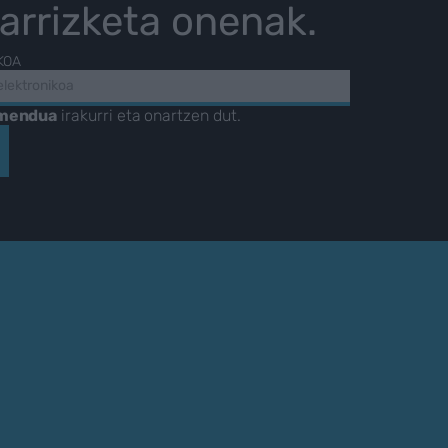
karrizketa onenak.
KOA
amendua
irakurri eta onartzen dut.