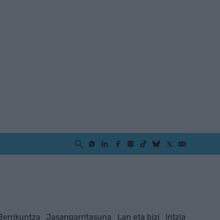
Berrikuntza
Jasangarritasuna
Lan eta bizi
Iritzia