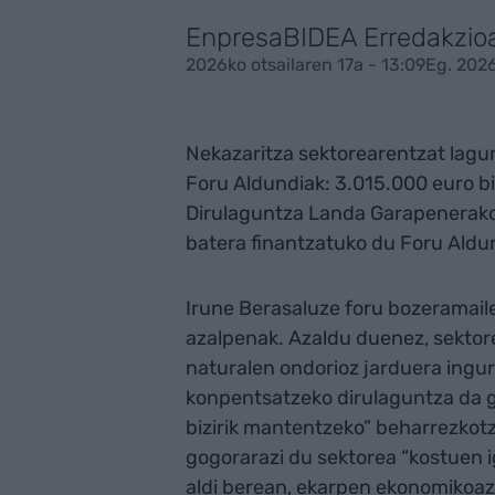
EnpresaBIDEA Erredakzio
2026ko otsailaren 17a - 13:09
Eg. 2026
Nekazaritza sektorearentzat lagun
Foru Aldundiak: 3.015.000 euro bi
Dirulaguntza Landa Garapenerako
batera finantzatuko du Foru Aldu
Irune Berasaluze foru bozeramaile
azalpenak. Azaldu duenez, sektore
naturalen ondorioz jarduera ingu
konpentsatzeko dirulaguntza da 
bizirik mantentzeko” beharrezkotz
gogorarazi du sektorea “kostuen ig
aldi berean, ekarpen ekonomikoaz