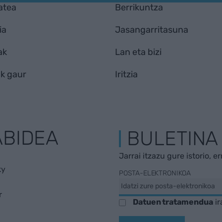
atea
Berrikuntza
ia
Jasangarritasuna
ak
Lan eta bizi
k gaur
Iritzia
ABIDEA
BULETINA
Jarrai itzazu gure istorio, e
ky
POSTA-ELEKTRONIKOA
r
Datuen tratamendua
ir