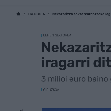
Nekazaritza sektorearentzako lag
EKONOMIA
LEHEN SEKTOREA
Nekazarit
iragarri d
3 milioi euro baino
GIPUZKOA