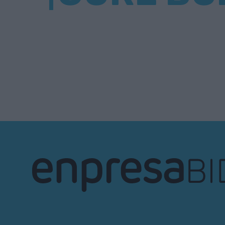
EnpresaBIDEA