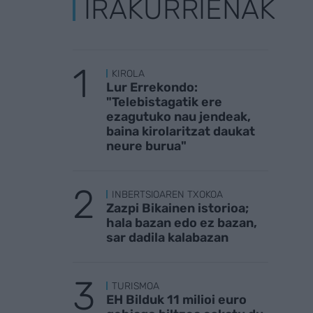
IRAKURRIENAK
KIROLA
Lur Errekondo:
"Telebistagatik ere
ezagutuko nau jendeak,
baina kirolaritzat daukat
neure burua"
INBERTSIOAREN TXOKOA
Zazpi Bikainen istorioa;
hala bazan edo ez bazan,
sar dadila kalabazan
TURISMOA
EH Bilduk 11 milioi euro