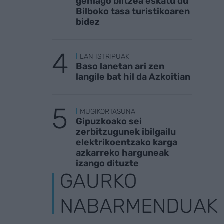
gehiago biltzea eskatu du
Bilboko tasa turistikoaren
bidez
LAN ISTRIPUAK
Baso lanetan ari zen
langile bat hil da Azkoitian
MUGIKORTASUNA
Gipuzkoako sei
zerbitzugunek ibilgailu
elektrikoentzako karga
azkarreko harguneak
izango dituzte
GAURKO
NABARMENDUAK