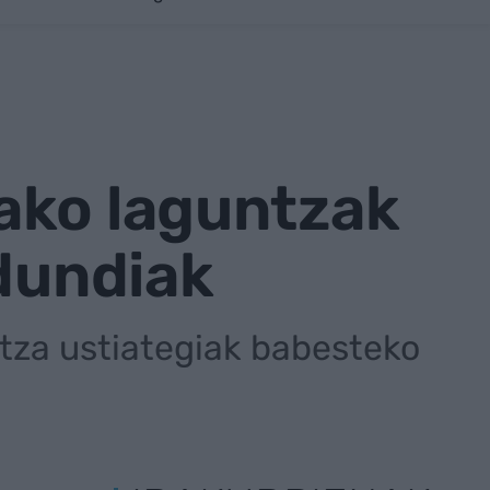
ako laguntzak
ldundiak
ritza ustiategiak babesteko