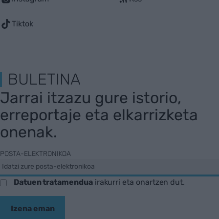
Tiktok
BULETINA
Jarrai itzazu gure istorio,
erreportaje eta elkarrizketa
onenak.
POSTA-ELEKTRONIKOA
Datuen tratamendua
irakurri eta onartzen dut.
Izena eman