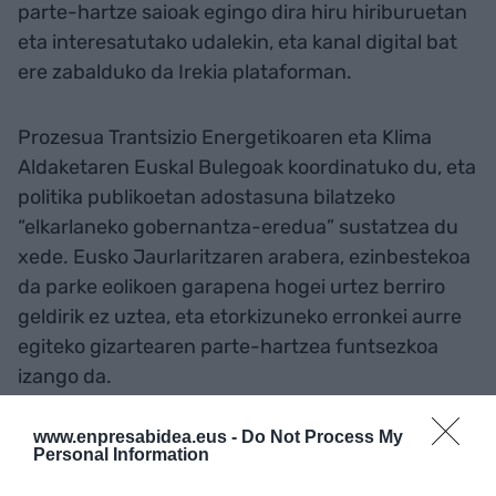
parte-hartze saioak egingo dira hiru hiriburuetan
eta interesatutako udalekin, eta kanal digital bat
ere zabalduko da Irekia plataforman.
Prozesua Trantsizio Energetikoaren eta Klima
Aldaketaren Euskal Bulegoak koordinatuko du, eta
politika publikoetan adostasuna bilatzeko
“elkarlaneko gobernantza-eredua” sustatzea du
xede. Eusko Jaurlaritzaren arabera, ezinbestekoa
da parke eolikoen garapena hogei urtez berriro
geldirik ez uztea, eta etorkizuneko erronkei aurre
egiteko gizartearen parte-hartzea funtsezkoa
izango da.
www.enpresabidea.eus -
Do Not Process My
Personal Information
Gehitu
EnpresaBIDEA
Google-ren iturri
hobetsi gisa doan
Egon zaitez azken berriekin informatuta