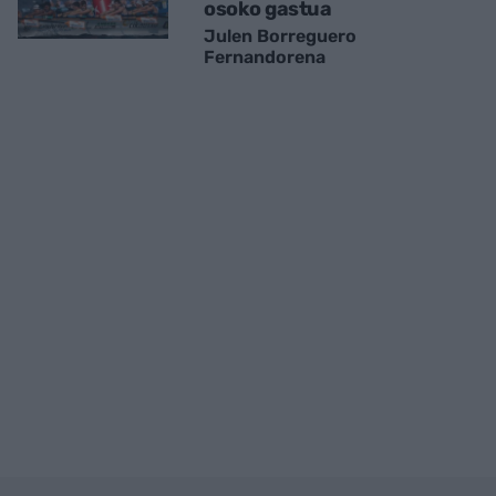
osoko gastua
Julen Borreguero
Fernandorena