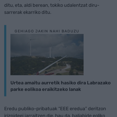
ditu, eta, aldi berean, tokiko udalentzat diru-
sarrerak ekarriko ditu.
GEHIAGO JAKIN NAHI BADUZU
Urtea amaitu aurretik hasiko dira Labrazako
parke eolikoa eraikitzeko lanak
Eredu publiko-pribatuak “EEE eredua” deritzon
irizpideei jarraitzen die, hau da, baliabide eoliko