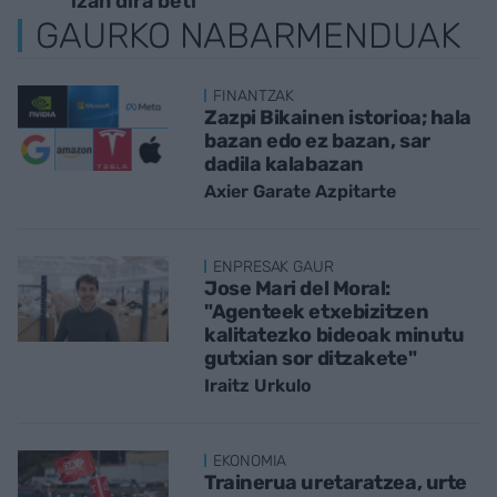
izan dira beti"
GAURKO NABARMENDUAK
FINANTZAK
Zazpi Bikainen istorioa; hala
bazan edo ez bazan, sar
dadila kalabazan
Axier Garate Azpitarte
ENPRESAK GAUR
Jose Mari del Moral:
"Agenteek etxebizitzen
kalitatezko bideoak minutu
gutxian sor ditzakete"
Iraitz Urkulo
EKONOMIA
Trainerua uretaratzea, urte