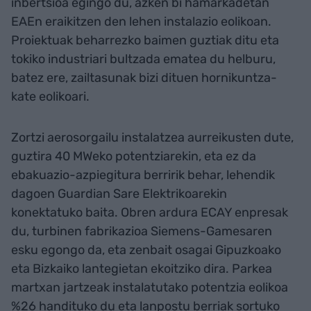
inbertsioa egingo du, azken bi hamarkadetan
EAEn eraikitzen den lehen instalazio eolikoan.
Proiektuak beharrezko baimen guztiak ditu eta
tokiko industriari bultzada ematea du helburu,
batez ere, zailtasunak bizi dituen hornikuntza-
kate eolikoari.
Zortzi aerosorgailu instalatzea aurreikusten dute,
guztira 40 MWeko potentziarekin, eta ez da
ebakuazio-azpiegitura berririk behar, lehendik
dagoen Guardian Sare Elektrikoarekin
konektatuko baita. Obren ardura ECAY enpresak
du, turbinen fabrikazioa Siemens-Gamesaren
esku egongo da, eta zenbait osagai Gipuzkoako
eta Bizkaiko lantegietan ekoitziko dira. Parkea
martxan jartzeak instalatutako potentzia eolikoa
%26 handituko du eta lanpostu berriak sortuko