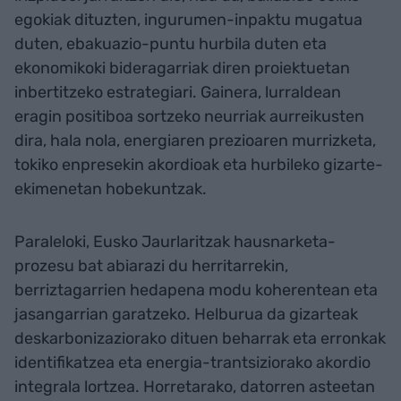
egokiak dituzten, ingurumen-inpaktu mugatua
duten, ebakuazio-puntu hurbila duten eta
ekonomikoki bideragarriak diren proiektuetan
inbertitzeko estrategiari. Gainera, lurraldean
eragin positiboa sortzeko neurriak aurreikusten
dira, hala nola, energiaren prezioaren murrizketa,
tokiko enpresekin akordioak eta hurbileko gizarte-
ekimenetan hobekuntzak.
Paraleloki, Eusko Jaurlaritzak hausnarketa-
prozesu bat abiarazi du herritarrekin,
berriztagarrien hedapena modu koherentean eta
jasangarrian garatzeko. Helburua da gizarteak
deskarbonizaziorako dituen beharrak eta erronkak
identifikatzea eta energia-trantsiziorako akordio
integrala lortzea. Horretarako, datorren asteetan