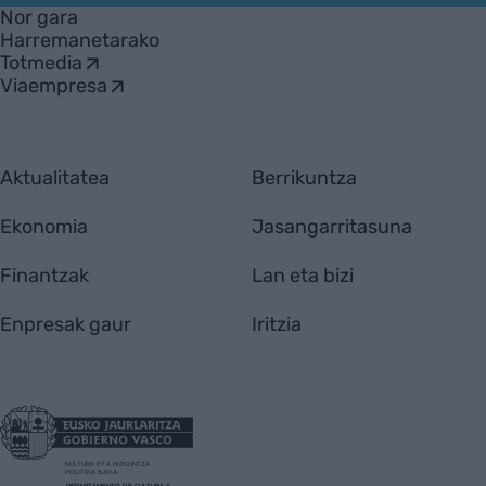
Nor gara
Harremanetarako
Totmedia
Viaempresa
Aktualitatea
Berrikuntza
Ekonomia
Jasangarritasuna
Finantzak
Lan eta bizi
Enpresak gaur
Iritzia