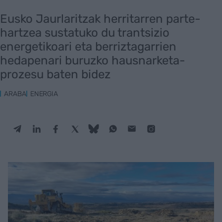
Eusko Jaurlaritzak herritarren parte-
hartzea sustatuko du trantsizio
energetikoari eta berriztagarrien
hedapenari buruzko hausnarketa-
prozesu baten bidez
ARABA
ENERGIA