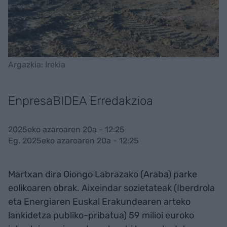
Argazkia: Irekia
EnpresaBIDEA Erredakzioa
2025eko azaroaren 20a - 12:25
Eg. 2025eko azaroaren 20a - 12:25
Martxan dira Oiongo Labrazako (Araba) parke
eolikoaren obrak. Aixeindar sozietateak (Iberdrola
eta Energiaren Euskal Erakundearen arteko
lankidetza publiko-pribatua) 59 milioi euroko