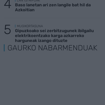
LAN ISTRIPUAK
Baso lanetan ari zen langile bat hil da
Azkoitian
MUGIKORTASUNA
Gipuzkoako sei zerbitzugunek ibilgailu
elektrikoentzako karga azkarreko
harguneak izango dituzte
GAURKO NABARMENDUAK