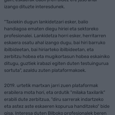
izango dituzte interesdunek.
"Taxiekin dugun lankidetzari esker, balio
handiagoa ematen diegu hiriei eta sektoreko
profesionalei. Lankidetza horri esker, herritarren
eskaera osatu ahal izango dugu, bai hiri barruko
ibilbideetan, bai hiriarteko ibilbideetan, eta
zerbitzu hobea eta mugikortasun hobea eskainiko
ditugu, guztiek irabazi egiten duten testuingurua
sortuta", azaldu zuten plataformakoek.
2019. urtetik martxan jarri zuen plataformak
erabilera mota hori, eta ordutik "milaka taxilarik"
erabili dute zerbitzua, "diru sarrerak indartzeko
eta astez aste eskaeren kopurua handitzeko" bide
gisa. Interesa duten Bilboko profesionalek beren