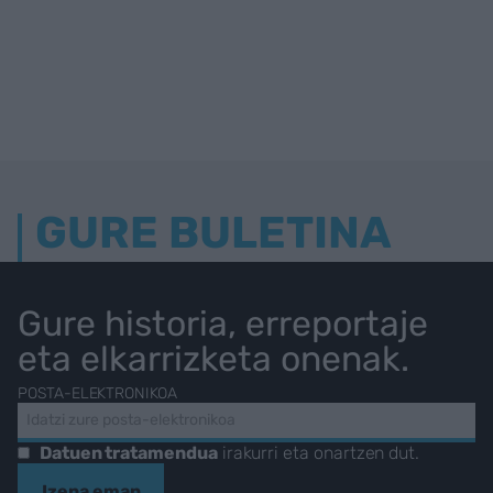
GURE BULETINA
Gure historia, erreportaje
eta elkarrizketa onenak.
POSTA-ELEKTRONIKOA
Datuen tratamendua
irakurri eta onartzen dut.
Izena eman