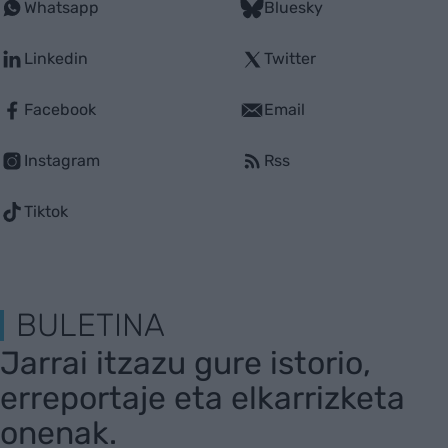
Whatsapp
Bluesky
Linkedin
Twitter
Facebook
Email
Instagram
Rss
Tiktok
BULETINA
Jarrai itzazu gure istorio,
erreportaje eta elkarrizketa
onenak.