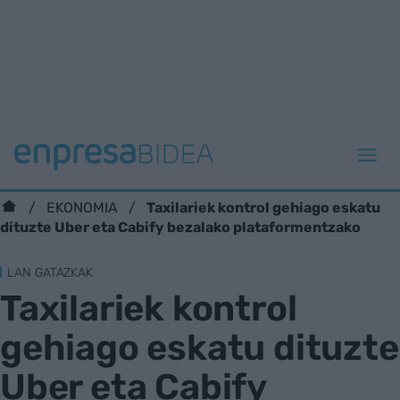
Taxilariek kontrol gehiago eskatu
EKONOMIA
dituzte Uber eta Cabify bezalako plataformentzako
LAN GATAZKAK
Taxilariek kontrol
gehiago eskatu dituzte
Uber eta Cabify