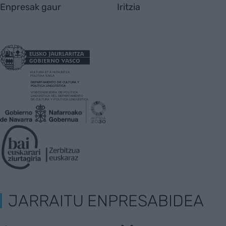
Enpresak gaur
Iritzia
JARRAITU ENPRESABIDEA