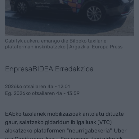
Cabifyk aukera emango die Bilboko taxilariei
plataforman inskribatzeko | Argazkia: Europa Press
EnpresaBIDEA Erredakzioa
2026ko otsailaren 4a - 12:01
Eg. 2026ko otsailaren 4a - 13:59
EAEko taxilariek mobilizazioak antolatu dituzte
gaur, salatzeko gidaridun ibilgailuak (VTC)
alokatzeko plataformen "neurrigabekeria", Uber