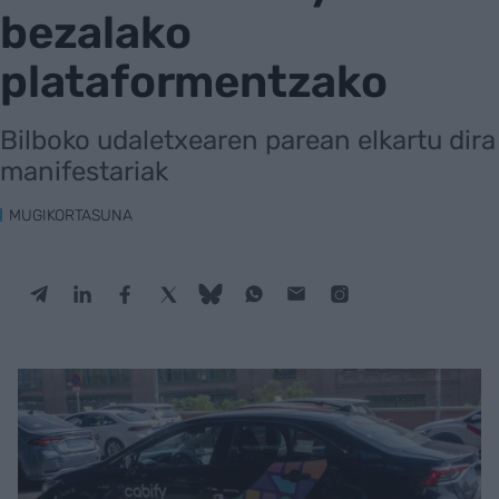
bezalako
plataformentzako
Bilboko udaletxearen parean elkartu dira
manifestariak
MUGIKORTASUNA