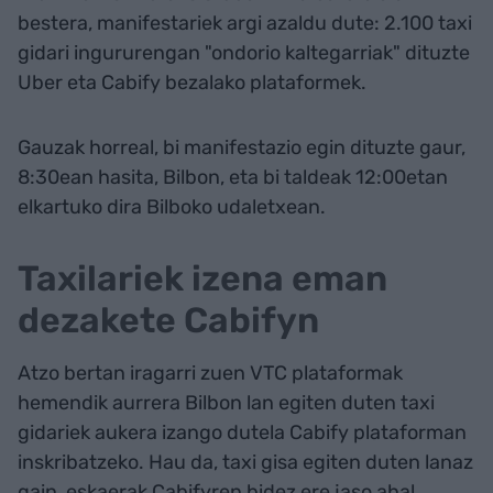
bestera, manifestariek argi azaldu dute: 2.100 taxi
gidari ingururengan "ondorio kaltegarriak" dituzte
Uber eta Cabify bezalako plataformek.
Gauzak horreal, bi manifestazio egin dituzte gaur,
8:30ean hasita, Bilbon, eta bi taldeak 12:00etan
elkartuko dira Bilboko udaletxean.
Taxilariek izena eman
dezakete Cabifyn
Atzo bertan iragarri zuen VTC plataformak
hemendik aurrera Bilbon lan egiten duten taxi
gidariek aukera izango dutela Cabify plataforman
inskribatzeko. Hau da, taxi gisa egiten duten lanaz
gain, eskaerak Cabifyren bidez ere jaso ahal