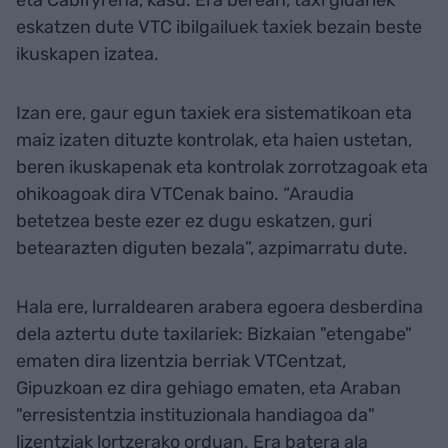
eta Cabifyrena, kasu. Era berean, taxi gidariek
eskatzen dute VTC ibilgailuek taxiek bezain beste
ikuskapen izatea.
Izan ere, gaur egun taxiek era sistematikoan eta
maiz izaten dituzte kontrolak, eta haien ustetan,
beren ikuskapenak eta kontrolak zorrotzagoak eta
ohikoagoak dira VTCenak baino. “Araudia
betetzea beste ezer ez dugu eskatzen, guri
betearazten diguten bezala”, azpimarratu dute.
Hala ere, lurraldearen arabera egoera desberdina
dela aztertu dute taxilariek: Bizkaian "etengabe"
ematen dira lizentzia berriak VTCentzat,
Gipuzkoan ez dira gehiago ematen, eta Araban
"erresistentzia instituzionala handiagoa da"
lizentziak lortzerako orduan. Era batera ala