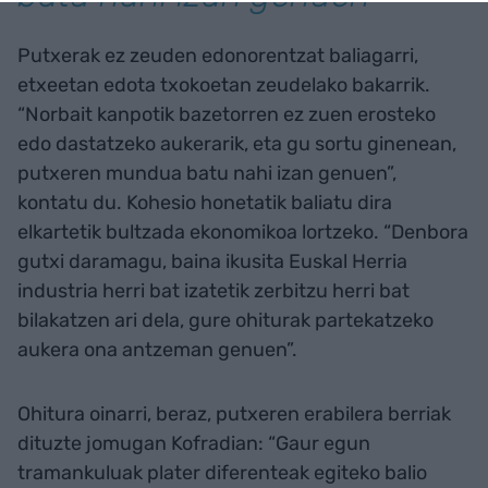
Putxerak ez zeuden edonorentzat baliagarri,
etxeetan edota txokoetan zeudelako bakarrik.
“Norbait kanpotik bazetorren ez zuen erosteko
edo dastatzeko aukerarik, eta gu sortu ginenean,
putxeren mundua batu nahi izan genuen”,
kontatu du. Kohesio honetatik baliatu dira
elkartetik bultzada ekonomikoa lortzeko. “Denbora
gutxi daramagu, baina ikusita Euskal Herria
industria herri bat izatetik zerbitzu herri bat
bilakatzen ari dela, gure ohiturak partekatzeko
aukera ona antzeman genuen”.
Ohitura oinarri, beraz, putxeren erabilera berriak
dituzte jomugan Kofradian: “Gaur egun
tramankuluak plater diferenteak egiteko balio