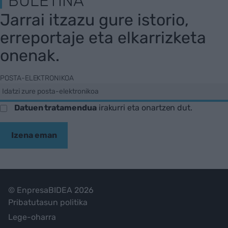
BULETINA
Jarrai itzazu gure istorio,
erreportaje eta elkarrizketa
onenak.
POSTA-ELEKTRONIKOA
Datuen tratamendua
irakurri eta onartzen dut.
Izena eman
© EnpresaBIDEA 2026
Pribatutasun politika
Lege-oharra