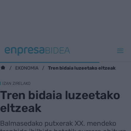
Tren bidaia luzeetako eltzeak
EKONOMIA
IZAN ZIRELAKO
Tren bidaia luzeetako
eltzeak
Balmasedako putxerak XX. mendeko