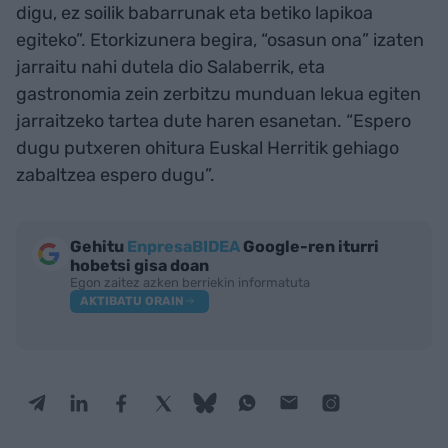
digu, ez soilik babarrunak eta betiko lapikoa
egiteko”. Etorkizunera begira, “osasun ona” izaten
jarraitu nahi dutela dio Salaberrik, eta
gastronomia zein zerbitzu munduan lekua egiten
jarraitzeko tartea dute haren esanetan. “Espero
dugu putxeren ohitura Euskal Herritik gehiago
zabaltzea espero dugu”.
Gehitu
EnpresaBIDEA
Google-ren iturri
hobetsi gisa doan
Egon zaitez azken berriekin informatuta
AKTIBATU ORAIN