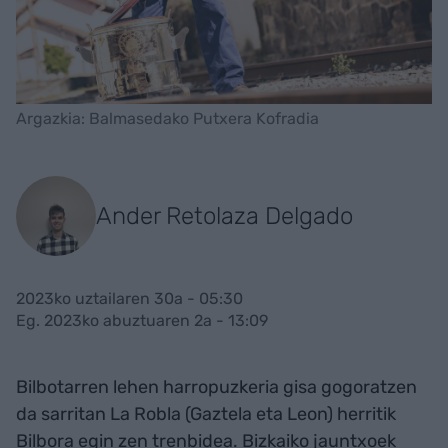
Argazkia: Balmasedako Putxera Kofradia
Ander Retolaza Delgado
2023ko uztailaren 30a - 05:30
Eg. 2023ko abuztuaren 2a - 13:09
Bilbotarren lehen harropuzkeria gisa gogoratzen
da sarritan La Robla (Gaztela eta Leon) herritik
Bilbora egin zen trenbidea. Bizkaiko jauntxoek