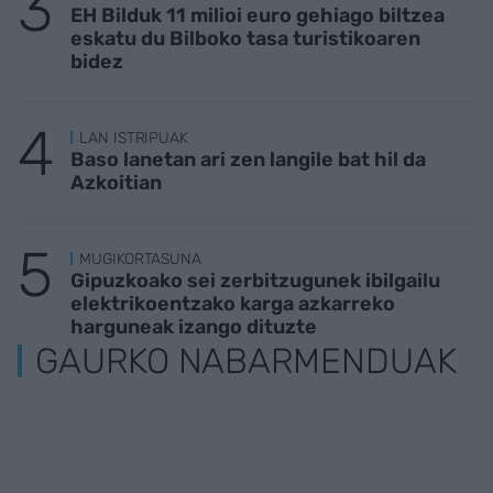
EH Bilduk 11 milioi euro gehiago biltzea
eskatu du Bilboko tasa turistikoaren
bidez
LAN ISTRIPUAK
Baso lanetan ari zen langile bat hil da
Azkoitian
MUGIKORTASUNA
Gipuzkoako sei zerbitzugunek ibilgailu
elektrikoentzako karga azkarreko
harguneak izango dituzte
GAURKO NABARMENDUAK