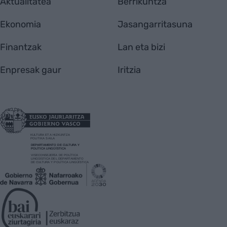
Aktualitatea
Berrikuntza
Ekonomia
Jasangarritasuna
Finantzak
Lan eta bizi
Enpresak gaur
Iritzia