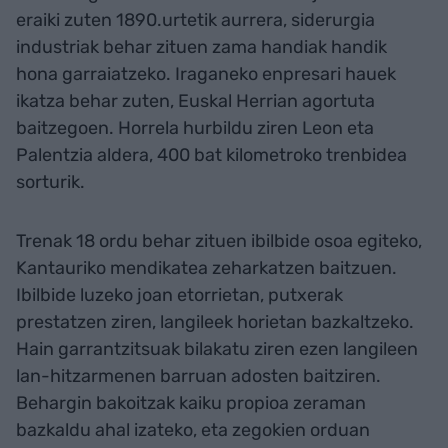
eraiki zuten 1890.urtetik aurrera, siderurgia
industriak behar zituen zama handiak handik
hona garraiatzeko. Iraganeko enpresari hauek
ikatza behar zuten, Euskal Herrian agortuta
baitzegoen. Horrela hurbildu ziren Leon eta
Palentzia aldera, 400 bat kilometroko trenbidea
sorturik.
Trenak 18 ordu behar zituen ibilbide osoa egiteko,
Kantauriko mendikatea zeharkatzen baitzuen.
Ibilbide luzeko joan etorrietan, putxerak
prestatzen ziren, langileek horietan bazkaltzeko.
Hain garrantzitsuak bilakatu ziren ezen langileen
lan-hitzarmenen barruan adosten baitziren.
Behargin bakoitzak kaiku propioa zeraman
bazkaldu ahal izateko, eta zegokien orduan