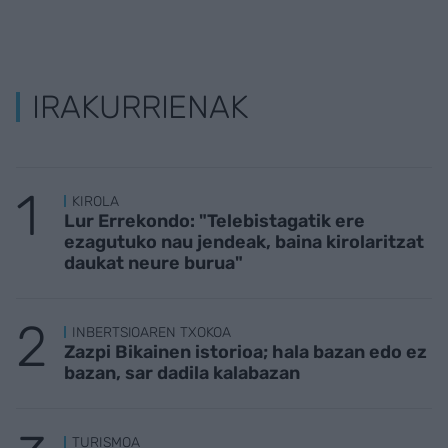
IRAKURRIENAK
KIROLA
Lur Errekondo: "Telebistagatik ere
ezagutuko nau jendeak, baina kirolaritzat
daukat neure burua"
INBERTSIOAREN TXOKOA
Zazpi Bikainen istorioa; hala bazan edo ez
bazan, sar dadila kalabazan
TURISMOA