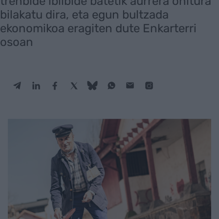
trenbide ibilbide batetik aurrera ohitura
bilakatu dira, eta egun bultzada
ekonomikoa eragiten dute Enkarterri
osoan