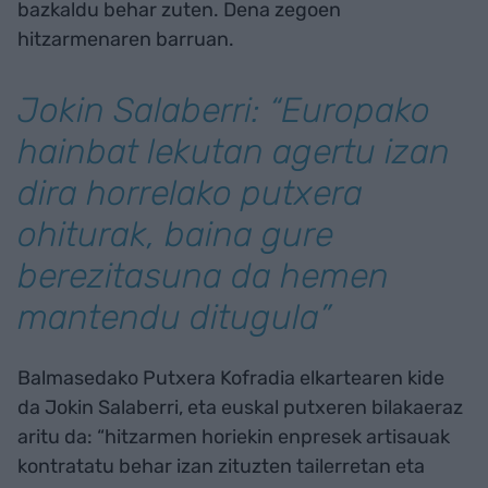
bazkaldu behar zuten. Dena zegoen
hitzarmenaren barruan.
Jokin Salaberri: “Europako
hainbat lekutan agertu izan
dira horrelako putxera
ohiturak, baina gure
berezitasuna da hemen
mantendu ditugula”
Balmasedako Putxera Kofradia elkartearen kide
da Jokin Salaberri, eta euskal putxeren bilakaeraz
aritu da: “hitzarmen horiekin enpresek artisauak
kontratatu behar izan zituzten tailerretan eta