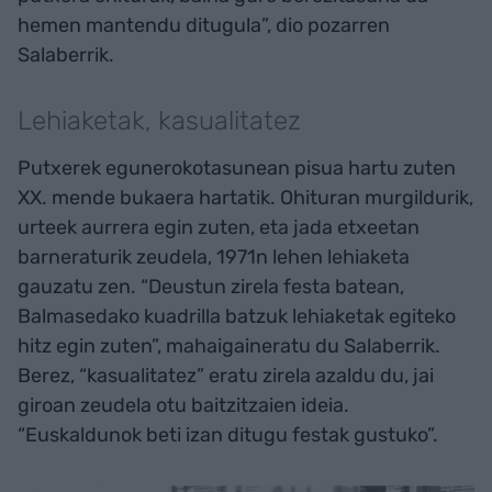
hemen mantendu ditugula”, dio pozarren
Salaberrik.
Lehiaketak, kasualitatez
Putxerek egunerokotasunean pisua hartu zuten
XX. mende bukaera hartatik. Ohituran murgildurik,
urteek aurrera egin zuten, eta jada etxeetan
barneraturik zeudela, 1971n lehen lehiaketa
gauzatu zen. “Deustun zirela festa batean,
Balmasedako kuadrilla batzuk lehiaketak egiteko
hitz egin zuten”, mahaigaineratu du Salaberrik.
Berez, “kasualitatez” eratu zirela azaldu du, jai
giroan zeudela otu baitzitzaien ideia.
“Euskaldunok beti izan ditugu festak gustuko”.