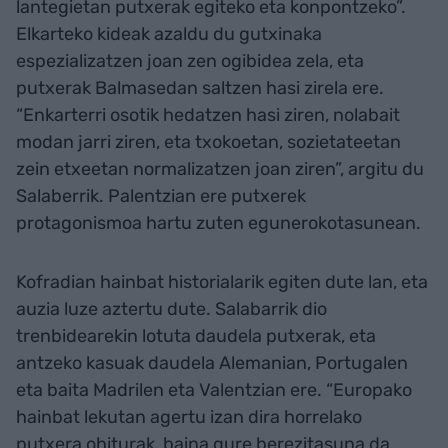
lantegietan putxerak egiteko eta konpontzeko”.
Elkarteko kideak azaldu du gutxinaka
espezializatzen joan zen ogibidea zela, eta
putxerak Balmasedan saltzen hasi zirela ere.
“Enkarterri osotik hedatzen hasi ziren, nolabait
modan jarri ziren, eta txokoetan, sozietateetan
zein etxeetan normalizatzen joan ziren”, argitu du
Salaberrik. Palentzian ere putxerek
protagonismoa hartu zuten egunerokotasunean.
Kofradian hainbat historialarik egiten dute lan, eta
auzia luze aztertu dute. Salabarrik dio
trenbidearekin lotuta daudela putxerak, eta
antzeko kasuak daudela Alemanian, Portugalen
eta baita Madrilen eta Valentzian ere. “Europako
hainbat lekutan agertu izan dira horrelako
putxera ohiturak, baina gure berezitasuna da