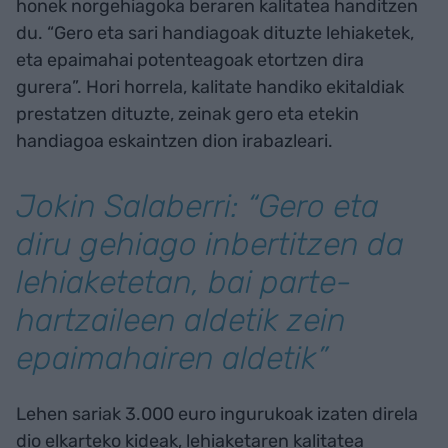
honek norgehiagoka beraren kalitatea handitzen
du. “Gero eta sari handiagoak dituzte lehiaketek,
eta epaimahai potenteagoak etortzen dira
gurera”. Hori horrela, kalitate handiko ekitaldiak
prestatzen dituzte, zeinak gero eta etekin
handiagoa eskaintzen dion irabazleari.
Jokin Salaberri: “Gero eta
diru gehiago inbertitzen da
lehiaketetan, bai parte-
hartzaileen aldetik zein
epaimahairen aldetik”
Lehen sariak 3.000 euro ingurukoak izaten direla
dio elkarteko kideak, lehiaketaren kalitatea