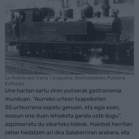
La Roblarako trena | Argazkia: Balmasedako Putxera
Kofradia
Une hartan sartu ziren putxerak gastronomia
munduan. “Aurreko urtean txapelketen
50.urteurrena ospatu genuen, eta egia esan,
osasun ona duen lehiaketa garela uste dugu”,
azpimarratu du elkarteko kideak. Hainbat herritan
zehar hedatzen ari dira Salaberriren arabera, eta