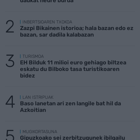
daukat neure burua"
INBERTSIOAREN TXOKOA
Zazpi Bikainen istorioa; hala bazan edo ez
bazan, sar dadila kalabazan
TURISMOA
EH Bilduk 11 milioi euro gehiago biltzea
eskatu du Bilboko tasa turistikoaren
bidez
LAN ISTRIPUAK
Baso lanetan ari zen langile bat hil da
Azkoitian
MUGIKORTASUNA
Gipuzkoako sei zerbitzugunek ibilgailu