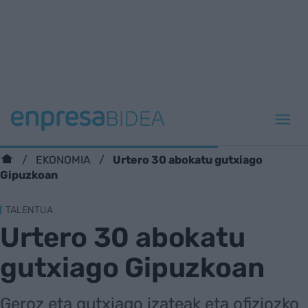
Urtero 30 abokatu gutxiago
EKONOMIA
Gipuzkoan
TALENTUA
Urtero 30 abokatu
gutxiago Gipuzkoan
Geroz eta gutxiago izateak eta ofiziozko