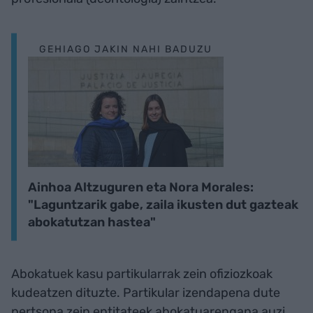
GEHIAGO JAKIN NAHI BADUZU
Ainhoa Altzuguren eta Nora Morales:
"Laguntzarik gabe, zaila ikusten dut gazteak
abokatutzan hastea"
Abokatuek kasu partikularrak zein ofiziozkoak
kudeatzen dituzte. Partikular izendapena dute
pertsona zein entitateek abokatuarengana auzi