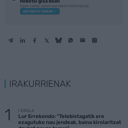
hobetsi gisa doan
Egon zaitez azken berriekin informatuta
AKTIBATU ORAIN
IRAKURRIENAK
KIROLA
Lur Errekondo: "Telebistagatik ere
ezagutuko nau jendeak, baina kirolaritzat