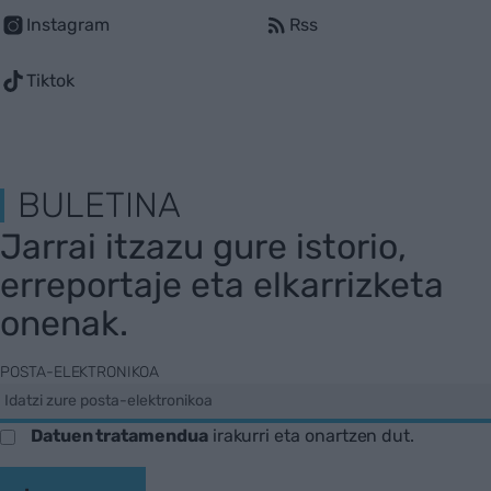
Instagram
Rss
Tiktok
BULETINA
Jarrai itzazu gure istorio,
erreportaje eta elkarrizketa
onenak.
POSTA-ELEKTRONIKOA
Datuen tratamendua
irakurri eta onartzen dut.