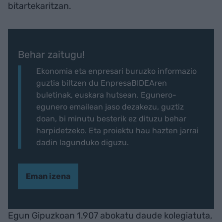
bitartekaritzan.
Behar zaitugu!
Ekonomia eta enpresari buruzko informazio
guztia biltzen du EnpresaBIDEAren
buletinak, euskara hutsean. Egunero-
egunero emailean jaso dezakezu, guztiz
doan, bi minutu besterik ez dituzu behar
harpidetzeko. Eta proiektu hau hazten jarrai
dadin lagunduko diguzu.
Eman izena
Egun Gipuzkoan 1.907 abokatu daude kolegiatuta,