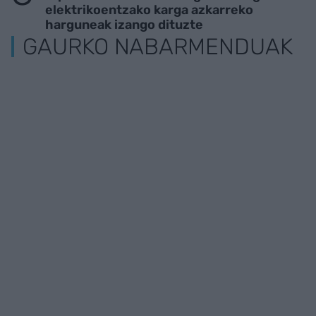
elektrikoentzako karga azkarreko
harguneak izango dituzte
GAURKO NABARMENDUAK