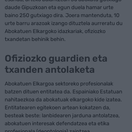
daude Gipuzkoan eta egun duela hamar urte
baino 250 gutxiago dira. Joera mantenduta, 10
urte barru arazoak izango dituztela aurreratu du
Abokatuen Elkargoko idazkariak, ofiziozko
txandetan behinik behin.
Ofiziozko guardien eta
txanden antolaketa
Abokatuen Elkargoa sektoreko profesionalak
batzen dituen entitatea da. Espainiako Estatuan
nahitaezkoa da abokatuak elkargoko kide izatea.
Entitatearen egitekoen artean kokatzen da,
besteak beste: lanbidearen jarduna antolatzea,
abokatuen interesak defendatzea eta etika
profesionala (deontologia) zaintzea.