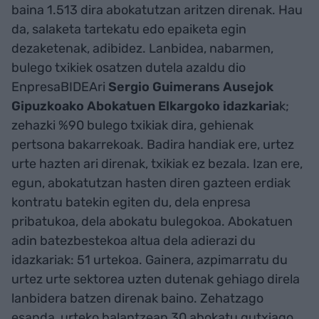
baina 1.513 dira abokatutzan aritzen direnak. Hau
da, salaketa tartekatu edo epaiketa egin
dezaketenak, adibidez. Lanbidea, nabarmen,
bulego txikiek osatzen dutela azaldu dio
EnpresaBIDEAri
Sergio Guimerans Ausejok
Gipuzkoako Abokatuen Elkargoko idazkaria
k;
zehazki %90 bulego txikiak dira, gehienak
pertsona bakarrekoak. Badira handiak ere, urtez
urte hazten ari direnak, txikiak ez bezala. Izan ere,
egun, abokatutzan hasten diren gazteen erdiak
kontratu batekin egiten du, dela enpresa
pribatukoa, dela abokatu bulegokoa. Abokatuen
adin batezbestekoa altua dela adierazi du
idazkariak: 51 urtekoa. Gainera, azpimarratu du
urtez urte sektorea uzten dutenak gehiago direla
lanbidera batzen direnak baino. Zehatzago
esanda, urteko balantzean 30 abokatu gutxiago