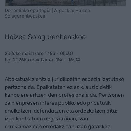
Donostiako epaitegia | Argazkia: Haizea
Solagurenbeaskoa
Haizea Solagurenbeaskoa
2026ko maiatzaren 15a - 05:30
Eg. 2026ko maiatzaren 18a - 16:04
Abokatuak zientzia juridikoetan espezializatutako
pertsona da. Epaiketetan ez ezik, auzibidetik
kanpo ere aritzen den profesionala da. Pertsonen
zein enpresen interes publiko edo pribatuak
aholkatzen, defendatzen eta ordezkatzen ditu;
izan kontratuen negoziazioan, izan
erreklamazioen erredakzioan, izan gatazken