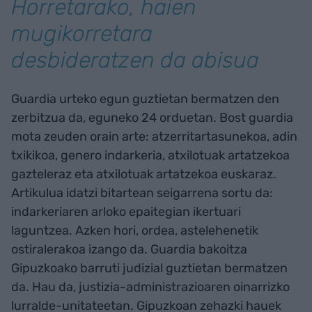
Horretarako, haien
mugikorretara
desbideratzen da abisua
Guardia urteko egun guztietan bermatzen den
zerbitzua da, eguneko 24 orduetan. Bost guardia
mota zeuden orain arte: atzerritartasunekoa, adin
txikikoa, genero indarkeria, atxilotuak artatzekoa
gazteleraz eta atxilotuak artatzekoa euskaraz.
Artikulua idatzi bitartean seigarrena sortu da:
indarkeriaren arloko epaitegian ikertuari
laguntzea. Azken hori, ordea, astelehenetik
ostiralerakoa izango da. Guardia bakoitza
Gipuzkoako barruti judizial guztietan bermatzen
da. Hau da, justizia-administrazioaren oinarrizko
lurralde-unitateetan. Gipuzkoan zehazki hauek