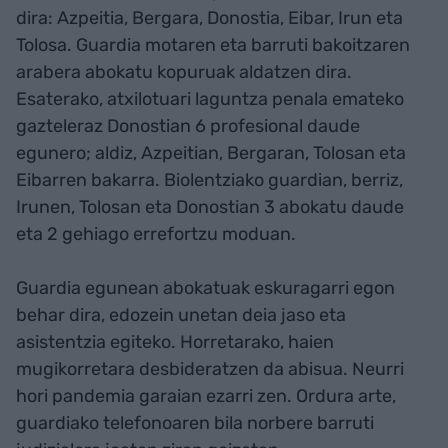
dira: Azpeitia, Bergara, Donostia, Eibar, Irun eta
Tolosa. Guardia motaren eta barruti bakoitzaren
arabera abokatu kopuruak aldatzen dira.
Esaterako, atxilotuari laguntza penala emateko
gazteleraz Donostian 6 profesional daude
egunero; aldiz, Azpeitian, Bergaran, Tolosan eta
Eibarren bakarra. Biolentziako guardian, berriz,
Irunen, Tolosan eta Donostian 3 abokatu daude
eta 2 gehiago errefortzu moduan.
Guardia egunean abokatuak eskuragarri egon
behar dira, edozein unetan deia jaso eta
asistentzia egiteko. Horretarako, haien
mugikorretara desbideratzen da abisua. Neurri
hori pandemia garaian ezarri zen. Ordura arte,
guardiako telefonoaren bila norbere barruti