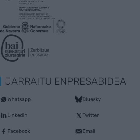
JARRAITU ENPRESABIDEA
Whatsapp
Bluesky
Linkedin
Twitter
Facebook
Email