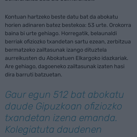
Kontuan hartzeko beste datu bat da abokatu
horien adinaren batez bestekoa: 53 urte. Orokorra
baina bi urte gehiago. Horregatik, belaunaldi
berriak ofiziozko txandetan sartu ezean, zerbitzua
bermatzeko zailtasunak izango dituztela
aurreikusten du Abokatuen Elkargoko idazkariak.
Are gehiago, dagoeneko zailtasunak izaten hasi
dira barruti batzuetan.
Gaur egun 512 bat abokatu
daude Gipuzkoan ofiziozko
txandetan izena emanda.
Kolegiatuta daudenen