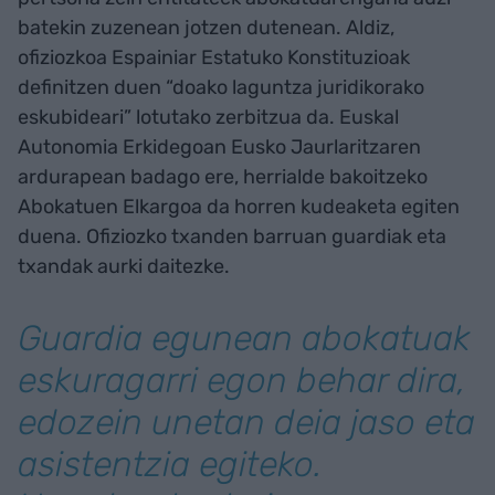
batekin zuzenean jotzen dutenean. Aldiz,
ofiziozkoa Espainiar Estatuko Konstituzioak
definitzen duen “doako laguntza juridikorako
eskubideari” lotutako zerbitzua da. Euskal
Autonomia Erkidegoan Eusko Jaurlaritzaren
ardurapean badago ere, herrialde bakoitzeko
Abokatuen Elkargoa da horren kudeaketa egiten
duena. Ofiziozko txanden barruan guardiak eta
txandak aurki daitezke.
Guardia egunean abokatuak
eskuragarri egon behar dira,
edozein unetan deia jaso eta
asistentzia egiteko.