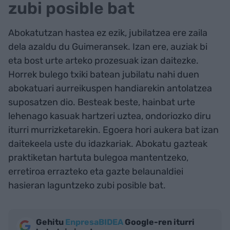
zubi posible bat
Abokatutzan hastea ez ezik, jubilatzea ere zaila
dela azaldu du Guimeransek. Izan ere, auziak bi
eta bost urte arteko prozesuak izan daitezke.
Horrek bulego txiki batean jubilatu nahi duen
abokatuari aurreikuspen handiarekin antolatzea
suposatzen dio. Besteak beste, hainbat urte
lehenago kasuak hartzeri uztea, ondoriozko diru
iturri murrizketarekin. Egoera hori aukera bat izan
daitekeela uste du idazkariak. Abokatu gazteak
praktiketan hartuta bulegoa mantentzeko,
erretiroa errazteko eta gazte belaunaldiei
hasieran laguntzeko zubi posible bat.
Gehitu
EnpresaBIDEA
Google-ren iturri