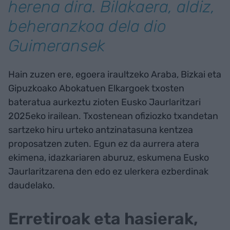
herena dira. Bilakaera, aldiz,
beheranzkoa dela dio
Guimeransek
Hain zuzen ere, egoera iraultzeko Araba, Bizkai eta
Gipuzkoako Abokatuen Elkargoek txosten
bateratua aurkeztu zioten Eusko Jaurlaritzari
2025eko irailean. Txostenean ofiziozko txandetan
sartzeko hiru urteko antzinatasuna kentzea
proposatzen zuten. Egun ez da aurrera atera
ekimena, idazkariaren aburuz, eskumena Eusko
Jaurlaritzarena den edo ez ulerkera ezberdinak
daudelako.
Erretiroak eta hasierak,