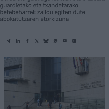
guardietako eta txandetarako
betebeharrek zaildu egiten dute
abokatutzaren etorkizuna