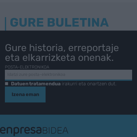
GURE BULETINA
Gure historia, erreportaje
eta elkarrizketa onenak.
POSTA-ELEKTRONIKOA
Datuen tratamendua
irakurri eta onartzen dut.
Izena eman