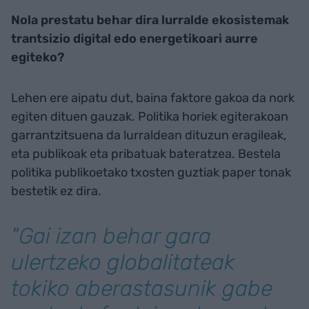
Nola prestatu behar dira lurralde ekosistemak
trantsizio digital edo energetikoari aurre
egiteko?
Lehen ere aipatu dut, baina faktore gakoa da nork
egiten dituen gauzak. Politika horiek egiterakoan
garrantzitsuena da lurraldean dituzun eragileak,
eta publikoak eta pribatuak bateratzea. Bestela
politika publikoetako txosten guztiak paper tonak
bestetik ez dira.
"Gai izan behar gara
ulertzeko globalitateak
tokiko aberastasunik gabe