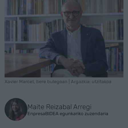
Xavier Marcet, bere bulegoan | Argazkia: utzitakoa
Maite Reizabal Arregi
EnpresaBIDEA egunkariko zuzendaria