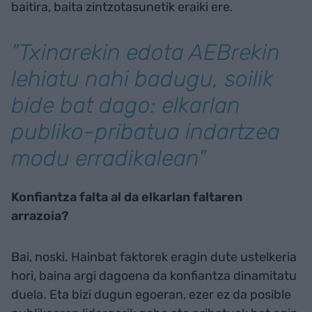
baitira, baita zintzotasunetik eraiki ere.
"Txinarekin edota AEBrekin
lehiatu nahi badugu, soilik
bide bat dago: elkarlan
publiko-pribatua indartzea
modu erradikalean"
Konfiantza falta al da elkarlan faltaren
arrazoia?
Bai, noski. Hainbat faktorek eragin dute ustelkeria
hori, baina argi dagoena da konfiantza dinamitatu
duela. Eta bizi dugun egoeran, ezer ez da posible