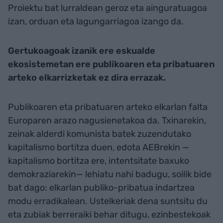
Proiektu bat lurraldean geroz eta ainguratuagoa
izan, orduan eta lagungarriagoa izango da.
Gertukoagoak izanik ere eskualde
ekosistemetan ere publikoaren eta pribatuaren
arteko elkarrizketak ez dira errazak.
Publikoaren eta pribatuaren arteko elkarlan falta
Europaren arazo nagusienetakoa da. Txinarekin,
zeinak alderdi komunista batek zuzendutako
kapitalismo bortitza duen, edota AEBrekin —
kapitalismo bortitza ere, intentsitate baxuko
demokraziarekin— lehiatu nahi badugu, soilik bide
bat dago: elkarlan publiko-pribatua indartzea
modu erradikalean. Ustelkeriak dena suntsitu du
eta zubiak berreraiki behar ditugu, ezinbestekoak