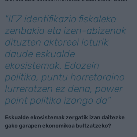
"IFZ identifikazio fiskaleko
zenbakia eta izen-abizenak
dituzten aktoreei loturik
daude eskualde
ekosistemak. Edozein
politika, puntu horretaraino
lurreratzen ez dena, power
point politika izango da"
Eskualde ekosistemak zergatik izan daitezke
gako garapen ekonomikoa bultzatzeko?