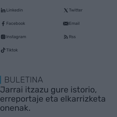
Linkedin
Twitter
Facebook
Email
Instagram
Rss
Tiktok
BULETINA
Jarrai itzazu gure istorio,
erreportaje eta elkarrizketa
onenak.