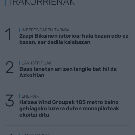
IRAKURRIENAK
INBERTSIOAREN TXOKOA
Zazpi Bikainen istorioa; hala bazan edo ez
bazan, sar dadila kalabazan
LAN ISTRIPUAK
Baso lanetan ari zen langile bat hil da
Azkoitian
ENERGIA
Haizea Wind Groupek 105 metro baino
gehiagoko luzera duten monopiloteak
ekoitzi ditu