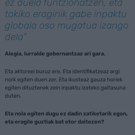
ez duela funtzionatzen, eta
tokiko eraginik gabe inpaktu
globala oso mugatua izango
dela"
Alegia, lurralde gobernantzaz ari gara.
Eta aktoreei buruz ere. Eta identifikatzeaz argi
nork egiten duen zer.
Eta ikusteaz gauza horiek
egiten dituztenek zein inpaktu izateko gaitasuna
duten.
Eta nola egiten dugu ez dadin zatiketarik egon,
eta eragile guztiak bat etor daitezen?