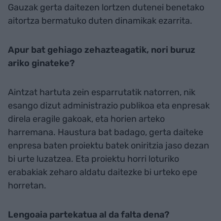
Gauzak gerta daitezen lortzen dutenei benetako
aitortza bermatuko duten dinamikak ezarrita.
Apur bat gehiago zehazteagatik, nori buruz
ariko ginateke?
Aintzat hartuta zein esparrutatik natorren, nik
esango dizut administrazio publikoa eta enpresak
direla eragile gakoak, eta horien arteko
harremana. Haustura bat badago, gerta daiteke
enpresa baten proiektu batek oniritzia jaso dezan
bi urte luzatzea. Eta proiektu horri loturiko
erabakiak zeharo aldatu daitezke bi urteko epe
horretan.
Lengoaia partekatua al da falta dena?