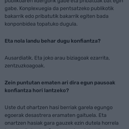
publikoaren lidergorik gabe eta pribatuak bat egin
gabe. Konplexuegia da pentsatzeko publikotik
bakarrik edo pribatutik bakarrik egiten bada
konponbidea topatuko dugula.
Eta nola landu behar dugu konfiantza?
Ausardiatik. Eta joko arau biziagoak ezarrita,
zentzuzkoagoak.
Zein puntutan ematen ari dira egun pausoak
konfiantza hori lantzeko?
Uste dut ohartzen hasi berriak garela egungo
egoerak desastrera eramaten gaituela. Eta
onartzen hasiak gara gauzek ezin dutela horrela