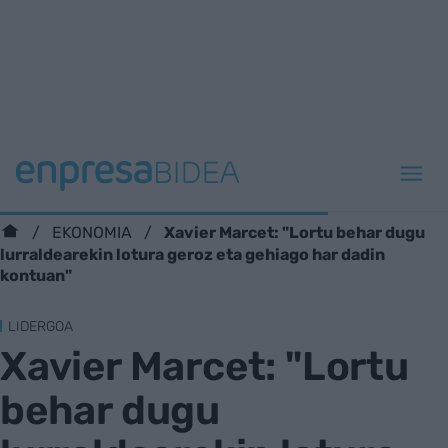
Xavier Marcet: "Lortu behar dugu
EKONOMIA
lurraldearekin lotura geroz eta gehiago har dadin
kontuan"
LIDERGOA
Xavier Marcet: "Lortu
behar dugu