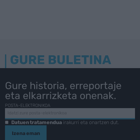
GURE BULETINA
Gure historia, erreportaje
eta elkarrizketa onenak.
POSTA-ELEKTRONIKOA
Datuen tratamendua
irakurri eta onartzen dut.
Izena eman