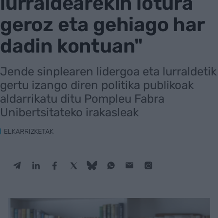
lurraldearekin lotura
geroz eta gehiago har
dadin kontuan"
Jende sinplearen lidergoa eta lurraldetik
gertu izango diren politika publikoak
aldarrikatu ditu Pompleu Fabra
Unibertsitateko irakasleak
ELKARRIZKETAK