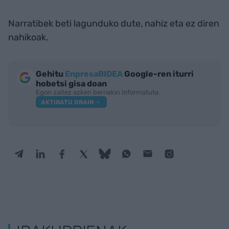
Narratibek beti lagunduko dute, nahiz eta ez diren
nahikoak.
Gehitu
EnpresaBIDEA
Google-ren iturri
hobetsi gisa doan
Egon zaitez azken berriekin informatuta
AKTIBATU ORAIN