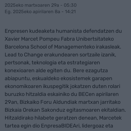
2025eko martxoaren 29a - 05:30
Eg. 2025eko apirilaren 8a - 14:21
Enpresen kudeaketa humanista defendatzen du
Xavier Marcet Pompeu Fabra Unibertsitateko
Barcelona School of Managementeko irakasleak.
Lead to Change erakundearen sortzaile izanik,
pertsonak, teknologia eta estrategiaren
konexioaren alde egiten du. Bere ezagutza
abiapuntu, eskualdeko ekosistemek garapen
ekonomikoaren ikuspegitik jokatzen duten rolari
buruzko hitzaldia eskainiko du BECen apirilaren
29an, Bizkaiko Foru Aldundiak martxan jarritako
Bizkaia Orekan Sakonduz egitasmoaren ekitaldian.
Hitzaldirako hilabete geratzen denean, Marcetek
tartea egin dio EnpresaBIDEAri, lidergoaz eta