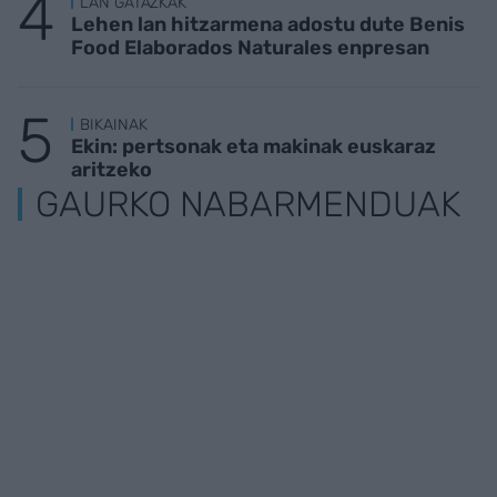
LAN GATAZKAK
Lehen lan hitzarmena adostu dute Benis
Food Elaborados Naturales enpresan
BIKAINAK
Ekin: pertsonak eta makinak euskaraz
aritzeko
GAURKO NABARMENDUAK