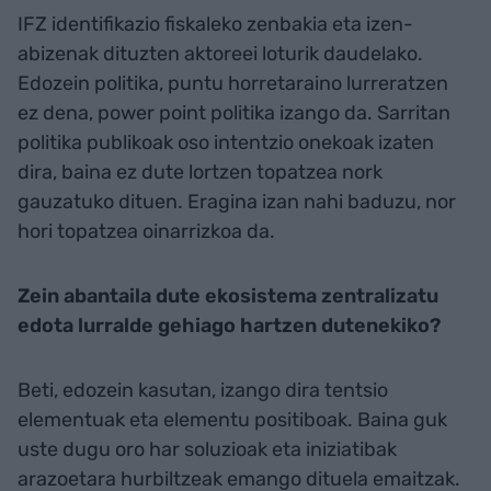
IFZ identifikazio fiskaleko zenbakia eta izen-
abizenak dituzten aktoreei loturik daudelako.
Edozein politika, puntu horretaraino lurreratzen
ez dena, power point politika izango da. Sarritan
politika publikoak oso intentzio onekoak izaten
dira, baina ez dute lortzen topatzea nork
gauzatuko dituen. Eragina izan nahi baduzu, nor
hori topatzea oinarrizkoa da.
Zein abantaila dute ekosistema zentralizatu
edota lurralde gehiago hartzen dutenekiko?
Beti, edozein kasutan, izango dira tentsio
elementuak eta elementu positiboak. Baina guk
uste dugu oro har soluzioak eta iniziatibak
arazoetara hurbiltzeak emango dituela emaitzak.