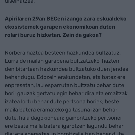
diseinatzea.
Apirilaren 29an BECen izango zara eskualdeko
ekosistemek garapen ekonomikoan duten
rolari buruz hizketan. Zein da gakoa?
Norbera haztea besteen hazkundea bultzatuz.
Lurralde mailan garapena bultzatzeko, hazten
den bitartean hazkundea bultzatuko duen jendea
behar dugu. Edozein erakundetan, eta batez ere
enpresetan, lau esparrutan bultzatu behar dute
hori: gauzak gertatu egin behar dira eta emaitzak
izatea lortu behar dute pertsona horiek; beste
maila batera eramateko gaitasuna izan behar
dute, hala dagokionean; gainontzeko pertsonei
ere beste maila batera igarotzen lagundu behar
die; eta aberastasun hornitzaile izan behar dute.