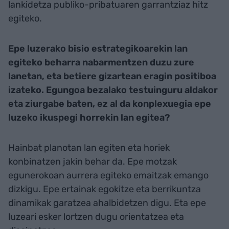
lankidetza publiko-pribatuaren garrantziaz hitz
egiteko.
Epe luzerako bisio estrategikoarekin lan
egiteko beharra nabarmentzen duzu zure
lanetan, eta betiere gizartean eragin positiboa
izateko. Egungoa bezalako testuinguru aldakor
eta ziurgabe baten, ez al da konplexuegia epe
luzeko ikuspegi horrekin lan egitea?
Hainbat planotan lan egiten eta horiek
konbinatzen jakin behar da. Epe motzak
egunerokoan aurrera egiteko emaitzak emango
dizkigu. Epe ertainak egokitze eta berrikuntza
dinamikak garatzea ahalbidetzen digu. Eta epe
luzeari esker lortzen dugu orientatzea eta