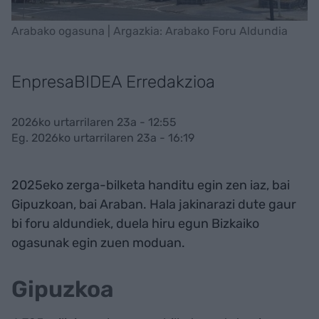
Arabako ogasuna | Argazkia: Arabako Foru Aldundia
EnpresaBIDEA Erredakzioa
2026ko urtarrilaren 23a - 12:55
Eg. 2026ko urtarrilaren 23a - 16:19
2025eko zerga-bilketa handitu egin zen iaz, bai
Gipuzkoan, bai Araban. Hala jakinarazi dute gaur
bi foru aldundiek, duela hiru egun Bizkaiko
ogasunak egin zuen moduan.
Gipuzkoa