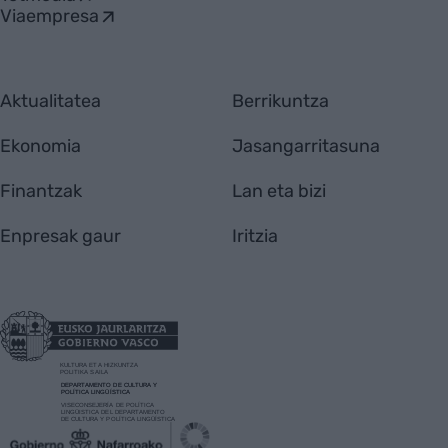
Viaempresa
Aktualitatea
Berrikuntza
Ekonomia
Jasangarritasuna
Finantzak
Lan eta bizi
Enpresak gaur
Iritzia