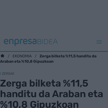
Zerga bilketa %11,5 handitu da
EKONOMIA
Araban eta %10,8 Gipuzkoan
ZERGAK
Zerga bilketa %11,5
handitu da Araban eta
%10,8 Gipuzkoan