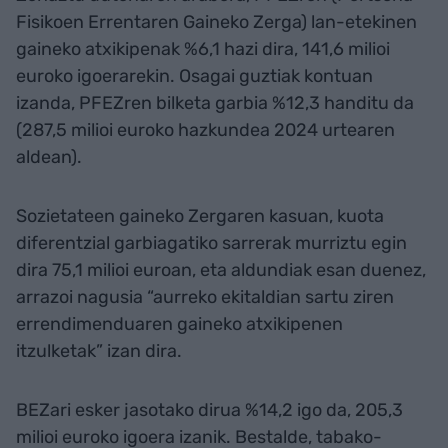
Fisikoen Errentaren Gaineko Zerga) lan-etekinen
gaineko atxikipenak %6,1 hazi dira, 141,6 milioi
euroko igoerarekin. Osagai guztiak kontuan
izanda, PFEZren bilketa garbia %12,3 handitu da
(287,5 milioi euroko hazkundea 2024 urtearen
aldean).
Sozietateen gaineko Zergaren kasuan, kuota
diferentzial garbiagatiko sarrerak murriztu egin
dira 75,1 milioi euroan, eta aldundiak esan duenez,
arrazoi nagusia “aurreko ekitaldian sartu ziren
errendimenduaren gaineko atxikipenen
itzulketak” izan dira.
BEZari esker jasotako dirua %14,2 igo da, 205,3
milioi euroko igoera izanik. Bestalde, tabako-