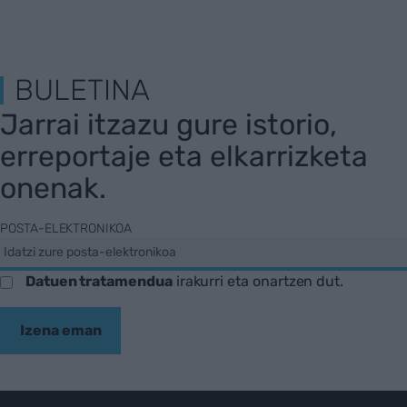
BULETINA
Jarrai itzazu gure istorio,
erreportaje eta elkarrizketa
onenak.
POSTA-ELEKTRONIKOA
Datuen tratamendua
irakurri eta onartzen dut.
Izena eman