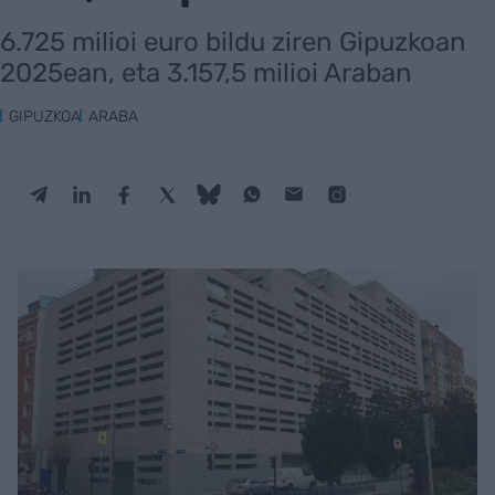
6.725 milioi euro bildu ziren Gipuzkoan
2025ean, eta 3.157,5 milioi Araban
GIPUZKOA
ARABA