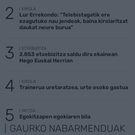
KIROLA
Lur Errekondo: "Telebistagatik ere
ezagutuko nau jendeak, baina kirolaritzat
daukat neure burua"
ETXEBIZITZA
2.853 etxebizitza saldu dira ekainean
Hego Euskal Herrian
KIROLA
Trainerua uretaratzea, urte osoko gastua
IRITZIA
Egokitzapen egokiaren bila
GAURKO NABARMENDUAK