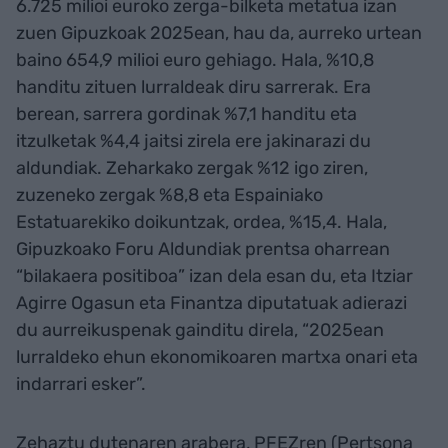
6.725 milioi euroko zerga-bilketa metatua izan
zuen Gipuzkoak 2025ean, hau da, aurreko urtean
baino 654,9 milioi euro gehiago. Hala, %10,8
handitu zituen lurraldeak diru sarrerak. Era
berean, sarrera gordinak %7,1 handitu eta
itzulketak %4,4 jaitsi zirela ere jakinarazi du
aldundiak. Zeharkako zergak %12 igo ziren,
zuzeneko zergak %8,8 eta Espainiako
Estatuarekiko doikuntzak, ordea, %15,4. Hala,
Gipuzkoako Foru Aldundiak prentsa oharrean
“bilakaera positiboa” izan dela esan du, eta Itziar
Agirre Ogasun eta Finantza diputatuak adierazi
du aurreikuspenak gainditu direla, “2025ean
lurraldeko ehun ekonomikoaren martxa onari eta
indarrari esker”.
Zehaztu dutenaren arabera, PFEZren (Pertsona