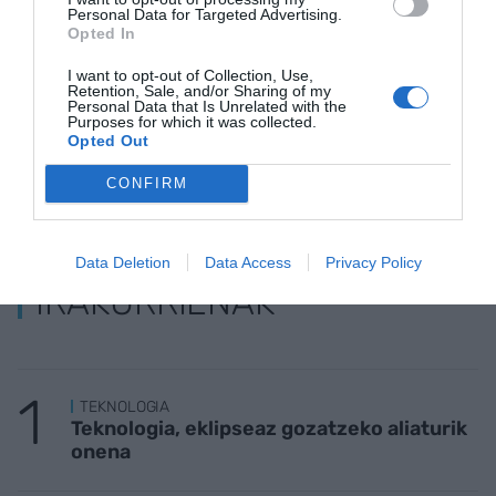
Egon zaitez azken berriekin informatuta
Personal Data for Targeted Advertising.
AKTIBATU ORAIN
Opted In
I want to opt-out of Collection, Use,
Retention, Sale, and/or Sharing of my
Personal Data that Is Unrelated with the
Purposes for which it was collected.
Opted Out
CONFIRM
Data Deletion
Data Access
Privacy Policy
IRAKURRIENAK
TEKNOLOGIA
Teknologia, eklipseaz gozatzeko aliaturik
onena