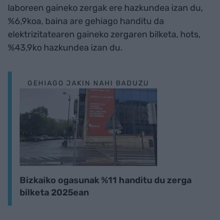
laboreen gaineko zergak ere hazkundea izan du,
%6,9koa, baina are gehiago handitu da
elektrizitatearen gaineko zergaren bilketa, hots,
%43,9ko hazkundea izan du.
GEHIAGO JAKIN NAHI BADUZU
Bizkaiko ogasunak %11 handitu du zerga
bilketa 2025ean