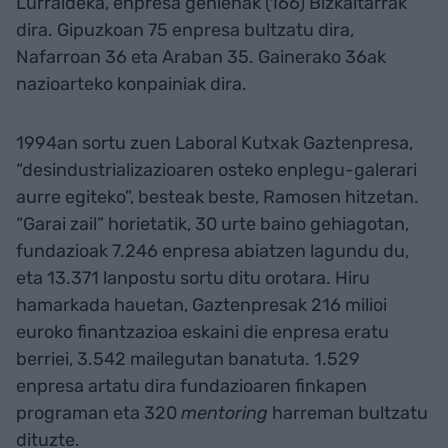
Lurraldeka, enpresa gehienak (166) Bizkaitarrak
dira. Gipuzkoan 75 enpresa bultzatu dira,
Nafarroan 36 eta Araban 35. Gainerako 36ak
nazioarteko konpainiak dira.
1994an sortu zuen Laboral Kutxak Gaztenpresa,
“desindustrializazioaren osteko enplegu-galerari
aurre egiteko”, besteak beste, Ramosen hitzetan.
“Garai zail” horietatik, 30 urte baino gehiagotan,
fundazioak 7.246 enpresa abiatzen lagundu du,
eta 13.371 lanpostu sortu ditu orotara. Hiru
hamarkada hauetan, Gaztenpresak 216 milioi
euroko finantzazioa eskaini die enpresa eratu
berriei, 3.542 mailegutan banatuta. 1.529
enpresa artatu dira fundazioaren finkapen
programan eta 320
mentoring
harreman bultzatu
dituzte.