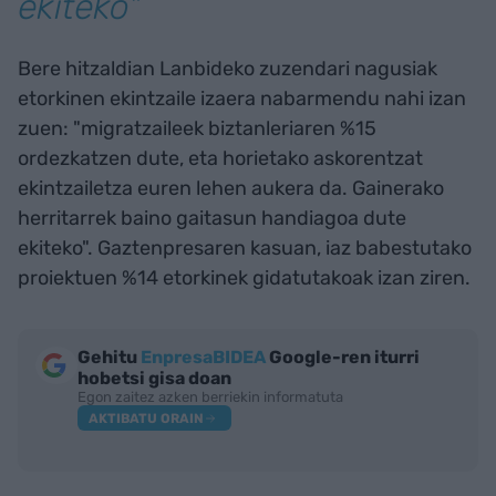
ekiteko"
Bere hitzaldian Lanbideko zuzendari nagusiak
etorkinen ekintzaile izaera nabarmendu nahi izan
zuen: "migratzaileek biztanleriaren %15
ordezkatzen dute, eta horietako askorentzat
ekintzailetza euren lehen aukera da. Gainerako
herritarrek baino gaitasun handiagoa dute
ekiteko". Gaztenpresaren kasuan, iaz babestutako
proiektuen %14 etorkinek gidatutakoak izan ziren.
Gehitu
EnpresaBIDEA
Google-ren iturri
hobetsi gisa doan
Egon zaitez azken berriekin informatuta
AKTIBATU ORAIN