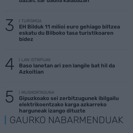
bazan, sar dadila kalabazan
TURISMOA
EH Bilduk 11 milioi euro gehiago biltzea
eskatu du Bilboko tasa turistikoaren
bidez
LAN ISTRIPUAK
Baso lanetan ari zen langile bat hil da
Azkoitian
MUGIKORTASUNA
Gipuzkoako sei zerbitzugunek ibilgailu
elektrikoentzako karga azkarreko
harguneak izango dituzte
GAURKO NABARMENDUAK