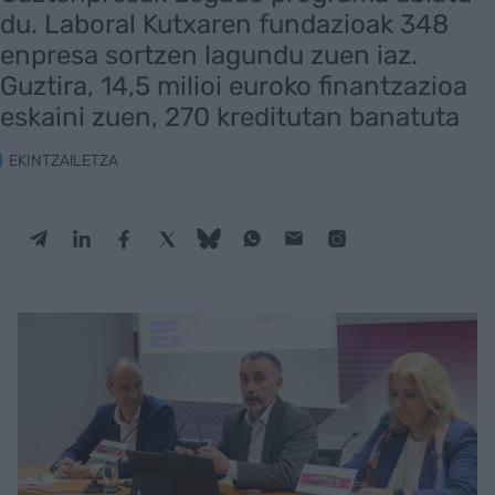
du. Laboral Kutxaren fundazioak 348
enpresa sortzen lagundu zuen iaz.
Guztira, 14,5 milioi euroko finantzazioa
eskaini zuen, 270 kreditutan banatuta
EKINTZAILETZA