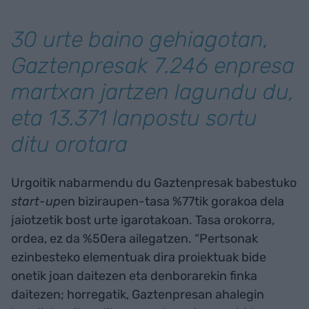
30 urte baino gehiagotan,
Gaztenpresak 7.246 enpresa
martxan jartzen lagundu du,
eta 13.371 lanpostu sortu
ditu orotara
Urgoitik nabarmendu du Gaztenpresak babestuko
start-up
en biziraupen-tasa %77tik gorakoa dela
jaiotzetik bost urte igarotakoan. Tasa orokorra,
ordea, ez da %50era ailegatzen. “Pertsonak
ezinbesteko elementuak dira proiektuak bide
onetik joan daitezen eta denborarekin finka
daitezen; horregatik, Gaztenpresan ahalegin