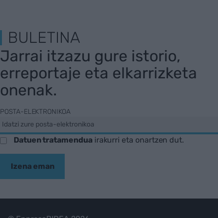
BULETINA
Jarrai itzazu gure istorio,
erreportaje eta elkarrizketa
onenak.
POSTA-ELEKTRONIKOA
Datuen tratamendua
irakurri eta onartzen dut.
Izena eman