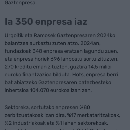
Gaztenpresa.
Ia 350 enpresa iaz
Urgoitik eta Ramosek Gaztenpresaren 2024ko
balantzea aurkeztu zuten atzo. 2024an,
fundazioak 348 enpresa eratzen lagundu zuen,
eta enpresa horiek 696 lanpostu sortu zituzten.
270 kreditu eman zituzten, guztira 14,5 milioi
euroko finantzazioa bilduta. Hots, enpresa berri
bat abiatzeko Gaztenpresaren batezbesteko
inbertsioa 104.070 eurokoa izan zen.
Sektoreka, sortutako enpresen %80
zerbitzuetakoak izan dira, %17 merkataritzakoak,
%2 industriakoak eta %1 lehen sektorekoak.