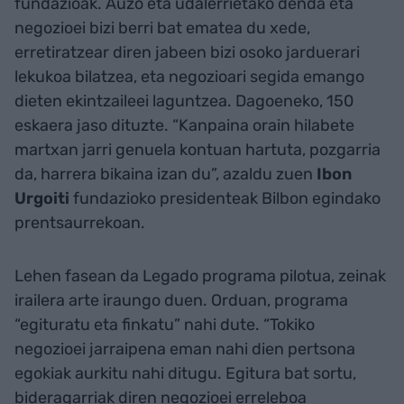
fundazioak. Auzo eta udalerrietako denda eta
negozioei bizi berri bat ematea du xede,
erretiratzear diren jabeen bizi osoko jarduerari
lekukoa bilatzea, eta negozioari segida emango
dieten ekintzaileei laguntzea. Dagoeneko, 150
eskaera jaso dituzte. “Kanpaina orain hilabete
martxan jarri genuela kontuan hartuta, pozgarria
da, harrera bikaina izan du”, azaldu zuen
Ibon
Urgoiti
fundazioko presidenteak Bilbon egindako
prentsaurrekoan.
Lehen fasean da Legado programa pilotua, zeinak
irailera arte iraungo duen. Orduan, programa
“egituratu eta finkatu” nahi dute. “Tokiko
negozioei jarraipena eman nahi dien pertsona
egokiak aurkitu nahi ditugu. Egitura bat sortu,
bideragarriak diren negozioei erreleboa