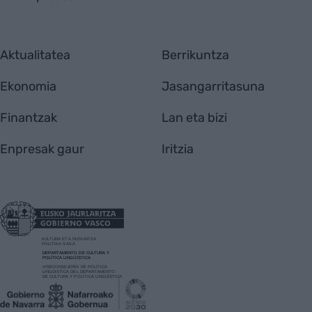
Aktualitatea
Berrikuntza
Ekonomia
Jasangarritasuna
Finantzak
Lan eta bizi
Enpresak gaur
Iritzia