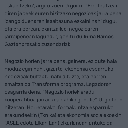
eskaintzeko”, argitu zuen Urgoitik. “Erretiratzear
diren jabeek euren bizitzako negozioak jarraipena
izango duenaren lasaitasuna eskaini nahi dugu,
eta era berean, ekintzaileei negozioaren
jarraipenean lagundu”, gehitu du
Inma Ramos
Gaztenpresako zuzendariak.
Negozio horien jarraipena, gainera, ez dute hala
moduz egin nahi, gizarte-ekonomia esparruko
negozioak bultzatu nahi dituzte, eta horren
emaitza da Transforma programa, Legadoren
osagarria dena. “Negozio horiek eredu
kooperatiboa jarraitzea nahiko genuke”, Urgoitiren
hitzetan. Horretarako, formakuntza esparruko
erakundeekin (Tknika) eta ekonomia sozialekoekin
(ASLE edota Elkar-Lan) elkarlanean arituko da