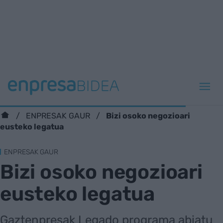
Bizi osoko negozioari
ENPRESAK GAUR
eusteko legatua
ENPRESAK GAUR
Bizi osoko negozioari
eusteko legatua
Gaztenpresak Legado programa abiatu