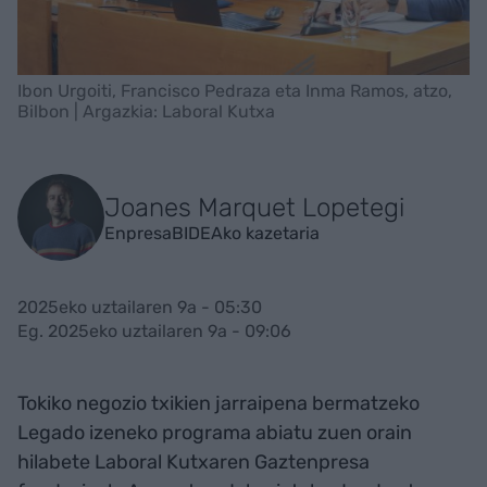
Ibon Urgoiti, Francisco Pedraza eta Inma Ramos, atzo,
Bilbon | Argazkia: Laboral Kutxa
Joanes Marquet Lopetegi
EnpresaBIDEAko kazetaria
2025eko uztailaren 9a - 05:30
Eg. 2025eko uztailaren 9a - 09:06
Tokiko negozio txikien jarraipena bermatzeko
Legado izeneko programa abiatu zuen orain
hilabete Laboral Kutxaren Gaztenpresa