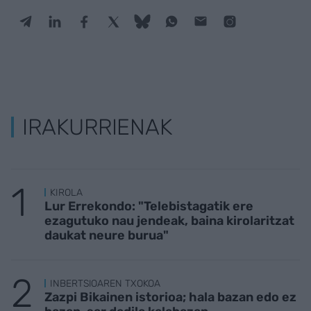
IRAKURRIENAK
KIROLA
Lur Errekondo: "Telebistagatik ere
ezagutuko nau jendeak, baina kirolaritzat
daukat neure burua"
INBERTSIOAREN TXOKOA
Zazpi Bikainen istorioa; hala bazan edo ez