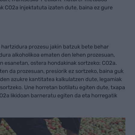
ak CO2a injektatuta izaten dute, baina ez gure
 hartzidura prozesu jakin batzuk bete behar
idura alkoholikoa ematen den lehen prozesuan,
en esanetan, ostera hondakinak sortzeko: CO2a.
n da prozesuan, presiorik ez sortzeko, baina guk
 den azukre kantitatea kalkulatzen dute, legamiak
 sortzeko. Une horretan botilatu egiten dute, txapa
CO2a likidoan barneratu egiten da eta horregatik