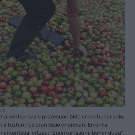
zio
eta kontserbazio prozesuari bide eman behar zaio,
 zituzten hasieran Bizio enpresan. Erronka
n mantentzea lortzea: “Egonkortasuna behar dugu”.