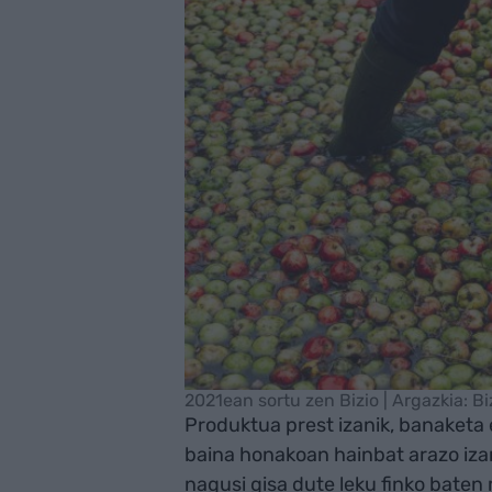
2021ean sortu zen Bizio | Argazkia: Bi
Produktua prest izanik, banaketa 
baina honakoan hainbat arazo izan
nagusi gisa dute leku finko bate