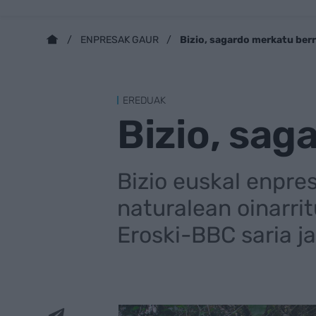
Bizio, sagardo merkatu berr
ENPRESAK GAUR
EREDUAK
Bizio, sag
Bizio euskal enpre
naturalean oinarri
Eroski-BBC saria ja