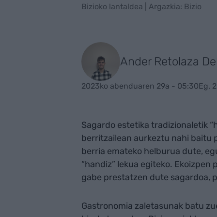
Bizioko lantaldea | Argazkia: Bizio
Ander Retolaza De
2023ko abenduaren 29a - 05:30
Eg. 
Sagardo estetika tradizionaletik 
berritzailean aurkeztu nahi baitu
berria emateko helburua dute, eg
“handiz” lekua egiteko. Ekoizpen p
gabe prestatzen dute sagardoa, pre
Gastronomia zaletasunak batu zue