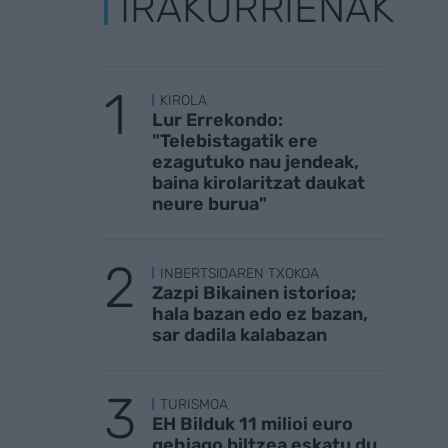
IRAKURRIENAK
KIROLA
Lur Errekondo:
"Telebistagatik ere
ezagutuko nau jendeak,
baina kirolaritzat daukat
neure burua"
INBERTSIOAREN TXOKOA
Zazpi Bikainen istorioa;
hala bazan edo ez bazan,
sar dadila kalabazan
TURISMOA
EH Bilduk 11 milioi euro
gehiago biltzea eskatu du