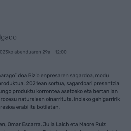
lgado
2023ko abenduaren 29a - 12:00
“harago” doa Bizio enpresaren sagardoa, modu
 produktua. 2021ean sortua, sagardoari presentzia
ungo produktu korrontea asetzeko eta bertan lan
rozesu naturalean oinarrituta, inolako gehigarririk
sioa erabilita botiletan.
n, Omar Escarra, Julia Laich eta Maore Ruiz