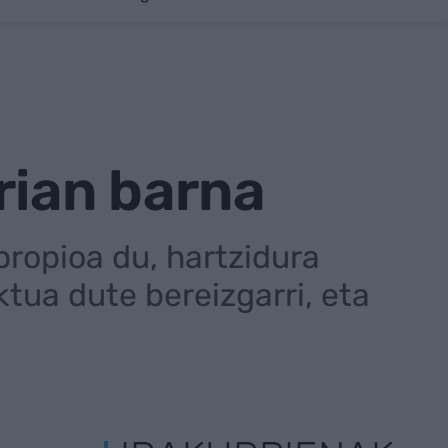
rian barna
propioa du, hartzidura
tua dute bereizgarri, eta