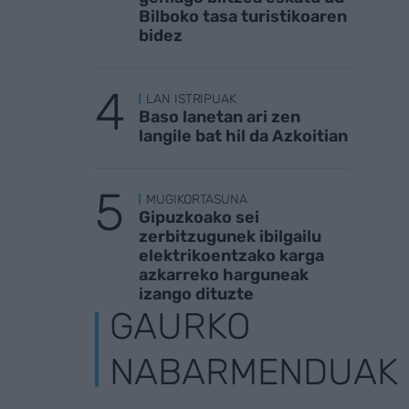
Bilboko tasa turistikoaren
bidez
LAN ISTRIPUAK
Baso lanetan ari zen
langile bat hil da Azkoitian
MUGIKORTASUNA
Gipuzkoako sei
zerbitzugunek ibilgailu
elektrikoentzako karga
azkarreko harguneak
izango dituzte
GAURKO
NABARMENDUAK