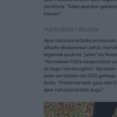
jarraituta. “Edari apardun gehien
kasuan”.
Hartzidura naturala
Apar naturala lortzeko prozesuan,
dituzte ekoizpenean zehar. Hartz
legamiak azukrea “jaten” du Ruiz
“Normalean CO2a kanporatzea uzte
ez dugu horrela egiten”. Geratzen
jaten jarraitzeko eta CO2 gehiago
itxita: “Presio horrekin gasa edo 
apar naturala lortzen dugu”.