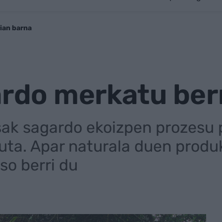
ian barna
ardo merkatu ber
sak sagardo ekoizpen prozesu 
tuta. Apar naturala duen produk
so berri du