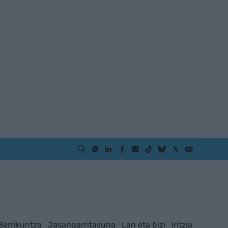
Berrikuntza
Jasangarritasuna
Lan eta bizi
Iritzia