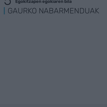
Egokitzapen egokiaren bila
GAURKO NABARMENDUAK