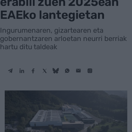
erabili zuen 2025ean
EAEko lantegietan
Ingurumenaren, gizartearen eta
gobernantzaren arloetan neurri berriak
hartu ditu taldeak