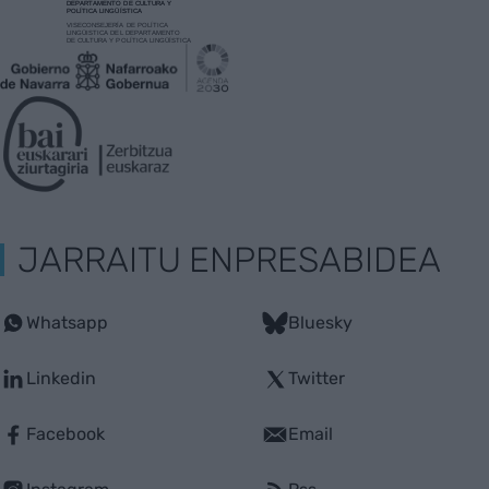
JARRAITU ENPRESABIDEA
Whatsapp
Bluesky
Linkedin
Twitter
Facebook
Email