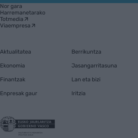
Nor gara
Harremanetarako
Totmedia
Viaempresa
Aktualitatea
Berrikuntza
Ekonomia
Jasangarritasuna
Finantzak
Lan eta bizi
Enpresak gaur
Iritzia