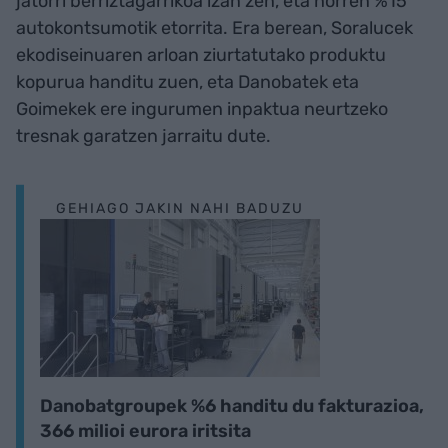
jatorri berriztagarrikoa izan zen, eta horren %15
autokontsumotik etorrita. Era berean, Soralucek
ekodiseinuaren arloan ziurtatutako produktu
kopurua handitu zuen, eta Danobatek eta
Goimekek ere ingurumen inpaktua neurtzeko
tresnak garatzen jarraitu dute.
GEHIAGO JAKIN NAHI BADUZU
Danobatgroupek %6 handitu du fakturazioa,
366 milioi eurora iritsita