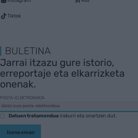
Instagram
Rss
Tiktok
BULETINA
Jarrai itzazu gure istorio,
erreportaje eta elkarrizketa
onenak.
POSTA-ELEKTRONIKOA
Datuen tratamendua
irakurri eta onartzen dut.
Izena eman