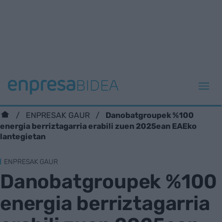
Danobatgroupek %100
ENPRESAK GAUR
energia berriztagarria erabili zuen 2025ean EAEko
lantegietan
ENPRESAK GAUR
Danobatgroupek %100
energia berriztagarria