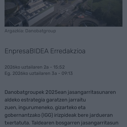
Argazkia: Danobatgroup
EnpresaBIDEA Erredakzioa
2026ko uztailaren 2a - 15:52
Eg. 2026ko uztailaren 3a - 09:13
Danobatgroupek 2025ean jasangarritasunaren
aldeko estrategia garatzen jarraitu
zuen, ingurumeneko, gizarteko eta
gobernantzako (IGG) irizpideak bere jardueran
txertatuta. Taldearen bosgarren jasangarritasun