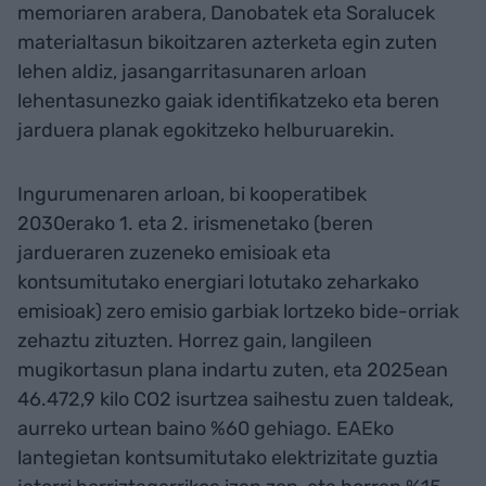
memoriaren arabera, Danobatek eta Soralucek
materialtasun bikoitzaren azterketa egin zuten
lehen aldiz, jasangarritasunaren arloan
lehentasunezko gaiak identifikatzeko eta beren
jarduera planak egokitzeko helburuarekin.
Ingurumenaren arloan, bi kooperatibek
2030erako 1. eta 2. irismenetako (beren
jardueraren zuzeneko emisioak eta
kontsumitutako energiari lotutako zeharkako
emisioak) zero emisio garbiak lortzeko bide-orriak
zehaztu zituzten. Horrez gain, langileen
mugikortasun plana indartu zuten, eta 2025ean
46.472,9 kilo CO2 isurtzea saihestu zuen taldeak,
aurreko urtean baino %60 gehiago. EAEko
lantegietan kontsumitutako elektrizitate guztia