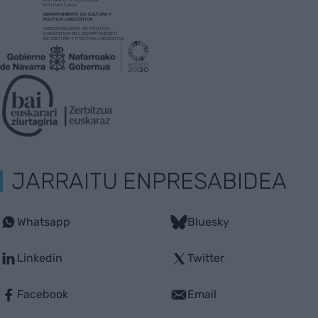
JARRAITU ENPRESABIDEA
Whatsapp
Bluesky
Linkedin
Twitter
Facebook
Email