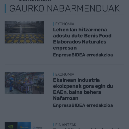
GAURKO NABARMENDUAK
EKONOMIA
Lehen lan hitzarmena
adostu dute Benis Food
Elaborados Naturales
enpresan
EnpresaBIDEA erredakzioa
EKONOMIA
Ekainean industria
ekoizpenak gora egin du
EAEn, baina behera
Nafarroan
EnpresaBIDEA erredakzioa
FINANTZAK