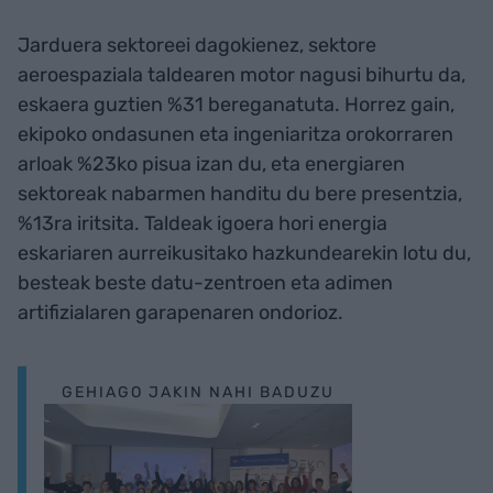
Jarduera sektoreei dagokienez, sektore
aeroespaziala taldearen motor nagusi bihurtu da,
eskaera guztien %31 bereganatuta. Horrez gain,
ekipoko ondasunen eta ingeniaritza orokorraren
arloak %23ko pisua izan du, eta energiaren
sektoreak nabarmen handitu du bere presentzia,
%13ra iritsita. Taldeak igoera hori energia
eskariaren aurreikusitako hazkundearekin lotu du,
besteak beste datu-zentroen eta adimen
artifizialaren garapenaren ondorioz.
GEHIAGO JAKIN NAHI BADUZU