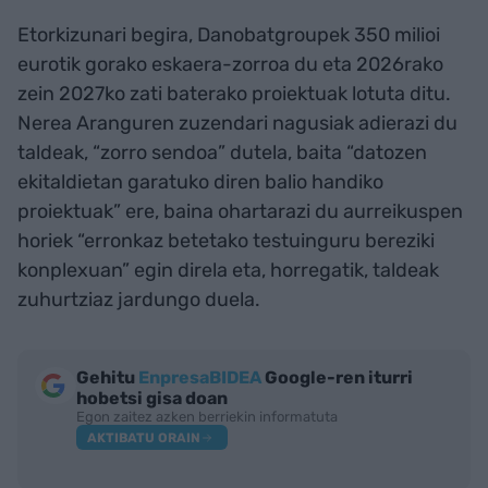
Etorkizunari begira, Danobatgroupek 350 milioi
eurotik gorako eskaera-zorroa du eta 2026rako
zein 2027ko zati baterako proiektuak lotuta ditu.
Nerea Aranguren zuzendari nagusiak adierazi du
taldeak, “zorro sendoa” dutela, baita “datozen
ekitaldietan garatuko diren balio handiko
proiektuak” ere, baina ohartarazi du aurreikuspen
horiek “erronkaz betetako testuinguru bereziki
konplexuan” egin direla eta, horregatik, taldeak
zuhurtziaz jardungo duela.
Gehitu
EnpresaBIDEA
Google-ren iturri
hobetsi gisa doan
Egon zaitez azken berriekin informatuta
AKTIBATU ORAIN