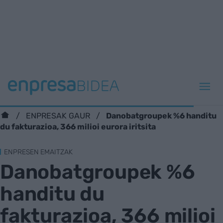
Danobatgroupek %6 handitu
ENPRESAK GAUR
du fakturazioa, 366 milioi eurora iritsita
ENPRESEN EMAITZAK
Danobatgroupek %6
handitu du
fakturazioa, 366 milioi