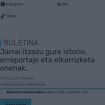
Instagram
Rss
Tiktok
BULETINA
Jarrai itzazu gure istorio,
erreportaje eta elkarrizketa
onenak.
POSTA-ELEKTRONIKOA
Datuen tratamendua
irakurri eta onartzen dut.
Izena eman