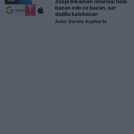
Zazpi Bikainen istorioa; hala
bazan edo ez bazan, sar
dadila kalabazan
Axier Garate Azpitarte