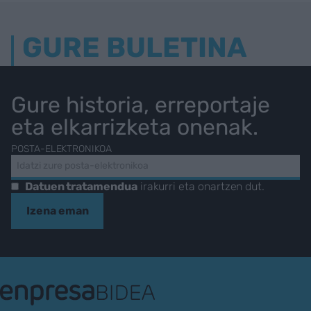
GURE BULETINA
Gure historia, erreportaje
eta elkarrizketa onenak.
POSTA-ELEKTRONIKOA
Datuen tratamendua
irakurri eta onartzen dut.
Izena eman