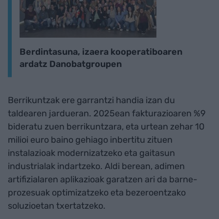
Berdintasuna, izaera kooperatiboaren
ardatz Danobatgroupen
Berrikuntzak ere garrantzi handia izan du
taldearen jardueran. 2025ean fakturazioaren %9
bideratu zuen berrikuntzara, eta urtean zehar 10
milioi euro baino gehiago inbertitu zituen
instalazioak modernizatzeko eta gaitasun
industrialak indartzeko. Aldi berean, adimen
artifizialaren aplikazioak garatzen ari da barne-
prozesuak optimizatzeko eta bezeroentzako
soluzioetan txertatzeko.