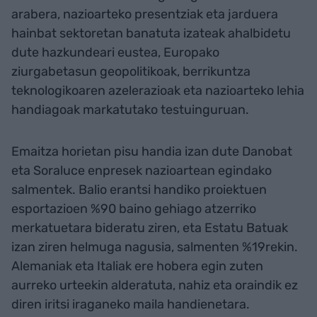
arabera, nazioarteko presentziak eta jarduera
hainbat sektoretan banatuta izateak ahalbidetu
dute hazkundeari eustea, Europako
ziurgabetasun geopolitikoak, berrikuntza
teknologikoaren azelerazioak eta nazioarteko lehia
handiagoak markatutako testuinguruan.
Emaitza horietan pisu handia izan dute Danobat
eta Soraluce enpresek nazioartean egindako
salmentek. Balio erantsi handiko proiektuen
esportazioen %90 baino gehiago atzerriko
merkatuetara bideratu ziren, eta Estatu Batuak
izan ziren helmuga nagusia, salmenten %19rekin.
Alemaniak eta Italiak ere hobera egin zuten
aurreko urteekin alderatuta, nahiz eta oraindik ez
diren iritsi iraganeko maila handienetara.