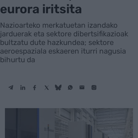
eurora iritsita
Nazioarteko merkatuetan izandako
jarduerak eta sektore dibertsifikazioak
bultzatu dute hazkundea; sektore
aeroespaziala eskaeren iturri nagusia
bihurtu da