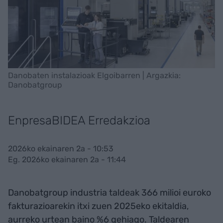
Danobaten instalazioak Elgoibarren | Argazkia:
Danobatgroup
EnpresaBIDEA Erredakzioa
2026ko ekainaren 2a - 10:53
Eg. 2026ko ekainaren 2a - 11:44
Danobatgroup industria taldeak 366 milioi euroko
fakturazioarekin itxi zuen 2025eko ekitaldia,
aurreko urtean baino %6 gehiago. Taldearen