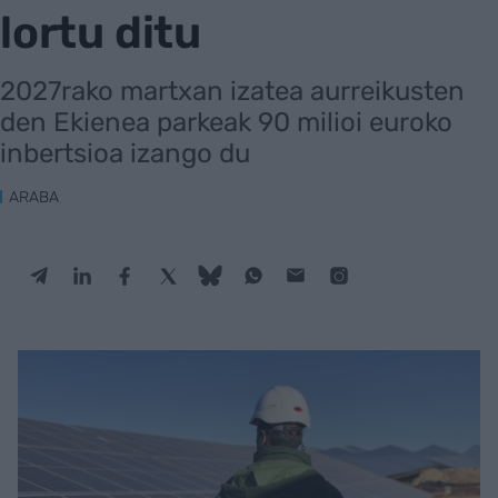
lortu ditu
2027rako martxan izatea aurreikusten
den Ekienea parkeak 90 milioi euroko
inbertsioa izango du
ARABA