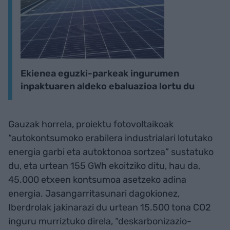
Ekienea eguzki-parkeak ingurumen
inpaktuaren aldeko ebaluazioa lortu du
Gauzak horrela, proiektu fotovoltaikoak
“autokontsumoko erabilera industrialari lotutako
energia garbi eta autoktonoa sortzea” sustatuko
du, eta urtean 155 GWh ekoitziko ditu, hau da,
45.000 etxeen kontsumoa asetzeko adina
energia. Jasangarritasunari dagokionez,
Iberdrolak jakinarazi du urtean 15.500 tona CO2
inguru murriztuko direla, “deskarbonizazio-