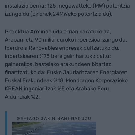
instalazio berria: 125 megawatteko (MW) potentzia
izango du (Ekianek 24MWeko potentzia du).
Proiektua Armiñon udalerrian kokatuko da,
Araban, eta 90 milioi euroko inbertsioa izango du.
Iberdrola Renovables enpresak bultzatuko du,
inbertsioaren %75 bere gain hartuko baitu;
gainerakoa, bestelako erakundeen bitartez
finantzatuko da: Eusko Jaurlaritzaren Energiaren
Euskal Erakundeak %18, Mondragon Korporazioko
KREAN ingeniaritzak %5 eta Arabako Foru
Aldundiak %2.
GEHIAGO JAKIN NAHI BADUZU