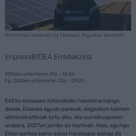
Armiñonen kokatuko da Ekienea | Argazkia: Iberdrola
EnpresaBIDEA Erredakzioa
2026ko urtarrilaren 21a - 16:36
Eg. 2026ko urtarrilaren 22a - 09:23
EAEko instalazio fotovoltaiko handiena izango
denak, Ekienea eguzki parkeak, dagozkion baimen
administratiboak lortu ditu, eta aurreikuspenen
arabera, 2027an jarriko da martxan. Hala, egungo
Ekian parkea baino askoz handiagoa izango da