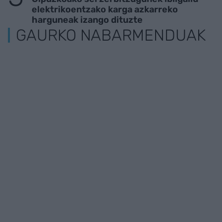
elektrikoentzako karga azkarreko
harguneak izango dituzte
GAURKO NABARMENDUAK