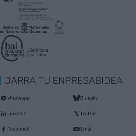
JARRAITU ENPRESABIDEA
Whatsapp
Bluesky
Linkedin
Twitter
Facebook
Email