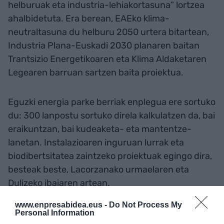
helburuak eta industria-lehiakortasuna” lortzea
ahalbidetuta. Era berean, EAEko klima-
neutraltasuna du helburu 2050 urtera bitartean,
Industria Plana-Euskadi 2030 planaren baitan
Trantsizio Energetikoaren eta Klima Aldaketaren
Legearen barruan sartzen baita proiektua.
Eguzki energia parke berriak enplegua ere sortuko
du: 300 lanpostu sortuko direla kalkulatzen da, bai
eraikuntzan, bai kudeaketa- eta mantentze-
lanetan. Instalazioaren inguruan lurrak eta
biodibertsitatea zaintzeko proiektuak egingo dira,
besteak beste, Lacorzanako urmaelaren eta
Dulizeko ibaiaren artean.
www.enpresabidea.eus -
Do Not Process My
Personal Information
Gehitu
EnpresaBIDEA
Google-ren iturri