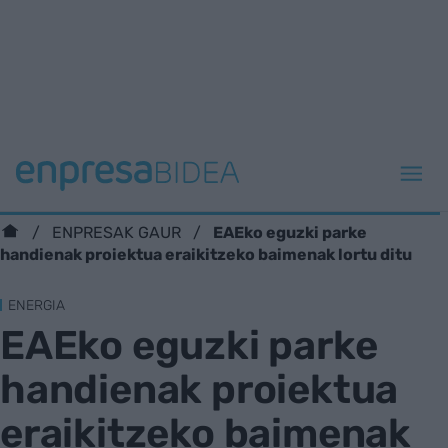
EAEko eguzki parke
ENPRESAK GAUR
handienak proiektua eraikitzeko baimenak lortu ditu
ENERGIA
EAEko eguzki parke
handienak proiektua
eraikitzeko baimenak