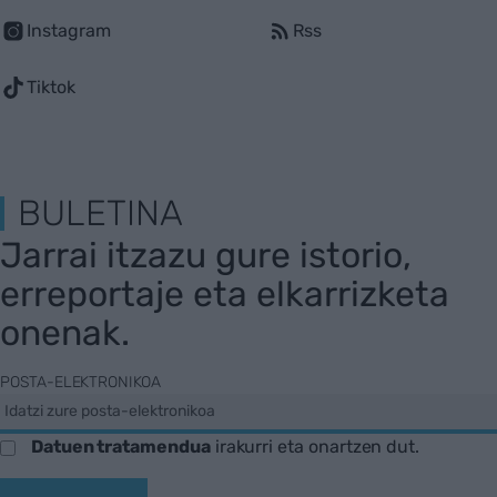
Instagram
Rss
Tiktok
BULETINA
Jarrai itzazu gure istorio,
erreportaje eta elkarrizketa
onenak.
POSTA-ELEKTRONIKOA
Datuen tratamendua
irakurri eta onartzen dut.