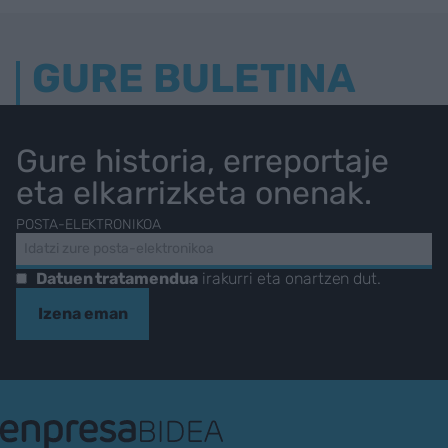
GURE BULETINA
Gure historia, erreportaje
eta elkarrizketa onenak.
POSTA-ELEKTRONIKOA
Datuen tratamendua
irakurri eta onartzen dut.
Izena eman