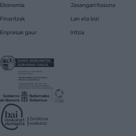
Ekonomia
Jasangarritasuna
Finantzak
Lan eta bizi
Enpresak gaur
Iritzia