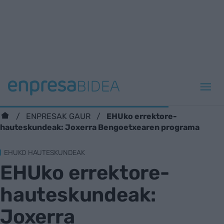
EHUko errektore-
ENPRESAK GAUR
hauteskundeak: Joxerra Bengoetxearen programa
EHUKO HAUTESKUNDEAK
EHUko errektore-
hauteskundeak:
Joxerra