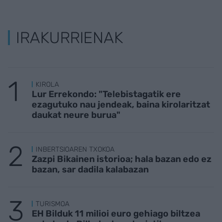
IRAKURRIENAK
KIROLA
Lur Errekondo: "Telebistagatik ere
ezagutuko nau jendeak, baina kirolaritzat
daukat neure burua"
INBERTSIOAREN TXOKOA
Zazpi Bikainen istorioa; hala bazan edo ez
bazan, sar dadila kalabazan
TURISMOA
EH Bilduk 11 milioi euro gehiago biltzea