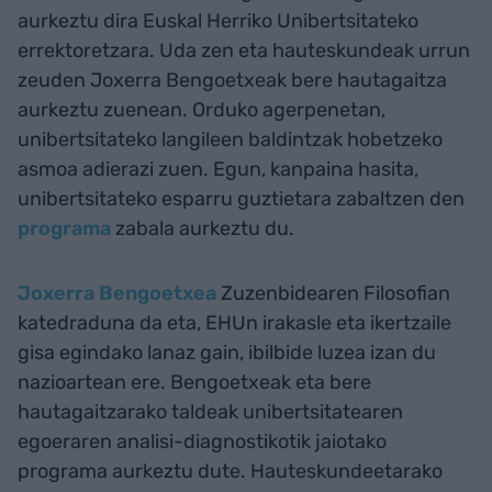
aurkeztu dira Euskal Herriko Unibertsitateko
errektoretzara. Uda zen eta hauteskundeak urrun
zeuden Joxerra Bengoetxeak bere hautagaitza
aurkeztu zuenean. Orduko agerpenetan,
unibertsitateko langileen baldintzak hobetzeko
asmoa adierazi zuen. Egun, kanpaina hasita,
unibertsitateko esparru guztietara zabaltzen den
programa
zabala aurkeztu du.
Joxerra Bengoetxea
Zuzenbidearen Filosofian
katedraduna da eta, EHUn irakasle eta ikertzaile
gisa egindako lanaz gain, ibilbide luzea izan du
nazioartean ere. Bengoetxeak eta bere
hautagaitzarako taldeak unibertsitatearen
egoeraren analisi-diagnostikotik jaiotako
programa aurkeztu dute. Hauteskundeetarako