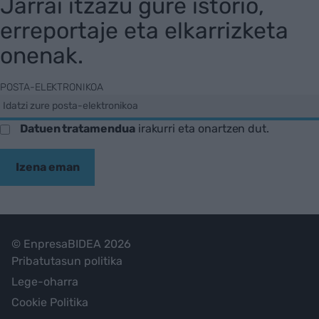
Jarrai itzazu gure istorio,
erreportaje eta elkarrizketa
onenak.
POSTA-ELEKTRONIKOA
Datuen tratamendua
irakurri eta onartzen dut.
Izena eman
© EnpresaBIDEA 2026
Pribatutasun politika
Lege-oharra
Cookie Politika