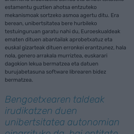
estamentu guztien ahotsa entzuteko
mekanismoak sortzeko asmoa agertu ditu. Era
berean, unibertsitatea bere hurbileko
testuinguruan garatu nahi du, Euroeskualdeak
ematen dituen abantailak aprobetxatuz eta
euskal gizarteak dituen erronkei erantzunez, hala
nola, genero arrakala murriztea, euskarari
dagokion lekua bermatzea eta datuen
burujabetasuna software librearen bidez
bermatzea.
Bengoetxearen taldeak
irudikatzen duen
unibertsitatea autonomian
oinarrituko da, bai entitate