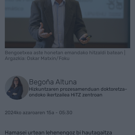
Bengoetxea aste honetan emandako hitzaldi batean |
Argazkia: Oskar Matxin/Foku
Begoña Altuna
Hizkuntzaren prozesamenduan doktoretza-
ondoko ikertzailea HiTZ zentroan
2024ko azaroaren 15a - 05:30
Hamasei urtean lehenengoz bi hautagaitza