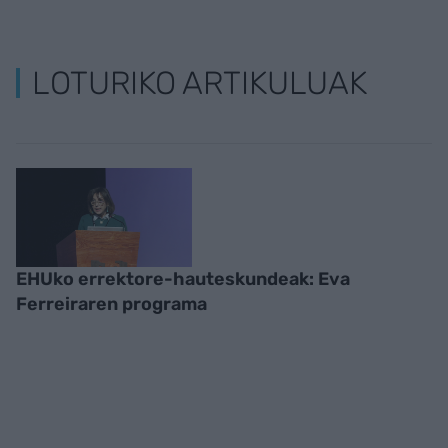
LOTURIKO ARTIKULUAK
EHUko errektore-hauteskundeak: Eva
Ferreiraren programa