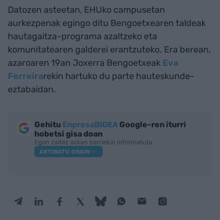
Datozen asteetan, EHUko campusetan
aurkezpenak egingo ditu Bengoetxearen taldeak
hautagaitza-programa azaltzeko eta
komunitatearen galderei erantzuteko. Era berean,
azaroaren 19an Joxerra Bengoetxeak
Eva
Ferreira
rekin hartuko du parte hauteskunde-
eztabaidan.
Gehitu
EnpresaBIDEA
Google-ren iturri
hobetsi gisa doan
Egon zaitez azken berriekin informatuta
AKTIBATU ORAIN