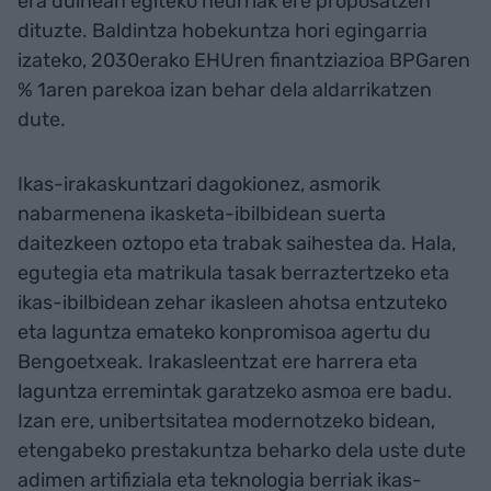
era duinean egiteko neurriak ere proposatzen
dituzte. Baldintza hobekuntza hori egingarria
izateko, 2030erako EHUren finantziazioa BPGaren
% 1aren parekoa izan behar dela aldarrikatzen
dute.
Ikas-irakaskuntzari dagokionez, asmorik
nabarmenena ikasketa-ibilbidean suerta
daitezkeen oztopo eta trabak saihestea da. Hala,
egutegia eta matrikula tasak berraztertzeko eta
ikas-ibilbidean zehar ikasleen ahotsa entzuteko
eta laguntza emateko konpromisoa agertu du
Bengoetxeak. Irakasleentzat ere harrera eta
laguntza erremintak garatzeko asmoa ere badu.
Izan ere, unibertsitatea modernotzeko bidean,
etengabeko prestakuntza beharko dela uste dute
adimen artifiziala eta teknologia berriak ikas-