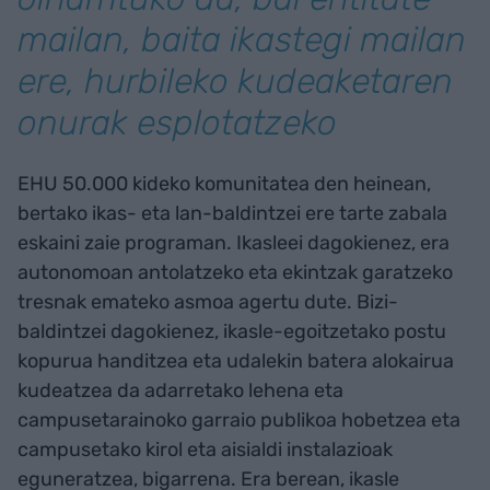
mailan, baita ikastegi mailan
ere, hurbileko kudeaketaren
onurak esplotatzeko
EHU 50.000 kideko komunitatea den heinean,
bertako ikas- eta lan-baldintzei ere tarte zabala
eskaini zaie programan. Ikasleei dagokienez, era
autonomoan antolatzeko eta ekintzak garatzeko
tresnak emateko asmoa agertu dute. Bizi-
baldintzei dagokienez, ikasle-egoitzetako postu
kopurua handitzea eta udalekin batera alokairua
kudeatzea da adarretako lehena eta
campusetarainoko garraio publikoa hobetzea eta
campusetako kirol eta aisialdi instalazioak
eguneratzea, bigarrena. Era berean, ikasle