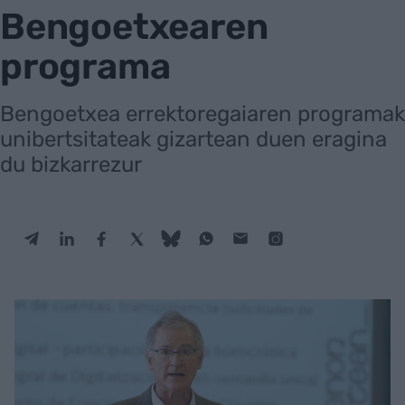
Bengoetxearen
programa
Bengoetxea errektoregaiaren programak
unibertsitateak gizartean duen eragina
du bizkarrezur