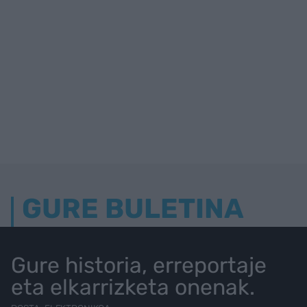
GURE BULETINA
Gure historia, erreportaje
eta elkarrizketa onenak.