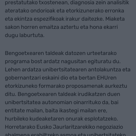
prestatutako txostenean, diagnosia zein analisitik
ateratako ondorioak eta etorkizunerako erronka
eta ekintza espezifikoak irakur daitezke. Miaketa
sakon horren emaitza aztertu eta hona ekarri
dugu laburtuta.
Bengoetxearen taldeak datozen urteetarako
programa bost ardatz nagusitan egituratu du.
Lehen ardatza unibertsitatearen antolakuntza eta
gobernantzari eskaini dio eta bertan EHUren
etorkizuneko formarako proposamenak aurkeztu
ditu. Bengoetxearen taldeak irudikatzen duen
unibertsitatea autonomian oinarrituko da, bai
entitate mailan, baita ikastegi mailan ere,
hurbileko kudeaketaren onurak esplotatzeko.
Horretarako Eusko Jaurlaritzarekiko negoziazio
ahalmena erabiltzeko asmoa eta unibertsitateko