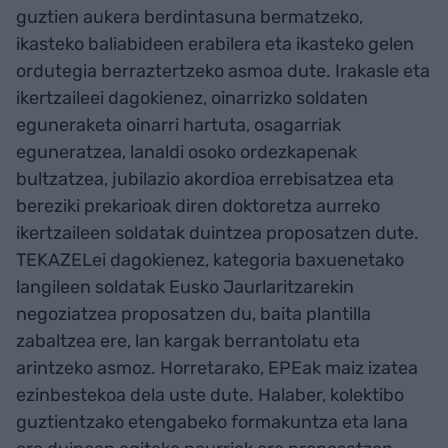
guztien aukera berdintasuna bermatzeko,
ikasteko baliabideen erabilera eta ikasteko gelen
ordutegia berraztertzeko asmoa dute. Irakasle eta
ikertzaileei dagokienez, oinarrizko soldaten
eguneraketa oinarri hartuta, osagarriak
eguneratzea, lanaldi osoko ordezkapenak
bultzatzea, jubilazio akordioa errebisatzea eta
bereziki prekarioak diren doktoretza aurreko
ikertzaileen soldatak duintzea proposatzen dute.
TEKAZELei dagokienez, kategoria baxuenetako
langileen soldatak Eusko Jaurlaritzarekin
negoziatzea proposatzen du, baita plantilla
zabaltzea ere, lan kargak berrantolatu eta
arintzeko asmoz. Horretarako, EPEak maiz izatea
ezinbestekoa dela uste dute. Halaber, kolektibo
guztientzako etengabeko formakuntza eta lana