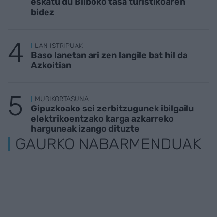
eskatu du Bilboko tasa turistikoaren
bidez
LAN ISTRIPUAK
Baso lanetan ari zen langile bat hil da
Azkoitian
MUGIKORTASUNA
Gipuzkoako sei zerbitzugunek ibilgailu
elektrikoentzako karga azkarreko
harguneak izango dituzte
GAURKO NABARMENDUAK