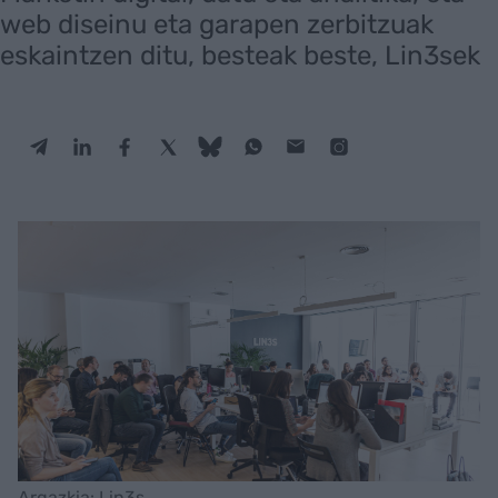
web diseinu eta garapen zerbitzuak
eskaintzen ditu, besteak beste, Lin3sek
Argazkia: Lin3s