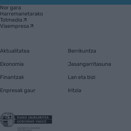
Nor gara
Harremanetarako
Totmedia
Viaempresa
Aktualitatea
Berrikuntza
Ekonomia
Jasangarritasuna
Finantzak
Lan eta bizi
Enpresak gaur
Iritzia