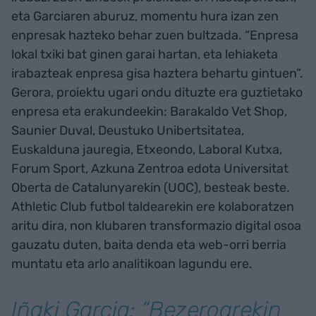
eta Garciaren aburuz, momentu hura izan zen
enpresak hazteko behar zuen bultzada. “Enpresa
lokal txiki bat ginen garai hartan, eta lehiaketa
irabazteak enpresa gisa haztera behartu gintuen”.
Gerora, proiektu ugari ondu dituzte era guztietako
enpresa eta erakundeekin: Barakaldo Vet Shop,
Saunier Duval, Deustuko Unibertsitatea,
Euskalduna jauregia, Etxeondo, Laboral Kutxa,
Forum Sport, Azkuna Zentroa edota Universitat
Oberta de Catalunyarekin (UOC), besteak beste.
Athletic Club futbol taldearekin ere kolaboratzen
aritu dira, non klubaren transformazio digital osoa
gauzatu duten, baita denda eta web-orri berria
muntatu eta arlo analitikoan lagundu ere.
Iñaki Garcia: “Bezeroarekin