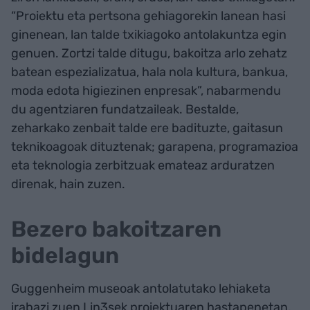
“Proiektu eta pertsona gehiagorekin lanean hasi
ginenean, lan talde txikiagoko antolakuntza egin
genuen. Zortzi talde ditugu, bakoitza arlo zehatz
batean espezializatua, hala nola kultura, bankua,
moda edota higiezinen enpresak”, nabarmendu
du agentziaren fundatzaileak. Bestalde,
zeharkako zenbait talde ere badituzte, gaitasun
teknikoagoak dituztenak; garapena, programazioa
eta teknologia zerbitzuak emateaz arduratzen
direnak, hain zuzen.
Bezero bakoitzaren
bidelagun
Guggenheim museoak antolatutako lehiaketa
irabazi zuen Lin3sek proiektuaren hastapenetan,