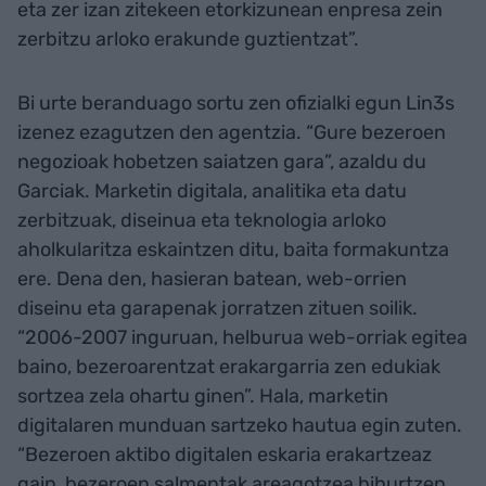
eta zer izan zitekeen etorkizunean enpresa zein
zerbitzu arloko erakunde guztientzat”.
Bi urte beranduago sortu zen ofizialki egun Lin3s
izenez ezagutzen den agentzia. “Gure bezeroen
negozioak hobetzen saiatzen gara”, azaldu du
Garciak. Marketin digitala, analitika eta datu
zerbitzuak, diseinua eta teknologia arloko
aholkularitza eskaintzen ditu, baita formakuntza
ere. Dena den, hasieran batean, web-orrien
diseinu eta garapenak jorratzen zituen soilik.
“2006-2007 inguruan, helburua web-orriak egitea
baino, bezeroarentzat erakargarria zen edukiak
sortzea zela ohartu ginen”. Hala, marketin
digitalaren munduan sartzeko hautua egin zuten.
“Bezeroen aktibo digitalen eskaria erakartzeaz
gain, bezeroen salmentak areagotzea bihurtzen