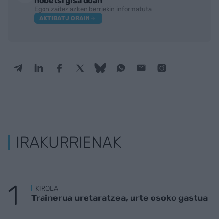
hobetsi gisa doan
Egon zaitez azken berriekin informatuta
AKTIBATU ORAIN
IRAKURRIENAK
KIROLA
Trainerua uretaratzea, urte osoko gastua