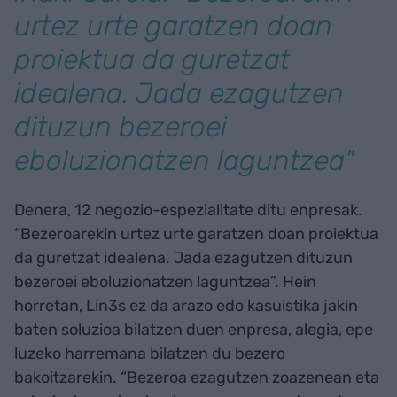
urtez urte garatzen doan
proiektua da guretzat
idealena. Jada ezagutzen
dituzun bezeroei
eboluzionatzen laguntzea"
Denera, 12 negozio-espezialitate ditu enpresak.
“Bezeroarekin urtez urte garatzen doan proiektua
da guretzat idealena. Jada ezagutzen dituzun
bezeroei eboluzionatzen laguntzea”. Hein
horretan, Lin3s ez da arazo edo kasuistika jakin
baten soluzioa bilatzen duen enpresa, alegia, epe
luzeko harremana bilatzen du bezero
bakoitzarekin. “Bezeroa ezagutzen zoazenean eta