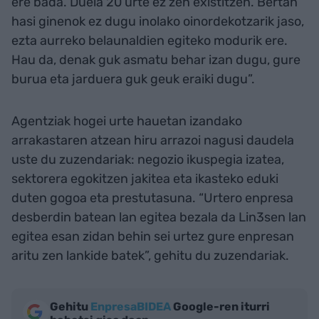
ere bada. Duela 20 urte ez zen existitzen. Bertan
hasi ginenok ez dugu inolako oinordekotzarik jaso,
ezta aurreko belaunaldien egiteko modurik ere.
Hau da, denak guk asmatu behar izan dugu, gure
burua eta jarduera guk geuk eraiki dugu”.
Agentziak hogei urte hauetan izandako
arrakastaren atzean hiru arrazoi nagusi daudela
uste du zuzendariak: negozio ikuspegia izatea,
sektorera egokitzen jakitea eta ikasteko eduki
duten gogoa eta prestutasuna. “Urtero enpresa
desberdin batean lan egitea bezala da Lin3sen lan
egitea esan zidan behin sei urtez gure enpresan
aritu zen lankide batek”, gehitu du zuzendariak.
Gehitu
EnpresaBIDEA
Google-ren iturri