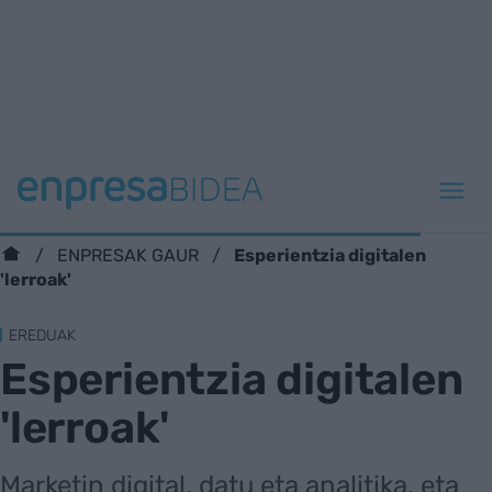
Esperientzia digitalen
ENPRESAK GAUR
'lerroak'
EREDUAK
Esperientzia digitalen
'lerroak'
Marketin digital, datu eta analitika, eta