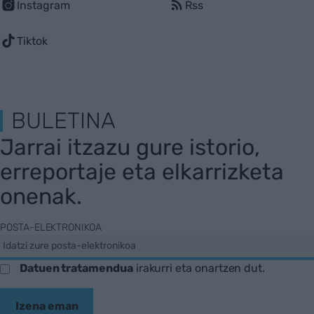
Instagram
Rss
Tiktok
BULETINA
Jarrai itzazu gure istorio,
erreportaje eta elkarrizketa
onenak.
POSTA-ELEKTRONIKOA
Datuen tratamendua
irakurri eta onartzen dut.
Izena eman