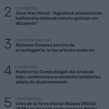
ETXEBIZITZA
Jose Mari Moral: "Agenteek etxebizitzen
kalitatezko bideoak minutu gutxian sor
ditzakete"
ENPRESEN EMAITZAK
Siemens Gamesa berriro da
errentagarria, ia lau urteren ondoren
TEKNOLOGIA
Multiverse Computingek AA ereduak
datu-zentroetara eramateko lankidetza
abiatu du Qualcommekin
EKINTZAILETZA
Urko de la Torre eta Ian Blanco (EGIA):
"B2Bn pertsonak pertsonengan fidatu