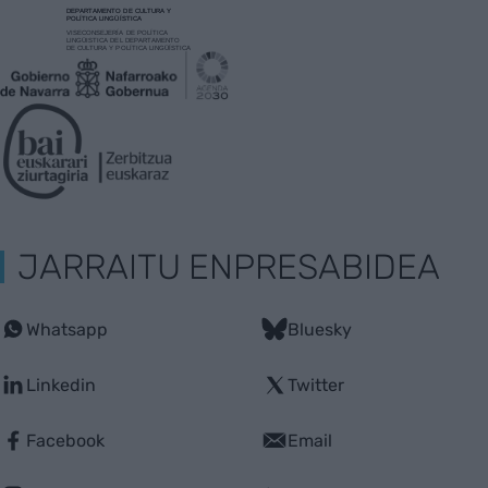
JARRAITU ENPRESABIDEA
Whatsapp
Bluesky
Linkedin
Twitter
Facebook
Email