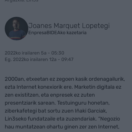
Joanes Marquet Lopetegi
EnpresaBIDEAko kazetaria
2022ko irailaren 5a - 05:30
Eg. 2022ko irailaren 12a - 09:47
2000an, etxeetan ez zegoen kasik ordenagailurik,
ezta Internet konexiorik ere. Marketin digitala ez
zen existitzen, eta enpresek ez zuten
presentziarik sarean. Testuinguru honetan,
ziberkafetegi bat sortu zuen Iñaki Garciak,
Lin3seko fundatzaile eta zuzendariak. “Negozio
hau muntatzean ohartu ginen zer zen Internet,