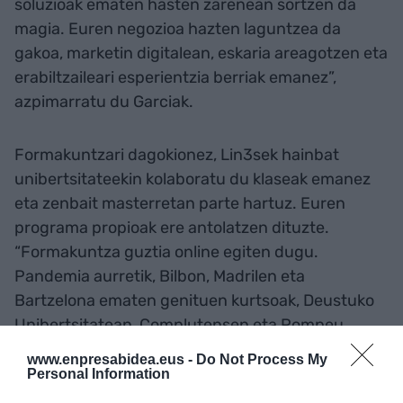
soluzioak ematen hasten zarenean sortzen da
magia. Euren negozioa hazten laguntzea da
gakoa, marketin digitalean, eskaria areagotzen eta
erabiltzaileari esperientzia berriak emanez”,
azpimarratu du Garciak.
Formakuntzari dagokionez, Lin3sek hainbat
unibertsitateekin kolaboratu du klaseak emanez
eta zenbait masterretan parte hartuz. Euren
programa propioak ere antolatzen dituzte.
“Formakuntza guztia online egiten dugu.
Pandemia aurretik, Bilbon, Madrilen eta
Bartzelona ematen genituen kurtsoak, Deustuko
Unibertsitatean, Complutensen eta Pompeu
Fabran, hurrenez hurren”, adierazi du.
www.enpresabidea.eus -
Do Not Process My
Personal Information