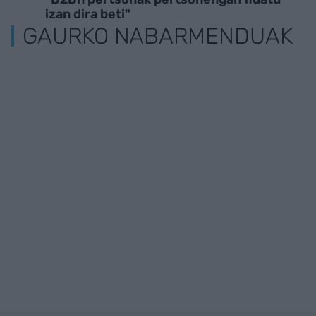
izan dira beti"
GAURKO NABARMENDUAK