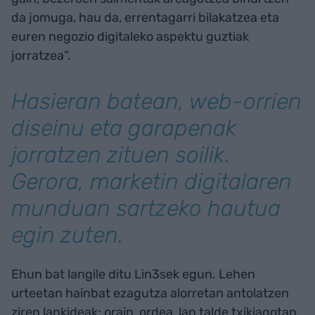
da jomuga, hau da, errentagarri bilakatzea eta
euren negozio digitaleko aspektu guztiak
jorratzea”.
Hasieran batean, web-orrien
diseinu eta garapenak
jorratzen zituen soilik.
Gerora, marketin digitalaren
munduan sartzeko hautua
egin zuten.
Ehun bat langile ditu Lin3sek egun. Lehen
urteetan hainbat ezagutza alorretan antolatzen
ziren lankideak; orain, ordea, lan talde txikiagotan.