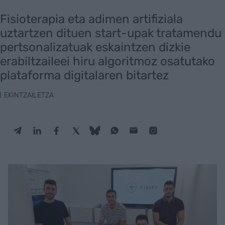
Fisioterapia eta adimen artifiziala
uztartzen dituen start-upak tratamendu
pertsonalizatuak eskaintzen dizkie
erabiltzaileei hiru algoritmoz osatutako
plataforma digitalaren bitartez
EKINTZAILETZA