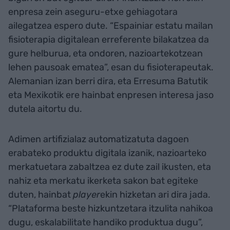
enpresa zein aseguru-etxe gehiagotara
ailegatzea espero dute. “Espainiar estatu mailan
fisioterapia digitalean erreferente bilakatzea da
gure helburua, eta ondoren, nazioartekotzean
lehen pausoak ematea”, esan du fisioterapeutak.
Alemanian izan berri dira, eta Erresuma Batutik
eta Mexikotik ere hainbat enpresen interesa jaso
dutela aitortu du.
Adimen artifizialaz automatizatuta dagoen
erabateko produktu digitala izanik, nazioarteko
merkatuetara zabaltzea ez dute zail ikusten, eta
nahiz eta merkatu ikerketa sakon bat egiteke
duten, hainbat
player
ekin hizketan ari dira jada.
“Plataforma beste hizkuntzetara itzulita nahikoa
dugu, eskalabilitate handiko produktua dugu”,