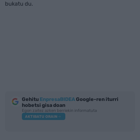
bukatu du.
Gehitu
EnpresaBIDEA
Google-ren iturri
hobetsi gisa doan
Egon zaitez azken berriekin informatuta
AKTIBATU ORAIN