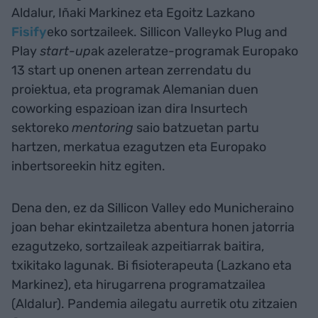
Aldalur, Iñaki Markinez eta Egoitz Lazkano
Fisify
eko sortzaileek. Sillicon Valleyko Plug and
Play
start-up
ak azeleratze-programak Europako
13 start up onenen artean zerrendatu du
proiektua, eta programak Alemanian duen
coworking espazioan izan dira Insurtech
sektoreko
mentoring
saio batzuetan partu
hartzen, merkatua ezagutzen eta Europako
inbertsoreekin hitz egiten.
Dena den, ez da Sillicon Valley edo Municheraino
joan behar ekintzailetza abentura honen jatorria
ezagutzeko, sortzaileak azpeitiarrak baitira,
txikitako lagunak. Bi fisioterapeuta (Lazkano eta
Markinez), eta hirugarrena programatzailea
(Aldalur). Pandemia ailegatu aurretik otu zitzaien