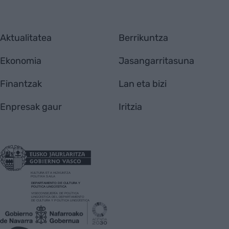
Aktualitatea
Berrikuntza
Ekonomia
Jasangarritasuna
Finantzak
Lan eta bizi
Enpresak gaur
Iritzia