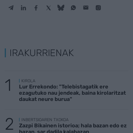
IRAKURRIENAK
KIROLA
Lur Errekondo: "Telebistagatik ere
ezagutuko nau jendeak, baina kirolaritzat
daukat neure burua"
INBERTSIOAREN TXOKOA
Zazpi Bikainen istorioa; hala bazan edo ez
bazan, sar dadila kalabazan