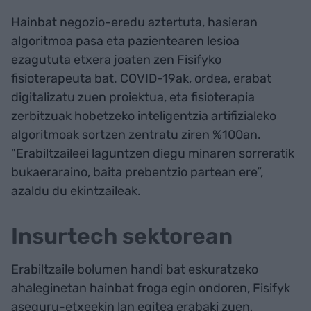
Hainbat negozio-eredu aztertuta, hasieran
algoritmoa pasa eta pazientearen lesioa
ezagututa etxera joaten zen Fisifyko
fisioterapeuta bat. COVID-19ak, ordea, erabat
digitalizatu zuen proiektua, eta fisioterapia
zerbitzuak hobetzeko inteligentzia artifizialeko
algoritmoak sortzen zentratu ziren %100an.
"Erabiltzaileei laguntzen diegu minaren sorreratik
bukaeraraino, baita prebentzio partean ere”,
azaldu du ekintzaileak.
Insurtech sektorean
Erabiltzaile bolumen handi bat eskuratzeko
ahaleginetan hainbat froga egin ondoren, Fisifyk
aseguru-etxeekin lan egitea erabaki zuen,