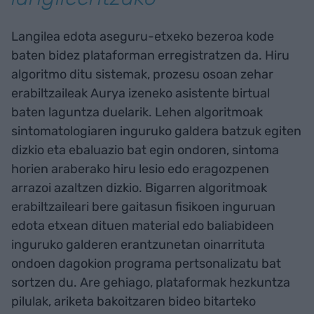
Langilea edota aseguru-etxeko bezeroa kode
baten bidez plataforman erregistratzen da. Hiru
algoritmo ditu sistemak, prozesu osoan zehar
erabiltzaileak Aurya izeneko asistente birtual
baten laguntza duelarik. Lehen algoritmoak
sintomatologiaren inguruko galdera batzuk egiten
dizkio eta ebaluazio bat egin ondoren, sintoma
horien araberako hiru lesio edo eragozpenen
arrazoi azaltzen dizkio. Bigarren algoritmoak
erabiltzaileari bere gaitasun fisikoen inguruan
edota etxean dituen material edo baliabideen
inguruko galderen erantzunetan oinarrituta
ondoen dagokion programa pertsonalizatu bat
sortzen du. Are gehiago, plataformak hezkuntza
pilulak, ariketa bakoitzaren bideo bitarteko