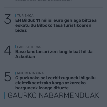
TURISMOA
EH Bilduk 11 milioi euro gehiago biltzea
eskatu du Bilboko tasa turistikoaren
bidez
LAN ISTRIPUAK
Baso lanetan ari zen langile bat hil da
Azkoitian
MUGIKORTASUNA
Gipuzkoako sei zerbitzugunek ibilgailu
elektrikoentzako karga azkarreko
harguneak izango dituzte
GAURKO NABARMENDUAK