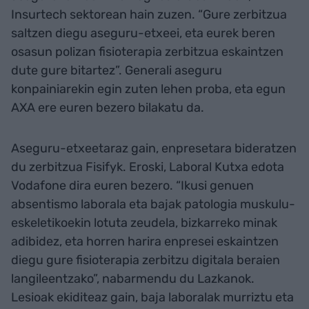
Insurtech sektorean hain zuzen. “Gure zerbitzua
saltzen diegu aseguru-etxeei, eta eurek beren
osasun polizan fisioterapia zerbitzua eskaintzen
dute gure bitartez”. Generali aseguru
konpainiarekin egin zuten lehen proba, eta egun
AXA ere euren bezero bilakatu da.
Aseguru-etxeetaraz gain, enpresetara bideratzen
du zerbitzua Fisifyk. Eroski, Laboral Kutxa edota
Vodafone dira euren bezero. “Ikusi genuen
absentismo laborala eta bajak patologia muskulu-
eskeletikoekin lotuta zeudela, bizkarreko minak
adibidez, eta horren harira enpresei eskaintzen
diegu gure fisioterapia zerbitzu digitala beraien
langileentzako”, nabarmendu du Lazkanok.
Lesioak ekiditeaz gain, baja laboralak murriztu eta