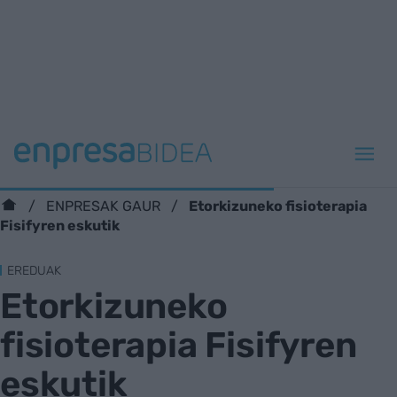
Etorkizuneko fisioterapia
ENPRESAK GAUR
Fisifyren eskutik
EREDUAK
Etorkizuneko
fisioterapia Fisifyren
eskutik