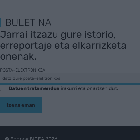
BULETINA
Jarrai itzazu gure istorio,
erreportaje eta elkarrizketa
onenak.
POSTA-ELEKTRONIKOA
Datuen tratamendua
irakurri eta onartzen dut.
Izena eman
© EnpresaBIDEA 2026