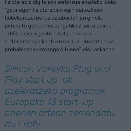
fisioterapia digitaleko zerbitzua emateko ideia:
“gaur egun fisioterapian egin daitezkeen
hobekuntzei buruz eztabaidan ari ginela,
pentsatu genuen ea zergatik ez sortu adimen
artifizialeko algoritmo bat jendearen
sintomatologia kontuan hartuz hiru patologia
probableenak emango dituena”, dio Lazkanok.
Sillicon Valleyko Plug and
Play start up-ak
azeleratzeko programak
Europako 13 start-up
onenen artean zerrendatu
du Fisify