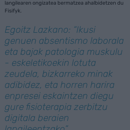
langilearen ongizatea bermatzea ahalbidetzen du
Fisifyk.
Egoitz Lazkano: “Ikusi
genuen absentismo laborala
eta bajak patologia muskulu
- eskeletikoekin lotuta
zeudela, bizkarreko minak
adibidez, eta horren harira
enpresei eskaintzen diegu
gure fisioterapia zerbitzu
digitala beraien
langileentzako”