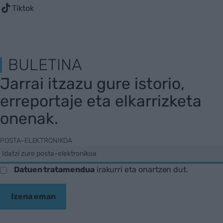
Tiktok
BULETINA
Jarrai itzazu gure istorio,
erreportaje eta elkarrizketa
onenak.
POSTA-ELEKTRONIKOA
Datuen tratamendua
irakurri eta onartzen dut.
Izena eman