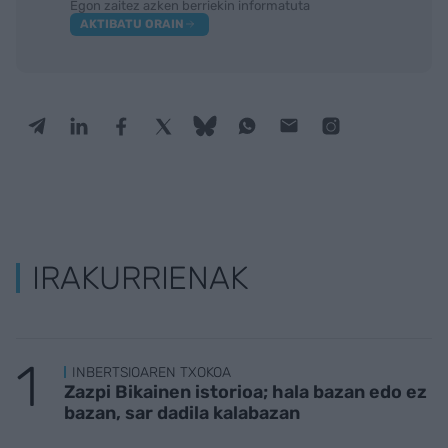
Egon zaitez azken berriekin informatuta
AKTIBATU ORAIN
IRAKURRIENAK
INBERTSIOAREN TXOKOA
Zazpi Bikainen istorioa; hala bazan edo ez
bazan, sar dadila kalabazan