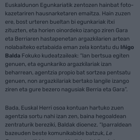
Euskaldunon Egunkariatik zentozen hainbat foto-
kazetariren hausnarketaren emaitza. Hain zuzen
ere, bost urteren bueltan bi egunkariak itxi
zituzten, eta horien oinordeko izango ziren Gara
eta Berriaren hastapenetan argazkilarien artean
nolabaiteko eztabaida eman zela kontatu du
Iñigo
Balda
Fokuko kudeatzaileak: “lan bertsua egiten
genuen, eta egunkariko argazkilariak izan
beharrean, agentzia propio bat sortzea pentsatu
genuen, non argazkilariak bertako langile izango
ziren eta gure bezero nagusiak Berria eta Gara”.
Bada, Euskal Herri osoa kontuan hartuko zuen
agentzia sortu nahi izan zen, baina hegoaldean
zentraturik bereziki, Baldak dioenez. “Iparraldean
bazeuden beste komunikabide batzuk,
Le