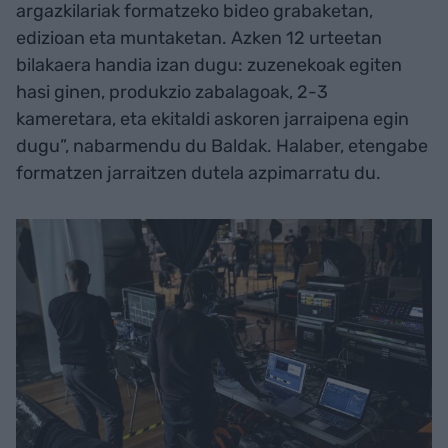
argazkilariak formatzeko bideo grabaketan,
edizioan eta muntaketan. Azken 12 urteetan
bilakaera handia izan dugu: zuzenekoak egiten
hasi ginen, produkzio zabalagoak, 2-3
kameretara, eta ekitaldi askoren jarraipena egin
dugu”, nabarmendu du Baldak. Halaber, etengabe
formatzen jarraitzen dutela azpimarratu du.