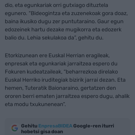
dio, eta egunkariak orri gutxiago dituztela
egunero. “Bideogintza eta zuzenekoak gora doaz,
baina ikusiko dugu zer puntutaraino. Gaur egun
edozeinek hartu dezake mugikorra eta edozerk
balio du. Lehia sekulakoa da”, gehitu du.
Etorkizunean ere Euskal Herrian eragileak,
enpresak eta egunkariak jarraitzea espero du
Fokuren kudeatzaileak, “beharrezkoa direlako
Euskal Herriko iruditegiak bizirik jarrai dezan. Eta
hemen, Tuteratik Baionaraino, gertatzen den
ororen berri ematen jarraitzea espero dugu, ahalik
eta modu txukunenean”.
Gehitu
EnpresaBIDEA
Google-ren iturri
hobetsi gisa doan