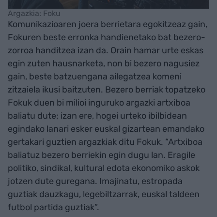
Argazkia: Foku
Komunikazioaren joera berrietara egokitzeaz gain,
Fokuren beste erronka handienetako bat bezero-
zorroa handitzea izan da. Orain hamar urte eskas
egin zuten hausnarketa, non bi bezero nagusiez
gain, beste batzuengana ailegatzea komeni
zitzaiela ikusi baitzuten. Bezero berriak topatzeko
Fokuk duen bi milioi inguruko argazki artxiboa
baliatu dute; izan ere, hogei urteko ibilbidean
egindako lanari esker euskal gizartean emandako
gertakari guztien argazkiak ditu Fokuk. “Artxiboa
baliatuz bezero berriekin egin dugu lan. Eragile
politiko, sindikal, kultural edota ekonomiko askok
jotzen dute guregana. Imajinatu, estropada
guztiak dauzkagu, legebiltzarrak, euskal taldeen
futbol partida guztiak”.