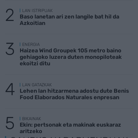
LAN ISTRIPUAK
Baso lanetan ari zen langile bat hil da
Azkoitian
ENERGIA
Haizea Wind Groupek 105 metro baino
gehiagoko luzera duten monopiloteak
ekoitzi ditu
LAN GATAZKAK
Lehen lan hitzarmena adostu dute Benis
Food Elaborados Naturales enpresan
BIKAINAK
Ekin: pertsonak eta makinak euskaraz
aritzeko