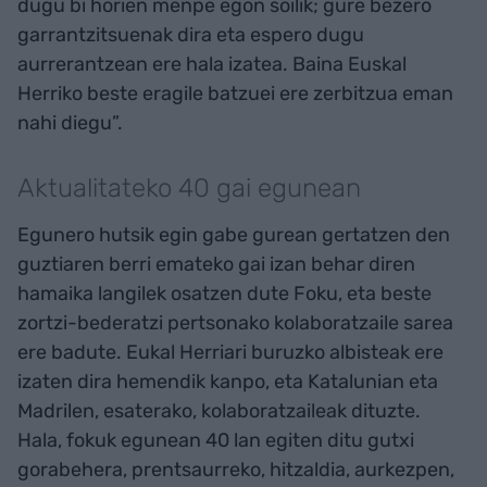
dugu bi horien menpe egon soilik; gure bezero
garrantzitsuenak dira eta espero dugu
aurrerantzean ere hala izatea. Baina Euskal
Herriko beste eragile batzuei ere zerbitzua eman
nahi diegu”.
Aktualitateko 40 gai egunean
Egunero hutsik egin gabe gurean gertatzen den
guztiaren berri emateko gai izan behar diren
hamaika langilek osatzen dute Foku, eta beste
zortzi-bederatzi pertsonako kolaboratzaile sarea
ere badute. Eukal Herriari buruzko albisteak ere
izaten dira hemendik kanpo, eta Katalunian eta
Madrilen, esaterako, kolaboratzaileak dituzte.
Hala, fokuk egunean 40 lan egiten ditu gutxi
gorabehera, prentsaurreko, hitzaldia, aurkezpen,