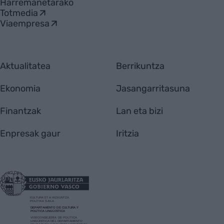
Harremanetarako
Totmedia
Viaempresa
Aktualitatea
Berrikuntza
Ekonomia
Jasangarritasuna
Finantzak
Lan eta bizi
Enpresak gaur
Iritzia