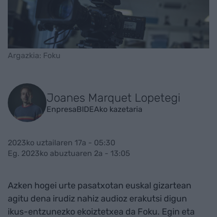
Argazkia: Foku
Joanes Marquet Lopetegi
EnpresaBIDEAko kazetaria
2023ko uztailaren 17a - 05:30
Eg. 2023ko abuztuaren 2a - 13:05
Azken hogei urte pasatxotan euskal gizartean
agitu dena irudiz nahiz audioz erakutsi digun
ikus-entzunezko ekoiztetxea da Foku. Egin eta