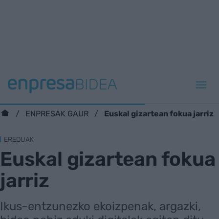
Euskal gizartean fokua jarriz
ENPRESAK GAUR
EREDUAK
Euskal gizartean fokua
jarriz
Ikus-entzunezko ekoizpenak, argazki,