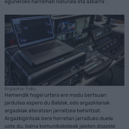
eguneroko harreman naturala eta azkarra”.
Argazkia: Foku
Hemendik hogei urtera ere modu bertsuan
jardutea espero du Baldak, edo argazkilariak
argazkiak ateratzen jarraitzea behintzat.
Argazkigintzak bere horretan jarraituko duela
uste du, baina komunikabideak jaisten doazela