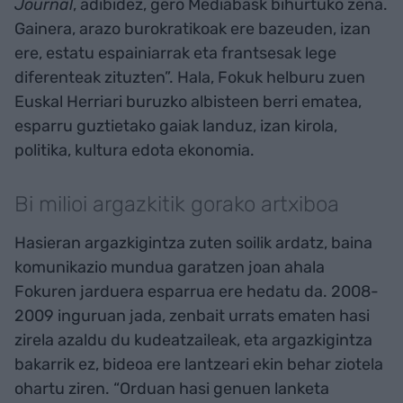
Journal
, adibidez, gero Mediabask bihurtuko zena.
Gainera, arazo burokratikoak ere bazeuden, izan
ere, estatu espainiarrak eta frantsesak lege
diferenteak zituzten”. Hala, Fokuk helburu zuen
Euskal Herriari buruzko albisteen berri ematea,
esparru guztietako gaiak landuz, izan kirola,
politika, kultura edota ekonomia.
Bi milioi argazkitik gorako artxiboa
Hasieran argazkigintza zuten soilik ardatz, baina
komunikazio mundua garatzen joan ahala
Fokuren jarduera esparrua ere hedatu da. 2008-
2009 inguruan jada, zenbait urrats ematen hasi
zirela azaldu du kudeatzaileak, eta argazkigintza
bakarrik ez, bideoa ere lantzeari ekin behar ziotela
ohartu ziren. “Orduan hasi genuen lanketa