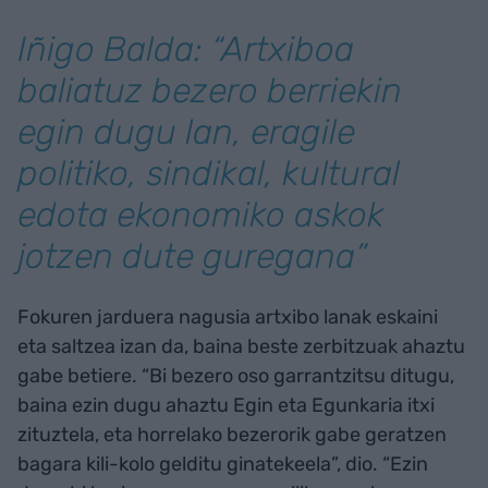
Iñigo Balda: “Artxiboa
baliatuz bezero berriekin
egin dugu lan, eragile
politiko, sindikal, kultural
edota ekonomiko askok
jotzen dute guregana”
Fokuren jarduera nagusia artxibo lanak eskaini
eta saltzea izan da, baina beste zerbitzuak ahaztu
gabe betiere. “Bi bezero oso garrantzitsu ditugu,
baina ezin dugu ahaztu Egin eta Egunkaria itxi
zituztela, eta horrelako bezerorik gabe geratzen
bagara kili-kolo gelditu ginatekeela”, dio. “Ezin