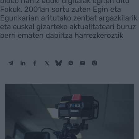
bideo nahiz eduki digitalak egiten ditu
Fokuk. 2001an sortu zuten Egin eta
Egunkarian aritutako zenbat argazkilarik
eta euskal gizarteko aktualitateari buruz
berri ematen dabiltza harrezkeroztik