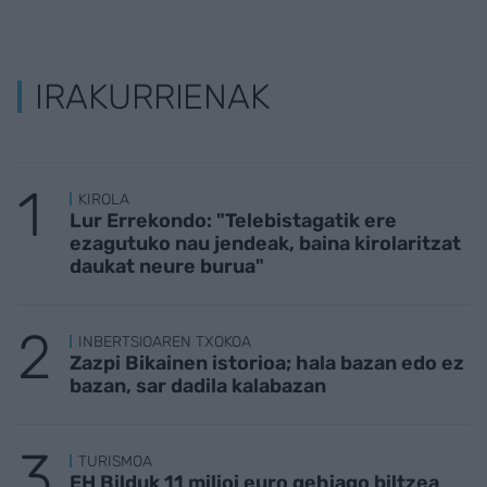
IRAKURRIENAK
KIROLA
Lur Errekondo: "Telebistagatik ere
ezagutuko nau jendeak, baina kirolaritzat
daukat neure burua"
INBERTSIOAREN TXOKOA
Zazpi Bikainen istorioa; hala bazan edo ez
bazan, sar dadila kalabazan
TURISMOA
EH Bilduk 11 milioi euro gehiago biltzea