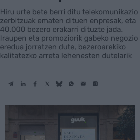
Hiru urte bete berri ditu telekomunikazio
zerbitzuak ematen dituen enpresak, eta
40.000 bezero erakarri dituzte jada.
Iraupen eta promoziorik gabeko negozio
eredua jorratzen dute, bezeroarekiko
kalitatezko arreta lehenesten dutelarik