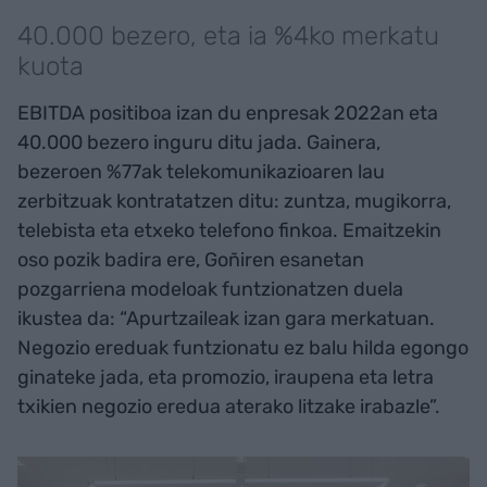
40.000 bezero, eta ia %4ko merkatu
kuota
EBITDA positiboa izan du enpresak 2022an eta
40.000 bezero inguru ditu jada. Gainera,
bezeroen %77ak telekomunikazioaren lau
zerbitzuak kontratatzen ditu: zuntza, mugikorra,
telebista eta etxeko telefono finkoa. Emaitzekin
oso pozik badira ere, Goñiren esanetan
pozgarriena modeloak funtzionatzen duela
ikustea da: “Apurtzaileak izan gara merkatuan.
Negozio ereduak funtzionatu ez balu hilda egongo
ginateke jada, eta promozio, iraupena eta letra
txikien negozio eredua aterako litzake irabazle”.