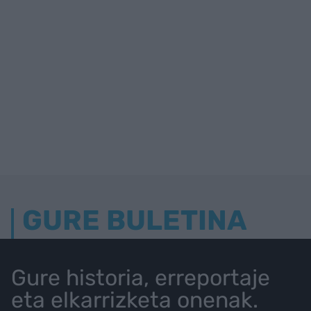
GURE BULETINA
Gure historia, erreportaje
eta elkarrizketa onenak.