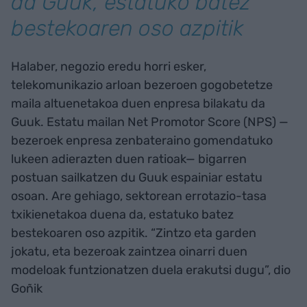
da Guuk, estatuko batez
bestekoaren oso azpitik
Halaber, negozio eredu horri esker,
telekomunikazio arloan bezeroen gogobetetze
maila altuenetakoa duen enpresa bilakatu da
Guuk. Estatu mailan Net Promotor Score (NPS) —
bezeroek enpresa zenbateraino gomendatuko
lukeen adierazten duen ratioak— bigarren
postuan sailkatzen du Guuk espainiar estatu
osoan. Are gehiago, sektorean errotazio-tasa
txikienetakoa duena da, estatuko batez
bestekoaren oso azpitik. “Zintzo eta garden
jokatu, eta bezeroak zaintzea oinarri duen
modeloak funtzionatzen duela erakutsi dugu”, dio
Goñik