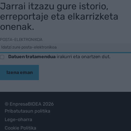
Jarrai itzazu gure istorio,
erreportaje eta elkarrizketa
onenak.
POSTA-ELEKTRONIKOA
Datuen tratamendua
irakurri eta onartzen dut.
Izena eman
© EnpresaBIDEA 2026
Pribatutasun politika
Lege-oharra
Cookie Politika