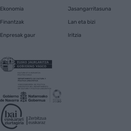
Ekonomia
Jasangarritasuna
Finantzak
Lan eta bizi
Enpresak gaur
Iritzia