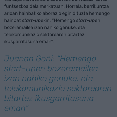
funtsezkoa dela merkatuan. Horrela, berrikuntza
arloan hainbat kolaborazio egin dituzte hemengo
hainbat
start-up
ekin. “Hemengo
start-up
en
bozeramailea izan nahiko genuke, eta
telekomunikazio sektorearen bitartez
ikusgarritasuna eman”.
Juanan Goñi: “Hemengo
start-up
en bozeramailea
izan nahiko genuke, eta
telekomunikazio sektorearen
bitartez ikusgarritasuna
eman”