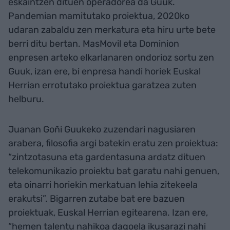
eskaintzen dituen operadorea da Guuk.
Pandemian mamitutako proiektua, 2020ko
udaran zabaldu zen merkatura eta hiru urte bete
berri ditu bertan. MasMovil eta Dominion
enpresen arteko elkarlanaren ondorioz sortu zen
Guuk, izan ere, bi enpresa handi horiek Euskal
Herrian errotutako proiektua garatzea zuten
helburu.
Juanan Goñi Guukeko zuzendari nagusiaren
arabera, filosofia argi batekin eratu zen proiektua:
“zintzotasuna eta gardentasuna ardatz dituen
telekomunikazio proiektu bat garatu nahi genuen,
eta oinarri horiekin merkatuan lehia zitekeela
erakutsi”. Bigarren zutabe bat ere bazuen
proiektuak, Euskal Herrian egitearena. Izan ere,
“hemen talentu nahikoa dagoela ikusarazi nahi