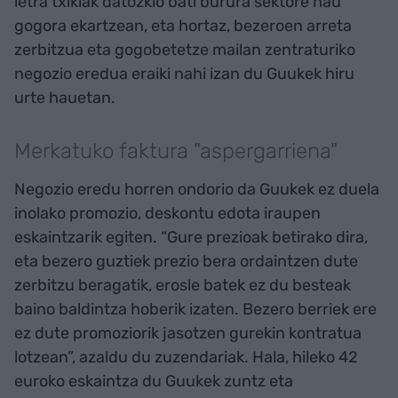
letra txikiak datozkio bati burura sektore hau
gogora ekartzean, eta hortaz, bezeroen arreta
zerbitzua eta gogobetetze mailan zentraturiko
negozio eredua eraiki nahi izan du Guukek hiru
urte hauetan.
Merkatuko faktura "aspergarriena"
Negozio eredu horren ondorio da Guukek ez duela
inolako promozio, deskontu edota iraupen
eskaintzarik egiten. “Gure prezioak betirako dira,
eta bezero guztiek prezio bera ordaintzen dute
zerbitzu beragatik, erosle batek ez du besteak
baino baldintza hoberik izaten. Bezero berriek ere
ez dute promoziorik jasotzen gurekin kontratua
lotzean”, azaldu du zuzendariak. Hala, hileko 42
euroko eskaintza du Guukek zuntz eta