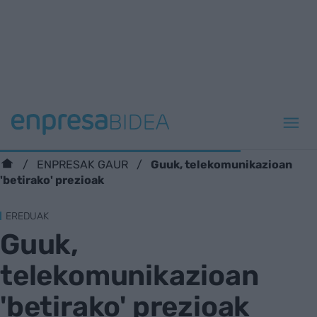
Guuk, telekomunikazioan
ENPRESAK GAUR
'betirako' prezioak
EREDUAK
Guuk,
telekomunikazioan
'betirako' prezioak