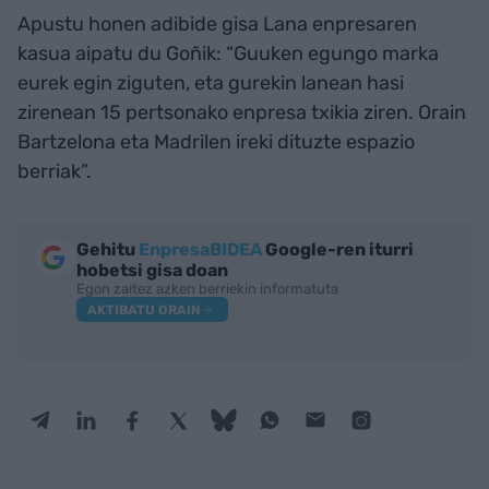
Apustu honen adibide gisa Lana enpresaren
kasua aipatu du Goñik: “Guuken egungo marka
eurek egin ziguten, eta gurekin lanean hasi
zirenean 15 pertsonako enpresa txikia ziren. Orain
Bartzelona eta Madrilen ireki dituzte espazio
berriak”.
Gehitu
EnpresaBIDEA
Google-ren iturri
hobetsi gisa doan
Egon zaitez azken berriekin informatuta
AKTIBATU ORAIN