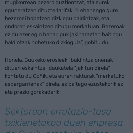
mugikorrean bezero guztientzat, eta eurek
eguneratzen dituzte tarifak. “Lehenengo gure
bezeroei hobetzen dizkiegu baldintzak, eta
ondoren eskaintzen ditugu merkatuan. Bezeroak
ez du ezer egin behar, guk jakinarazten baitiogu
baldintzak hobetuko dizkiogula”, gehitu du.
Honela, Guukeko erosleek "baldintza onenak
dituen eskaintza" daukatela "jakitun direla"
kontatu du Goñik, eta euren fakturak “merkatuko
aspergarrienak” direla, ez baitago ezustekorik ez
eta prezio gorakadarik.
Sektorean errotazio-tasa
txikienetakoa duen enpresa