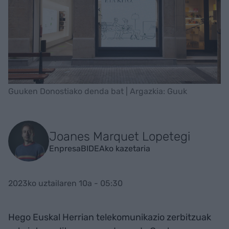
Guuken Donostiako denda bat | Argazkia: Guuk
Joanes Marquet Lopetegi
EnpresaBIDEAko kazetaria
2023ko uztailaren 10a - 05:30
Hego Euskal Herrian telekomunikazio zerbitzuak