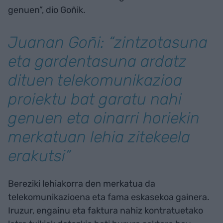
genuen”, dio Goñik.
Juanan Goñi: “zintzotasuna
eta gardentasuna ardatz
dituen telekomunikazioa
proiektu bat garatu nahi
genuen eta oinarri horiekin
merkatuan lehia zitekeela
erakutsi”
Bereziki lehiakorra den merkatua da
telekomunikazioena eta fama eskasekoa gainera.
Iruzur, engainu eta faktura nahiz kontratuetako