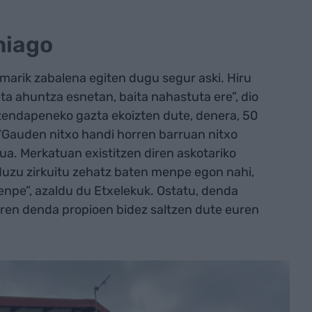
hiago
marik zabalena egiten dugu segur aski. Hiru
eta ahuntza esnetan, baita nahastuta ere”, dio
 izendapeneko gazta ekoizten dute, denera, 50
 “Gauden nitxo handi horren barruan nitxo
rua. Merkatuan existitzen diren askotariko
 duzu zirkuitu zehatz baten menpe egon nahi,
enpe”, azaldu du Etxelekuk. Ostatu, denda
uren denda propioen bidez saltzen dute euren