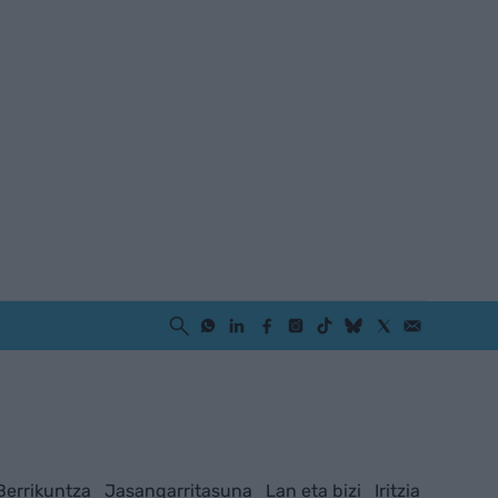
Berrikuntza
Jasangarritasuna
Lan eta bizi
Iritzia