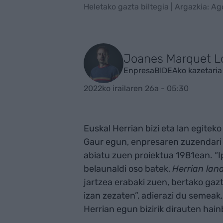
Heletako gazta biltegia | Argazkia: Ag
Joanes Marquet L
EnpresaBIDEAko kazetaria
2022ko irailaren 26a - 05:30
Euskal Herrian bizi eta lan egite
Gaur egun, enpresaren zuzendari 
abiatu zuen proiektua 1981ean. “I
belaunaldi oso batek,
Herrian lana
jartzea erabaki zuen, bertako gaz
izan zezaten”, adierazi du semeak.
Herrian egun bizirik dirauten hai