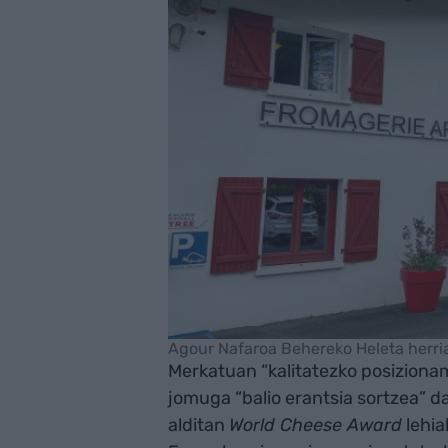
Agour Nafaroa Behereko Heleta herria
Merkatuan “kalitatezko posiziona
jomuga “balio erantsia sortzea” 
alditan
World Cheese Award
lehia