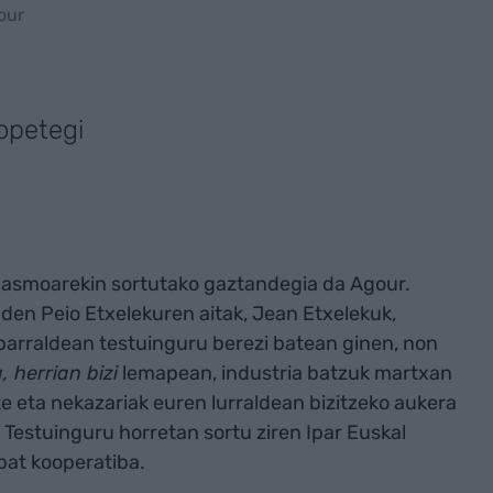
our
opetegi
ko asmoarekin sortutako gaztandegia da Agour.
den Peio Etxelekuren aitak, Jean Etxelekuk,
parraldean testuinguru berezi batean ginen, non
, herrian bizi
lemapean, industria batzuk martxan
te eta nekazariak euren lurraldean bizitzeko aukera
 Testuinguru horretan sortu ziren Ipar Euskal
nbat kooperatiba.