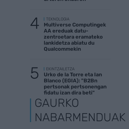
TEKNOLOGIA
Multiverse Computingek
AA ereduak datu-
zentroetara eramateko
lankidetza abiatu du
Qualcommekin
EKINTZAILETZA
Urko de la Torre eta Ian
Blanco (EGIA): "B2Bn
pertsonak pertsonengan
fidatu izan dira beti"
GAURKO
NABARMENDUAK