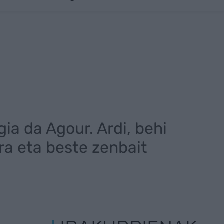
ia da Agour. Ardi, behi
ra eta beste zenbait