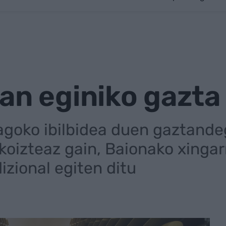
an eginiko gazta
agoko ibilbidea duen gaztandeg
koizteaz gain, Baionako xingar
dizional egiten ditu