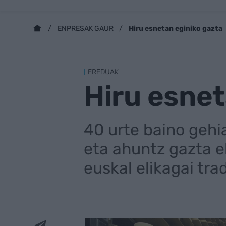
Hiru esnetan eginiko gazta
ENPRESAK GAUR
EREDUAK
Hiru esnet
40 urte baino gehi
eta ahuntz gazta e
euskal elikagai tra