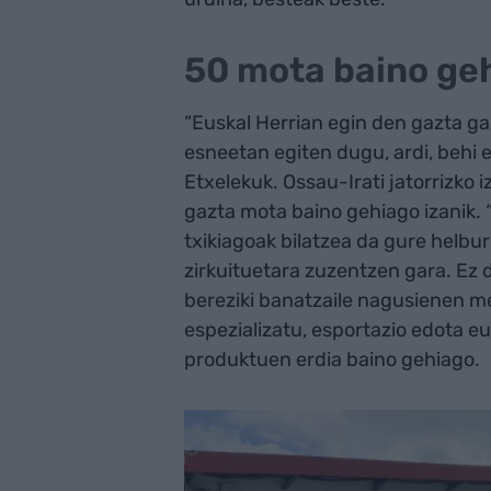
50 mota baino ge
“Euskal Herrian egin den gazta ga
esneetan egiten dugu, ardi, behi 
Etxelekuk. Ossau-Irati jatorrizko
gazta mota baino gehiago izanik.
txikiagoak bilatzea da gure helbu
zirkuituetara zuzentzen gara. Ez
bereziki banatzaile nagusienen m
espezializatu, esportazio edota e
produktuen erdia baino gehiago.