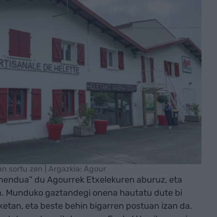
n sortu zen | Argazkia: Agour
mendua” du Agourrek Etxelekuren aburuz, eta
da. Munduko gaztandegi onena hautatu dute bi
ketan, eta beste behin bigarren postuan izan da.