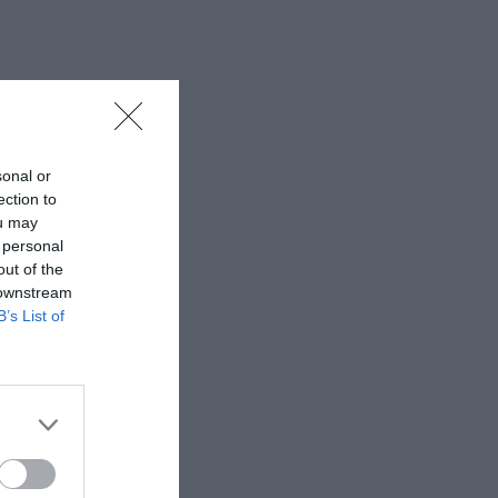
sonal or
ection to
ou may
 personal
out of the
 downstream
B’s List of