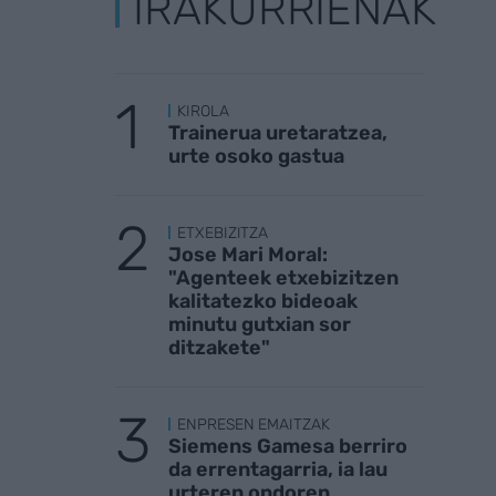
IRAKURRIENAK
KIROLA
Trainerua uretaratzea,
urte osoko gastua
ETXEBIZITZA
Jose Mari Moral:
"Agenteek etxebizitzen
kalitatezko bideoak
minutu gutxian sor
ditzakete"
ENPRESEN EMAITZAK
Siemens Gamesa berriro
da errentagarria, ia lau
urteren ondoren