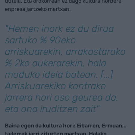
dutela. Eta orokorrean ez dago kultura norbere
enpresa jartzeko martxan.
"Hemen inork ez du dirua
sartuko % 90eko
arriskuarekin, arrakastarako
% 2ko aukerarekin, hala
moduko ideia batean. [...]
Arriskuarekiko kontrako
jarrera hori oso geurea da,
eta ona iruditzen zait"
Baina egon da kultura hori: Eibarren, Ermuan...
tailerrak jarri zituzten martxan. Halako