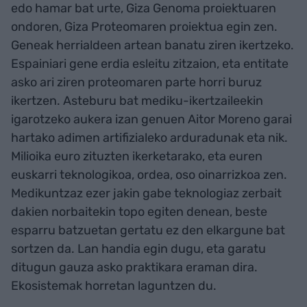
edo hamar bat urte, Giza Genoma proiektuaren
ondoren, Giza Proteomaren proiektua egin zen.
Geneak herrialdeen artean banatu ziren ikertzeko.
Espainiari gene erdia esleitu zitzaion, eta entitate
asko ari ziren proteomaren parte horri buruz
ikertzen. Asteburu bat mediku-ikertzaileekin
igarotzeko aukera izan genuen Aitor Moreno garai
hartako adimen artifizialeko arduradunak eta nik.
Milioika euro zituzten ikerketarako, eta euren
euskarri teknologikoa, ordea, oso oinarrizkoa zen.
Medikuntzaz ezer jakin gabe teknologiaz zerbait
dakien norbaitekin topo egiten denean, beste
esparru batzuetan gertatu ez den elkargune bat
sortzen da. Lan handia egin dugu, eta garatu
ditugun gauza asko praktikara eraman dira.
Ekosistemak horretan laguntzen du.