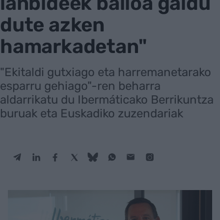
lanbideek balioa galdu
dute azken
hamarkadetan"
"Ekitaldi gutxiago eta harremanetarako
esparru gehiago"-ren beharra
aldarrikatu du Ibermáticako Berrikuntza
buruak eta Euskadiko zuzendariak