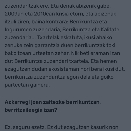
zuzendaritzak ere. Eta denak abizenik gabe.
2009an eta 2010ean krisia etorri, eta abizenak
itzuli ziren, baina kontrara: Berrikuntza eta
Ingurumen zuzendaria, Berrikuntza eta Kalitate
zuzendaria... Txartelak eskatuta, ikusi ahalko
zenuke zein garrantzia duen berrikuntzak toki
bakoitzean urteetan zehar. Nik beti eraman izan
dut Berrikuntza zuzendari txartela. Eta hemen
ezagutzen dudan ekosisteman hori bera ikusi dut,
berrikuntza zuzendaritza egon dela eta goiko
parteetan gainera.
Azkarregi joan zaitezke berrikuntzan,
berritzaileegia izan?
Ez, seguru ezetz. Ez dut ezagutzen kasurik non