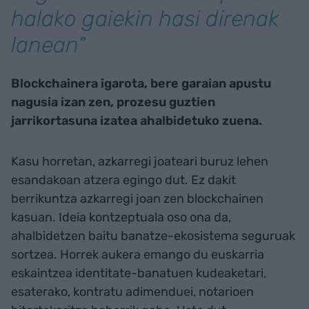
halako gaiekin hasi direnak
lanean"
Blockchainera igarota, bere garaian apustu
nagusia izan zen, prozesu guztien
jarrikortasuna izatea ahalbidetuko zuena.
Kasu horretan, azkarregi joateari buruz lehen
esandakoan atzera egingo dut. Ez dakit
berrikuntza azkarregi joan zen blockchainen
kasuan. Ideia kontzeptuala oso ona da,
ahalbidetzen baitu banatze-ekosistema seguruak
sortzea. Horrek aukera emango du euskarria
eskaintzea identitate-banatuen kudeaketari,
esaterako, kontratu adimenduei, notarioen