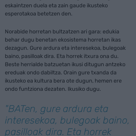
eskaintzen duela eta zain gaude ikusteko
esperotakoa betetzen den.
Norabide horretan bultzatzen ari gara: edukia
behar dugu benetan ekosistema horretan ikas
dezagun. Gure ardura eta interesekoa, bulegoak
baino, pasilloak dira. Eta horrek itxura ona du.
Beste herrialde batzuetan ikusi ditugun antzeko
ereduak ondo dabiltza. Orain gure txanda da
ikusteko ea kultura bera ote dugun, hemen ere
ondo funtziona dezaten. Ikusiko dugu.
"BATen, gure ardura eta
interesekoa, bulegoak baino,
pasilloak dira. Eta horrek