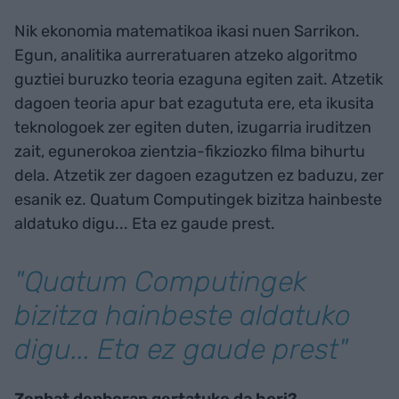
Nik ekonomia matematikoa ikasi nuen Sarrikon.
Egun, analitika aurreratuaren atzeko algoritmo
guztiei buruzko teoria ezaguna egiten zait. Atzetik
dagoen teoria apur bat ezagututa ere, eta ikusita
teknologoek zer egiten duten, izugarria iruditzen
zait, egunerokoa zientzia-fikziozko filma bihurtu
dela. Atzetik zer dagoen ezagutzen ez baduzu, zer
esanik ez. Quatum Computingek bizitza hainbeste
aldatuko digu... Eta ez gaude prest.
"Quatum Computingek
bizitza hainbeste aldatuko
digu... Eta ez gaude prest"