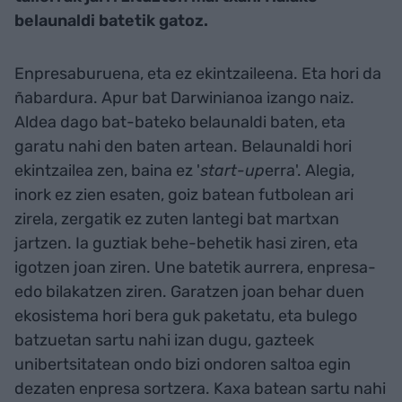
belaunaldi batetik gatoz.
Enpresaburuena, eta ez ekintzaileena. Eta hori da
ñabardura. Apur bat Darwinianoa izango naiz.
Aldea dago bat-bateko belaunaldi baten, eta
garatu nahi den baten artean. Belaunaldi hori
ekintzailea zen, baina ez '
start-up
erra'. Alegia,
inork ez zien esaten, goiz batean futbolean ari
zirela, zergatik ez zuten lantegi bat martxan
jartzen. Ia guztiak behe-behetik hasi ziren, eta
igotzen joan ziren. Une batetik aurrera, enpresa-
edo bilakatzen ziren. Garatzen joan behar duen
ekosistema hori bera guk paketatu, eta bulego
batzuetan sartu nahi izan dugu, gazteek
unibertsitatean ondo bizi ondoren saltoa egin
dezaten enpresa sortzera. Kaxa batean sartu nahi