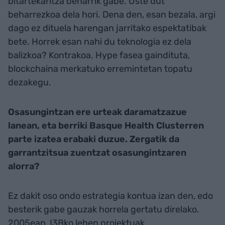
bitartekaritza beharrik gabe. Uste dut
beharrezkoa dela hori. Dena den, esan bezala, argi
dago ez dituela harengan jarritako espektatibak
bete. Horrek esan nahi du teknologia ez dela
balizkoa? Kontrakoa. Hype fasea gaindituta,
blockchaina merkatuko erremintetan topatu
dezakegu.
Osasungintzan ere urteak daramatzazue
lanean, eta berriki Basque Health Clusterren
parte izatea erabaki duzue. Zergatik da
garrantzitsua zuentzat osasungintzaren
alorra?
Ez dakit oso ondo estrategia kontua izan den, edo
besterik gabe gauzak horrela gertatu direlako.
2005ean, I3Bko lehen proiektuak