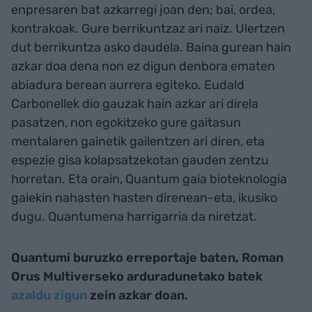
enpresaren bat azkarregi joan den; bai, ordea,
kontrakoak. Gure berrikuntzaz ari naiz. Ulertzen
dut berrikuntza asko daudela. Baina gurean hain
azkar doa dena non ez digun denbora ematen
abiadura berean aurrera egiteko. Eudald
Carbonellek dio gauzak hain azkar ari direla
pasatzen, non egokitzeko gure gaitasun
mentalaren gainetik gailentzen ari diren, eta
espezie gisa kolapsatzekotan gauden zentzu
horretan. Eta orain, Quantum gaia bioteknologia
gaiekin nahasten hasten direnean-eta, ikusiko
dugu. Quantumena harrigarria da niretzat.
Quantumi buruzko erreportaje baten, Roman
Orus Multiverseko arduradunetako batek
azaldu zigun
zein azkar doan.