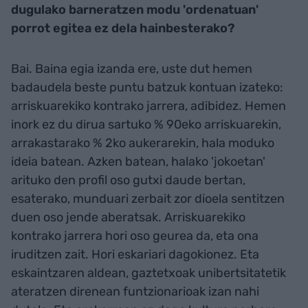
dugulako barneratzen modu 'ordenatuan'
porrot egitea ez dela hainbesterako?
Bai. Baina egia izanda ere, uste dut hemen
badaudela beste puntu batzuk kontuan izateko:
arriskuarekiko kontrako jarrera, adibidez. Hemen
inork ez du dirua sartuko % 90eko arriskuarekin,
arrakastarako % 2ko aukerarekin, hala moduko
ideia batean. Azken batean, halako 'jokoetan'
arituko den profil oso gutxi daude bertan,
esaterako, munduari zerbait zor dioela sentitzen
duen oso jende aberatsak. Arriskuarekiko
kontrako jarrera hori oso geurea da, eta ona
iruditzen zait. Hori eskariari dagokionez. Eta
eskaintzaren aldean, gaztetxoak unibertsitatetik
ateratzen direnean funtzionarioak izan nahi