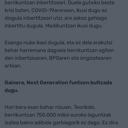
berrikuntzan inbertitzeari. Duela gutxiko beste
krisi baten, COVID-19arenean, ikusi dugu ez
diogula inbertitzeari utzi, are askoz gehiago
inbertitu dugula. Medikuntzan ikusi dugu.
Esango nuke ikasi dugula, eta ez dela erakutsi
behar harremana dagoela berrikuntzan egiten
den inbertsioaren, BPGaren eta ongizatearen
artean.
Gainera, Next Generation funtsen bultzada
dugu.
Hori bera esan behar nizuen. Teorikoki,
berrikuntzan 750.000 milioi euroko laguntzak
izatea baino adibide garbiagorik ez dago. Ez dira