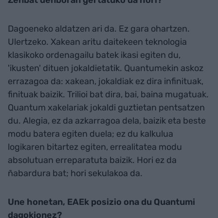
Zenbat denboran gertatuko da hori?
Dagoeneko aldatzen ari da. Ez gara ohartzen.
Ulertzeko. Xakean aritu daitekeen teknologia
klasikoko ordenagailu batek ikasi egiten du,
'ikusten' dituen jokaldietatik. Quantumekin askoz
errazagoa da: xakean, jokaldiak ez dira infinituak,
finituak baizik. Trilioi bat dira, bai, baina mugatuak.
Quantum xakelariak jokaldi guztietan pentsatzen
du. Alegia, ez da azkarragoa dela, baizik eta beste
modu batera egiten duela; ez du kalkulua
logikaren bitartez egiten, errealitatea modu
absolutuan erreparatuta baizik. Hori ez da
ñabardura bat; hori sekulakoa da.
Une honetan, EAEk posizio ona du Quantumi
dagokionez?