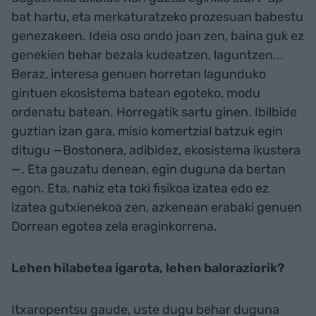
bat hartu, eta merkaturatzeko prozesuan babestu
genezakeen. Ideia oso ondo joan zen, baina guk ez
genekien behar bezala kudeatzen, laguntzen...
Beraz, interesa genuen horretan lagunduko
gintuen ekosistema batean egoteko, modu
ordenatu batean. Horregatik sartu ginen. Ibilbide
guztian izan gara, misio komertzial batzuk egin
ditugu —Bostonera, adibidez, ekosistema ikustera
—. Eta gauzatu denean, egin duguna da bertan
egon. Eta, nahiz eta toki fisikoa izatea edo ez
izatea gutxienekoa zen, azkenean erabaki genuen
Dorrean egotea zela eraginkorrena.
Lehen hilabetea igarota, lehen baloraziorik?
Itxaropentsu gaude, uste dugu behar duguna