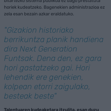
bitartezko sistema publikoa ez dago prestatuta
horiek kudeatzeko. Bagenekien administrazioa ez
zela esan bezain azkar eraldatuko.
"Gizakion historiako
berrikuntza planik handiena
dira Next Generation
Funtsak. Dena den, ez gara
hori gastatzeko gai. Hori
lehendik ere genekien,
kolpean etorri zaigulako,
besteak beste"
Talentuaren kudeaketara itzulita, esan duzu