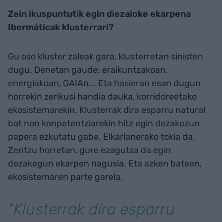
Zein ikuspuntutik egin diezaioke ekarpena
Ibermáticak klusterrari?
Gu oso kluster zaleak gara, klusterretan sinisten
dugu. Denetan gaude: eraikuntzakoan,
energiakoan, GAIAn... Eta hasieran esan dugun
horrekin zerikusi handia dauka, korridoreetako
ekosistemarekin. Klusterrak dira esparru natural
bat non konpetentziarekin hitz egin dezakezun
papera ezkutatu gabe. Elkarlanerako tokia da.
Zentzu horretan, gure ezagutza da egin
dezakegun ekarpen nagusia. Eta azken batean,
ekosistemaren parte garela.
"Klusterrak dira esparru