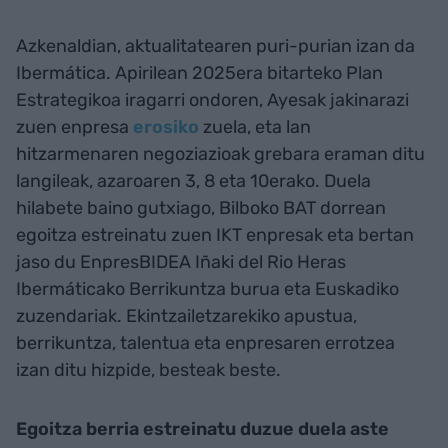
Azkenaldian, aktualitatearen puri-purian izan da
Ibermática. Apirilean 2025era bitarteko Plan
Estrategikoa iragarri ondoren, Ayesak jakinarazi
zuen enpresa
erosiko
zuela, eta lan
hitzarmenaren negoziazioak grebara eraman ditu
langileak, azaroaren 3, 8 eta 10erako. Duela
hilabete baino gutxiago, Bilboko BAT dorrean
egoitza estreinatu zuen IKT enpresak eta bertan
jaso du EnpresBIDEA Iñaki del Rio Heras
Ibermáticako Berrikuntza burua eta Euskadiko
zuzendariak. Ekintzailetzarekiko apustua,
berrikuntza, talentua eta enpresaren errotzea
izan ditu hizpide, besteak beste.
Egoitza berria estreinatu duzue duela aste