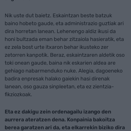
Nik uste dut baietz. Eskaintzan beste batzuk
baino hobeto gaude, eta administrazio guztiak ari
dira horretan lanean. Lehenengo aldiz ikusi da
honi bultzada eman behar zitzaiola hasieratik, eta
ez zela bost urte itxaron behar ikusteko zer
zetorren kanpotik. Beraz, eskaintzaren aldetik oso
toki onean gaude, baina nik eskarien aldea are
gehiago nabarmenduko nuke. Alegia, dagoeneko
badira enpresak halako gaiekin hasi direnak
lanean, oso gauza sinpleetan, eta ez zientzia-
fikziozkoak.
Eta ez dakigu zein ordenagailu izango den
aurrera ateratzen dena. Konpainia bakoitza
berea garatzen ari da, eta elkarrekin biziko dira