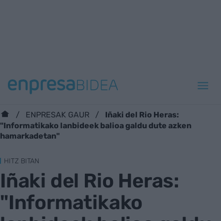
Iñaki del Rio Heras:
ENPRESAK GAUR
"Informatikako lanbideek balioa galdu dute azken
hamarkadetan"
HITZ BITAN
Iñaki del Rio Heras:
"Informatikako