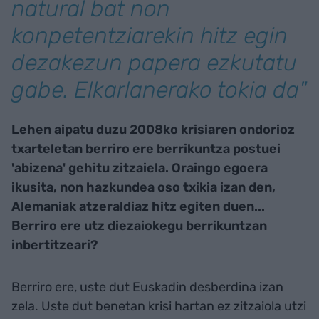
natural bat non
konpetentziarekin hitz egin
dezakezun papera ezkutatu
gabe. Elkarlanerako tokia da"
Lehen aipatu duzu 2008ko krisiaren ondorioz
txarteletan berriro ere berrikuntza postuei
'abizena' gehitu zitzaiela. Oraingo egoera
ikusita, non hazkundea oso txikia izan den,
Alemaniak atzeraldiaz hitz egiten duen...
Berriro ere utz diezaiokegu berrikuntzan
inbertitzeari?
Berriro ere, uste dut Euskadin desberdina izan
zela. Uste dut benetan krisi hartan ez zitzaiola utzi