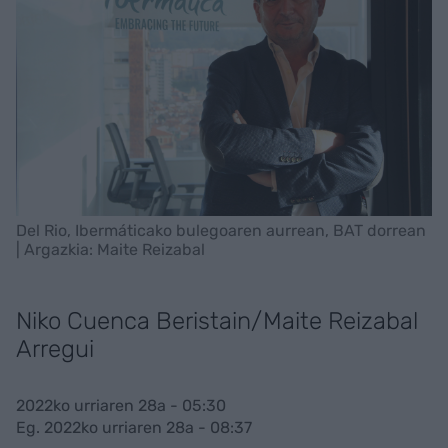
Del Rio, Ibermáticako bulegoaren aurrean, BAT dorrean
| Argazkia: Maite Reizabal
Niko Cuenca Beristain/Maite Reizabal
Arregui
2022ko urriaren 28a - 05:30
Eg. 2022ko urriaren 28a - 08:37