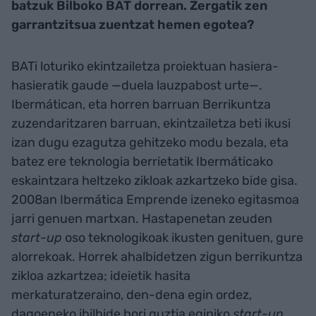
batzuk Bilboko BAT dorrean. Zergatik zen
garrantzitsua zuentzat hemen egotea?
BATi loturiko ekintzailetza proiektuan hasiera-
hasieratik gaude —duela lauzpabost urte—.
Ibermátican, eta horren barruan Berrikuntza
zuzendaritzaren barruan, ekintzailetza beti ikusi
izan dugu ezagutza gehitzeko modu bezala, eta
batez ere teknologia berrietatik Ibermáticako
eskaintzara heltzeko zikloak azkartzeko bide gisa.
2008an Ibermática Emprende izeneko egitasmoa
jarri genuen martxan. Hastapenetan zeuden
start-up
oso teknologikoak ikusten genituen, gure
alorrekoak. Horrek ahalbidetzen zigun berrikuntza
zikloa azkartzea; ideietik hasita
merkaturatzeraino, den-dena egin ordez,
dagoeneko ibilbide hori guztia eginiko
start-up