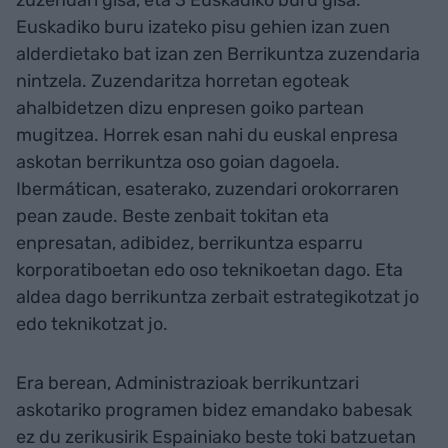
zuzendari gisa, eta 3 Euskadiko buru gisa.
Euskadiko buru izateko pisu gehien izan zuen
alderdietako bat izan zen Berrikuntza zuzendaria
nintzela. Zuzendaritza horretan egoteak
ahalbidetzen dizu enpresen goiko partean
mugitzea. Horrek esan nahi du euskal enpresa
askotan berrikuntza oso goian dagoela.
Ibermátican, esaterako, zuzendari orokorraren
pean zaude. Beste zenbait tokitan eta
enpresatan, adibidez, berrikuntza esparru
korporatiboetan edo oso teknikoetan dago. Eta
aldea dago berrikuntza zerbait estrategikotzat jo
edo teknikotzat jo.
Era berean, Administrazioak berrikuntzari
askotariko programen bidez emandako babesak
ez du zerikusirik Espainiako beste toki batzuetan