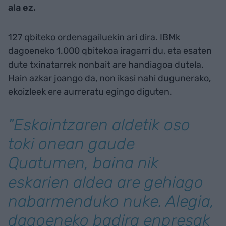
ala ez.
127 qbiteko ordenagailuekin ari dira. IBMk
dagoeneko 1.000 qbitekoa iragarri du, eta esaten
dute txinatarrek nonbait are handiagoa dutela.
Hain azkar joango da, non ikasi nahi dugunerako,
ekoizleek ere aurreratu egingo diguten.
"Eskaintzaren aldetik oso
toki onean gaude
Quatumen, baina nik
eskarien aldea are gehiago
nabarmenduko nuke. Alegia,
dagoeneko badira enpresak