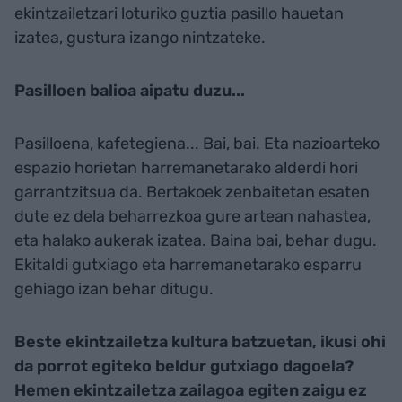
ekintzailetzari loturiko guztia pasillo hauetan
izatea, gustura izango nintzateke.
Pasilloen balioa aipatu duzu...
Pasilloena, kafetegiena... Bai, bai. Eta nazioarteko
espazio horietan harremanetarako alderdi hori
garrantzitsua da. Bertakoek zenbaitetan esaten
dute ez dela beharrezkoa gure artean nahastea,
eta halako aukerak izatea. Baina bai, behar dugu.
Ekitaldi gutxiago eta harremanetarako esparru
gehiago izan behar ditugu.
Beste ekintzailetza kultura batzuetan, ikusi ohi
da porrot egiteko beldur gutxiago dagoela?
Hemen ekintzailetza zailagoa egiten zaigu ez