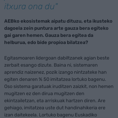
itxura ona du"
AEBko ekosistemak aipatu dituzu, eta ikusteko
dagoela zein puntura arte gauza bera egiteko
gai garen hemen. Gauza bera egitea da
helburua, edo bide propioa bilatzea?
Egitasmoaren lidergoan dabiltzanek agian beste
zerbait esango dizute. Baina ni, sistemaren
aprendiz naizenez, pozik izango nintzateke han
egiten denaren % 50 imitatzea lortuko bagenu.
Oso sistema garatuak iruditzen zaizkit, non hemen
mugitzen ez den dirua mugitzen den
ekintzailetzan, eta arriskuak hartzen diren. Are
gehiago, imitatzea uste dut handinahikeria ere
izan daitekeela. Lortuko bagenu Euskadiko