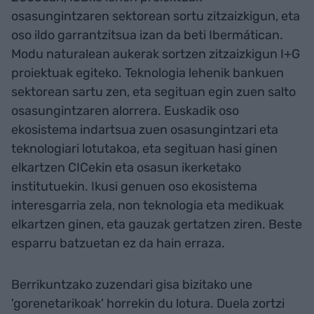
osasungintzaren sektorean sortu zitzaizkigun, eta
oso ildo garrantzitsua izan da beti Ibermátican.
Modu naturalean aukerak sortzen zitzaizkigun I+G
proiektuak egiteko. Teknologia lehenik bankuen
sektorean sartu zen, eta segituan egin zuen salto
osasungintzaren alorrera. Euskadik oso
ekosistema indartsua zuen osasungintzari eta
teknologiari lotutakoa, eta segituan hasi ginen
elkartzen CICekin eta osasun ikerketako
institutuekin. Ikusi genuen oso ekosistema
interesgarria zela, non teknologia eta medikuak
elkartzen ginen, eta gauzak gertatzen ziren. Beste
esparru batzuetan ez da hain erraza.
Berrikuntzako zuzendari gisa bizitako une
'gorenetarikoak' horrekin du lotura. Duela zortzi