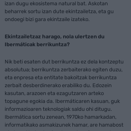
izan dugu ekosistema natural bat. Askotan
beharrek sortu izan dute ekintzailetza, eta gu
ondoegi bizi gara ekintzaile izateko.
Ekintzailetzaz harago, nola ulertzen du
Ibermáticak berrikuntza?
Nik beti esaten dut berrikuntza ez dela kontzeptu
absolutua; berrikuntza zerbaiterako egiten duzu,
eta enpresa eta entitate bakoitzak berrikuntza
zerbait desberdinerako erabiliko du. Edozein
kasutan, arazoen eta ezagutzaren arteko
topagune egokia da. Ibermáticaren kasuan, guk
informazioaren teknologiak saldu ohi ditugu.
Ibermática sortu zenean, 1970ko hamarkadan,
informatikako asmakizunek hamar, are hamabost