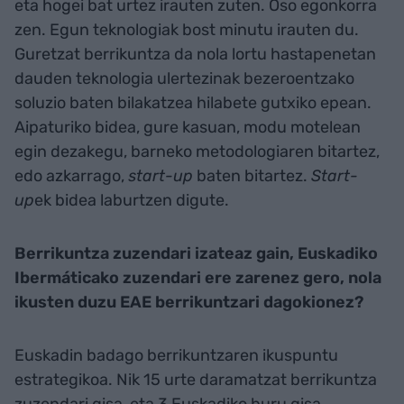
eta hogei bat urtez irauten zuten. Oso egonkorra
zen. Egun teknologiak bost minutu irauten du.
Guretzat berrikuntza da nola lortu hastapenetan
dauden teknologia ulertezinak bezeroentzako
soluzio baten bilakatzea hilabete gutxiko epean.
Aipaturiko bidea, gure kasuan, modu motelean
egin dezakegu, barneko metodologiaren bitartez,
edo azkarrago,
start-up
baten bitartez.
Start-
up
ek bidea laburtzen digute.
Berrikuntza zuzendari izateaz gain, Euskadiko
Ibermáticako zuzendari ere zarenez gero, nola
ikusten duzu EAE berrikuntzari dagokionez?
Euskadin badago berrikuntzaren ikuspuntu
estrategikoa. Nik 15 urte daramatzat berrikuntza